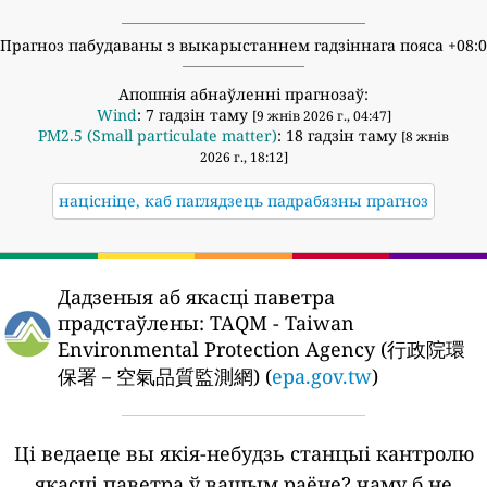
Прагноз пабудаваны з выкарыстаннем гадзіннага пояса +08:
Апошнія абнаўленні прагнозаў:
Wind
: 7 гадзін таму
[9 жнів 2026 г., 04:47]
PM2.5 (Small particulate matter)
: 18 гадзін таму
[8 жнів
2026 г., 18:12]
націсніце, каб паглядзець падрабязны прагноз
Дадзеныя аб якасці паветра
прадстаўлены:
TAQM - Taiwan
Environmental Protection Agency (行政院環
保署－空氣品質監測網) (
epa.gov.tw
)
Ці ведаеце вы якія-небудзь станцыі кантролю
якасці паветра ў вашым раёне?
чаму б не