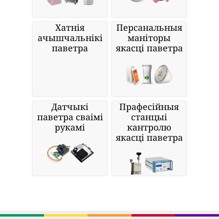
Хатнія
Персанальныя
ачышчальнікі
маніторы
паветра
якасці паветра
Датчыкі
Прафесійныя
паветра сваімі
станцыі
рукамі
кантролю
якасці паветра