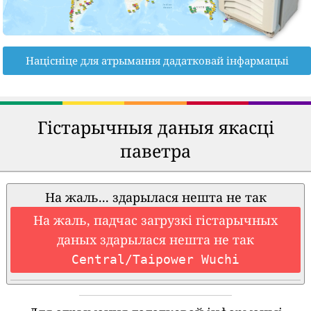
Націсніце для атрымання дадатковай інфармацыі
Гістарычныя даныя якасці
паветра
На жаль... здарылася нешта не так
На жаль, падчас загрузкі гістарычных
даных здарылася нешта не так
Central/Taipower Wuchi