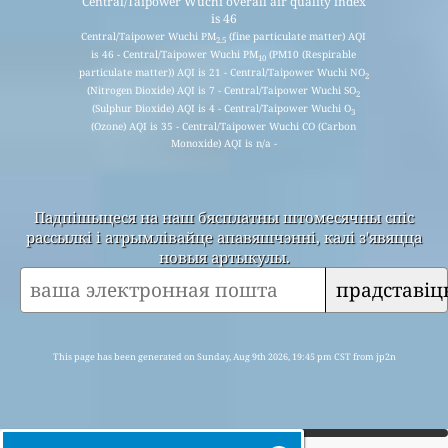
Central/Taipower Wuchi overall air quality index
is 46
Central/Taipower Wuchi PM
(fine particulate matter) AQI
2.5
is 46 - Central/Taipower Wuchi PM
(PM10 (Respirable
10
particulate matter)) AQI is 21 - Central/Taipower Wuchi NO
2
(Nitrogen Dioxide) AQI is 7 - Central/Taipower Wuchi SO
2
(Sulphur Dioxide) AQI is 4 - Central/Taipower Wuchi O
3
(Ozone) AQI is 35 - Central/Taipower Wuchi CO (Carbon
Monoxide) AQI is n/a -
Падпішыцеся на наш бясплатны штомесячны спіс
рассылкі і атрымлівайце апавяшчэнні, калі з'явяцца
новыя артыкулы.
прадставіц
This page has been generated on Sunday, Aug 9th 2026, 19:45 pm CST from jp2n