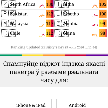
🇿🇦
🇮🇳
130
105
South Africa
India
🇵🇰
🇱🇸
123
100
Pakistan
Lesotho
🇲🇾
🇿🇲
117
99
Malaysia
Zambia
🇨🇱
🇨🇳
112
98
Chile
China
Ranking updated хвіліну таму
(9 жнів 2026 г., 11:44)
Спампуйце віджэт індэкса якасці
паветра ў рэжыме рэальнага
часу для:
iPhone & iPad
Android