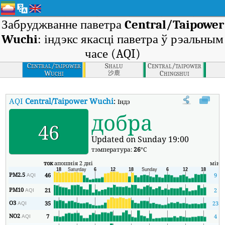
Забруджванне паветра
Central/Taipower
Wuchi
: індэкс якасці паветра ў рэальным
часе (AQI)
Central/taipower
Shalu
Central/taipower
Wuchi
Chingshui
沙鹿
AQI
Central/Taipower Wuchi
:
Індэкс якасці паветра Central/Taip
добра
46
Updated on Sunday 19:00
тэмпература:
26
°C
ток
апошнія 2 дні
мін
м
PM2.5
46
9
AQI
PM10
21
2
AQI
O3
35
23
AQI
NO2
7
4
AQI