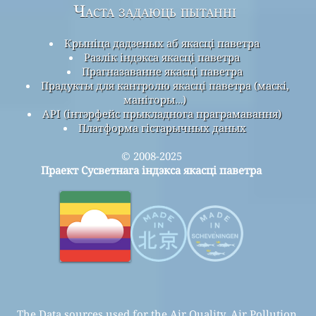
Часта задаюць пытанні
Крыніца дадзеных аб якасці паветра
Разлік індэкса якасці паветра
Прагназаванне якасці паветра
Прадукты для кантролю якасці паветра (маскі,
маніторы…)
API (інтэрфейс прыкладнога праграмавання)
Платформа гістарычных даных
© 2008-2025
Праект Сусветнага індэкса якасці паветра
The Data sources used for the Air Quality, Air Pollution,