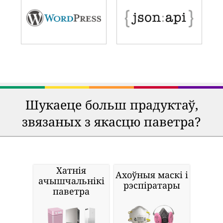
Шукаеце больш прадуктаў,
звязаных з якасцю паветра?
Хатнія
Ахоўныя маскі і
ачышчальнікі
рэспіратары
паветра