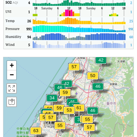
SO2
4
2
AQI
UVI
1
1
Temp
26
25
Pressure
991
990
Humidity
94
60
Wind
5
1
+
−