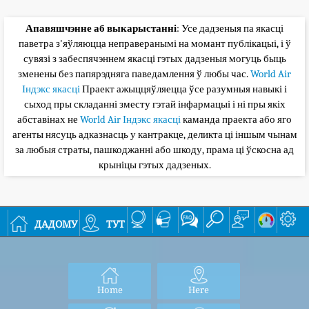
Апавяшчэнне аб выкарыстанні
: Усе дадзеныя па якасці
паветра з'яўляюцца неправеранымі на момант публікацыі, і ў
сувязі з забеспячэннем якасці гэтых дадзеныя могуць быць
зменены без папярэдняга паведамлення ў любы час.
World Air
Індэкс якасці
Праект ажыццяўляецца ўсе разумныя навыкі і
сыход пры складанні зместу гэтай інфармацыі і ні пры якіх
абставінах не
World Air Індэкс якасці
каманда праекта або яго
агенты нясуць адказнасць у кантракце, деликта ці іншым чынам
за любыя страты, пашкоджанні або шкоду, прама ці ўскосна ад
крыніцы гэтых дадзеных.
дадому
тут
Home
Here