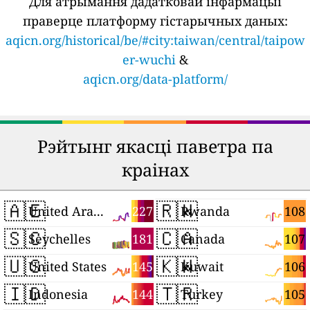
Для атрымання дадатковай інфармацыі
праверце платформу гістарычных даных:
aqicn.org/historical/be/#city:taiwan/central/taipow
er-wuchi
&
aqicn.org/data-platform/
Рэйтынг якасці паветра па
краінах
🇦🇪
🇷🇼
227
108
United Arab Emirates
Rwanda
🇸🇨
🇨🇦
181
107
Seychelles
Canada
🇺🇸
🇰🇼
145
106
United States
Kuwait
🇮🇩
🇹🇷
144
105
Indonesia
Turkey