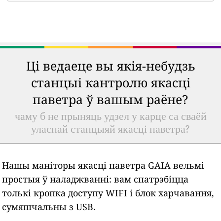
Ці ведаеце вы якія-небудзь
станцыі кантролю якасці
паветра ў вашым раёне?
чаму б не прыняць удзел у карце са сваёй
уласнай станцыяй якасці паветра?
Нашы маніторы якасці паветра GAIA вельмі
простыя ў наладжванні: вам спатрэбіцца
толькі кропка доступу WIFI і блок харчавання,
сумяшчальны з USB.