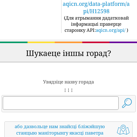
aqicn.org/data-platform/a
pi/H12598
(
Для атрымання дадатковай
інфармацыі праверце
старонку API:
aqicn.org/api/
)
Шукаеце іншы горад?
Увядзіце назву горада
↓ ↓ ↓
або дазвольце нам знайсці бліжэйшую
станцыю маніторынгу якасці паветра