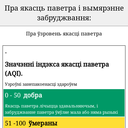
Пра якасць паветра і вымярэнне
забруджвання:
Пра ўзровень якасці паветра
-
Значэнні індэкса якасці паветра
(AQI).
Узроўні занепакоенасці здароўем
0 - 50
добра
Якасць паветра лічыцца здавальняючым, і
забруджванне паветра ўяўляе мала або няма рызыкі
51 -100
ўмераны