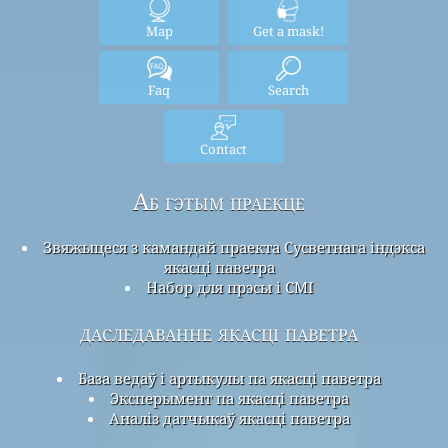
Map
Get a mask!
Faq
Search
Contact
Аб гэтым праекце
Звяжыцеся з камандай праекта Сусветнага індэкса
якасці паветра
Набор для прэсы і СМІ
даследаванне якасці паветра
База ведаў і артыкулы па якасці паветра
Эксперымент па якасці паветра
Аналіз датчыкаў якасці паветра