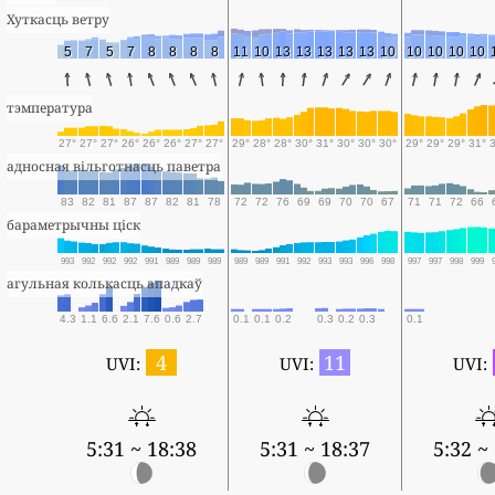
Хуткасць ветру
5
7
5
7
8
8
8
8
11
10
13
13
13
13
13
10
10
10
10
10
тэмпература
27°
27°
27°
26°
26°
26°
27°
27°
29°
28°
28°
30°
31°
30°
30°
30°
29°
29°
29°
31°
адносная вільготнасць паветра
83
82
81
87
87
82
81
78
72
72
76
69
69
70
70
67
71
71
72
66
бараметрычны ціск
993
992
992
992
991
989
989
989
989
989
991
992
993
993
996
998
997
997
998
999
агульная колькасць ападкаў
4.3
1.1
6.6
2.1
7.6
0.6
2.7
0.1
0.1
0.2
0.3
0.2
0.3
0.1
4
11
UVI:
UVI:
UVI:
5:31 ~ 18:38
5:31 ~ 18:37
5:32 ~