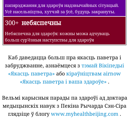
папярэджання для здароўя надзвычайных сітуацый.
Усё насельніцтва, хутчэй за ўсё, будуць закрануты.
300+
небяспечны
Небяспечна для здароўя: кожны можа адчуваць
больш сур'ёзныя наступствы для здароўя
Каб даведацца больш пра якасць паветра і
забруджванне, азнаёмцеся з
тэмай Вікіпедыі
«Якасць паветра»
або
кіраўніцтвам airnow
«Якасць паветра і ваша здароўе»
.
Вельмі карысныя парады па здароўі ад доктара
медыцынскіх навук з Пекіна Рычарда Сэн-Сіра
глядзіце ў блогу
www.myhealthbeijing.com
.