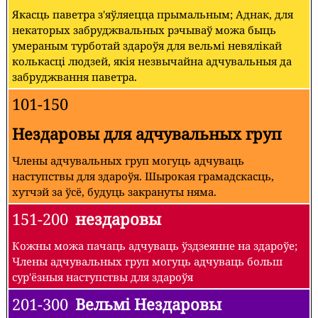
Якасць паветра з'яўляецца прымальным; Аднак, для
некаторых забруджвальных рэчываў можа быць
умераным турботай здароўя для вельмі невялікай
колькасці людзей, якія незвычайна адчувальныя да
забруджвання паветра.
101-150
Нездаровы для адчувальных груп
Члены адчувальных груп могуць адчуваць
наступствы для здароўя. Шырокая грамадскасць,
хутчэй за ўсё, будуць закрануты няма.
151-200
нездаровы
Кожны можа пачаць адчуваць ўздзеянне на здароўе;
Члены адчувальных груп могуць адчуваць больш
сур'ёзныя наступствы для здароўя
201-300
Вельмі Нездаровы