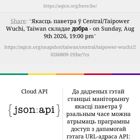
https://aqicn.org/here/be/
Share
: “
Якасць паветра ў Central/Taipower
Wuchi, Taiwan складае
добра
- on Sunday, Aug
9th 2026, 19:00 pm
”
https://aqicn.org/snapshot/taiwan/central/taipower-wuchi/2
0260809-19/be/?cs
Cloud API
Да дадзеных гэтай
станцыі маніторынгу
якасці паветра ў
рэальным часе можна
атрымаць праграмны
доступ з дапамогай
гэтага URL-адраса API: