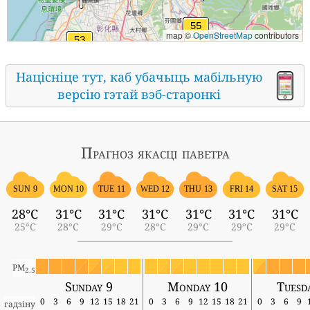
map ©
OpenStreetMap
contributors
Націсніце тут, каб убачыць мабільную
версію гэтай вэб-старонкі
Прагноз якасці паветра
SUN 9
MON 10
TUE 11
WED 12
THU 13
FRI 14
SAT 15
28°C
31°C
31°C
31°C
31°C
31°C
31°C
25°C
28°C
29°C
28°C
29°C
29°C
29°C
PM
2.5
Sunday 9
Monday 10
Tuesd
0
3
6
9
12
15
18
21
0
3
6
9
12
15
18
21
0
3
6
9
гадзіну