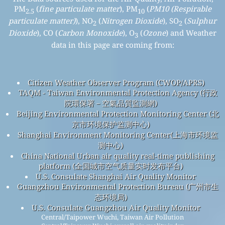
PM
(
fine particulate matter
), PM
(
PM10 (Respirable
2.5
10
particulate matter)
), NO
(
Nitrogen Dioxide
), SO
(
Sulphur
2
2
Dioxide
), CO (
Carbon Monoxide
), O
(
Ozone
) and Weather
3
data in this page are coming from:
Citizen Weather Observer Program (CWOP/APRS)
TAQM - Taiwan Environmental Protection Agency (行政
院環保署－空氣品質監測網)
Beijing Environmental Protection Monitoring Center (北
京市环境保护监测中心)
Shanghai Environment Monitoring Center(上海市环境监
测中心)
China National Urban air quality real-time publishing
platform (全国城市空气质量实时发布平台)
U.S. Consulate Shanghai Air Quality Monitor
Guangzhou Environmental Protection Bureau (广州市生
态环境局)
U.S. Consulate Guangzhou Air Quality Monitor
Central/Taipower Wuchi, Taiwan Air Pollution