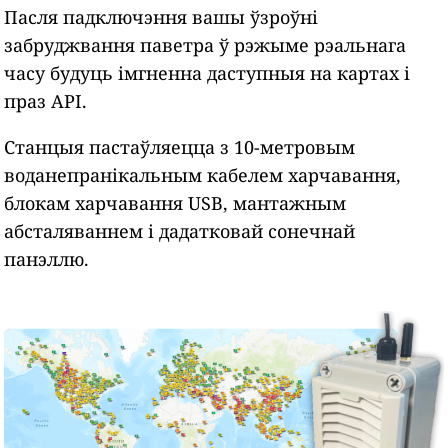
Пасля падключэння вашы ўзроўні
забруджвання паветра ў рэжыме рэальнага
часу будуць імгненна даступныя на картах і
праз API.
Станцыя пастаўляецца з 10-метровым
воданепранікальным кабелем харчавання,
блокам харчавання USB, мантажным
абсталяваннем і дадатковай сонечнай
панэллю.