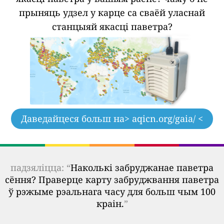
прыняць удзел у карце са сваёй уласнай
станцыяй якасці паветра?
Даведайцеся больш на
> aqicn.org/gaia/ <
падзяліцца: “
Наколькі забруджанае паветра
сёння? Праверце карту забруджвання паветра
ў рэжыме рэальнага часу для больш чым 100
краін.
”