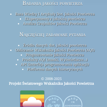
Badania jakości powietrza
Baza Wiedzy I Artykuły Dot. Jakości Powietrza
Eksperymenty z jakością powietrza
Analiza Czujników Jakości Powietrza
Najczęściej zadawane pytania
Źródło danych dot. jakości powietrza
Obliczanie Wskaźnika Jakości Powietrza (AQI)
Prognozowanie Jakości Powietrza
Produkty AQI (maski, Wyświetlacze...)
API (interfejs programowania aplikacji)
Platforma danych historycznych
© 2008-2025
Projekt Światowego Wskaźnika Jakości Powietrza