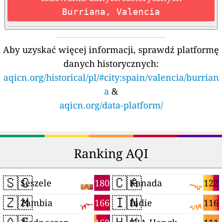
Burriana, Valencia
Aby uzyskać więcej informacji, sprawdź platformę
danych historycznych:
aqicn.org/historical/pl/#city:spain/valencia/burrian
a
&
aqicn.org/data-platform/
Ranking AQI
🇸🇨
🇨🇦
180
122
Seszele
Kanada
🇿🇲
🇮🇳
166
116
Zambia
Indie