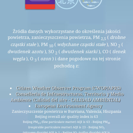
Źródła danych wykorzystane do określenia jakości
powietrza, zanieczyszczenia powietrza, PM
(
drobne
2,5
cząstki stałe
), PM
(
wdychane cząstki stałe
), NO
(
10
2
dwutlenek azotu
), SO
(
dwutlenek siarki
), CO (
tlenek
2
węgla
), O
(
ozon
) i dane pogodowe na tej stronie
3
pochodzą z:
Citizen Weather Observer Program (CWOP/APRS)
Conselleria de Infraestructuras, Territorio y Medio
Ambiente (Calidad del aire - CALIDAD AMBIENTAL)
European Environment Agency
Zanieczyszczenie powietrza w Burriana, Valencia, Hiszpania
Beijing overall air quality index is 63
Beijing PM
(fine particulate matter) AQI is 63 - Beijing PM
2.5
10
(respirable particulate matter) AQI is 23 - Beijing NO
2
(nitrogen dioxide) AQI is 1 - Beijing SO
(sulfur dioxide) AQI is