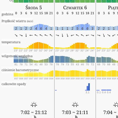
O
3
Środa 5
Czwartek 6
Piąt
0
3
6
9
12
15
18
21
0
3
6
9
12
15
18
21
0
3
6
9
godzina
Prędkość wiatru 
(m/s)
2
1
2
2
4
6
4
1
1
1
1
2
5
6
6
3
2
2
1
1
temperatura
23°
22°
22°
28°
32°
32°
30°
24°
23°
23°
23°
28°
32°
32°
24°
24°
24°
23°
22°
28°
wilgotność względna
81
78
71
54
41
46
53
78
78
79
73
55
43
46
70
72
68
70
68
48
ciśnienie barometryczne
1017
1016
1017
1017
1017
1017
1016
1018
1018
1018
1018
1019
1018
1017
1019
1018
1018
1018
1018
1019
1
całkowite opady
3.1
0.1
0.4
0.4
7:02 ~ 21:12
7:03 ~ 21:11
7:04 ~