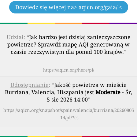
Dowiedz się więcej na
> aqicn.org/gaia/ <
Udział: “
Jak bardzo jest dzisiaj zanieczyszczone
powietrze? Sprawdź mapę AQI generowaną w
czasie rzeczywistym dla ponad 100 krajów.
”
https://aqicn.org/here/pl/
Udostępnianie
: “
Jakość powietrza w mieście
Burriana, Valencia, Hiszpania jest
Moderate
- Śr,
5 sie 2026 14:00
”
https://aqicn.org/snapshot/spain/valencia/burriana/20260805
-14/pl/?cs