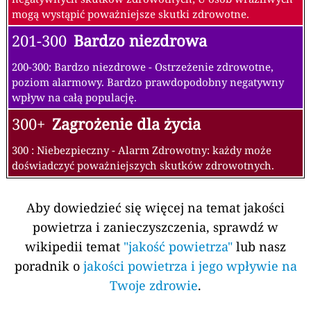
mogą wystąpić poważniejsze skutki zdrowotne.
201-300
Bardzo niezdrowa
200-300: Bardzo niezdrowe - Ostrzeżenie zdrowotne,
poziom alarmowy. Bardzo prawdopodobny negatywny
wpływ na całą populację.
300+
Zagrożenie dla życia
300 : Niebezpieczny - Alarm Zdrowotny: każdy może
doświadczyć poważniejszych skutków zdrowotnych.
Aby dowiedzieć się więcej na temat jakości
powietrza i zanieczyszczenia, sprawdź w
wikipedii temat
"jakość powietrza"
lub nasz
poradnik o
jakości powietrza i jego wpływie na
Twoje zdrowie
.