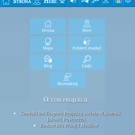
Strona
Here
Strona
Here
Mapa
Pobierz maskę!
Blog
Linki
Skontaktuj
O tym projekcie
Kontakt Do Zespołu Projektu świata Wskaźnik
Jakości Powietrza
Zestaw Dla Prasy I Mediów