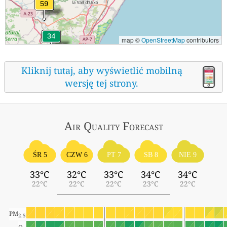
map ©
OpenStreetMap
contributors
Kliknij tutaj, aby wyświetlić mobilną
wersję tej strony.
Air Quality
Forecast
ŚR 5
CZW 6
PT 7
SB 8
NIE 9
33°C
32°C
33°C
34°C
34°C
22°C
22°C
22°C
23°C
22°C
PM
2.5