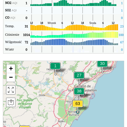
NO2
1
1
AQI
SO2
-
1
AQI
CO
0
0
AQI
Temp.
31
23
Ciśnienie
1014
1008
Wilgotność
72
67
Wiatr
0
0
+
−