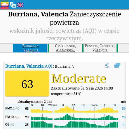
Burriana, Valencia
Zanieczyszczenie
powietrza
wskaźnik jakości powietrza (AQI) w czasie
rzeczywistym.
Burriana,
C.p.ochando,
Penyeta, Castello,
Valencia
Almassora,
Valencia
Valencia
Burriana, Valencia
AQI
:
Burriana, Valencia Wskaźnik Jakości Powietr
Moderate
63
Zaktualizowano Śr, 5 sie 2026 14:00
temperatura:
31
°C
aktualny
ostatnie 2 dni
min
PM2.5
63
59
AQI
PM10
23
20
AQI
O3
25
1
AQI