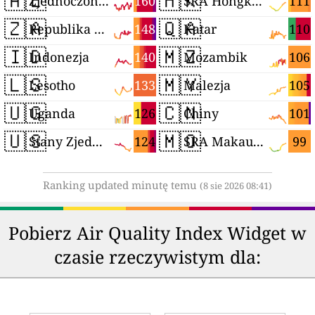
🇦🇪
🇭🇰
160
111
Zjednoczone Emiraty Arabskie
SRA Hongkong (Chiny)
🇿🇦
🇶🇦
148
110
Republika Południowej Afryki
Katar
🇮🇩
🇲🇿
140
106
Indonezja
Mozambik
🇱🇸
🇲🇾
133
105
Lesotho
Malezja
🇺🇬
🇨🇳
126
101
Uganda
Chiny
🇺🇸
🇲🇴
124
99
Stany Zjednoczone
SRA Makau (Chiny)
Ranking updated minutę temu
(8 sie 2026 08:41)
Pobierz Air Quality Index Widget w
czasie rzeczywistym dla: