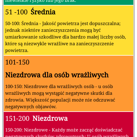
niewielkie ryzyko lub jego brak.
51 -100
Średnia
50-100: Średnia - Jakość powietrza jest dopuszczalna;
jednak niektóre zanieczyszczenia mogą być
umiarkowanie szkodliwe dla bardzo małej liczby osób,
które są niezwykle wrażliwe na zanieczyszczenie
powietrza.
101-150
Niezdrowa dla osób wrażliwych
100-150: Niezdrowe dla wrażliwych osób - u osób
wrażliwych mogą wystąpić negatywne skutki dla
zdrowia. Większość populacji może nie odczuwać
negatywnych objawów.
151-200
Niezdrowa
150-200: Niezdrowe - Każdy może zacząć doświadczać
negatywnych skutków zdrowotnych; U osób wrażliwych