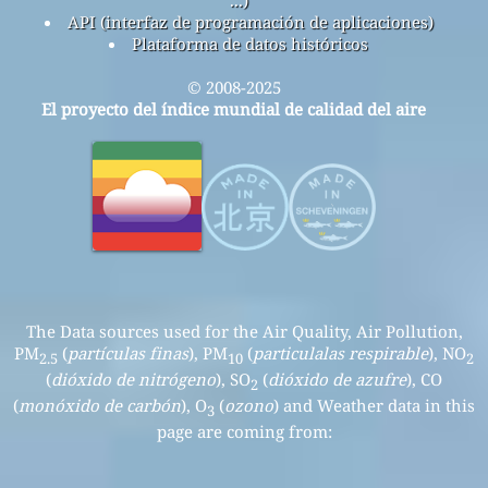
...)
API (interfaz de programación de aplicaciones)
Plataforma de datos históricos
© 2008-2025
El proyecto del índice mundial de calidad del aire
The Data sources used for the Air Quality, Air Pollution,
PM
(
partículas finas
), PM
(
particulalas respirable
), NO
2.5
10
2
(
dióxido de nitrógeno
), SO
(
dióxido de azufre
), CO
2
(
monóxido de carbón
), O
(
ozono
) and Weather data in this
3
page are coming from: