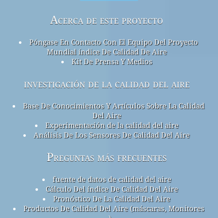
Acerca de este proyecto
Póngase En Contacto Con El Equipo Del Proyecto
Mundial índice De Calidad De Aire
Kit De Prensa Y Medios
investigación de la calidad del aire
Base De Conocimientos Y Artículos Sobre La Calidad
Del Aire
Experimentación de la calidad del aire
Análisis De Los Sensores De Calidad Del Aire
Preguntas más frecuentes
fuente de datos de calidad del aire
Cálculo Del índice De Calidad Del Aire
Pronóstico De La Calidad Del Aire
Productos De Calidad Del Aire (máscaras, Monitores