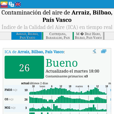
Contaminación del aire de
Arraiz, Bilbao,
País Vasco
Índice de la Calidad del Aire (ICA) en tiempo real
Arraiz, Bilbao,
Castrejana,
M � Diaz Haro,
Pais Vasco
Barakaldo, Pais
Bilbao, Pais Vasco
Vasco
ICA de
Arraiz, Bilbao, País Vasco
:
Índice de la Calidad del Aire (ICA)
Bueno
26
Actualizado el martes 18:00
Contaminantes primarios:
o3
actual
últimos 2 días
mín
PM10
10
10
AQI
O3
26
14
AQI
NO2
3
2
AQI