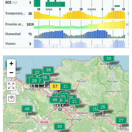
SO2
3
3
AQI
Temperatura.
26
19
Presión atmosférica
1019
101
Humedad
71
56
Viento
3
0
+
−