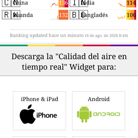
🇨🇳
🇮🇳
136
114
China
India
🇷🇼
🇧🇩
132
106
Ruanda
Bangladés
Ranking updated hace un minuto
(6 de ago. de 2026 8:44)
Descarga la "Calidad del aire en
tiempo real" Widget para:
iPhone & iPad
Android