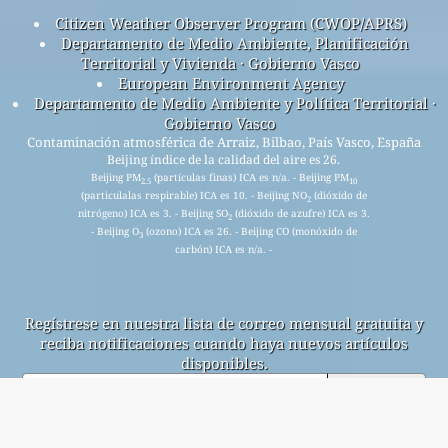
Citizen Weather Observer Program (CWOP/APRS)
Departamento de Medio Ambiente, Planificación
Territorial y Vivienda · Gobierno Vasco
European Environment Agency
Departamento de Medio Ambiente y Política Territorial ·
Gobierno Vasco
Contaminación atmosférica de Arraiz, Bilbao, País Vasco, España
Beijing índice de la calidad del aire es 26.
Beijing PM
(partículas finas) ICA es n/a. - Beijing PM
2.5
10
(particulalas respirable) ICA es 10. - Beijing NO
(dióxido de
2
nitrógeno) ICA es 3. - Beijing SO
(dióxido de azufre) ICA es 3.
2
- Beijing O
(ozono) ICA es 26. - Beijing CO (monóxido de
3
carbón) ICA es n/a. -
Regístrese en nuestra lista de correo mensual gratuita y
reciba notificaciones cuando haya nuevos artículos
disponibles.
entregar