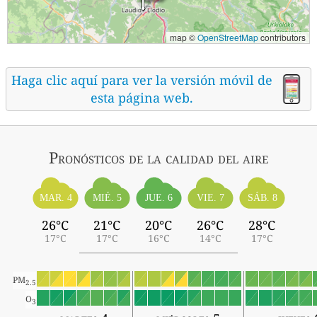
map ©
OpenStreetMap
contributors
Haga clic aquí para ver la versión móvil de
esta página web.
Pronósticos
de la calidad del aire
MIÉ. 5
SÁB. 8
MAR. 4
JUE. 6
VIE. 7
26°C
21°C
20°C
26°C
28°C
17°C
17°C
16°C
14°C
17°C
PM
2.5
O
3