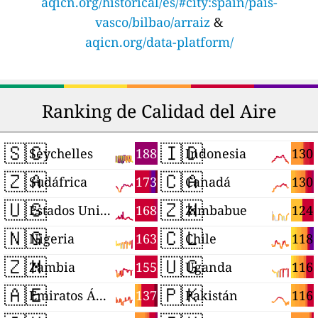
aqicn.org/historical/es/#city:spain/pais-
vasco/bilbao/arraiz
&
aqicn.org/data-platform/
Ranking de Calidad del Aire
🇸🇨
🇮🇩
188
130
Seychelles
Indonesia
🇿🇦
🇨🇦
173
130
Sudáfrica
Canadá
🇺🇸
🇿🇼
168
124
Estados Unidos
Zimbabue
🇳🇬
🇨🇱
163
118
Nigeria
Chile
🇿🇲
🇺🇬
155
116
Zambia
Uganda
🇦🇪
🇵🇰
137
116
Emiratos Árabes Unidos
Pakistán