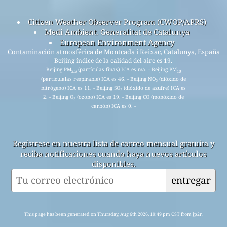
Citizen Weather Observer Program (CWOP/APRS)
Medi Ambient. Generalitat de Catalunya
European Environment Agency
Contaminación atmosférica de Montcada i Reixac, Catalunya, España
Beijing índice de la calidad del aire es 19.
Beijing PM
(partículas finas) ICA es n/a. - Beijing PM
2.5
10
(particulalas respirable) ICA es 46. - Beijing NO
(dióxido de
2
nitrógeno) ICA es 11. - Beijing SO
(dióxido de azufre) ICA es
2
2. - Beijing O
(ozono) ICA es 19. - Beijing CO (monóxido de
3
carbón) ICA es 0. -
Regístrese en nuestra lista de correo mensual gratuita y
reciba notificaciones cuando haya nuevos artículos
disponibles.
entregar
This page has been generated on Thursday, Aug 6th 2026, 19:49 pm CST from jp2n