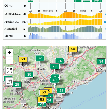
CO
0
0
AQI
Temperatura.
31
23
Presión atmosférica
1021
101
Humedad
55
36
Viento
6
0
+
−