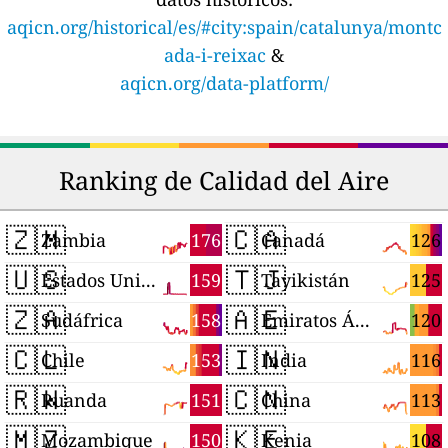
aqicn.org/historical/es/#city:spain/catalunya/montc
ada-i-reixac
&
aqicn.org/data-platform/
Ranking de Calidad del Aire
🇿🇲
🇨🇦
176
126
Zambia
Canadá
🇺🇸
🇹🇯
159
125
Estados Unidos
Tayikistán
🇿🇦
🇦🇪
158
120
Sudáfrica
Emiratos Árabes Unidos
🇨🇱
🇮🇳
153
116
Chile
India
🇷🇼
🇨🇳
151
113
Ruanda
China
🇲🇿
🇰🇪
150
108
Mozambique
Kenia