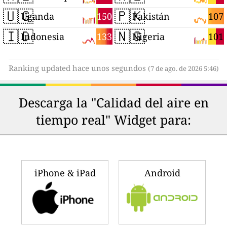
🇺🇬
🇵🇰
150
107
Uganda
Pakistán
🇮🇩
🇳🇬
133
101
Indonesia
Nigeria
Ranking updated hace unos segundos
(7 de ago. de 2026 5:46)
Descarga la "Calidad del aire en
tiempo real" Widget para:
iPhone & iPad
Android