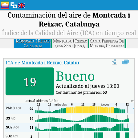
Contaminación del aire de
Montcada i
Reixac, Catalunya
Índice de la Calidad del Aire (ICA) en tiempo real
Montcada I Reixac,
Montcada I Reixac
Santa Perpetua De
Catalunya
(can Sant Joan),
Mogoda, Catalunya
Catalunya
ICA de
Montcada i Reixac, Catalunya
:
Índice de la Calidad del Air
Bueno
19
Actualizado el jueves 13:00
Contaminantes primarios:
o3
actual
últimos 2 días
mín
PM10
46
41
AQI
O3
19
3
AQI
NO2
11
6
AQI
SO2
2
1
AQI