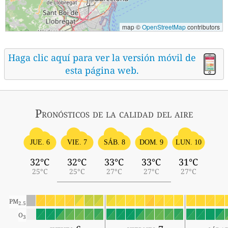
map ©
OpenStreetMap
contributors
Haga clic aquí para ver la versión móvil de
esta página web.
Pronósticos
de la calidad del aire
SÁB. 8
JUE. 6
VIE. 7
DOM. 9
LUN. 10
32°C
32°C
33°C
33°C
31°C
25°C
25°C
27°C
27°C
27°C
PM
2.5
O
3