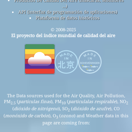
Productos De Calidad Del Aire (máscaras, Monitores
...)
API (interfaz de programación de aplicaciones)
Plataforma de datos históricos
© 2008-2025
El proyecto del índice mundial de calidad del aire
The Data sources used for the Air Quality, Air Pollution,
PM
(
partículas finas
), PM
(
particulalas respirable
), NO
2.5
10
2
(
dióxido de nitrógeno
), SO
(
dióxido de azufre
), CO
2
(
monóxido de carbón
), O
(
ozono
) and Weather data in this
3
page are coming from: