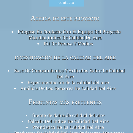
contacto
Acerca de este proyecto
Póngase En Contacto Con El Equipo Del Proyecto
Mundial índice De Calidad De Aire
Kit De Prensa Y Medios
investigación de la calidad del aire
Base De Conocimientos Y Artículos Sobre La Calidad
Del Aire
Experimentación de la calidad del aire
Análisis De Los Sensores De Calidad Del Aire
Preguntas más frecuentes
fuente de datos de calidad del aire
Cálculo Del índice De Calidad Del Aire
Pronóstico De La Calidad Del Aire