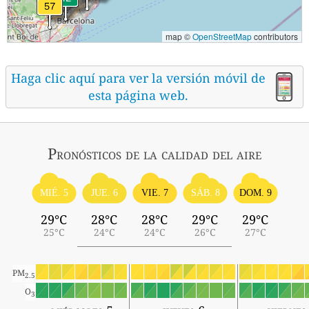
map ©
OpenStreetMap
contributors
Haga clic aquí para ver la versión móvil de
esta página web.
Pronósticos
de la calidad del aire
MIÉ. 5
SÁB. 8
JUE. 6
VIE. 7
DOM. 9
29°C
28°C
28°C
29°C
29°C
25°C
24°C
24°C
26°C
27°C
PM
2.5
O
3