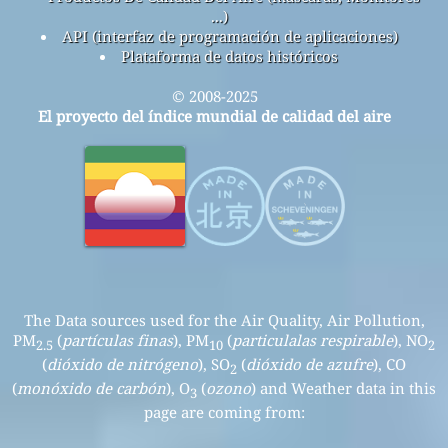
...)
API (interfaz de programación de aplicaciones)
Plataforma de datos históricos
© 2008-2025
El proyecto del índice mundial de calidad del aire
The Data sources used for the Air Quality, Air Pollution,
PM
(
partículas finas
), PM
(
particulalas respirable
), NO
2.5
10
2
(
dióxido de nitrógeno
), SO
(
dióxido de azufre
), CO
2
(
monóxido de carbón
), O
(
ozono
) and Weather data in this
3
page are coming from: