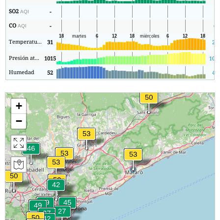
SO2
-
1
AQI
CO
-
0
AQI
Temperatura.
31
24
Presión atmosférica
1015
100
Humedad
52
42
+
−