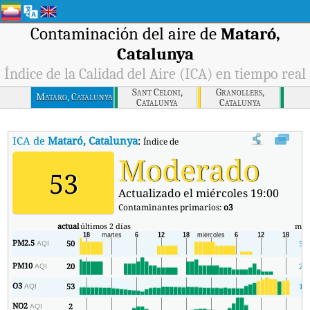
Contaminación del aire de
Mataró,
Catalunya
Índice de la Calidad del Aire (ICA) en tiempo real
Sant Celoni,
Granollers,
Mataro, Catalunya
Catalunya
Catalunya
ICA de
Mataró, Catalunya
:
Índice de la Calidad del Aire (ICA) de Mata
Moderado
53
Actualizado el miércoles 19:00
Contaminantes primarios:
o3
actual
últimos 2 días
mín
PM2.5
50
50
AQI
PM10
20
20
AQI
O3
53
17
AQI
NO2
2
1
AQI