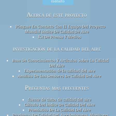
contacto
Acerca de este proyecto
Póngase En Contacto Con El Equipo Del Proyecto
Mundial índice De Calidad De Aire
Kit De Prensa Y Medios
investigación de la calidad del aire
Base De Conocimientos Y Artículos Sobre La Calidad
Del Aire
Experimentación de la calidad del aire
Análisis De Los Sensores De Calidad Del Aire
Preguntas más frecuentes
fuente de datos de calidad del aire
Cálculo Del índice De Calidad Del Aire
Pronóstico De La Calidad Del Aire
Productos De Calidad Del Aire (máscaras, Monitores