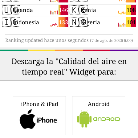
🇺🇬
🇰🇪
146
108
Uganda
Kenia
🇮🇩
🇳🇬
133
101
Indonesia
Nigeria
Ranking updated hace unos segundos
(7 de ago. de 2026 6:00)
Descarga la "Calidad del aire en
tiempo real" Widget para:
iPhone & iPad
Android