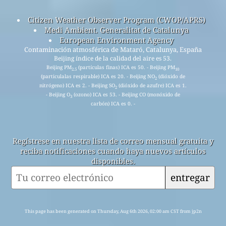
Citizen Weather Observer Program (CWOP/APRS)
Medi Ambient. Generalitat de Catalunya
European Environment Agency
Contaminación atmosférica de Mataró, Catalunya, España
Beijing índice de la calidad del aire es 53.
Beijing PM
(partículas finas) ICA es 50. - Beijing PM
2.5
10
(particulalas respirable) ICA es 20. - Beijing NO
(dióxido de
2
nitrógeno) ICA es 2. - Beijing SO
(dióxido de azufre) ICA es 1.
2
- Beijing O
(ozono) ICA es 53. - Beijing CO (monóxido de
3
carbón) ICA es 0. -
Regístrese en nuestra lista de correo mensual gratuita y
reciba notificaciones cuando haya nuevos artículos
disponibles.
entregar
This page has been generated on Thursday, Aug 6th 2026, 02:00 am CST from jp2n