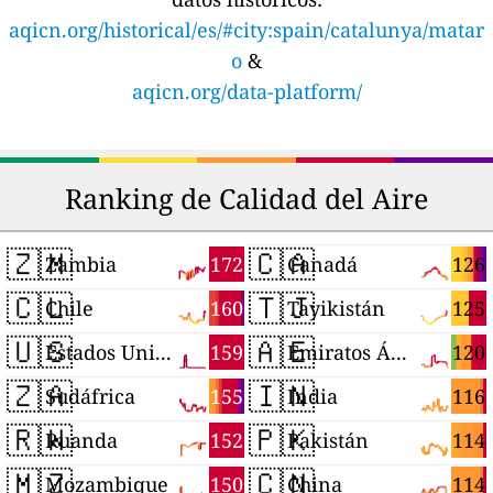
aqicn.org/historical/es/#city:spain/catalunya/matar
o
&
aqicn.org/data-platform/
Ranking de Calidad del Aire
🇿🇲
🇨🇦
172
126
Zambia
Canadá
🇨🇱
🇹🇯
160
125
Chile
Tayikistán
🇺🇸
🇦🇪
159
120
Estados Unidos
Emiratos Árabes Unidos
🇿🇦
🇮🇳
155
116
Sudáfrica
India
🇷🇼
🇵🇰
152
114
Ruanda
Pakistán
🇲🇿
🇨🇳
150
114
Mozambique
China