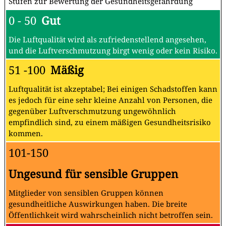
Stufen zur Bewertung der Gesundheitsgefährdung
0 - 50
Gut
Die Luftqualität wird als zufriedenstellend angesehen,
und die Luftverschmutzung birgt wenig oder kein Risiko.
51 -100
Mäßig
Luftqualität ist akzeptabel; Bei einigen Schadstoffen kann
es jedoch für eine sehr kleine Anzahl von Personen, die
gegenüber Luftverschmutzung ungewöhnlich
empfindlich sind, zu einem mäßigen Gesundheitsrisiko
kommen.
101-150
Ungesund für sensible Gruppen
Mitglieder von sensiblen Gruppen können
gesundheitliche Auswirkungen haben. Die breite
Öffentlichkeit wird wahrscheinlich nicht betroffen sein.