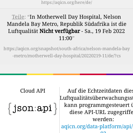
https://aqicn.org/here/de/
Teile
: “
In Motherwell Day Hospital, Nelson
Mandela Bay Metro, Republik Südafrika ist die
Luftqualität
Nicht verfügbar
- Sa., 19 Feb 2022
11:00
”
https://aqicn.org/snapshot/south-africa/nelson-mandela-bay
-metro/motherwell-day-hospital/20220219-11/de/?cs
Cloud API
Auf die Echtzeitdaten die
Luftqualitätsüberwachungss
kann programmgesteuert 
diese API-URL zugegriff
werden:
aqicn.org/data-platform/api