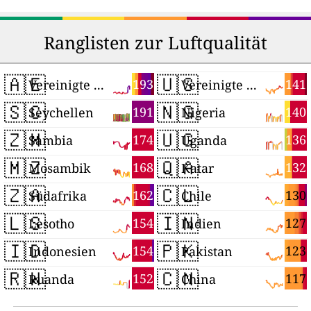
Ranglisten zur Luftqualität
🇦🇪
🇺🇸
193
141
Vereinigte Arabische Emirate
Vereinigte Staaten
🇸🇨
🇳🇬
191
140
Seychellen
Nigeria
🇿🇲
🇺🇬
174
136
Sambia
Uganda
🇲🇿
🇶🇦
168
132
Mosambik
Katar
🇿🇦
🇨🇱
162
130
Südafrika
Chile
🇱🇸
🇮🇳
154
127
Lesotho
Indien
🇮🇩
🇵🇰
154
123
Indonesien
Pakistan
🇷🇼
🇨🇳
152
117
Ruanda
China