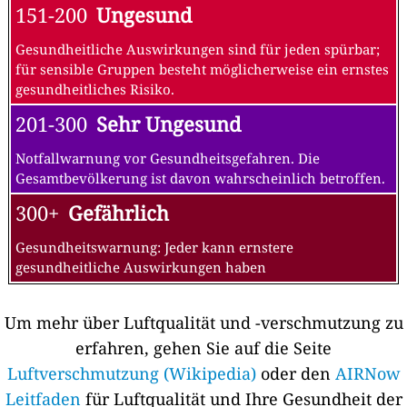
151-200
Ungesund
Gesundheitliche Auswirkungen sind für jeden spürbar;
für sensible Gruppen besteht möglicherweise ein ernstes
gesundheitliches Risiko.
201-300
Sehr Ungesund
Notfallwarnung vor Gesundheitsgefahren. Die
Gesamtbevölkerung ist davon wahrscheinlich betroffen.
300+
Gefährlich
Gesundheitswarnung: Jeder kann ernstere
gesundheitliche Auswirkungen haben
Um mehr über Luftqualität und -verschmutzung zu
erfahren, gehen Sie auf die Seite
Luftverschmutzung (Wikipedia)
oder den
AIRNow
Leitfaden
für Luftqualität und Ihre Gesundheit der