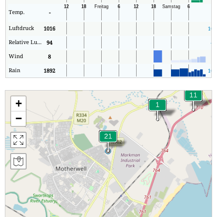
Temp.
-
0
Luftdruck
1016
100
Relative Luftfeuchtigkeit
94
49
Wind
8
1
Rain
1892
103
+
−