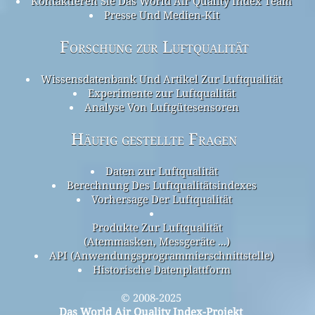
Kontaktieren Sie Das World Air Quality Index Team
Presse Und Medien-Kit
Forschung zur Luftqualität
Wissensdatenbank Und Artikel Zur Luftqualität
Experimente zur Luftqualität
Analyse Von Luftgütesensoren
Häufig gestellte Fragen
Daten zur Luftqualität
Berechnung Des Luftqualitätsindexes
Vorhersage Der Luftqualität
Produkte Zur Luftqualität
(Atemmasken, Messgeräte ...)
API (Anwendungsprogrammierschnittstelle)
Historische Datenplattform
© 2008-2025
Das World Air Quality Index-Projekt