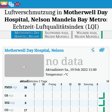
Luftverschmutzung in
Motherwell Day
Hospital, Nelson Mandela Bay Metro
:
Echtzeit-Luftqualitätsindex (LQI)
Motherwell Day
Saltworks-naqi,
Walmer-naqi,
Hospital, Nelson
Nelson Mandela
Nelson Mandela
Mandela Bay
Bay Metro
Bay Metro
Metro
Motherwell Day Hospital, Nelson Mandela Bay Metro
AQI
:
M
no data
-
Aktualisiert Sa., 19 Feb 2022 11:00
Temperatur:
-
°C
aktuell
letzten 2 Tage
Min
PM10
38
38
AQI
O3
8
4
AQI
SO2
8
8
AQI
CO
17
17
AQI