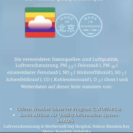
Die verwendeten Datenquellen sind Luftqualität,
Luftverschmutzung, PM
(
Feinstaub
), PM
(
2,5
10
einatembarer Feinstaub
), NO
(
Stickstoffdioxid
), SO
(
2
2
Schwefeldioxid
), CO (
Kohlenmonoxid
), O
(
Ozon
) und
3
Wetterdaten auf dieser Seite stammen von:
Citizen Weather Observer Program (CWOP/APRS)
South African Air Quality Information System -
SAAQIS
Luftverschmutzung in Motherwell Day Hospital, Nelson Mandela Bay
Metro, Republik Südafrika