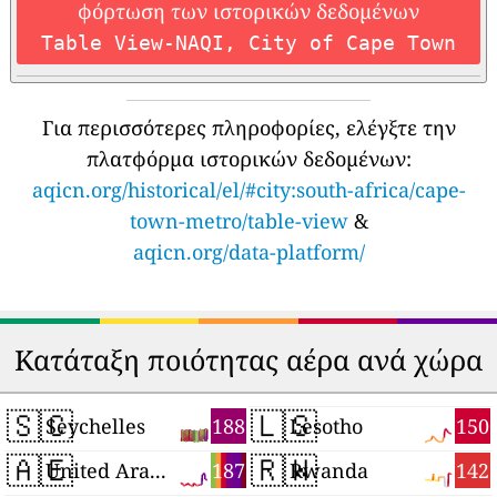
φόρτωση των ιστορικών δεδομένων
Table View-NAQI, City of Cape Town
Για περισσότερες πληροφορίες, ελέγξτε την
πλατφόρμα ιστορικών δεδομένων:
aqicn.org/historical/el/#city:south-africa/cape-
town-metro/table-view
&
aqicn.org/data-platform/
Κατάταξη ποιότητας αέρα ανά χώρα
🇸🇨
🇱🇸
188
150
Seychelles
Lesotho
🇦🇪
🇷🇼
187
142
United Arab Emirates
Rwanda