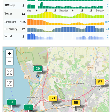
SO2
2
0
AQI
Temp
12
9
Pressure
1022
1020
Humidity
72
45
Wind
2
0
+
−