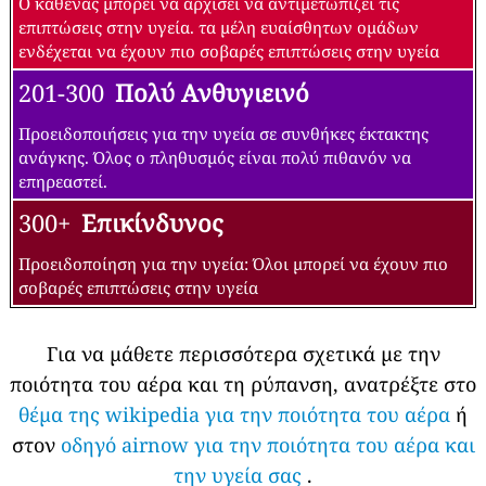
Ο καθένας μπορεί να αρχίσει να αντιμετωπίζει τις
επιπτώσεις στην υγεία. τα μέλη ευαίσθητων ομάδων
ενδέχεται να έχουν πιο σοβαρές επιπτώσεις στην υγεία
201-300
Πολύ Ανθυγιεινό
Προειδοποιήσεις για την υγεία σε συνθήκες έκτακτης
ανάγκης. Όλος ο πληθυσμός είναι πολύ πιθανόν να
επηρεαστεί.
300+
Επικίνδυνος
Προειδοποίηση για την υγεία: Όλοι μπορεί να έχουν πιο
σοβαρές επιπτώσεις στην υγεία
Για να μάθετε περισσότερα σχετικά με την
ποιότητα του αέρα και τη ρύπανση, ανατρέξτε στο
θέμα της wikipedia για την ποιότητα του αέρα
ή
στον
οδηγό airnow για την ποιότητα του αέρα και
την υγεία σας
.