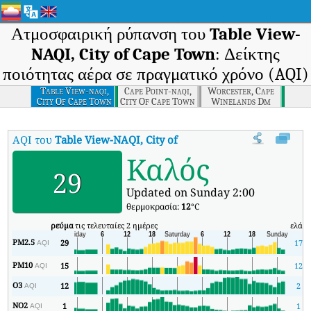
Ατμοσφαιρική ρύπανση του
Table View-
NAQI, City of Cape Town
: Δείκτης
ποιότητας αέρα σε πραγματικό χρόνο (AQI)
Table View-naqi,
Cape Point-naqi,
Worcester, Cape
City Of Cape Town
City Of Cape Town
Winelands Dm
AQI του
Table View-NAQI, City of Cape Town
:
Δείκτης ποιότητας
Καλός
29
Updated on Sunday 2:00
θερμοκρασία:
12
°C
ρεύμα
τις τελευταίες 2 ημέρες
ελάχ
PM2.5
29
17
AQI
PM10
15
12
AQI
O3
12
2
AQI
NO2
1
1
AQI