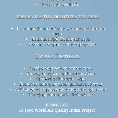
Press And Media Kit
έρευνα για την ποιότητα του αέρα
Γνωσιακή βάση και άρθρα για την ποιότητα του
αέρα
Πειραματισμός Ποιότητας Αέρα
Ανάλυση αισθητήρων ποιότητας αέρα
Συχνές Ερωτήσεις
Πηγή δεδομένων ποιότητας αέρα
Υπολογισμός Δείκτη Ποιότητας Αέρα
Πρόβλεψη Ποιότητας Αέρα
Προϊόντα ποιότητας αέρα (μάσκες, οθόνες…)
API (Διασύνδεση προγραμματισμού εφαρμογών)
Πλατφόρμα ιστορικών δεδομένων
© 2008-2025
Το έργο World Air Quality Index Project