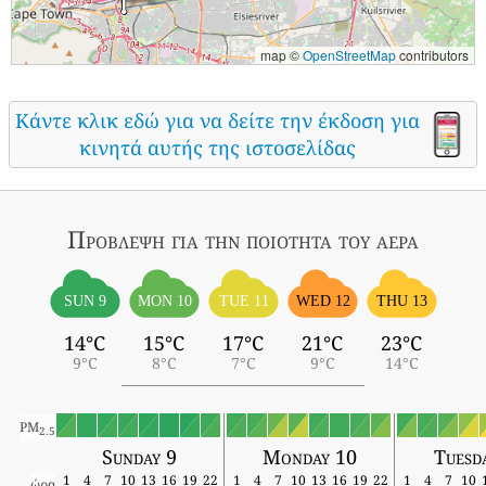
map ©
OpenStreetMap
contributors
Κάντε κλικ εδώ για να δείτε την έκδοση για
κινητά αυτής της ιστοσελίδας
Πρόβλεψη για την ποιότητα του αέρα
SUN 9
MON 10
TUE 11
WED 12
THU 13
14°C
15°C
17°C
21°C
23°C
9°C
8°C
7°C
9°C
14°C
PM
2.5
Sunday 9
Monday 10
Tuesd
1
4
7
10
13
16
19
22
1
4
7
10
13
16
19
22
1
4
7
10
ώρα