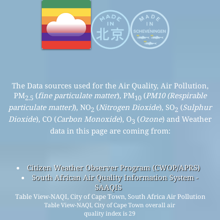
The Data sources used for the Air Quality, Air Pollution,
PM
(
fine particulate matter
), PM
(
PM10 (Respirable
2.5
10
particulate matter)
), NO
(
Nitrogen Dioxide
), SO
(
Sulphur
2
2
Dioxide
), CO (
Carbon Monoxide
), O
(
Ozone
) and Weather
3
data in this page are coming from:
Citizen Weather Observer Program (CWOP/APRS)
South African Air Quality Information System -
SAAQIS
Table View-NAQI, City of Cape Town, South Africa Air Pollution
Table View-NAQI, City of Cape Town overall air
quality index is 29