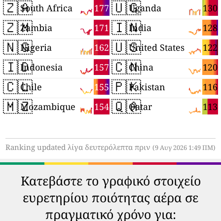
🇿🇦
🇺🇬
177
130
South Africa
Uganda
🇿🇲
🇮🇳
171
128
Zambia
India
🇳🇬
🇺🇸
162
122
Nigeria
United States
🇮🇩
🇨🇳
157
120
Indonesia
China
🇨🇱
🇵🇰
155
116
Chile
Pakistan
🇲🇿
🇶🇦
154
113
Mozambique
Qatar
Ranking updated λίγα δευτερόλεπτα πριν
(9 Αυγ 2026 1:49 ΠΜ)
Κατεβάστε το γραφικό στοιχείο
ευρετηρίου ποιότητας αέρα σε
πραγματικό χρόνο για: