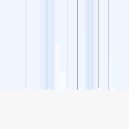
SHARE
Share: Индекс квалитета ваздуха компаније Novo mesto,
Slovenia
55
(Умерено)