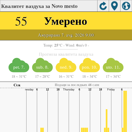
Квалитет ваздуха за Novo mesto
55
Умерено
Ажурирано 7. avg. 2026 9:00
25
0
Temp:
°C
- Wind:
m/s 0 -
Прогноза квалитета ваздуха
pet. 7.
sub. 8.
ned. 9.
pon. 10.
uto. 11.
18
~
31°C
17
~
28°C
16
~
31°C
18
~
34°C
17
~
34°C
Cur
Подаци за последњих 48 сати