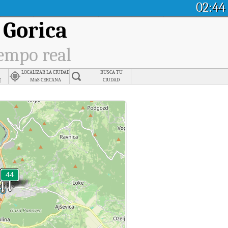
02:44
 Gorica
iempo real
LOCALIZAR LA CIUDAD
BUSCA TU
i
MáS CERCANA
CIUDAD
a