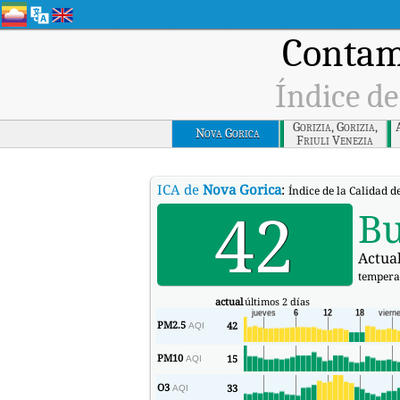
Contam
Índice de
Gorizia, Gorizia,
Nova Gorica
Friuli Venezia
Giulia
ICA de
Nova Gorica
:
Índice de la Calidad d
42
B
Actual
tempera
actual
últimos 2 días
PM2.5
42
AQI
PM10
15
AQI
O3
33
AQI