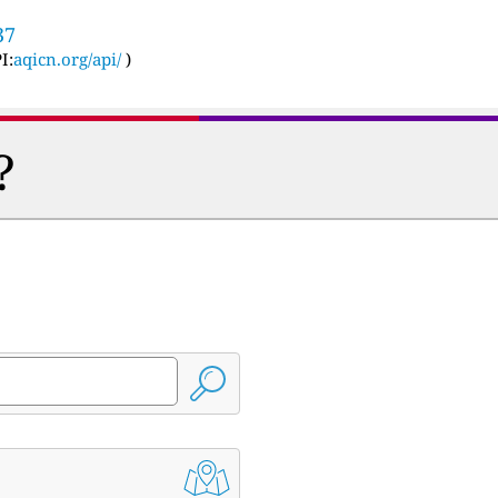
37
I:
aqicn.org/api/
)
?