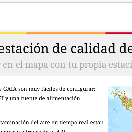
stación de calidad de
 en el mapa con tu propia estaci
e GAIA son muy fáciles de configurar:
FI y una fuente de alimentación
taminación del aire en tiempo real están
apas y a través de la API.