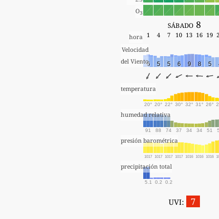
O
3
sábado 8
1
4
7
10
13
16
19
hora
Velocidad
del Viento
6
5
5
6
9
8
5
temperatura
20°
20°
22°
30°
32°
31°
26°
2
humedad relativa
91
88
74
37
34
34
51
presión barométrica
1017
1017
1017
1017
1016
1016
1016
1
precipitación total
5.1
0.2
0.2
7
UVI: