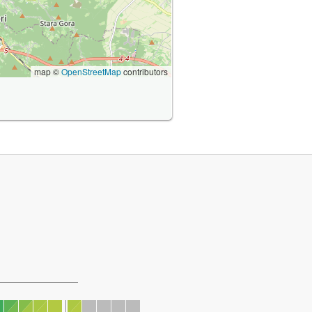
map ©
OpenStreetMap
contributors