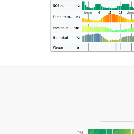
NO2
12
AQI
Temperatura.
23
Presión atmosférica
1015
Humedad
72
Viento
0
PM
2.5