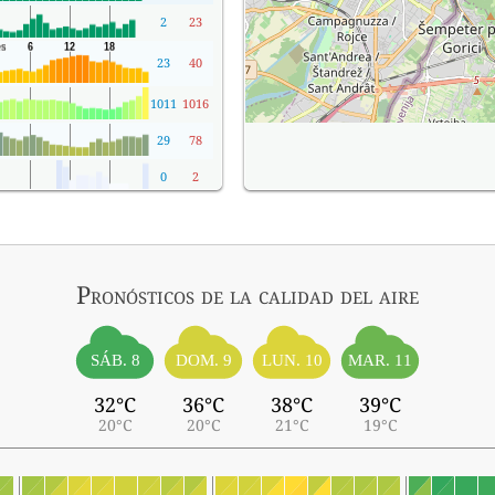
2
23
23
40
1011
1016
29
78
0
2
Pronósticos
de la calidad del aire
SÁB. 8
DOM. 9
LUN. 10
MAR. 11
32°C
36°C
38°C
39°C
20°C
20°C
21°C
19°C