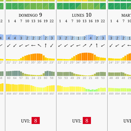
domingo 9
lunes 10
mar
22
1
4
7
10
13
16
19
22
1
4
7
10
13
16
19
22
1
4
7
1
4
4
4
3
2
2
2
2
3
3
2
2
1
2
4
2
3
3
2
2
1
2°
21°
21°
24°
31°
35°
35°
26°
23°
22°
21°
25°
34°
38°
37°
28°
25°
24°
23°
26°
36
58
60
64
57
31
24
23
60
58
53
53
49
29
20
21
48
53
48
49
48
2
018
1018
1017
1018
1017
1016
1015
1015
1017
1016
1015
1016
1016
1015
1013
1014
1015
1015
1014
1014
101
8
8
UVI:
UVI:
UVI