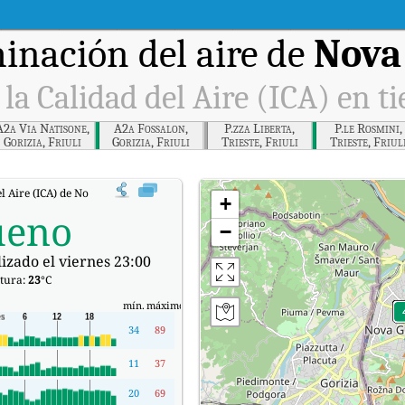
inación del aire de
Nova
 la Calidad del Aire (ICA) en t
A2a Via Natisone,
A2a Fossalon,
P.zza Liberta,
P.le Rosmini,
Gorizia, Friuli
Gorizia, Friuli
Trieste, Friuli
Trieste, Friul
Venezia Giulia
Venezia Giulia
Venezia Giulia
Venezia Giuli
el Aire (ICA) de Nova Gorica en tiempo real.
+
ueno
−
izado el viernes 23:00
tura:
23
°C
mín.
máximo
34
89
11
37
20
69