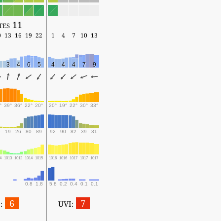
tes 11
0
13
16
19
22
1
4
7
10
13
3
4
6
5
4
4
4
7
9
°
39°
36°
22°
20°
20°
19°
22°
30°
33°
5
19
26
80
89
92
90
82
39
31
4
1013
1012
1014
1015
1016
1016
1017
1017
1017
0.8
1.8
5.8
0.2
0.4
0.1
0.1
6
7
:
UVI: