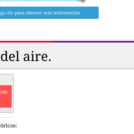
ga clic para obtener más información
del aire.
cos.
óricos: