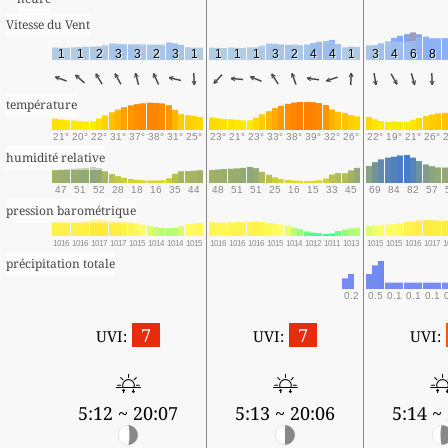
Vitesse du Vent
1
1
2
3
3
2
3
1
1
1
1
3
2
4
4
1
3
4
6
8
température
21°
20°
22°
31°
37°
38°
31°
25°
23°
21°
23°
33°
38°
39°
32°
26°
22°
19°
21°
26°
humidité relative
47
51
52
28
18
16
35
44
48
51
51
25
16
15
33
45
69
84
82
57
pression barométrique
1016
1016
1017
1017
1015
1014
1014
1015
1016
1016
1016
1015
1014
1012
1011
1013
1015
1015
1016
1017
1
précipitation totale
0.2
0.5
0.1
0.1
0.1
7
7
UVI:
UVI:
UVI:
5:12 ~ 20:07
5:13 ~ 20:06
5:14 ~