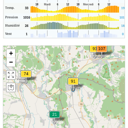
Temp.
33
19
Pression
1016
1016
Humidité
26
18
Vent
1
0
+
−