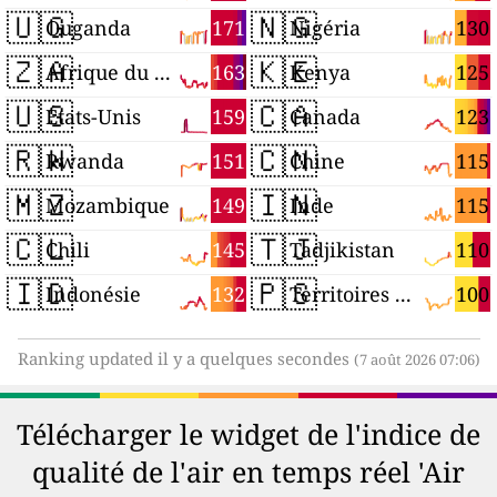
🇺🇬
🇳🇬
171
130
Ouganda
Nigéria
🇿🇦
🇰🇪
163
125
Afrique du Sud
Kenya
🇺🇸
🇨🇦
159
123
États-Unis
Canada
🇷🇼
🇨🇳
151
115
Rwanda
Chine
🇲🇿
🇮🇳
149
115
Mozambique
Inde
🇨🇱
🇹🇯
145
110
Chili
Tadjikistan
🇮🇩
🇵🇸
132
100
Indonésie
Territoires palestiniens
Ranking updated il y a quelques secondes
(7 août 2026 07:06)
Télécharger le widget de l'indice de
qualité de l'air en temps réel 'Air