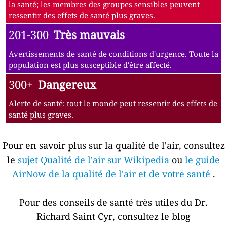
la santé; les membres des groupes sensibles peuvent
ressentir des effets de santé plus graves.
201-300
Très mauvais
Avertissements de santé de conditions d'urgence. Toute la
population est plus susceptible d'être affecté.
300+
Dangereux
Alerte de santé: tout le monde peut ressentir des effets de
santé plus graves.
Pour en savoir plus sur la qualité de l'air, consultez
le
sujet Qualité de l'air sur Wikipedia
ou
le guide
AirNow de la qualité de l'air et de votre santé
.
Pour des conseils de santé très utiles du Dr.
Richard Saint Cyr, consultez le blog