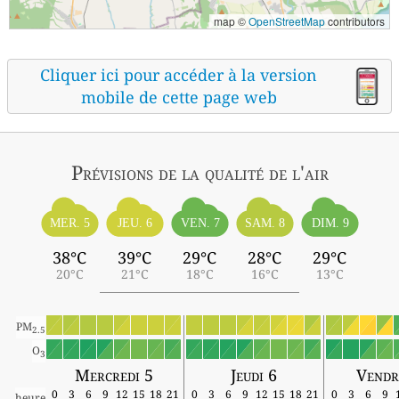
map ©
OpenStreetMap
contributors
Cliquer ici pour accéder à la version
mobile de cette page web
Prévisions
de la qualité de l'air
MER. 5
JEU. 6
VEN. 7
SAM. 8
DIM. 9
38°C
39°C
29°C
28°C
29°C
20°C
21°C
18°C
16°C
13°C
PM
2.5
O
3
Mercredi 5
Jeudi 6
Vendr
0
3
6
9
12
15
18
21
0
3
6
9
12
15
18
21
0
3
6
9
heure