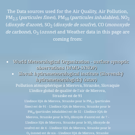
The Data sources used for the Air Quality, Air Pollution,
PM
(
particules fines
), PM
(
particules inhalables
), NO
2.5
10
2
(
dioxyde d'azote
), SO
(
dioxyde de soufre
), CO (
monoxyde
2
de carbone
), O
(
ozone
) and Weather data in this page are
3
coming from:
World Meteorological Organization - surface synoptic
observations (WMO-SYNOP)
Slovak hydrometeorological institute (Slovenský
hydrometeorologický ústav)
Pollution atmosphérique à Mierova, Strazske, Slovaquie
L'indice global de qualité de l'air de Mierova,
Strazske est de 91
L'indince IQA de Mierova, Strazske pour le PM
(particules
2.5
fines) est de 91 - L'indince IQA de Mierova, Strazske pour le
PM
(particules inhalables) est de 32 - L'indince IQA de
10
Mierova, Strazske pour le NO
(dioxyde d'azote) est de 7 -
2
L'indince IQA de Mierova, Strazske pour le SO
(dioxyde de
2
soufre) est de 4 - L'indince IQA de Mierova, Strazske pour le
O
(ozone) est de n/a - L'indince IQA de Mierova, Strazske
3