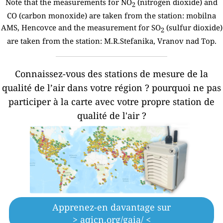
Note that the measurements for NO
(nitrogen dioxide) and
2
CO (carbon monoxide) are taken from the station:
mobilna
AMS, Hencovce and the measurement for SO
(sulfur dioxide)
2
are taken from the station: M.R.Stefanika, Vranov nad Top.
Connaissez-vous des stations de mesure de la
qualité de l’air dans votre région ?
pourquoi ne pas
participer à la carte avec votre propre station de
qualité de l'air ?
Apprenez-en davantage sur
> aqicn.org/gaia/ <