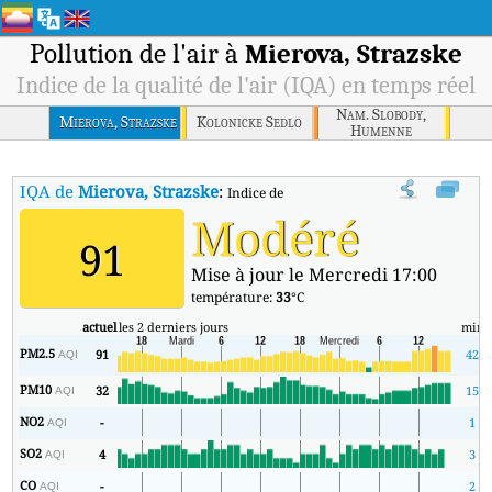
Pollution de l'air à
Mierova, Strazske
Indice de la qualité de l'air (IQA) en temps réel
Nam. Slobody,
Mierova, Strazske
Kolonicke Sedlo
Humenne
IQA de
Mierova, Strazske
:
Indice de la qualité de l'air (IQA) à Mierov
Modéré
91
Mise à jour le Mercredi 17:00
température:
33
°C
actuel
les 2 derniers jours
min
PM2.5
91
42
AQI
PM10
32
15
AQI
NO2
-
1
AQI
SO2
4
3
AQI
CO
-
2
AQI