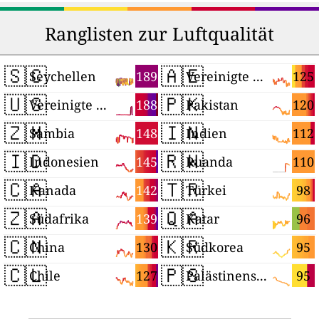
Ranglisten zur Luftqualität
🇸🇨
🇦🇪
189
125
Seychellen
Vereinigte Arabische Emirate
🇺🇸
🇵🇰
188
120
Vereinigte Staaten
Pakistan
🇿🇲
🇮🇳
148
112
Sambia
Indien
🇮🇩
🇷🇼
145
110
Indonesien
Ruanda
🇨🇦
🇹🇷
142
98
Kanada
Türkei
🇿🇦
🇶🇦
139
96
Südafrika
Katar
🇨🇳
🇰🇷
130
95
China
Südkorea
🇨🇱
🇵🇸
127
95
Chile
Palästinensische Autonomiegebiete