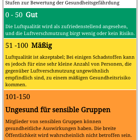
Stufen zur Bewertung der Gesundheitsgefährdung
0 - 50
Gut
Die Luftqualität wird als zufriedenstellend angesehen,
und die Luftverschmutzung birgt wenig oder kein Risiko.
51 -100
Mäßig
Luftqualität ist akzeptabel; Bei einigen Schadstoffen kann
es jedoch für eine sehr kleine Anzahl von Personen, die
gegenüber Luftverschmutzung ungewöhnlich
empfindlich sind, zu einem mäßigen Gesundheitsrisiko
kommen.
101-150
Ungesund für sensible Gruppen
Mitglieder von sensiblen Gruppen können
gesundheitliche Auswirkungen haben. Die breite
Öffentlichkeit wird wahrscheinlich nicht betroffen sein.