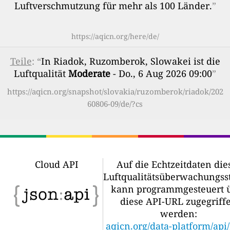
Luftverschmutzung für mehr als 100 Länder.
”
https://aqicn.org/here/de/
Teile
: “
In Riadok, Ruzomberok, Slowakei ist die
Luftqualität
Moderate
- Do., 6 Aug 2026 09:00
”
https://aqicn.org/snapshot/slovakia/ruzomberok/riadok/202
60806-09/de/?cs
Cloud API
Auf die Echtzeitdaten die
Luftqualitätsüberwachungss
kann programmgesteuert 
diese API-URL zugegriff
werden:
aqicn.org/data-platform/api