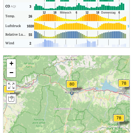
CO
3
2
AQI
Temp.
26
16
Luftdruck
1020
101
Relative Luftfeuchtigkeit
55
21
Wind
2
0
+
−