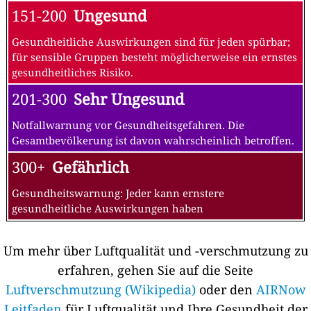
151-200
Ungesund
Gesundheitliche Auswirkungen sind für jeden spürbar;
für sensible Gruppen besteht möglicherweise ein ernstes
gesundheitliches Risiko.
201-300
Sehr Ungesund
Notfallwarnung vor Gesundheitsgefahren. Die
Gesamtbevölkerung ist davon wahrscheinlich betroffen.
300+
Gefährlich
Gesundheitswarnung: Jeder kann ernstere
gesundheitliche Auswirkungen haben
Um mehr über Luftqualität und -verschmutzung zu
erfahren, gehen Sie auf die Seite
Luftverschmutzung (Wikipedia)
oder den
AIRNow
Leitfaden
für Luftqualität und Ihre Gesundheit der