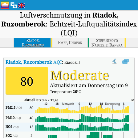
Luftverschmutzung in
Riadok,
Ruzomberok
: Echtzeit-Luftqualitätsindex
(LQI)
Riadok,
Stefanikovo
Emep, Chopok
Ruzomberok
Nabrezie, Banska
Bystrica
Riadok, Ruzomberok
AQI
:
Riadok, Ruzomberok Echtzeit-Luftqualität
Moderate
80
Aktualisiert am Donnerstag um 9
Temperatur:
26
°C
aktuell
letzten 2 Tage
Min
PM2.5
80
50
AQI
PM10
40
14
AQI
NO2
13
1
AQI
SO2
2
2
AQI