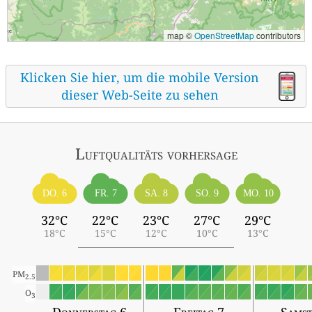
map ©
OpenStreetMap
contributors
Klicken Sie hier, um die mobile Version
dieser Web-Seite zu sehen
Luftqualitäts vorhersage
DO. 6
FR. 7
SA. 8
SO. 9
MO. 10
32°C
22°C
23°C
27°C
29°C
18°C
15°C
12°C
10°C
13°C
PM
2.5
O
3
Donnerstag 6
Freitag 7
Samst