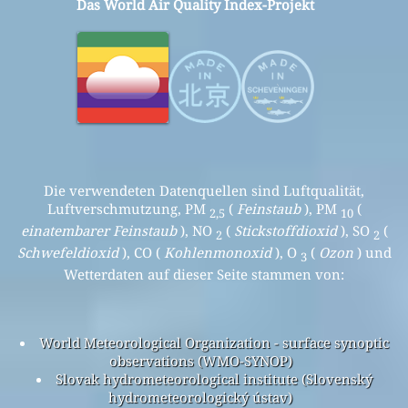
Das World Air Quality Index-Projekt
Die verwendeten Datenquellen sind Luftqualität,
Luftverschmutzung, PM
(
Feinstaub
), PM
(
2,5
10
einatembarer Feinstaub
), NO
(
Stickstoffdioxid
), SO
(
2
2
Schwefeldioxid
), CO (
Kohlenmonoxid
), O
(
Ozon
) und
3
Wetterdaten auf dieser Seite stammen von:
World Meteorological Organization - surface synoptic
observations (WMO-SYNOP)
Slovak hydrometeorological institute (Slovenský
hydrometeorologický ústav)