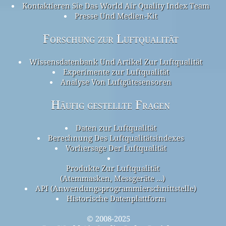
Kontaktieren Sie Das World Air Quality Index Team
Presse Und Medien-Kit
Forschung zur Luftqualität
Wissensdatenbank Und Artikel Zur Luftqualität
Experimente zur Luftqualität
Analyse Von Luftgütesensoren
Häufig gestellte Fragen
Daten zur Luftqualität
Berechnung Des Luftqualitätsindexes
Vorhersage Der Luftqualität
Produkte Zur Luftqualität
(Atemmasken, Messgeräte ...)
API (Anwendungsprogrammierschnittstelle)
Historische Datenplattform
© 2008-2025