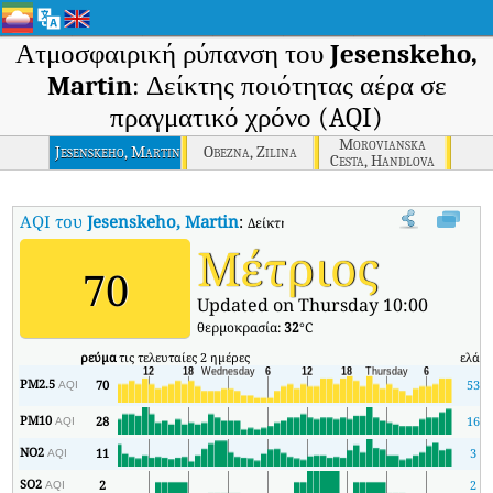
Ατμοσφαιρική ρύπανση του
Jesenskeho,
Martin
: Δείκτης ποιότητας αέρα σε
πραγματικό χρόνο (AQI)
Morovianska
Jesenskeho, Martin
Obezna, Zilina
Cesta, Handlova
AQI του
Jesenskeho, Martin
:
Δείκτης ποιότητας αέρα σε πραγματικό 
Μέτριος
70
Updated on Thursday 10:00
θερμοκρασία:
32
°C
ρεύμα
τις τελευταίες 2 ημέρες
ελάχ
PM2.5
70
53
AQI
PM10
28
16
AQI
NO2
11
3
AQI
SO2
2
2
AQI