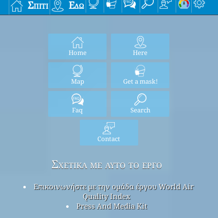
Σπίτι
Εδώ
Home
Here
Map
Get a mask!
Faq
Search
Contact
Σχετικά με αυτό το έργο
Επικοινωνήστε με την ομάδα έργου World Air
Quality Index
Press And Media Kit