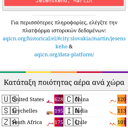
Jesenskeho, Martin
Για περισσότερες πληροφορίες, ελέγξτε την
πλατφόρμα ιστορικών δεδομένων:
aqicn.org/historical/el/#city:slovakia/martin/jesens
keho
&
aqicn.org/data-platform/
Κατάταξη ποιότητας αέρα ανά χώρα
🇺🇸
🇨🇳
628
120
United States
China
🇸🇨
🇮🇳
195
113
Seychelles
India
🇿🇦
🇨🇱
175
101
South Africa
Chile