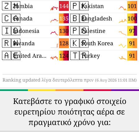
🇿🇲
🇵🇰
144
101
Zambia
Pakistan
🇨🇦
🇧🇩
135
100
Canada
Bangladesh
🇮🇩
🇵🇸
130
97
Indonesia
Palestine
🇷🇼
🇰🇷
128
91
Rwanda
South Korea
🇦🇪
🇹🇷
124
91
United Arab Emirates
Turkey
Ranking updated λίγα δευτερόλεπτα πριν
(6 Αυγ 2026 11:01 ΠΜ)
Κατεβάστε το γραφικό στοιχείο
ευρετηρίου ποιότητας αέρα σε
πραγματικό χρόνο για: