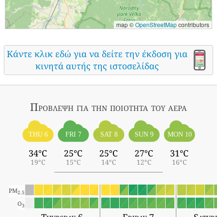
map ©
OpenStreetMap
contributors
Κάντε κλικ εδώ για να δείτε την έκδοση για
κινητά αυτής της ιστοσελίδας
Πρόβλεψη για την ποιότητα του αέρα
THU 6
FRI 7
SAT 8
SUN 9
MON 10
34°C
25°C
25°C
27°C
31°C
19°C
15°C
14°C
12°C
16°C
PM
2.5
O
3
Thursday 6
Friday 7
Satur