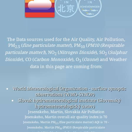
The Data sources used for the Air Quality, Air Pollution,
PM
(
fine particulate matter
), PM
(
PM10 (Respirable
2.5
10
particulate matter)
), NO
(
Nitrogen Dioxide
), SO
(
Sulphur
2
2
Dioxide
), CO (
Carbon Monoxide
), O
(
Ozone
) and Weather
3
data in this page are coming from:
World Meteorological Organization - surface synoptic
observations (WMO-SYNOP)
Slovak hydrometeorological institute (Slovenský
hydrometeorologický ústav)
Jesenskeho, Martin, Slovakia Air Pollution
Jesenskeho, Martin overall air quality index is 70
Jesenskeho, Martin PM
(fine particulate matter) AQI is 70 -
2.5
Jesenskeho, Martin PM
(PM10 (Respirable particulate
10