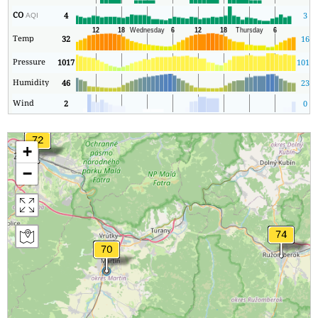
CO
4
3
AQI
Temp
32
16
Pressure
1017
1014
Humidity
46
23
Wind
2
0
+
−