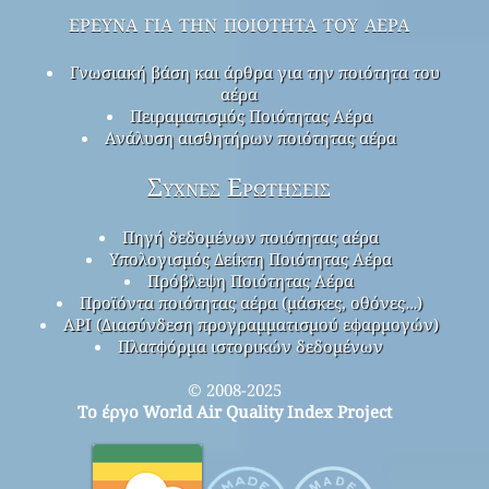
έρευνα για την ποιότητα του αέρα
Γνωσιακή βάση και άρθρα για την ποιότητα του
αέρα
Πειραματισμός Ποιότητας Αέρα
Ανάλυση αισθητήρων ποιότητας αέρα
Συχνές Ερωτήσεις
Πηγή δεδομένων ποιότητας αέρα
Υπολογισμός Δείκτη Ποιότητας Αέρα
Πρόβλεψη Ποιότητας Αέρα
Προϊόντα ποιότητας αέρα (μάσκες, οθόνες…)
API (Διασύνδεση προγραμματισμού εφαρμογών)
Πλατφόρμα ιστορικών δεδομένων
© 2008-2025
Το έργο World Air Quality Index Project