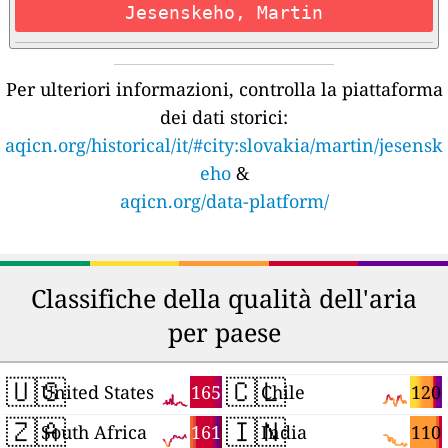
Jesenskeho, Martin
Per ulteriori informazioni, controlla la piattaforma
dei dati storici:
aqicn.org/historical/it/#city:slovakia/martin/jesensk
eho
&
aqicn.org/data-platform/
Classifiche della qualità dell'aria
per paese
🇺🇸
🇨🇱
165
120
United States
Chile
🇿🇦
🇮🇳
161
110
South Africa
India