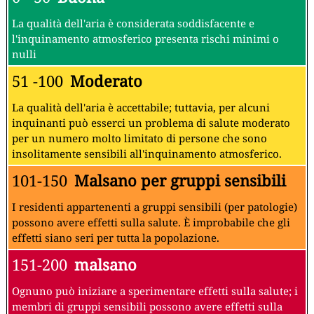
La qualità dell'aria è considerata soddisfacente e
l'inquinamento atmosferico presenta rischi minimi o
nulli
51 -100
Moderato
La qualità dell'aria è accettabile; tuttavia, per alcuni
inquinanti può esserci un problema di salute moderato
per un numero molto limitato di persone che sono
insolitamente sensibili all'inquinamento atmosferico.
101-150
Malsano per gruppi sensibili
I residenti appartenenti a gruppi sensibili (per patologie)
possono avere effetti sulla salute. È improbabile che gli
effetti siano seri per tutta la popolazione.
151-200
malsano
Ognuno può iniziare a sperimentare effetti sulla salute; i
membri di gruppi sensibili possono avere effetti sulla