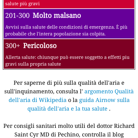
salute più gravi
201-300
Molto malsano
Avvisi sulla salute delle condizioni di emergenza. È più
probabile che l'intera popolazione sia colpita.
300+
Pericoloso
Allerta salute: chiunque può essere soggetto a effetti piu
gravi sulla propria salute
Per saperne di più sulla qualità dell'aria e
sull'inquinamento, consulta l'
argomento Qualità
dell'aria di Wikipedia
o la
guida Airnow sulla
qualità dell'aria e la tua salute
.
Per consigli sanitari molto utili del dottor Richard
Saint Cyr MD di Pechino, controlla il blog