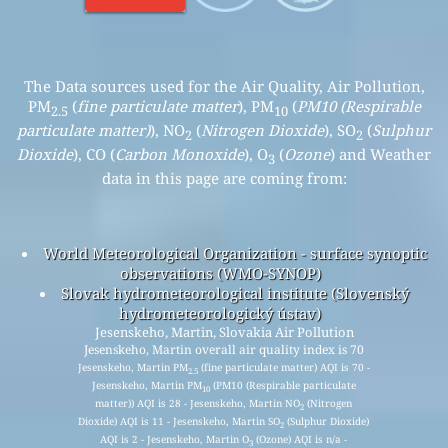
The Data sources used for the Air Quality, Air Pollution,
PM
(
fine particulate matter
), PM
(
PM10 (Respirable
2.5
10
particulate matter)
), NO
(
Nitrogen Dioxide
), SO
(
Sulphur
2
2
Dioxide
), CO (
Carbon Monoxide
), O
(
Ozone
) and Weather
3
data in this page are coming from:
World Meteorological Organization - surface synoptic
observations (WMO-SYNOP)
Slovak hydrometeorological institute (Slovenský
hydrometeorologický ústav)
Jesenskeho, Martin, Slovakia Air Pollution
Jesenskeho, Martin overall air quality index is 70
Jesenskeho, Martin PM
(fine particulate matter) AQI is 70 -
2.5
Jesenskeho, Martin PM
(PM10 (Respirable particulate
10
matter)) AQI is 28 - Jesenskeho, Martin NO
(Nitrogen
2
Dioxide) AQI is 11 - Jesenskeho, Martin SO
(Sulphur Dioxide)
2
AQI is 2 - Jesenskeho, Martin O
(Ozone) AQI is n/a -
3