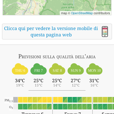
map ©
OpenStreetMap
contributors
Clicca qui per vedere la versione mobile di
questa pagina web
Previsioni sulla qualità dell'aria
THU 6
FRI 7
SAT 8
SUN 9
MON 10
34°C
25°C
25°C
27°C
31°C
19°C
15°C
14°C
12°C
16°C
PM
2.5
O
3
Thursday 6
Friday 7
Satur