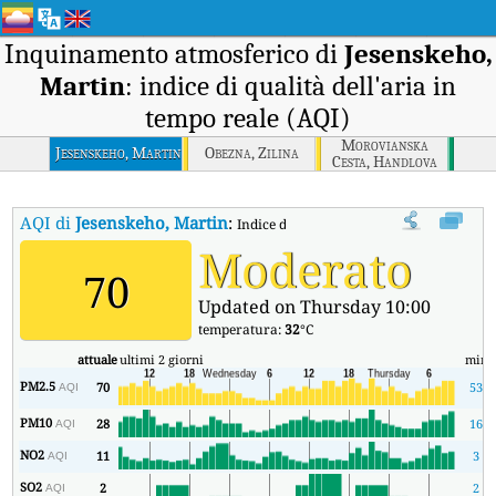
Inquinamento atmosferico di
Jesenskeho,
Martin
: indice di qualità dell'aria in
tempo reale (AQI)
Morovianska
Jesenskeho, Martin
Obezna, Zilina
Cesta, Handlova
AQI di
Jesenskeho, Martin
:
Indice di qualità dell'aria in tempo reale
Moderato
70
Updated on Thursday 10:00
temperatura:
32
°C
attuale
ultimi 2 giorni
min
PM2.5
70
53
AQI
PM10
28
16
AQI
NO2
11
3
AQI
SO2
2
2
AQI