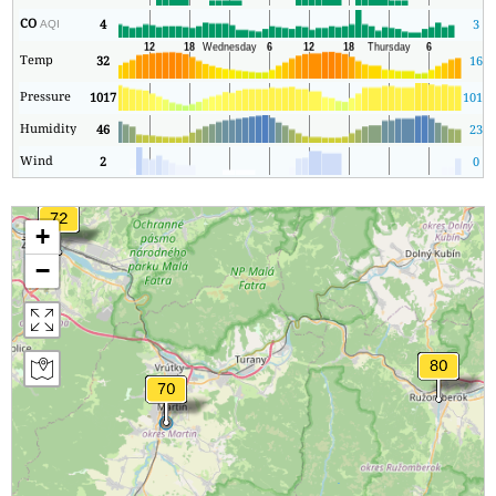
CO
4
3
AQI
Temp
32
16
Pressure
1017
1014
Humidity
46
23
Wind
2
0
+
−