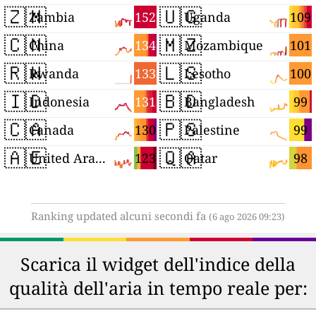
🇿🇲
🇺🇬
152
109
Zambia
Uganda
🇨🇳
🇲🇿
134
101
China
Mozambique
🇷🇼
🇱🇸
133
100
Rwanda
Lesotho
🇮🇩
🇧🇩
131
99
Indonesia
Bangladesh
🇨🇦
🇵🇸
130
99
Canada
Palestine
🇦🇪
🇶🇦
123
98
United Arab Emirates
Qatar
Ranking updated alcuni secondi fa
(6 ago 2026 09:23)
Scarica il widget dell'indice della
qualità dell'aria in tempo reale per: