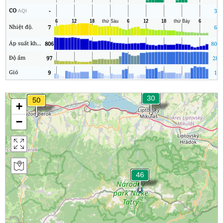
CO
-
3
AQI
Nhiệt độ.
7
6
Áp suất không khí
806
804
Độ ẩm
97
28
Gió
9
1
+
−