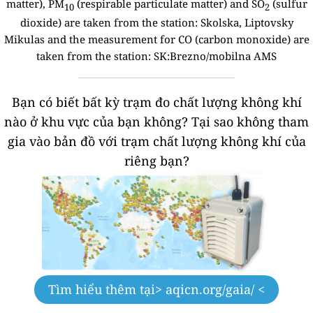
matter), PM
(respirable particulate matter) and SO
(sulfur
10
2
dioxide) are taken from the station:
Skolska, Liptovsky
Mikulas and the measurement for CO (carbon monoxide) are
taken from the station: SK:Brezno/mobilna AMS
Bạn có biết bất kỳ trạm đo chất lượng không khí
nào ở khu vực của bạn không?
Tại sao không tham
gia vào bản đồ với trạm chất lượng không khí của
riêng bạn?
Tìm hiểu thêm tại
> aqicn.org/gaia/ <