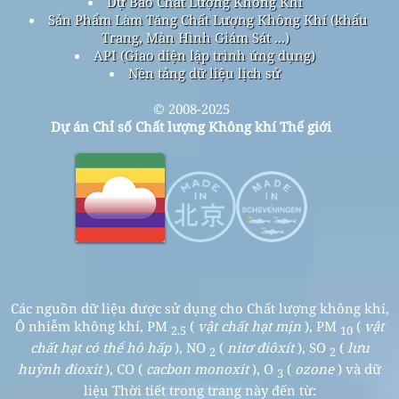
Dự Báo Chất Lượng Không Khí
Sản Phẩm Làm Tăng Chất Lượng Không Khí (khẩu
Trang, Màn Hình Giám Sát ...)
API (Giao diện lập trình ứng dụng)
Nền tảng dữ liệu lịch sử
© 2008-2025
Dự án Chỉ số Chất lượng Không khí Thế giới
Các nguồn dữ liệu được sử dụng cho Chất lượng không khí,
Ô nhiễm không khí, PM
(
vật chất hạt mịn
), PM
(
vật
2.5
10
chất hạt có thể hô hấp
), NO
(
nitơ điôxít
), SO
(
lưu
2
2
huỳnh đioxit
), CO (
cacbon monoxit
), O
(
ozone
) và dữ
3
liệu Thời tiết trong trang này đến từ: