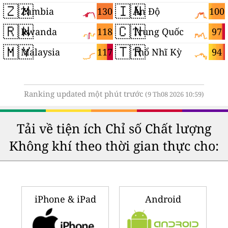
🇿🇲
🇮🇳
130
100
Zambia
Ấn Độ
🇷🇼
🇨🇳
118
97
Rwanda
Trung Quốc
🇲🇾
🇹🇷
117
94
Malaysia
Thổ Nhĩ Kỳ
Ranking updated một phút trước
(9 Th08 2026 10:59)
Tải về tiện ích Chỉ số Chất lượng
Không khí theo thời gian thực cho:
iPhone & iPad
Android