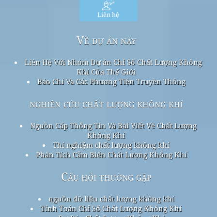
Liên hệ
Về dự án này
Liên Hệ Với Nhóm Dự án Chỉ Số Chất Lượng Không
Khí Của Thế Giới
Báo Chí Và Các Phương Tiện Truyền Thông
nghiên cứu chất lượng không khí
Nguồn Cấp Thông Tin Và Bài Viết Về Chất Lượng
Không Khí
Thí nghiệm chất lượng không khí
Phân Tích Cảm Biến Chất Lượng Không Khí
Câu hỏi thường gặp
nguồn dữ liệu chất lượng không khí
Tính Toán Chỉ Số Chất Lượng Không Khí