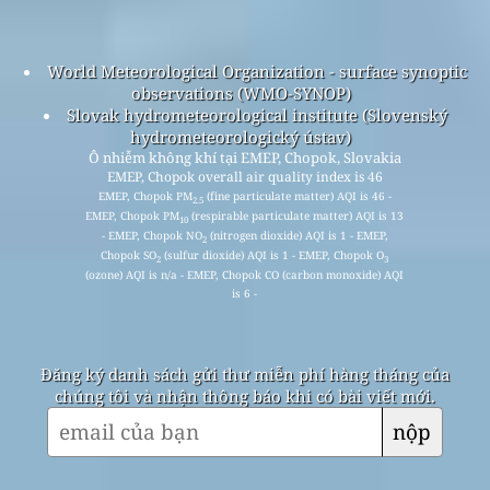
World Meteorological Organization - surface synoptic
observations (WMO-SYNOP)
Slovak hydrometeorological institute (Slovenský
hydrometeorologický ústav)
Ô nhiễm không khí tại EMEP, Chopok, Slovakia
EMEP, Chopok overall air quality index is 46
EMEP, Chopok PM
(fine particulate matter) AQI is 46 -
2.5
EMEP, Chopok PM
(respirable particulate matter) AQI is 13
10
- EMEP, Chopok NO
(nitrogen dioxide) AQI is 1 - EMEP,
2
Chopok SO
(sulfur dioxide) AQI is 1 - EMEP, Chopok O
2
3
(ozone) AQI is n/a - EMEP, Chopok CO (carbon monoxide) AQI
is 6 -
Đăng ký danh sách gửi thư miễn phí hàng tháng của
chúng tôi và nhận thông báo khi có bài viết mới.
nộp