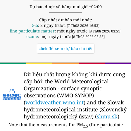
Dự báo được vẽ bằng múi giờ +02:00
Cập nhật dự báo mới nhất:
Gió
: 2 ngày trước
[7 Th08 2026 16:53]
fine particulate matter
: một ngày trước
[8 Th08 2026 03:51]
ozone
: một ngày trước
[8 Th08 2026 03:53]
click để xem dự báo chi tiết
Dữ liệu chất lượng không khí được cung
cấp bởi:
the World Meteorological
Organization - surface synoptic
observations (WMO-SYNOP)
(
worldweather.wmo.int
) and the Slovak
hydrometeorological institute (Slovenský
hydrometeorologický ústav) (
shmu.sk
)
Note that the measurements for PM
(fine particulate
2.5