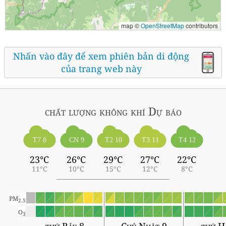
map ©
OpenStreetMap
contributors
Nhấn vào đây để xem phiên bản di động
của trang web này
chất lượng không khí
Dự báo
T7 8
CN 9
T2 10
T3 11
T4 12
23°C
26°C
29°C
27°C
22°C
11°C
10°C
15°C
12°C
8°C
PM
2.5
O
3
thứ Bảy 8
Chủ Nhật 9
thứ H