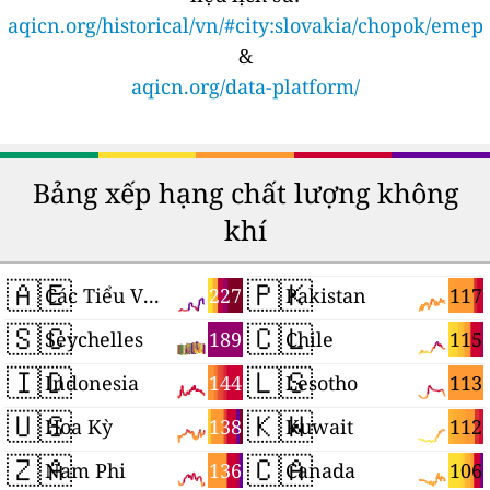
aqicn.org/historical/vn/#city:slovakia/chopok/emep
&
aqicn.org/data-platform/
Bảng xếp hạng chất lượng không
khí
🇦🇪
🇵🇰
227
117
Các Tiểu Vương quốc Ả Rập Thống nhất
Pakistan
🇸🇨
🇨🇱
189
115
Seychelles
Chile
🇮🇩
🇱🇸
144
113
Indonesia
Lesotho
🇺🇸
🇰🇼
138
112
Hoa Kỳ
Kuwait
🇿🇦
🇨🇦
136
106
Nam Phi
Canada