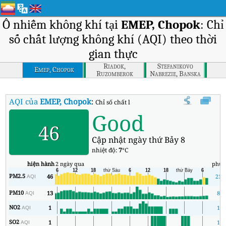
Ô nhiễm không khí tại
EMEP, Chopok
: Chỉ
số chất lượng không khí (AQI) theo thời
gian thực
Riadok,
Stefanikovo
Emep, Chopok
Ruzomberok
Nabrezie, Banska
Bystrica
AQI của
EMEP, Chopok
:
Chỉ số chất lượng không khí (AQI) thời gian 
Good
46
Cập nhật ngày thứ Bảy 8
nhiệt độ:
7
°C
hiện hành
2 ngày qua
phút
PM2.5
46
21
AQI
PM10
13
8
AQI
NO2
1
1
AQI
SO2
1
1
AQI