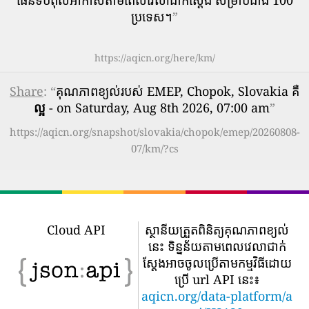
ប្រទេស។
”
https://aqicn.org/here/km/
Share
: “
គុណភាពខ្យល់របស់ EMEP, Chopok, Slovakia គឺ
ល្អ
- on Saturday, Aug 8th 2026, 07:00 am
”
https://aqicn.org/snapshot/slovakia/chopok/emep/20260808-
07/km/?cs
Cloud API
ស្ថានីយត្រួតពិនិត្យគុណភាពខ្យល់
នេះ ទិន្នន័យតាមពេលវេលាជាក់
ស្តែងអាចចូលប្រើតាមកម្មវិធីដោយ
ប្រើ url API នេះ៖
aqicn.org/data-platform/a