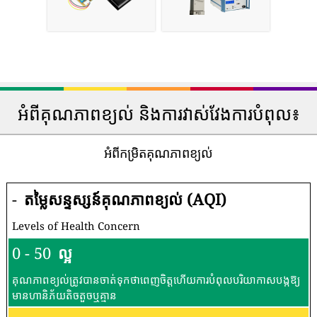
អំពីគុណភាពខ្យល់ និងការវាស់វែងការបំពុល៖
អំពីកម្រិតគុណភាពខ្យល់
-
តម្លៃសន្ទស្សន៍គុណភាពខ្យល់ (AQI)
Levels of Health Concern
0 - 50
ល្អ
គុណភាពខ្យល់ត្រូវបានចាត់ទុកថាពេញចិត្តហើយការបំពុលបរិយាកាសបង្កឱ្យ
មានហានិភ័យតិចតួចឬគ្មាន