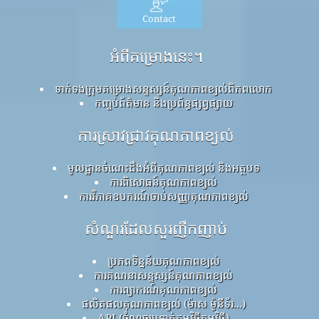
Contact
អំពីគម្រោងនេះ។
ទាក់ទងក្រុមគម្រោងសន្ទស្សន៍គុណភាពខ្យល់ពិភពលោក
កញ្ចប់ព័ត៌មាន និងប្រព័ន្ធផ្សព្វផ្សាយ
ការស្រាវជ្រាវគុណភាពខ្យល់
មូលដ្ឋានចំណេះដឹងអំពីគុណភាពខ្យល់ និងអត្ថបទ
ការពិសោធន៍គុណភាពខ្យល់
ការវិភាគឧបករណ៍ចាប់សញ្ញាគុណភាពខ្យល់
សំណួរដែលសួរញឹកញាប់
ប្រភពទិន្នន័យគុណភាពខ្យល់
ការគណនាសន្ទស្សន៍គុណភាពខ្យល់
ការព្យាករណ៍គុណភាពខ្យល់
ផលិតផលគុណភាពខ្យល់ (ម៉ាស ម៉ូនីទ័រ...)
API (ចំណុចប្រទាក់កម្មវិធីកម្មវិធី)