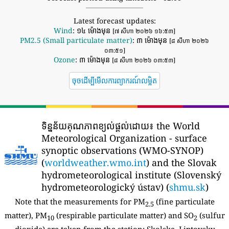
Latest forecast updates:
Wind
: ១៤ ម៉ោងមុន
[៧ សីហា ២០២៦ ១៦:៥៣]
PM2.5 (Small particulate matter)
: ៣ ម៉ោងមុន
[៨ សីហា ២០២៦
០៣:៥១]
Ozone
: ៣ ម៉ោងមុន
[៨ សីហា ២០២៦ ០៣:៥៣]
ចុចដើម្បីមើលការព្យាករណ៍លម្អិត
ទិន្នន័យគុណភាពខ្យល់ផ្តល់ដោយ៖
the World
Meteorological Organization - surface
synoptic observations (WMO-SYNOP)
(
worldweather.wmo.int
) and the Slovak
hydrometeorological institute (Slovenský
hydrometeorologický ústav) (
shmu.sk
)
Note that the measurements for PM
(fine particulate
2.5
matter), PM
(respirable particulate matter) and SO
(sulfur
10
2
dioxide) are taken from the station:
Skolska, Liptovsky