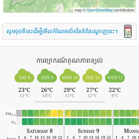
map ©
OpenStreetMap
contributors
សូមចុចទីនេះដើម្បីមើលកំណែចល័តនៃទំព័របណ្តាញនេះ។
ការព្យាករណ៍គុណភាពខ្យល់
SAT 8
SUN 9
MON 10
TUE 11
WED 12
23°C
26°C
29°C
27°C
22°C
11°C
10°C
15°C
12°C
8°C
PM
2.5
O
3
Saturday 8
Sunday 9
Monda
1
4
7
10
13
16
19
22
1
4
7
10
13
16
19
22
1
4
7
10
hour