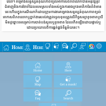
វេលា។ គម្រោងសន្ទស្សន៍គុណភាពខ្យល់អាកាសពិភពលោកបានអនុវត្តនូវ
ជំនាញនិងការថែទាំដែលសមស្របទាំងអស់ក្នុងការចងក្រងមាតិកានៃព័ត៌មាន
នេះហើយក្នុងករណីណាក៏ដោយក្រុមការងារគម្រោងសន្ទស្សន៍គុណភាពខ្យល់
អាកាសពិភពលោកឬភ្នាក់ងាររបស់វាត្រូវទទួលខុសត្រូវលើកិច្ចសន្យាខូចខាតឬបើ
មិនដូច្នោះទេសម្រាប់ការបាត់បង់របួសឬខូចខាត ដែលកើតឡើងដោយផ្ទាល់ឬ
ដោយប្រយោលពីការផ្គត់ផ្គង់ទិន្នន័យនេះ។
Home
Here
Home
Here
Map
Get a mask!
Faq
Search