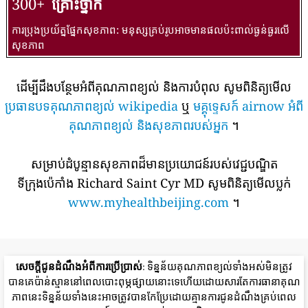
300+
គ្រោះថ្នាក់
ការប្រុងប្រយ័ត្នផ្នែកសុខភាព: មនុស្សគ្រប់រូបអាចមានផលប៉ះពាល់ធ្ងន់ធ្ងរលើ
សុខភាព
ដើម្បីដឹងបន្ថែមអំពីគុណភាពខ្យល់ និងការបំពុល សូមពិនិត្យមើល
ប្រធានបទគុណភាពខ្យល់ wikipedia
ឬ
មគ្គុទ្ទេសក៍ airnow អំពី
គុណភាពខ្យល់ និងសុខភាពរបស់អ្នក
។
សម្រាប់ដំបូន្មានសុខភាពដ៏មានប្រយោជន៍របស់វេជ្ជបណ្ឌិត
ទីក្រុងប៉េកាំង Richard Saint Cyr MD សូមពិនិត្យមើលប្លក់
www.myhealthbeijing.com
។
សេចក្តីជូនដំណឹងអំពីការប្រើប្រាស់
: ទិន្នន័យគុណភាពខ្យល់ទាំងអស់មិនត្រូវ
បានគេប៉ាន់ស្មាននៅពេលបោះពុម្ភផ្សាយនោះទេហើយដោយសារតែការធានាគុណ
ភាពនេះទិន្នន័យទាំងនេះអាចត្រូវបានកែប្រែដោយគ្មានការជូនដំណឹងគ្រប់ពេល