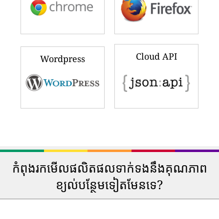
Cloud API
Wordpress
កំពុងរកមើលផលិតផលទាក់ទងនឹងគុណភាព
ខ្យល់បន្ថែមទៀតមែនទេ?