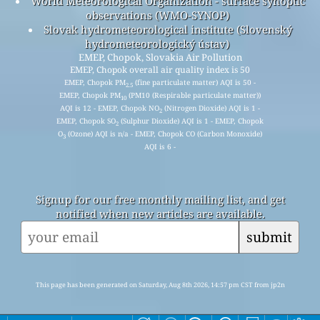
World Meteorological Organization - surface synoptic
observations (WMO-SYNOP)
Slovak hydrometeorological institute (Slovenský
hydrometeorologický ústav)
EMEP, Chopok, Slovakia Air Pollution
EMEP, Chopok overall air quality index is 50
EMEP, Chopok PM
(fine particulate matter) AQI is 50 -
2.5
EMEP, Chopok PM
(PM10 (Respirable particulate matter))
10
AQI is 12 - EMEP, Chopok NO
(Nitrogen Dioxide) AQI is 1 -
2
EMEP, Chopok SO
(Sulphur Dioxide) AQI is 1 - EMEP, Chopok
2
O
(Ozone) AQI is n/a - EMEP, Chopok CO (Carbon Monoxide)
3
AQI is 6 -
Signup for our free monthly mailing list, and get
notified when new articles are available.
submit
This page has been generated on Saturday, Aug 8th 2026, 14:57 pm CST from jp2n