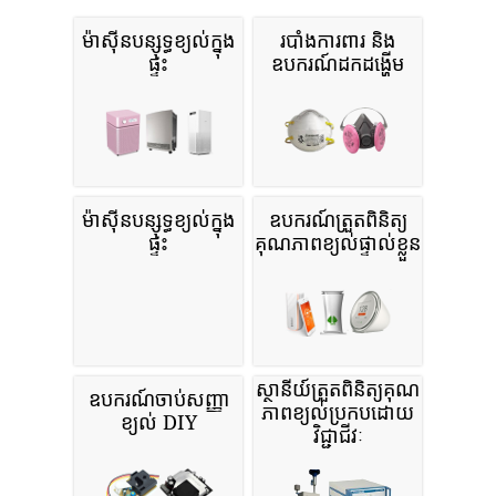
ម៉ាស៊ីនបន្សុទ្ធខ្យល់ក្នុង
របាំងការពារ និង
ផ្ទះ
ឧបករណ៍ដកដង្ហើម
ម៉ាស៊ីនបន្សុទ្ធខ្យល់ក្នុង
ឧបករណ៍ត្រួតពិនិត្យ
ផ្ទះ
គុណភាពខ្យល់ផ្ទាល់ខ្លួន
ស្ថានីយ៍ត្រួតពិនិត្យគុណ
ឧបករណ៍ចាប់សញ្ញា
ភាពខ្យល់ប្រកបដោយ
ខ្យល់ DIY
វិជ្ជាជីវៈ