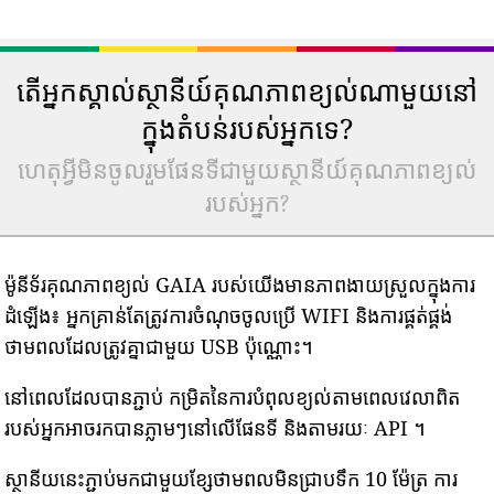
តើអ្នកស្គាល់ស្ថានីយ៍គុណភាពខ្យល់ណាមួយនៅ
ក្នុងតំបន់របស់អ្នកទេ?
ហេតុអ្វីមិនចូលរួមផែនទីជាមួយស្ថានីយ៍គុណភាពខ្យល់
របស់អ្នក?
ម៉ូនីទ័រគុណភាពខ្យល់ GAIA របស់យើងមានភាពងាយស្រួលក្នុងការ
ដំឡើង៖ អ្នកគ្រាន់តែត្រូវការចំណុចចូលប្រើ WIFI និងការផ្គត់ផ្គង់
ថាមពលដែលត្រូវគ្នាជាមួយ USB ប៉ុណ្ណោះ។
នៅពេលដែលបានភ្ជាប់ កម្រិតនៃការបំពុលខ្យល់តាមពេលវេលាពិត
របស់អ្នកអាចរកបានភ្លាមៗនៅលើផែនទី និងតាមរយៈ API ។
ស្ថានីយនេះភ្ជាប់មកជាមួយខ្សែថាមពលមិនជ្រាបទឹក 10 ម៉ែត្រ ការ