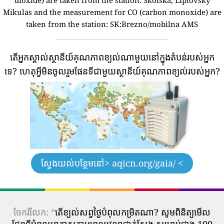
Mikulas and the measurement for CO (carbon monoxide) are
taken from the station: SK:Brezno/mobilna AMS
តើអ្នកស្គាល់ស្ថានីយ៍គុណភាពខ្យល់ណាមួយនៅក្នុងតំបន់របស់អ្នក
ទេ?
ហេតុអ្វីមិនចូលរួមផែនទីជាមួយស្ថានីយ៍គុណភាពខ្យល់របស់អ្នក?
ស្វែងយល់បន្ថែមនៅ
> aqicn.org/gaia/ <
ចែករំលែក: “
តើ​ខ្យល់​សព្វថ្ងៃ​បំពុល​កម្រិត​ណា? សូមពិនិត្យមើល
ផែនទីបំពុលអាកាសតាមពេលវេលាជាក់ស្តែង សម្រាប់ជាង 100