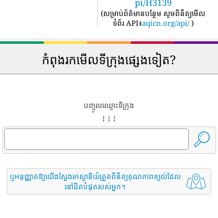
pi/H3139
(
សម្រាប់ព័ត៌មានបន្ថែម សូមពិនិត្យមើល
ទំព័រ API៖
aqicn.org/api/
)
កំពុងរកមើលទីក្រុងផ្សេងទៀត?
បញ្ចូលឈ្មោះទីក្រុង
↓ ↓ ↓
ឬអនុញ្ញាតឱ្យយើងស្វែងរកស្ថានីយ៍ត្រួតពិនិត្យគុណភាពខ្យល់ដែល
នៅជិតបំផុតរបស់អ្នក។