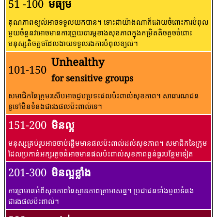
51 -100
មធ្យម
គុណភាពខ្យល់អាចទទួលយកបាន។ ទោះជាយ៉ាងណាក៏ដោយចំពោះការបំពុល
មួយចំនួនវាអាចមានការព្រួយបារម្ភខាងសុខភាពក្នុងកម្រិតតិចតួចចំពោះ
មនុស្សតិចតួចដែលងាយទទួលរងការបំពុលខ្យល់។
Unhealthy
101-150
for sensitive groups
សមាជិកនៃក្រុមរសើបអាចជួបប្រទះផលប៉ះពាល់សុខភាព។ សាធារណជន​
ទូទៅ​មិន​ទំនង​ជា​រង​ផល​ប៉ះពាល់​ទេ។
151-200
មិនល្អ
មនុស្សគ្រប់រូបអាចចាប់ផ្តើមមានផលប៉ះពាល់ដល់សុខភាព។ សមាជិកនៃក្រុម
ដែលប្រកាន់អក្សរតូចធំអាចមានផលប៉ះពាល់សុខភាពធ្ងន់ធ្ងរបន្ថែមទៀត
201-300
មិនល្អខ្លាំង
ការព្រមានអំពីសុខភាពនៃស្ថានភាពគ្រាអាសន្ន។ ប្រជាជនទាំងមូលទំនង
ជារងផលប៉ះពាល់។