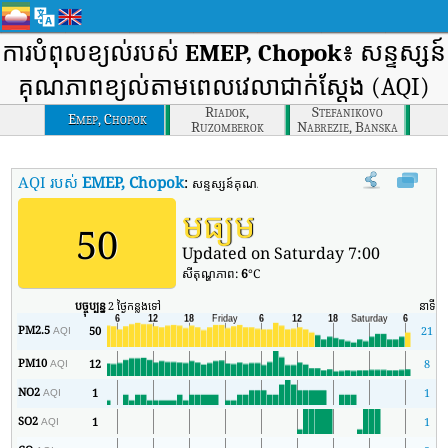
ការបំពុលខ្យល់របស់
EMEP, Chopok
៖ សន្ទស្សន៍
គុណភាពខ្យល់តាមពេលវេលាជាក់ស្តែង (AQI)
Riadok,
Stefanikovo
Emep, Chopok
Ruzomberok
Nabrezie, Banska
Bystrica
AQI របស់
EMEP, Chopok
:
សន្ទស្សន៍គុណភាពខ្យល់តាមពេលវេលាពិតរបស់ EMEP, 
មធ្យម
50
Updated on Saturday 7:00
សីតុណ្ហភាព:
6
°C
បច្ចុប្បន្ន
2 ថ្ងៃកន្លងទៅ
នាទី
អត
PM2.5
50
21
AQI
PM10
12
8
AQI
NO2
1
1
AQI
SO2
1
1
AQI