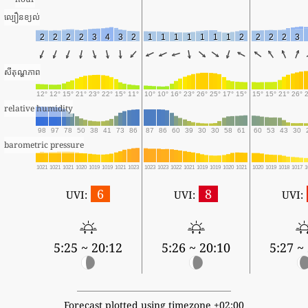
ល្បឿនខ្យល់
2
2
2
2
3
4
3
2
1
1
1
1
1
1
1
2
2
2
2
3
សីតុណ្ហភាព
12°
12°
15°
21°
23°
22°
15°
11°
10°
10°
16°
23°
26°
25°
17°
15°
15°
15°
21°
26°
relative humidity
98
97
78
50
38
41
73
86
87
86
60
39
30
30
58
61
60
53
43
30
barometric pressure
1021
1021
1021
1020
1019
1019
1021
1023
1023
1023
1022
1021
1019
1019
1020
1021
1020
1019
1018
1017
1
6
8
UVI:
UVI:
UVI:
5:25 ~ 20:12
5:26 ~ 20:10
5:27 ~
Forecast plotted using timezone +02:00