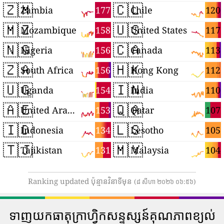
🇿🇲
🇨🇱
177
120
Zambia
Chile
🇲🇿
🇺🇸
158
117
Mozambique
United States
🇳🇬
🇨🇦
156
113
Nigeria
Canada
🇿🇦
🇭🇰
156
112
South Africa
Hong Kong
🇺🇬
🇮🇳
154
110
Uganda
India
🇦🇪
🇶🇦
153
107
United Arab Emirates
Qatar
🇮🇩
🇱🇸
134
105
Indonesia
Lesotho
🇹🇯
🇲🇾
131
104
Tajikistan
Malaysia
Ranking updated ប៉ុន្មានវិនាទីមុន
(៨ សីហា ២០២៦ ០៦:៥៦)
ទាញយកធាតុក្រាហ្វិកសន្ទស្សន៍គុណភាពខ្យល់