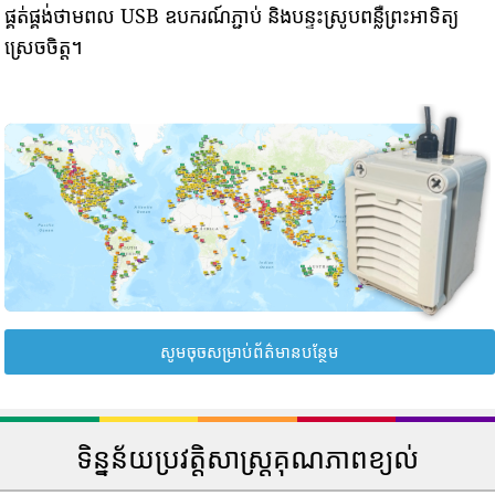
ផ្គត់ផ្គង់ថាមពល USB ឧបករណ៍ភ្ជាប់ និងបន្ទះស្រូបពន្លឺព្រះអាទិត្យ
ស្រេចចិត្ត។
សូមចុចសម្រាប់ព័ត៌មានបន្ថែម
ទិន្នន័យប្រវត្តិសាស្រ្តគុណភាពខ្យល់