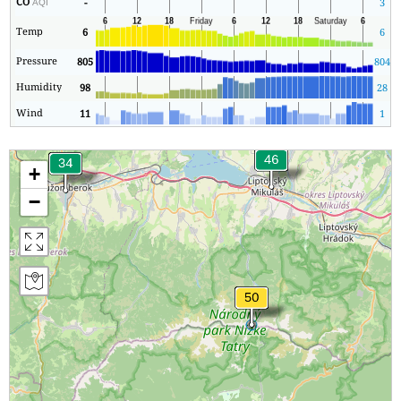
CO
-
3
AQI
Temp
6
6
Pressure
805
804
Humidity
98
28
Wind
11
1
+
−