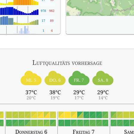
978
982
17
89
1
4
Luftqualitäts vorhersage
MI. 5
DO. 6
FR. 7
SA. 8
37°C
38°C
29°C
29°C
20°C
19°C
17°C
14°C
Donnerstag 6
Freitag 7
Sam