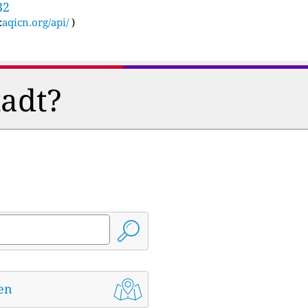
32
:
aqicn.org/api/
)
tadt?
den