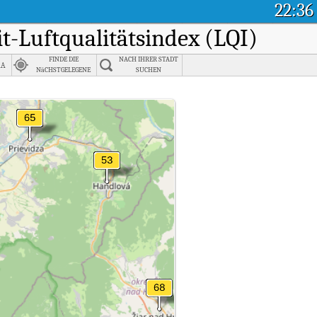
22:36
it-Luftqualitätsindex (LQI)
FINDE DIE
NACH IHRER STADT
ra
NäCHSTGELEGENE
SUCHEN
STADT