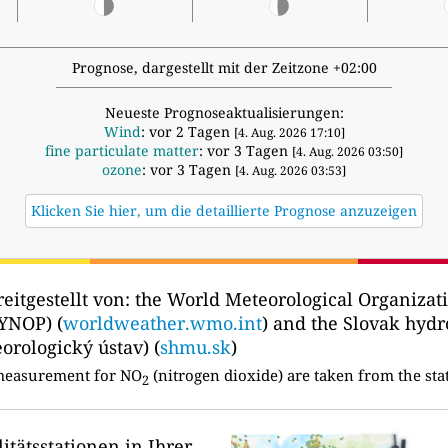
Prognose, dargestellt mit der Zeitzone +02:00
Neueste Prognoseaktualisierungen:
Wind
: vor 2 Tagen
[4. Aug. 2026 17:10]
fine particulate matter
: vor 3 Tagen
[4. Aug. 2026 03:50]
ozone
: vor 3 Tagen
[4. Aug. 2026 03:53]
Klicken Sie hier, um die detaillierte Prognose anzuzeigen
eitgestellt von:
the World Meteorological Organizati
YNOP) (
worldweather.wmo.int
) and the Slovak hydr
rologický ústav) (
shmu.sk
)
 measurement for NO
(nitrogen dioxide) are taken from the sta
2
itätsstationen in Ihrer