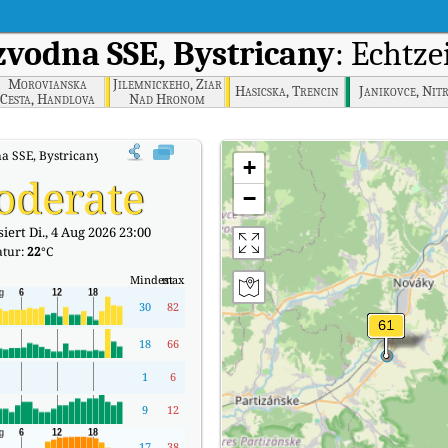
vodna SSE, Bystricany
: Echtze
Morovianska
Jilemnickeho, Ziar
Hasicska, Trencin
Janikovce, Nit
Cesta, Handlova
Nad Hronom
 SSE, Bystricany Echtzeit-Luftqualitätsindex (AQI).
+
oderate
−
iert Di., 4 Aug 2026 23:00
tur:
22
°C
Mindest
max
30
82
18
66
1
6
9
12
17
38