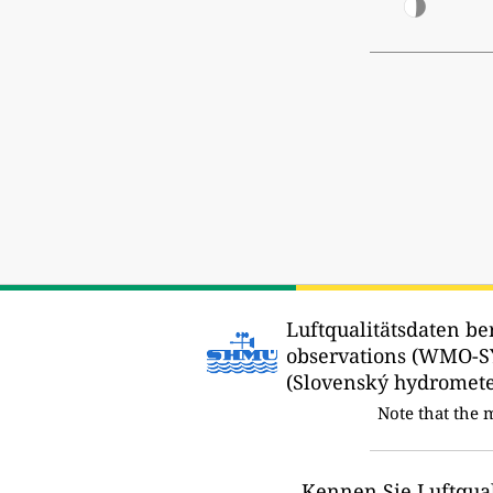
Luftqualitätsdaten ber
observations (WMO-S
(Slovenský hydrometeo
Note that the
Kennen Sie Luftqual