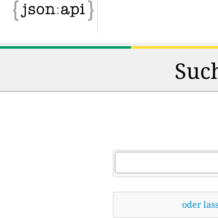
Such
oder las