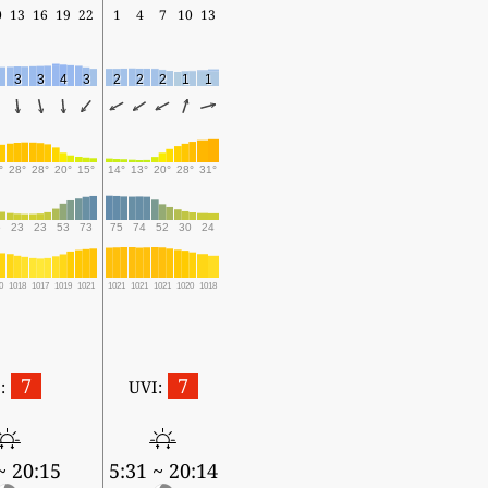
0
13
16
19
22
1
4
7
10
13
3
3
4
3
2
2
2
1
1
°
28°
28°
20°
15°
14°
13°
20°
28°
31°
5
23
23
53
73
75
74
52
30
24
0
1018
1017
1019
1021
1021
1021
1021
1020
1018
7
7
:
UVI:
~ 20:15
5:31 ~ 20:14