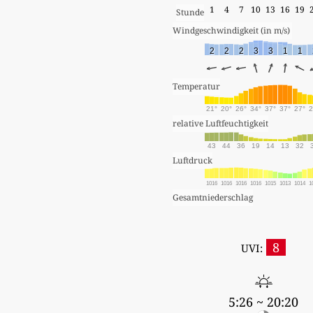
1
4
7
10
13
16
19
Stunde
Windgeschwindigkeit (in m/s) 
2
2
2
3
3
1
1
Temperatur
21°
20°
26°
34°
37°
37°
27°
2
relative Luftfeuchtigkeit
43
44
36
19
14
13
32
Luftdruck
1016
1016
1016
1016
1015
1013
1014
1
Gesamtniederschlag
8
UVI:
5:26 ~ 20:20