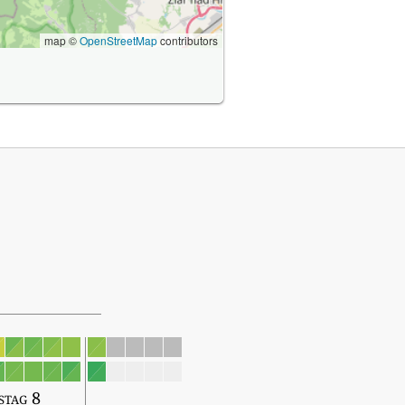
map ©
OpenStreetMap
contributors
stag 8