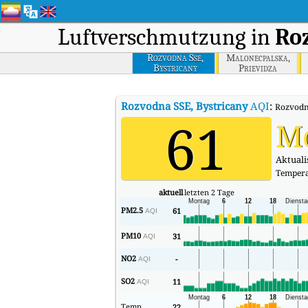
Luftverschmutzung in
Roz
Rozvodna Sse,
Malonecpalska,
Bystricany
Prievidza
Rozvodna SSE, Bystricany
AQI
:
Rozvodna
61
M
Aktualis
Tempera
aktuell
letzten 2 Tage
PM2.5
61
AQI
PM10
31
AQI
NO2
-
AQI
SO2
11
AQI
Temp.
22