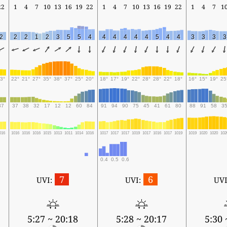
22
1
4
7
10
13
16
19
22
1
4
7
10
13
16
19
22
1
4
7
1
2
2
2
1
2
3
5
5
4
4
4
4
4
4
5
4
4
3
3
3
3
3°
22°
21°
27°
35°
38°
37°
25°
20°
18°
17°
19°
22°
28°
28°
22°
18°
16°
15°
19°
25
37
37
38
32
17
12
12
60
84
91
94
90
75
45
41
61
80
88
91
58
3
016
1016
1016
1016
1015
1013
1011
1014
1016
1017
1017
1017
1019
1017
1016
1017
1019
1019
1020
1020
102
0.4
0.5
0.6
7
6
UVI:
UVI:
UVI
5:27 ~ 20:18
5:28 ~ 20:17
5:30 