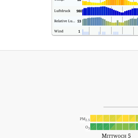
Luftdruck
980
Relative Luftfeuchtigkeit
53
Wind
1
PM
2.5
O
3
Mittwoch 5