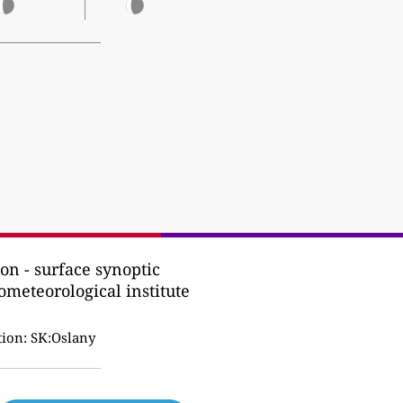
on - surface synoptic
ometeorological institute
tion:
SK:Oslany