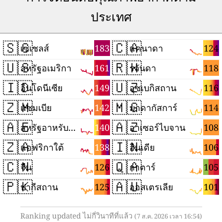
ประเทศ
🇸🇨
🇨🇦
183
124
เซเชลส์
แคนาดา
🇺🇸
🇷🇼
161
118
สหรัฐอเมริกา
รวันดา
🇮🇩
🇺🇿
149
116
อินโดนีเซีย
อุซเบกิสถาน
🇿🇲
🇲🇬
142
114
แซมเบีย
มาดากัสการ์
🇦🇪
🇦🇿
140
108
สหรัฐอาหรับเอมิเรตส์
อาเซอร์ไบจาน
🇿🇦
🇮🇳
138
106
แอฟริกาใต้
อินเดีย
🇨🇳
🇶🇦
126
105
จีน
กาตาร์
🇵🇰
🇦🇺
125
101
ปากีสถาน
ออสเตรเลีย
Ranking updated ไม่กี่วินาทีที่แล้ว
(7 ส.ค. 2026 เวลา 16:54)