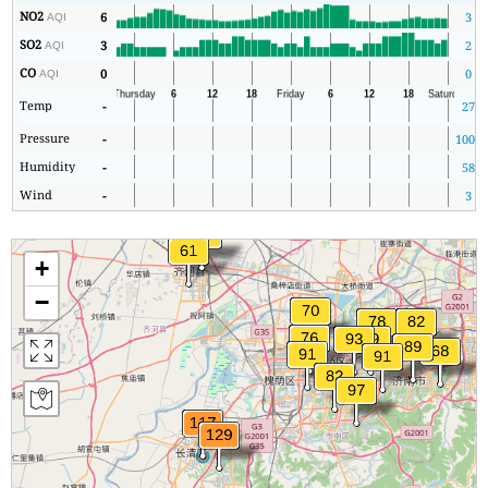
NO2
6
3
AQI
SO2
3
2
AQI
CO
0
0
AQI
Temp
-
27
Pressure
-
1008
Humidity
-
58
Wind
-
3
+
−