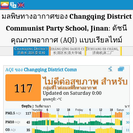
มลพิษทางอากาศของ
Changqing District
Communist Party School, Jinan
: ดัชนี
คุณภาพอากาศ (AQI) แบบเรียลไทม์
Changqing District
zhǎng qīng daxue cheng, Zhangqing District
Jīchuang er chǎng, Jinan
Communist Party
济南长清区委党校
长清区长清大学城
济南机床二厂
School, Jinan
AQI ของ
Changqing District Communist Party School, Jinan
:
ไม่ดีต่อสุขภาพ สำหรับ
117
กลุ่มที่ไวต่อมลพิษทางอากาศ
Updated on Saturday 0:00
อุณหภูมิ:
-
°C
ปัจจุบัน
2 วันที่ผ่านมา
นาที
PM2.5
117
30
AQI
PM10
45
30
AQI
O3
35
11
AQI