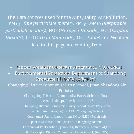
The Data sources used for the Air Quality, Air Pollution,
PM
(
fine particulate matter
), PM
(
PM10 (Respirable
2.5
10
particulate matter)
), NO
(
Nitrogen Dioxide
), SO
(
Sulphur
2
2
Dioxide
), CO (
Carbon Monoxide
), O
(
Ozone
) and Weather
3
data in this page are coming from:
Citizen Weather Observer Program (CWOP/APRS)
Environmental Protection Department of Shandong
Province (山东省环境保护厅)
Changqing District Communist Party School, Jinan, Shandong Air
Pollution
Changqing District Communist Party School, Jinan
overall air quality index is 117
Changqing District Communist Party School, Jinan PM
(fine
2.5
particulate matter) AQI is 117 - Changqing District
Communist Party School, Jinan PM
(PM10 (Respirable
10
particulate matter)) AQI is 45 - Changqing District
Communist Party School, Jinan NO
(Nitrogen Dioxide) AQI is
2
6 - Changqing District Communist Party School, Jinan SO
2