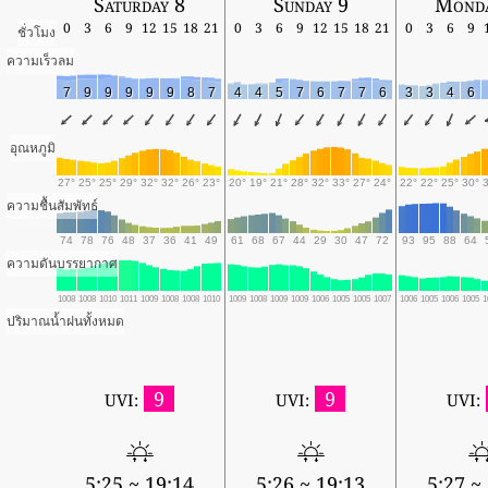
Saturday 8
Sunday 9
Monda
0
3
6
9
12
15
18
21
0
3
6
9
12
15
18
21
0
3
6
9
ชั่วโมง
ความเร็วลม
7
9
9
9
9
9
8
7
4
4
5
7
6
7
7
6
3
3
4
6
อุณหภูมิ
27°
25°
25°
29°
32°
32°
26°
23°
20°
19°
21°
28°
32°
33°
27°
24°
22°
22°
25°
30°
ความชื้นสัมพัทธ์
74
78
76
48
37
36
41
49
61
68
67
44
29
30
47
72
93
95
88
64
ความดันบรรยากาศ
1008
1008
1010
1011
1009
1008
1008
1010
1009
1008
1009
1009
1006
1005
1005
1007
1006
1005
1006
1005
1
ปริมาณน้ำฝนทั้งหมด
9
9
UVI:
UVI:
UVI:
5:25 ~ 19:14
5:26 ~ 19:13
5:27 ~