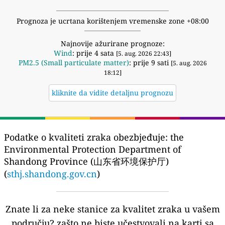
Prognoza je ucrtana korištenjem vremenske zone +08:00
Najnovije ažurirane prognoze:
Wind
: prije 4 sata
[5. aug. 2026 22:43]
PM2.5 (Small particulate matter)
: prije 9 sati
[5. aug. 2026
18:12]
kliknite da vidite detaljnu prognozu
Podatke o kvaliteti zraka obezbjeđuje:
the
Environmental Protection Department of
Shandong Province (山东省环境保护厅)
(
sthj.shandong.gov.cn
)
Znate li za neke stanice za kvalitet zraka u vašem
području?
zašto ne biste učestvovali na karti sa