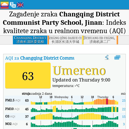
Zagađenje zraka
Changqing District
Communist Party School, Jinan
: Indeks
kvalitete zraka u realnom vremenu (AQI)
Changqing District
zhǎng qīng daxue cheng, Zhangqing District
Jīchuang er chǎng, Jinan
Communist Party
济南长清区委党校
长清区长清大学城
济南机床二厂
School, Jinan
AQI za
Changqing District Communist Party School, Jinan
:
I
Umereno
63
Updated on Thursday 9:00
temperatura:
-
°C
struja
zadnja 2 dana
min
PM2.5
63
25
AQI
PM10
45
22
AQI
O3
37
15
AQI
NO2
6
3
AQI