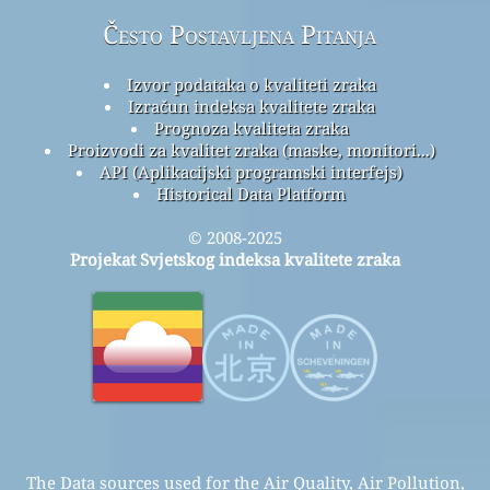
Često Postavljena Pitanja
Izvor podataka o kvaliteti zraka
Izračun indeksa kvalitete zraka
Prognoza kvaliteta zraka
Proizvodi za kvalitet zraka (maske, monitori...)
API (Aplikacijski programski interfejs)
Historical Data Platform
© 2008-2025
Projekat Svjetskog indeksa kvalitete zraka
The Data sources used for the Air Quality, Air Pollution,