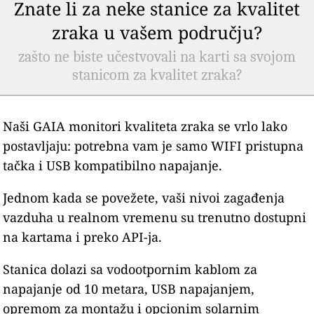
Znate li za neke stanice za kvalitet
zraka u vašem području?
zašto ne biste učestvovali na karti sa svojom
stanicom za kvalitet zraka?
Naši GAIA monitori kvaliteta zraka se vrlo lako
postavljaju: potrebna vam je samo WIFI pristupna
tačka i USB kompatibilno napajanje.
Jednom kada se povežete, vaši nivoi zagađenja
vazduha u realnom vremenu su trenutno dostupni
na kartama i preko API-ja.
Stanica dolazi sa vodootpornim kablom za
napajanje od 10 metara, USB napajanjem,
opremom za montažu i opcionim solarnim