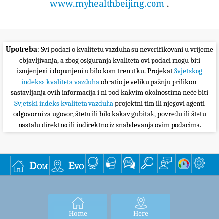
www.myhealthbeijing.com
.
Upotreba
: Svi podaci o kvalitetu vazduha su neverifikovani u vrijeme
objavljivanja, a zbog osiguranja kvaliteta ovi podaci mogu biti
izmjenjeni i dopunjeni u bilo kom trenutku. Projekat
Svjetskog
indeksa kvaliteta vazduha
obratio je veliku pažnju prilikom
sastavljanja ovih informacija i ni pod kakvim okolnostima neće biti
Svjetski indeks kvaliteta vazduha
projektni tim ili njegovi agenti
odgovorni za ugovor, štetu ili bilo kakav gubitak, povredu ili štetu
nastalu direktno ili indirektno iz snabdevanja ovim podacima.
Dom
Evo
Home
Here