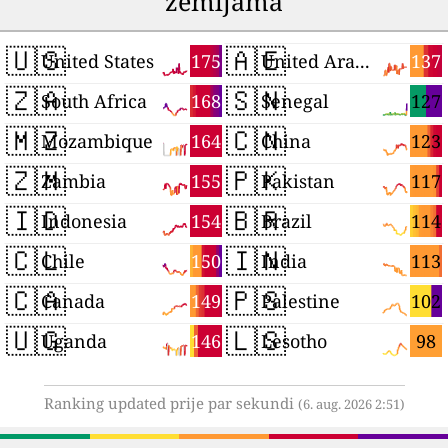
zemljama
🇺🇸
🇦🇪
175
137
United States
United Arab Emirates
🇿🇦
🇸🇳
168
127
South Africa
Senegal
🇲🇿
🇨🇳
164
123
Mozambique
China
🇿🇲
🇵🇰
155
117
Zambia
Pakistan
🇮🇩
🇧🇷
154
114
Indonesia
Brazil
🇨🇱
🇮🇳
150
113
Chile
India
🇨🇦
🇵🇸
149
102
Canada
Palestine
🇺🇬
🇱🇸
146
98
Uganda
Lesotho
Ranking updated prije par sekundi
(6. aug. 2026 2:51)