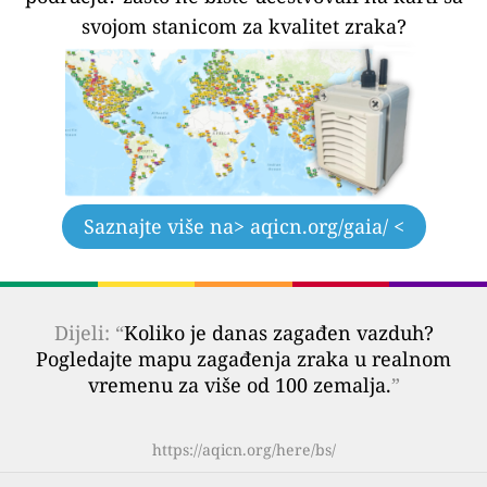
svojom stanicom za kvalitet zraka?
Saznajte više na
> aqicn.org/gaia/ <
Dijeli: “
Koliko je danas zagađen vazduh?
Pogledajte mapu zagađenja zraka u realnom
vremenu za više od 100 zemalja.
”
https://aqicn.org/here/bs/