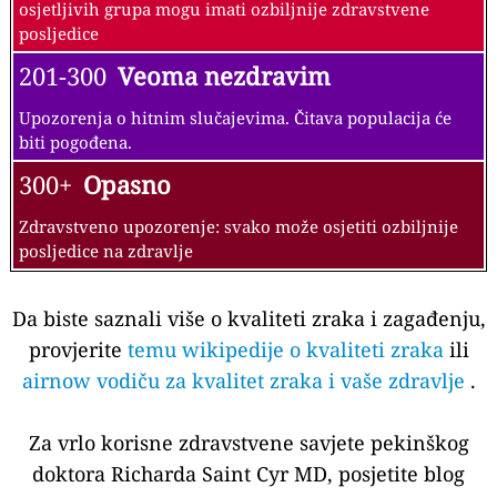
osjetljivih grupa mogu imati ozbiljnije zdravstvene
posljedice
201-300
Veoma nezdravim
Upozorenja o hitnim slučajevima. Čitava populacija će
biti pogođena.
300+
Opasno
Zdravstveno upozorenje: svako može osjetiti ozbiljnije
posljedice na zdravlje
Da biste saznali više o kvaliteti zraka i zagađenju,
provjerite
temu wikipedije o kvaliteti zraka
ili
airnow vodiču za kvalitet zraka i vaše zdravlje
.
Za vrlo korisne zdravstvene savjete pekinškog
doktora Richarda Saint Cyr MD, posjetite blog