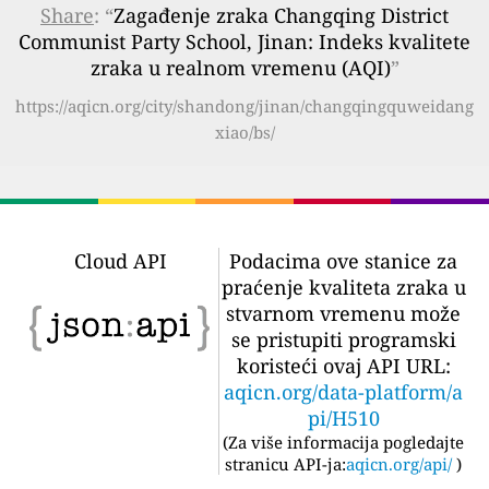
Share
: “
Zagađenje zraka Changqing District
Communist Party School, Jinan: Indeks kvalitete
zraka u realnom vremenu (AQI)
”
https://aqicn.org/city/shandong/jinan/changqingquweidang
xiao/bs/
Cloud API
Podacima ove stanice za
praćenje kvaliteta zraka u
stvarnom vremenu može
se pristupiti programski
koristeći ovaj API URL:
aqicn.org/data-platform/a
pi/H510
(
Za više informacija pogledajte
stranicu API-ja:
aqicn.org/api/
)