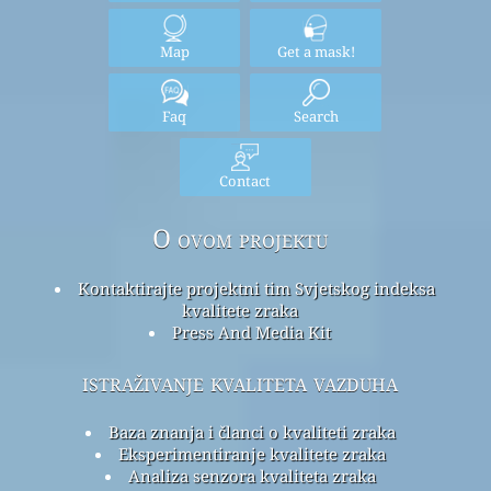
Map
Get a mask!
Faq
Search
Contact
O ovom projektu
Kontaktirajte projektni tim Svjetskog indeksa
kvalitete zraka
Press And Media Kit
istraživanje kvaliteta vazduha
Baza znanja i članci o kvaliteti zraka
Eksperimentiranje kvalitete zraka
Analiza senzora kvaliteta zraka