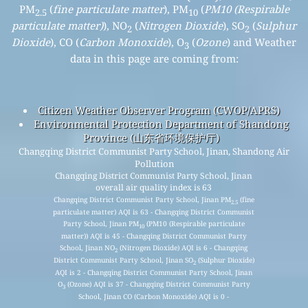
PM
(
fine particulate matter
), PM
(
PM10 (Respirable
2.5
10
particulate matter)
), NO
(
Nitrogen Dioxide
), SO
(
Sulphur
2
2
Dioxide
), CO (
Carbon Monoxide
), O
(
Ozone
) and Weather
3
data in this page are coming from:
Citizen Weather Observer Program (CWOP/APRS)
Environmental Protection Department of Shandong
Province (山东省环境保护厅)
Changqing District Communist Party School, Jinan, Shandong Air
Pollution
Changqing District Communist Party School, Jinan
overall air quality index is 63
Changqing District Communist Party School, Jinan PM
(fine
2.5
particulate matter) AQI is 63 - Changqing District Communist
Party School, Jinan PM
(PM10 (Respirable particulate
10
matter)) AQI is 45 - Changqing District Communist Party
School, Jinan NO
(Nitrogen Dioxide) AQI is 6 - Changqing
2
District Communist Party School, Jinan SO
(Sulphur Dioxide)
2
AQI is 2 - Changqing District Communist Party School, Jinan
O
(Ozone) AQI is 37 - Changqing District Communist Party
3
School, Jinan CO (Carbon Monoxide) AQI is 0 -