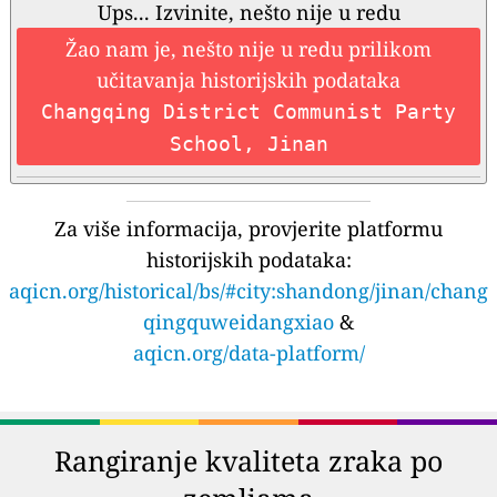
Ups... Izvinite, nešto nije u redu
Žao nam je, nešto nije u redu prilikom
učitavanja historijskih podataka
Changqing District Communist Party
School, Jinan
Za više informacija, provjerite platformu
historijskih podataka:
aqicn.org/historical/bs/#city:shandong/jinan/chang
qingquweidangxiao
&
aqicn.org/data-platform/
Rangiranje kvaliteta zraka po