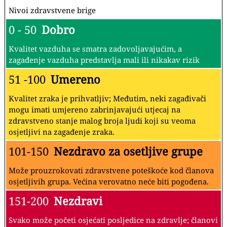
Nivoi zdravstvene brige
0 - 50
Dobro
Kvalitet vazduha se smatra zadovoljavajućim, a
zagađenje vazduha predstavlja mali ili nikakav rizik
51 -100
Umereno
Kvalitet zraka je prihvatljiv; Međutim, neki zagađivači
mogu imati umjereno zabrinjavajući utjecaj na
zdravstveno stanje malog broja ljudi koji su veoma
osjetljivi na zagađenje zraka.
101-150
Nezdravo za osetljive grupe
Može prouzrokovati zdravstvene poteškoće kod članova
osjetljivih grupa. Većina verovatno neće biti pogođena.
151-200
Nezdravi
Svako može početi osjećati posljedice na zdravlje; članovi