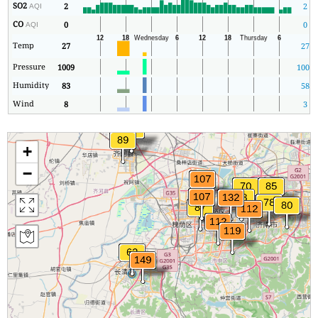
SO2
2
2
AQI
CO
0
0
AQI
Temp
27
27
Pressure
1009
1008
Humidity
83
58
Wind
8
3
+
−