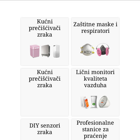
Kućni
Zaštitne maske i
prečišćivači
respiratori
zraka
Kućni
Lični monitori
prečišćivači
kvaliteta
zraka
vazduha
Profesionalne
DIY senzori
stanice za
zraka
praćenje