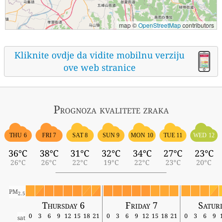
map ©
OpenStreetMap
contributors
Kliknite ovdje da vidite mobilnu verziju
ove web stranice
Prognoza kvalitete zraka
THU 6
FRI 7
SAT 8
SUN 9
MON 10
TUE 11
WED 12
36°C
38°C
31°C
32°C
34°C
27°C
23°C
26°C
26°C
22°C
19°C
22°C
23°C
20°C
PM
2.5
Thursday 6
Friday 7
Satur
0
3
6
9
12
15
18
21
0
3
6
9
12
15
18
21
0
3
6
9
sat