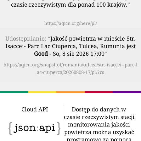
czasie rzeczywistym dla ponad 100 krajów.
”
https://aqicn.org/here/pl/
Udostępnianie
: “
Jakość powietrza w mieście Str.
Isaccei- Parc Lac Ciuperca, Tulcea, Rumunia jest
Good
- So, 8 sie 2026 17:00
”
https://aqicn.org/snapshot/romania/tulcea/str.-isaccei--parc-l
ac-ciuperca/20260808-17/pl/?cs
Cloud API
Dostęp do danych w
czasie rzeczywistym stacji
monitorowania jakości
powietrza można uzyskać
programowo za pomocą