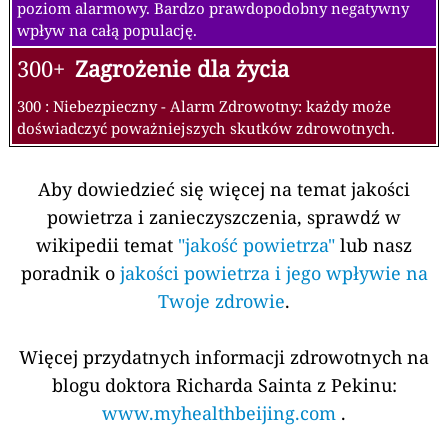
poziom alarmowy. Bardzo prawdopodobny negatywny
wpływ na całą populację.
300+
Zagrożenie dla życia
300 : Niebezpieczny - Alarm Zdrowotny: każdy może
doświadczyć poważniejszych skutków zdrowotnych.
Aby dowiedzieć się więcej na temat jakości
powietrza i zanieczyszczenia, sprawdź w
wikipedii temat
"jakość powietrza"
lub nasz
poradnik o
jakości powietrza i jego wpływie na
Twoje zdrowie
.
Więcej przydatnych informacji zdrowotnych na
blogu doktora Richarda Sainta z Pekinu:
www.myhealthbeijing.com
.