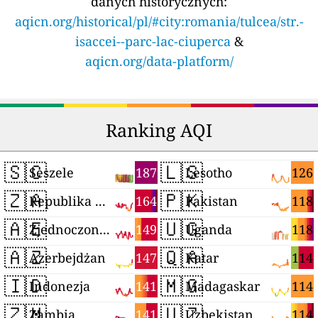
danych historycznych:
aqicn.org/historical/pl/#city:romania/tulcea/str.-
isaccei--parc-lac-ciuperca
&
aqicn.org/data-platform/
Ranking AQI
🇸🇨
🇱🇸
187
126
Seszele
Lesotho
🇿🇦
🇵🇰
164
118
Republika Południowej Afryki
Pakistan
🇦🇪
🇺🇬
149
118
Zjednoczone Emiraty Arabskie
Uganda
🇦🇿
🇶🇦
147
114
Azerbejdżan
Katar
🇮🇩
🇲🇬
141
114
Indonezja
Madagaskar
🇿🇲
🇺🇿
141
114
Zambia
Uzbekistan