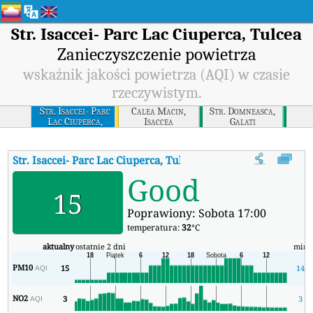
Str. Isaccei- Parc Lac Ciuperca, Tulcea
Zanieczyszczenie powietrza
wskaźnik jakości powietrza (AQI) w czasie
rzeczywistym.
Str. Isaccei- Parc
Calea Macin,
Str. Domneasca,
Lac Ciuperca,
Isaccea
Galati
Tulcea
Str. Isaccei- Parc Lac Ciuperca, Tulcea
AQI
:
Str. Isaccei- Parc La
Good
15
Poprawiony: Sobota 17:00
temperatura:
32
°C
aktualny
ostatnie 2 dni
min
PM10
15
14
AQI
NO2
3
3
AQI