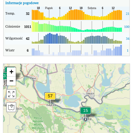
Informacje pogodowe
Temp.
32
21
Ciśnienie
1011
1009
Wilgotność
42
34
Wiatr
6
1
+
−