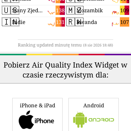
🇺🇸
🇲🇿
138
109
Stany Zjednoczone
Mozambik
🇮🇳
🇷🇼
131
107
Indie
Rwanda
Ranking updated minutę temu
(8 sie 2026 18:48)
Pobierz Air Quality Index Widget w
czasie rzeczywistym dla:
iPhone & iPad
Android