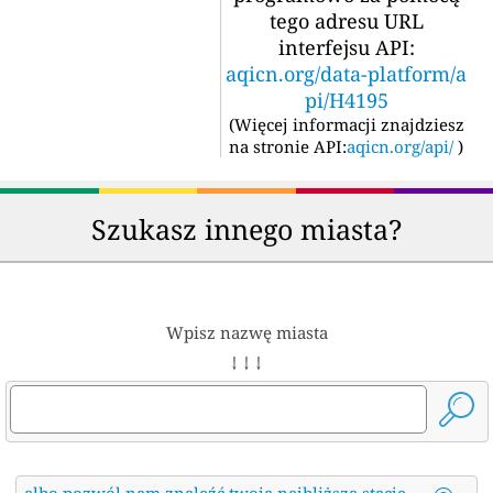
tego adresu URL
interfejsu API:
aqicn.org/data-platform/a
pi/H4195
(
Więcej informacji znajdziesz
na stronie API:
aqicn.org/api/
)
Szukasz innego miasta?
Wpisz nazwę miasta
↓ ↓ ↓
albo pozwól nam znaleźć twoją najbliższą stację