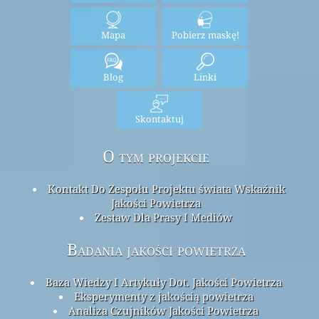
Mapa
Pobierz maskę!
Blog
Linki
Skontaktuj
O tym projekcie
Kontakt Do Zespołu Projektu świata Wskaźnik
Jakości Powietrza
Zestaw Dla Prasy I Mediów
Badania jakości powietrza
Baza Wiedzy I Artykuły Dot. Jakości Powietrza
Eksperymenty z jakością powietrza
Analiza Czujników Jakości Powietrza