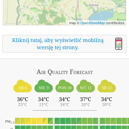
map ©
OpenStreetMap
contributors
Kliknij tutaj, aby wyświetlić mobilną
wersję tej strony.
Air Quality
Forecast
ŚR 12
SB 8
NIE 9
PON 10
WT 11
36°C
34°C
34°C
37°C
34°C
23°C
21°C
18°C
20°C
20°C
PM
2.5