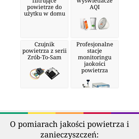
filtrujące
wyświetlacze
powietrze do
AQI
użytku w domu
Czujnik
Profesjonalne
powietrza z serii
stacje
Zrób-To-Sam
monitoringu
jaokości
powietrza
O pomiarach jakości powietrza i
zanieczyszczeń: