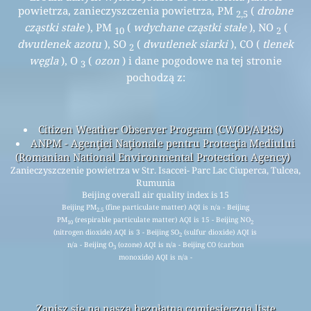
powietrza, zanieczyszczenia powietrza, PM
(
drobne
2,5
cząstki stałe
), PM
(
wdychane cząstki stałe
), NO
(
10
2
dwutlenek azotu
), SO
(
dwutlenek siarki
), CO (
tlenek
2
węgla
), O
(
ozon
) i dane pogodowe na tej stronie
3
pochodzą z:
Citizen Weather Observer Program (CWOP/APRS)
ANPM - Agenţiei Naţionale pentru Protecţia Mediului
(Romanian National Environmental Protection Agency)
Zanieczyszczenie powietrza w Str. Isaccei- Parc Lac Ciuperca, Tulcea,
Rumunia
Beijing overall air quality index is 15
Beijing PM
(fine particulate matter) AQI is n/a - Beijing
2.5
PM
(respirable particulate matter) AQI is 15 - Beijing NO
10
2
(nitrogen dioxide) AQI is 3 - Beijing SO
(sulfur dioxide) AQI is
2
n/a - Beijing O
(ozone) AQI is n/a - Beijing CO (carbon
3
monoxide) AQI is n/a -
Zapisz się na naszą bezpłatną comiesięczną listę