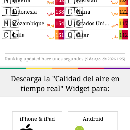
162
124
Nigeria
Pakistán
🇮🇩
🇨🇳
158
122
Indonesia
China
🇲🇿
🇺🇸
154
117
Mozambique
Estados Unidos
🇨🇱
🇶🇦
151
112
Chile
Catar
Ranking updated hace unos segundos
(9 de ago. de 2026 1:25)
Descarga la "Calidad del aire en
tiempo real" Widget para:
iPhone & iPad
Android