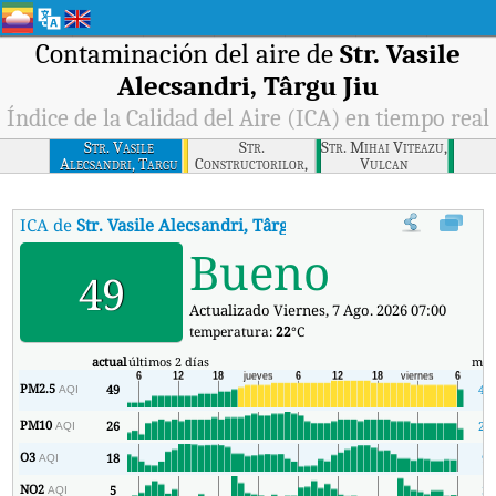
Contaminación del aire de
Str. Vasile
Alecsandri, Târgu Jiu
Índice de la Calidad del Aire (ICA) en tiempo real
Str. Vasile
Str.
Str. Mihai Viteazu,
Alecsandri, Targu
Constructorilor,
Vulcan
Jiu
Rovinari
ICA de
Str. Vasile Alecsandri, Târgu Jiu
:
Índice de la Calidad del Ai
Bueno
49
Actualizado Viernes, 7 Ago. 2026 07:00
temperatura:
22
°C
actual
últimos 2 días
mín
PM2.5
49
43
AQI
PM10
26
23
AQI
O3
18
9
AQI
NO2
5
3
AQI