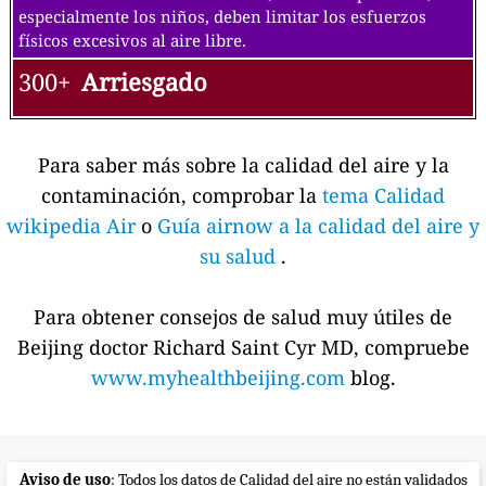
especialmente los niños, deben limitar los esfuerzos
físicos excesivos al aire libre.
300+
Arriesgado
Para saber más sobre la calidad del aire y la
contaminación, comprobar la
tema Calidad
wikipedia Air
o
Guía airnow a la calidad del aire y
su salud
.
Para obtener consejos de salud muy útiles de
Beijing doctor Richard Saint Cyr MD, compruebe
www.myhealthbeijing.com
blog.
Aviso de uso
: Todos los datos de Calidad del aire no están validados