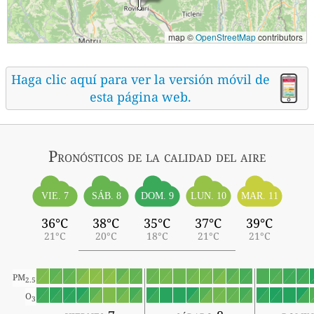
map ©
OpenStreetMap
contributors
Haga clic aquí para ver la versión móvil de
esta página web.
Pronósticos
de la calidad del aire
SÁB. 8
VIE. 7
DOM. 9
LUN. 10
MAR. 11
36°C
38°C
35°C
37°C
39°C
21°C
20°C
18°C
21°C
21°C
PM
2.5
O
3