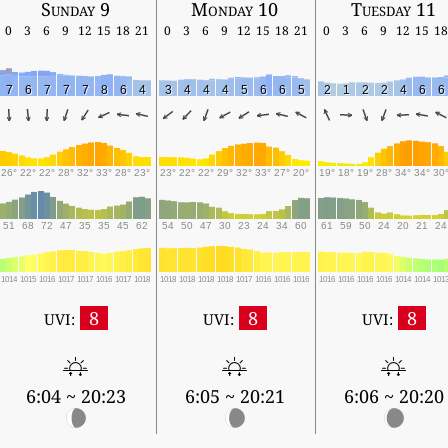
Sunday 9
Monday 10
Tuesday 11
0
3
6
9
12
15
18
21
0
3
6
9
12
15
18
21
0
3
6
9
12
15
18
7
6
7
7
7
8
6
4
3
4
4
4
5
6
6
5
2
1
2
2
4
6
6
26°
22°
22°
28°
32°
33°
28°
23°
23°
22°
22°
29°
32°
33°
27°
20°
19°
18°
19°
28°
34°
34°
30
51
68
72
47
35
35
45
62
54
50
47
30
23
24
34
60
61
59
50
24
20
21
24
1014
1015
1016
1017
1017
1016
1017
1018
1018
1018
1018
1018
1017
1016
1016
1016
1016
1016
1016
1016
1014
1014
101
8
8
8
UVI:
UVI:
UVI:
6:04 ~ 20:23
6:05 ~ 20:21
6:06 ~ 20:20