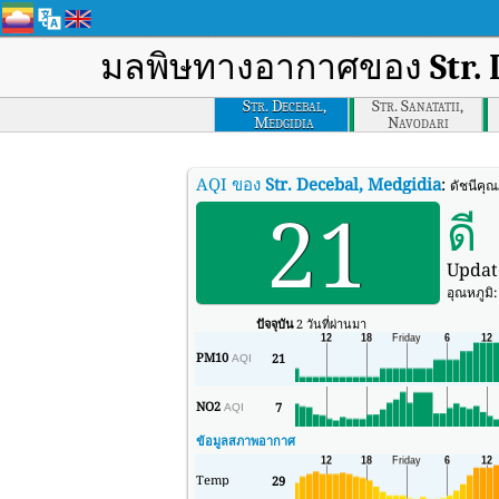
มลพิษทางอากาศของ
Str.
Str. Decebal,
Str. Sanatatii,
Medgidia
Navodari
AQI ของ
Str. Decebal, Medgidia
:
ดัชนีคุ
21
ดี
Updat
อุณหภูมิ
ปัจจุบัน
2 วันที่ผ่านมา
PM10
21
AQI
NO2
7
AQI
ข้อมูลสภาพอากาศ
Temp
29