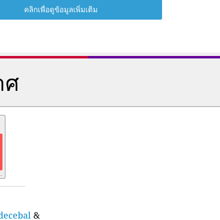
คลิกเพื่อดูข้อมูลเพิ่มเติม
าศ
-decebal
&