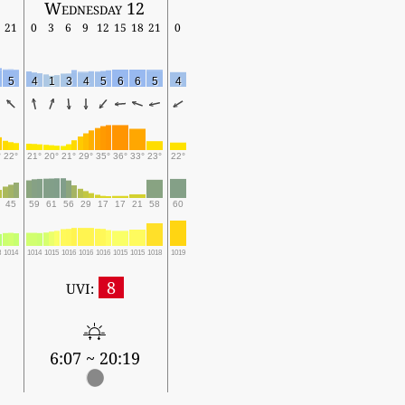
Wednesday 12
21
0
3
6
9
12
15
18
21
0
5
4
1
3
4
5
6
6
5
4
°
22°
21°
20°
21°
29°
35°
36°
33°
23°
22°
45
59
61
56
29
17
17
21
58
60
3
1014
1014
1015
1016
1016
1016
1015
1015
1018
1019
8
UVI:
6:07 ~ 20:19