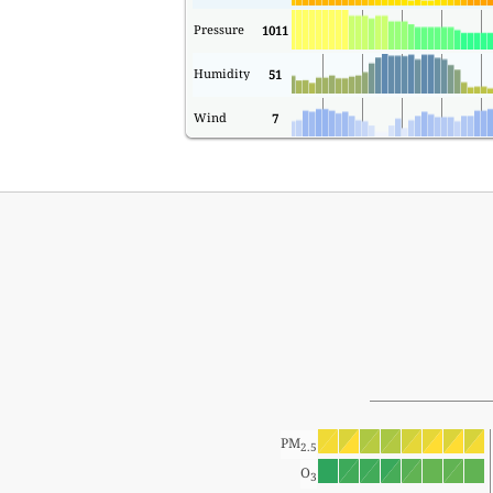
Pressure
1011
Humidity
51
Wind
7
PM
2.5
O
3