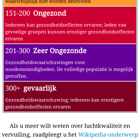
waarschijnlijk niet worden beïnvloed.
151-200
Ongezond
Iedereen kan gezondheidseffecten ervaren; leden van
gevoelige groepen kunnen ernstiger gezondheidseffecten
ervaren
201-300
Zeer Ongezonde
Gezondheidswaarschuwingen voor
noodomstandigheden. De volledige populatie is mogelijk
getroffen.
300+
gevaarlijk
Gezondheidswaarschuwing: iedereen kan ernstigere
gezondheidseffecten ervaren
Als u meer wilt weten over luchtkwaliteit en
vervuiling, raadpleegt u het
Wikipedia-onderwerp