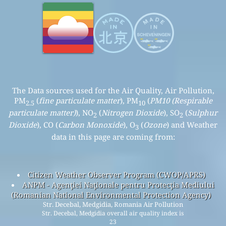
The Data sources used for the Air Quality, Air Pollution,
PM
(
fine particulate matter
), PM
(
PM10 (Respirable
2.5
10
particulate matter)
), NO
(
Nitrogen Dioxide
), SO
(
Sulphur
2
2
Dioxide
), CO (
Carbon Monoxide
), O
(
Ozone
) and Weather
3
data in this page are coming from:
Citizen Weather Observer Program (CWOP/APRS)
ANPM - Agenţiei Naţionale pentru Protecţia Mediului
(Romanian National Environmental Protection Agency)
Str. Decebal, Medgidia, Romania Air Pollution
Str. Decebal, Medgidia overall air quality index is
23