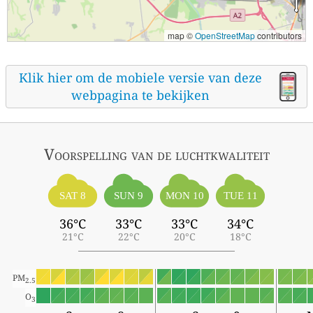
map ©
OpenStreetMap
contributors
Klik hier om de mobiele versie van deze
webpagina te bekijken
Voorspelling van de luchtkwaliteit
SAT 8
SUN 9
MON 10
TUE 11
36°C
33°C
33°C
34°C
21°C
22°C
20°C
18°C
PM
2.5
O
3