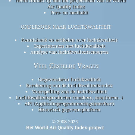
Neem contact op met het projectteam van de World
Air Quality Index
Pers- en mediakit
onderzoek naar luchtkwaliteit
Kennisbank en artikelen over luchtkwaliteit
Experimenten met luchtkwaliteit
Analyse van luchtkwaliteitsensoren
Veel Gestelde Vragen
Gegevensbron luchtkwaliteit
Berekening van de luchtkwaliteitsindex
Voorspelling van de luchtkwaliteit
Luchtkwaliteitsproducten (maskers, monitoren…)
API (Applicatieprogrammeringsinterface)
Historisch gegevensplatform
© 2008-2025
Het World Air Quality Index-project