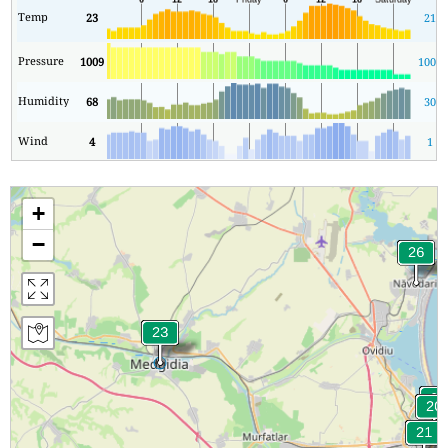
Temp
23
21
Pressure
1009
1009
Humidity
68
30
Wind
4
1
+
−