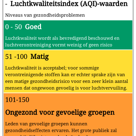
-
Luchtkwaliteitsindex (AQI)-waarden
Niveaus van gezondheidsproblemen
0 - 50
Goed
Luchtkwaliteit wordt als bevredigend beschouwd en
luchtverontreiniging vormt weinig of geen risico
51 -100
Matig
Luchtkwaliteit is acceptabel; voor sommige
verontreinigende stoffen kan er echter sprake zijn van
een matige gezondheidsrisico voor een zeer klein aantal
mensen dat ongewoon gevoelig is voor luchtvervuiling.
101-150
Ongezond voor gevoelige groepen
Leden van gevoelige groepen kunnen
gezondheidseffecten ervaren. Het grote publiek zal