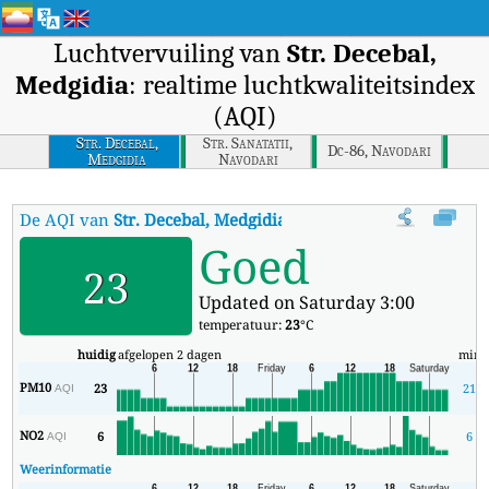
Luchtvervuiling van
Str. Decebal,
Medgidia
: realtime luchtkwaliteitsindex
(AQI)
Str. Decebal,
Str. Sanatatii,
Dc-86, Navodari
Medgidia
Navodari
De AQI van
Str. Decebal, Medgidia
:
De realtime luchtkwaliteitsinde
Goed
23
Updated on Saturday 3:00
temperatuur:
23
°C
huidig
afgelopen 2 dagen
min
PM10
23
21
AQI
NO2
6
6
AQI
Weerinformatie