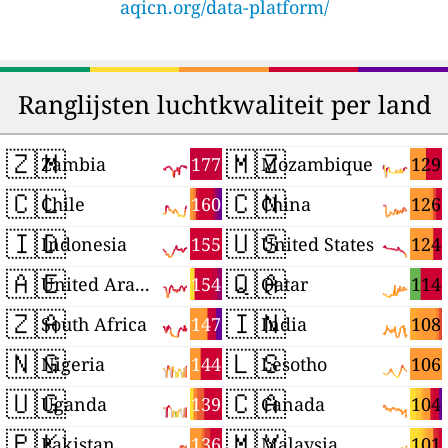
aqicn.org/data-platform/
Ranglijsten luchtkwaliteit per land
🇿🇲
🇲🇿
177
129
Zambia
Mozambique
🇨🇱
🇨🇳
160
126
Chile
China
🇮🇩
🇺🇸
155
124
Indonesia
United States
🇦🇪
🇶🇦
154
114
United Arab Emirates
Qatar
🇿🇦
🇮🇳
147
108
South Africa
India
🇳🇬
🇱🇸
144
106
Nigeria
Lesotho
🇺🇬
🇨🇦
139
104
Uganda
Canada
🇵🇰
🇲🇾
136
101
Pakistan
Malaysia