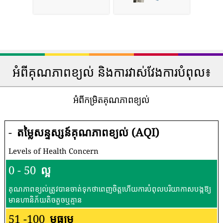
អំពីគុណភាពខ្យល់ និងការវាស់វែងការបំពុល៖
អំពីកម្រិតគុណភាពខ្យល់
-
តម្លៃសន្ទស្សន៍គុណភាពខ្យល់ (AQI)
Levels of Health Concern
0 - 50
ល្អ
គុណភាពខ្យល់ត្រូវបានចាត់ទុកថាពេញចិត្តហើយការបំពុលបរិយាកាសបង្កឱ្យ
មានហានិភ័យតិចតួចឬគ្មាន
51 -100
មធ្យម