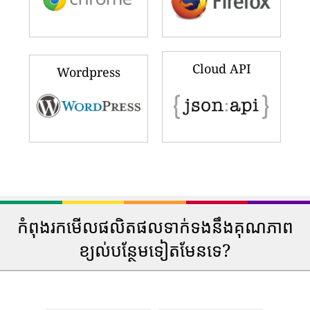
Cloud API
Wordpress
កំពុងរកមើលផលិតផលទាក់ទងនឹងគុណភាព
ខ្យល់បន្ថែមទៀតមែនទេ?