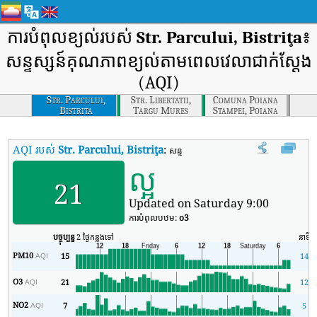
ការបំពុលខ្យល់របស់
Str. Parcului, Bistriţa
៖
សន្ទស្សន៍គុណភាពខ្យល់តាមពេលវេលាជាក់ស្តែង
(AQI)
Str. Parcului,
Str. Libertatii,
Comuna Poiana
Bistrita
Targu Mures
Stampei, Poiana
Stampei
AQI របស់
Str. Parcului, Bistriţa
:
សន្ទស្សន៍គុណភាពខ្យល់តាមពេលវេលាពិតរបស់ 
ល្អ
21
Updated on Saturday 9:00
ការបំពុលបឋម:
o3
បច្ចុប្បន្ន
2 ថ្ងៃកន្លងទៅ
នាទី
PM10
15
14
AQI
O3
21
12
AQI
NO2
7
5
AQI