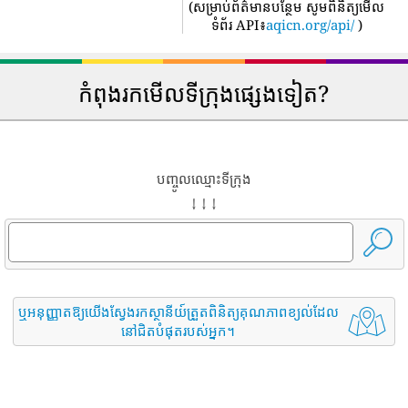
(
សម្រាប់ព័ត៌មានបន្ថែម សូមពិនិត្យមើល
ទំព័រ API៖
aqicn.org/api/
)
កំពុងរកមើលទីក្រុងផ្សេងទៀត?
បញ្ចូលឈ្មោះទីក្រុង
↓ ↓ ↓
ឬអនុញ្ញាតឱ្យយើងស្វែងរកស្ថានីយ៍ត្រួតពិនិត្យគុណភាពខ្យល់ដែល
នៅជិតបំផុតរបស់អ្នក។