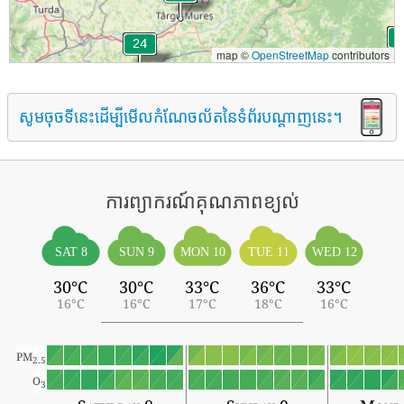
map ©
OpenStreetMap
contributors
សូមចុចទីនេះដើម្បីមើលកំណែចល័តនៃទំព័របណ្តាញនេះ។
ការព្យាករណ៍គុណភាពខ្យល់
SAT 8
SUN 9
MON 10
TUE 11
WED 12
30°C
30°C
33°C
36°C
33°C
16°C
16°C
17°C
18°C
16°C
PM
2.5
O
3