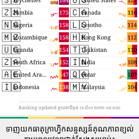
184
127
Seychelles
United States
🇿🇲
🇨🇦
175
116
Zambia
Canada
🇳🇬
🇱🇸
158
114
Nigeria
Lesotho
🇲🇿
🇭🇰
158
112
Mozambique
Hong Kong
🇺🇬
🇹🇯
154
110
Uganda
Tajikistan
🇿🇦
🇮🇳
152
108
South Africa
India
🇦🇪
🇶🇦
147
107
United Arab Emirates
Qatar
🇮🇩
🇲🇾
138
104
Indonesia
Malaysia
Ranking updated មួយនាទីមុន
(៨ សីហា ២០២៦ ០៧:៣៧)
ទាញយកធាតុក្រាហ្វិកសន្ទស្សន៍គុណភាពខ្យល់