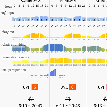
Saturday 8
Sunday 9
Monda
0
3
6
9
12
15
18
21
0
3
6
9
12
15
18
21
0
3
6
9
hour
ល្បឿនខ្យល់
3
3
3
2
4
6
6
5
3
3
3
2
2
5
5
3
3
3
2
2
សីតុណ្ហភាព
17°
16°
17°
25°
30°
28°
27°
18°
16°
16°
16°
23°
29°
27°
27°
20°
20°
18°
18°
26°
relative humidity
75
79
85
51
37
44
47
84
91
88
87
55
38
41
41
63
59
64
63
37
barometric pressure
1015
1015
1016
1016
1015
1014
1015
1017
1020
1019
1020
1020
1019
1018
1018
1019
1019
1019
1019
1018
1
total precipitation
0.1
0.1
0.3
2
0.1
6
6
UVI:
UVI:
UVI:
6:10 ~ 20:47
6:11 ~ 20:45
6:13 ~