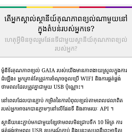
តើអ្នកស្គាល់ស្ថានីយ៍គុណភាពខ្យល់ណាមួយនៅ
ក្នុងតំបន់របស់អ្នកទេ?
ហេតុអ្វីមិនចូលរួមផែនទីជាមួយស្ថានីយ៍គុណភាពខ្យល់
របស់អ្នក?
ម៉ូនីទ័រគុណភាពខ្យល់ GAIA របស់យើងមានភាពងាយស្រួលក្នុងការ
ដំឡើង៖ អ្នកគ្រាន់តែត្រូវការចំណុចចូលប្រើ WIFI និងការផ្គត់ផ្គង់
ថាមពលដែលត្រូវគ្នាជាមួយ USB ប៉ុណ្ណោះ។
នៅពេលដែលបានភ្ជាប់ កម្រិតនៃការបំពុលខ្យល់តាមពេលវេលាពិត
របស់អ្នកអាចរកបានភ្លាមៗនៅលើផែនទី និងតាមរយៈ API ។
ស្ថានីយនេះភ្ជាប់មកជាមួយខ្សែថាមពលមិនជ្រាបទឹក 10 ម៉ែត្រ ការ
ផ្គត់ផ្គង់ថាមពល USB ឧបករណ៍ភ្ជាប់ និងបន្ទះស្រូបពន្លឺព្រះអាទិត្យ