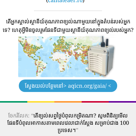
តើអ្នកស្គាល់ស្ថានីយ៍គុណភាពខ្យល់ណាមួយនៅក្នុងតំបន់របស់អ្នក
ទេ?
ហេតុអ្វីមិនចូលរួមផែនទីជាមួយស្ថានីយ៍គុណភាពខ្យល់របស់អ្នក?
ស្វែងយល់បន្ថែមនៅ
> aqicn.org/gaia/ <
ចែករំលែក: “
តើ​ខ្យល់​សព្វថ្ងៃ​បំពុល​កម្រិត​ណា? សូមពិនិត្យមើល
ផែនទីបំពុលអាកាសតាមពេលវេលាជាក់ស្តែង សម្រាប់ជាង 100
ប្រទេស។
”