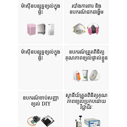
ម៉ាស៊ីនបន្សុទ្ធខ្យល់ក្នុង
របាំងការពារ និង
ផ្ទះ
ឧបករណ៍ដកដង្ហើម
ម៉ាស៊ីនបន្សុទ្ធខ្យល់ក្នុង
ឧបករណ៍ត្រួតពិនិត្យ
ផ្ទះ
គុណភាពខ្យល់ផ្ទាល់ខ្លួន
ស្ថានីយ៍ត្រួតពិនិត្យគុណ
ឧបករណ៍ចាប់សញ្ញា
ភាពខ្យល់ប្រកបដោយ
ខ្យល់ DIY
វិជ្ជាជីវៈ