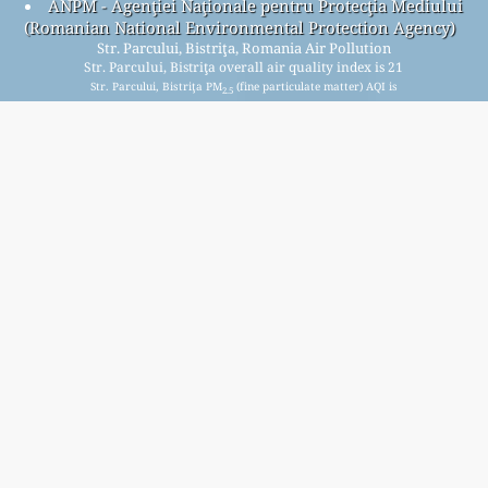
ANPM - Agenţiei Naţionale pentru Protecţia Mediului
(Romanian National Environmental Protection Agency)
Str. Parcului, Bistriţa, Romania Air Pollution
Str. Parcului, Bistriţa overall air quality index is 21
Str. Parcului, Bistriţa PM
(fine particulate matter) AQI is
2.5
n/a - Str. Parcului, Bistriţa PM
(PM10 (Respirable
10
particulate matter)) AQI is 15 - Str. Parcului, Bistriţa NO
2
(Nitrogen Dioxide) AQI is 7 - Str. Parcului, Bistriţa SO
2
(Sulphur Dioxide) AQI is 5 - Str. Parcului, Bistriţa O
(Ozone)
3
AQI is 21 - Str. Parcului, Bistriţa CO (Carbon Monoxide) AQI
is n/a -
Signup for our free monthly mailing list, and get
notified when new articles are available.
submit
This page has been generated on Saturday, Aug 8th 2026, 15:37 pm CST from jp2n