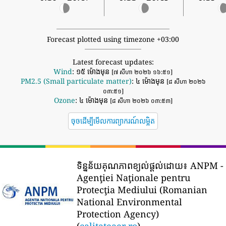
Forecast plotted using timezone +03:00
Latest forecast updates:
Wind
: ១៥ ម៉ោងមុន
[៧ សីហា ២០២៦ ១៦:៥១]
PM2.5 (Small particulate matter)
: ៤ ម៉ោងមុន
[៨ សីហា ២០២៦
០៣:៥១]
Ozone
: ៤ ម៉ោងមុន
[៨ សីហា ២០២៦ ០៣:៥៣]
ចុចដើម្បីមើលការព្យាករណ៍លម្អិត
ទិន្នន័យគុណភាពខ្យល់ផ្តល់ដោយ៖
ANPM -
Agenţiei Naţionale pentru
Protecţia Mediului (Romanian
National Environmental
Protection Agency)
(
calitateaer.ro
)