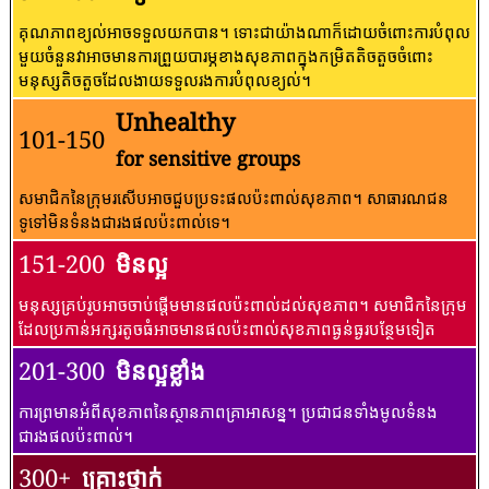
គុណភាពខ្យល់អាចទទួលយកបាន។ ទោះជាយ៉ាងណាក៏ដោយចំពោះការបំពុល
មួយចំនួនវាអាចមានការព្រួយបារម្ភខាងសុខភាពក្នុងកម្រិតតិចតួចចំពោះ
មនុស្សតិចតួចដែលងាយទទួលរងការបំពុលខ្យល់។
Unhealthy
101-150
for sensitive groups
សមាជិកនៃក្រុមរសើបអាចជួបប្រទះផលប៉ះពាល់សុខភាព។ សាធារណជន​
ទូទៅ​មិន​ទំនង​ជា​រង​ផល​ប៉ះពាល់​ទេ។
151-200
មិនល្អ
មនុស្សគ្រប់រូបអាចចាប់ផ្តើមមានផលប៉ះពាល់ដល់សុខភាព។ សមាជិកនៃក្រុម
ដែលប្រកាន់អក្សរតូចធំអាចមានផលប៉ះពាល់សុខភាពធ្ងន់ធ្ងរបន្ថែមទៀត
201-300
មិនល្អខ្លាំង
ការព្រមានអំពីសុខភាពនៃស្ថានភាពគ្រាអាសន្ន។ ប្រជាជនទាំងមូលទំនង
ជារងផលប៉ះពាល់។
300+
គ្រោះថ្នាក់