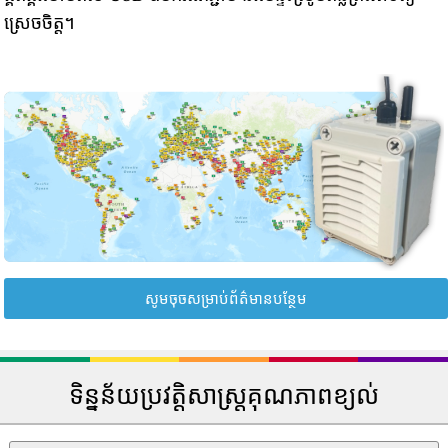
ស្រេចចិត្ត។
សូមចុចសម្រាប់ព័ត៌មានបន្ថែម
ទិន្នន័យប្រវត្តិសាស្រ្តគុណភាពខ្យល់