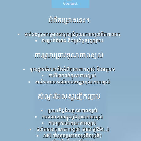
Contact
អំពីគម្រោងនេះ។
ទាក់ទងក្រុមគម្រោងសន្ទស្សន៍គុណភាពខ្យល់ពិភពលោក
កញ្ចប់ព័ត៌មាន និងប្រព័ន្ធផ្សព្វផ្សាយ
ការស្រាវជ្រាវគុណភាពខ្យល់
មូលដ្ឋានចំណេះដឹងអំពីគុណភាពខ្យល់ និងអត្ថបទ
ការពិសោធន៍គុណភាពខ្យល់
ការវិភាគឧបករណ៍ចាប់សញ្ញាគុណភាពខ្យល់
សំណួរដែលសួរញឹកញាប់
ប្រភពទិន្នន័យគុណភាពខ្យល់
ការគណនាសន្ទស្សន៍គុណភាពខ្យល់
ការព្យាករណ៍គុណភាពខ្យល់
ផលិតផលគុណភាពខ្យល់ (ម៉ាស ម៉ូនីទ័រ...)
API (ចំណុចប្រទាក់កម្មវិធីកម្មវិធី)