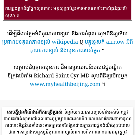
ការប្រុងប្រយ័ត្នផ្នែកសុខភាព: មនុស្សគ្រប់រូបអាចមានផលប៉ះពាល់ធ្ងន់ធ្ងរលើ
សុខភាព
ដើម្បីដឹងបន្ថែមអំពីគុណភាពខ្យល់ និងការបំពុល សូមពិនិត្យមើល
ប្រធានបទគុណភាពខ្យល់ wikipedia
ឬ
មគ្គុទ្ទេសក៍ airnow អំពី
គុណភាពខ្យល់ និងសុខភាពរបស់អ្នក
។
សម្រាប់ដំបូន្មានសុខភាពដ៏មានប្រយោជន៍របស់វេជ្ជបណ្ឌិត
ទីក្រុងប៉េកាំង Richard Saint Cyr MD សូមពិនិត្យមើលប្លក់
www.myhealthbeijing.com
។
សេចក្តីជូនដំណឹងអំពីការប្រើប្រាស់
: ទិន្នន័យគុណភាពខ្យល់ទាំងអស់មិនត្រូវ
បានគេប៉ាន់ស្មាននៅពេលបោះពុម្ភផ្សាយនោះទេហើយដោយសារតែការធានាគុណ
ភាពនេះទិន្នន័យទាំងនេះអាចត្រូវបានកែប្រែដោយគ្មានការជូនដំណឹងគ្រប់ពេល
វេលា។ គម្រោងសន្ទស្សន៍គុណភាពខ្យល់អាកាសពិភពលោកបានអនុវត្តនូវ