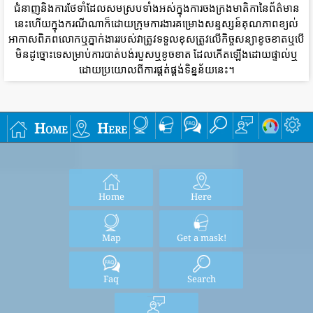
ជំនាញនិងការថែទាំដែលសមស្របទាំងអស់ក្នុងការចងក្រងមាតិកានៃព័ត៌មាន
នេះហើយក្នុងករណីណាក៏ដោយក្រុមការងារគម្រោងសន្ទស្សន៍គុណភាពខ្យល់
អាកាសពិភពលោកឬភ្នាក់ងាររបស់វាត្រូវទទួលខុសត្រូវលើកិច្ចសន្យាខូចខាតឬបើ
មិនដូច្នោះទេសម្រាប់ការបាត់បង់របួសឬខូចខាត ដែលកើតឡើងដោយផ្ទាល់ឬ
ដោយប្រយោលពីការផ្គត់ផ្គង់ទិន្នន័យនេះ។
Home
Here
Home
Here
Map
Get a mask!
Faq
Search