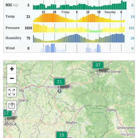
SO2
5
0
AQI
Temp
21
19
Pressure
1016
1013
Humidity
75
26
Wind
0
0
+
−