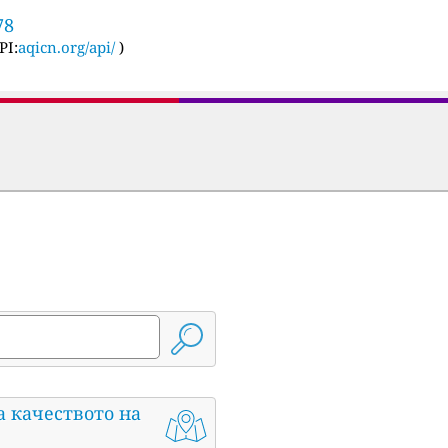
78
PI:
aqicn.org/api/
)
а качеството на