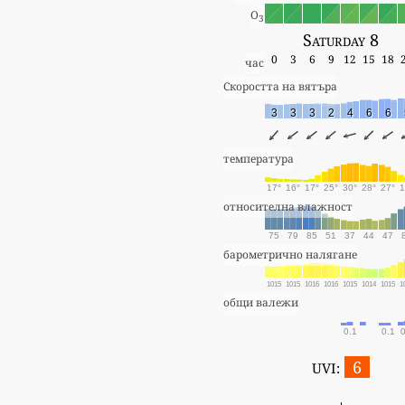
O
3
Saturday 8
0
3
6
9
12
15
18
час
Скоростта на вятъра
3
3
3
2
4
6
6
температура
17°
16°
17°
25°
30°
28°
27°
1
относителна влажност
75
79
85
51
37
44
47
барометрично налягане
1015
1015
1016
1016
1015
1014
1015
1
общи валежи
0.1
0.1
0
6
UVI: