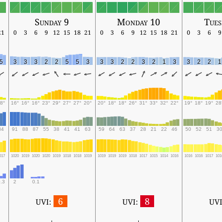
Sunday 9
Monday 10
Tues
21
0
3
6
9
12
15
18
21
0
3
6
9
12
15
18
21
0
3
6
9
5
3
3
3
2
2
5
5
3
3
3
2
2
3
2
1
3
3
2
2
1
8°
16°
16°
16°
23°
29°
27°
27°
20°
20°
18°
18°
26°
31°
33°
32°
22°
19°
18°
19°
28
84
91
88
87
55
38
41
41
63
59
64
63
37
28
21
22
46
50
52
51
3
017
1020
1019
1020
1020
1019
1018
1018
1019
1019
1019
1019
1018
1017
1015
1014
1016
1016
1016
1017
101
.3
2
0.1
6
8
UVI:
UVI:
UVI