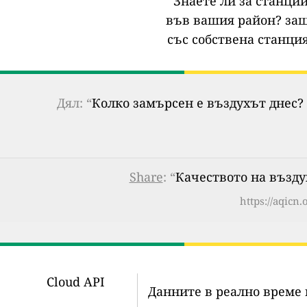
Знаете ли за станции
във вашия район?
защ
със собствена станция
Дял: “
Колко замърсен е въздухът днес? 
Share
: “
Качеството на въздуха
https://aqicn.
Cloud API
Данните в реално време 