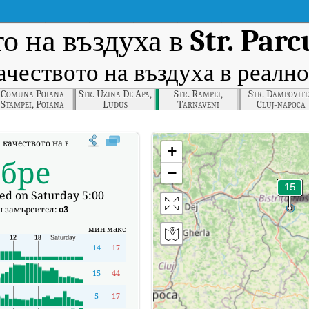
о на въздуха в
Str. Parc
ачеството на въздуха в реално
Comuna Poiana
Str. Uzina De Apa,
Str. Rampei,
Str. Dambovite
Stampei, Poiana
Ludus
Tarnaveni
Cluj-napoca
Stampei
качеството на въздуха в реално време (AQI) на Str. Parcului, Bistriţa.
+
обре
−
ed on Saturday 5:00
н замърсител:
o3
мин
макс
14
17
15
44
5
17