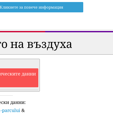
Кликнете за повече информация
о на въздуха
ическите данни
ски данни:
.-parcului
&