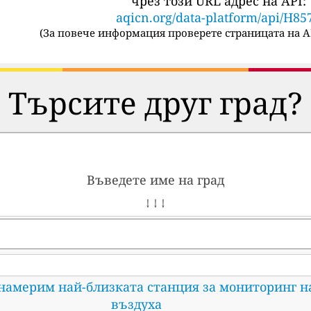
чрез този URL адрес на API:
aqicn.org/data-platform/api/H85
(
За повече информация проверете страницата на A
Търсите друг град?
Въведете име на град
↓ ↓ ↓
 намерим най-близката станция за мониторинг н
въздуха