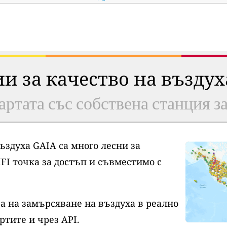
ии за качество на възду
артата със собствена станция з
ъздуха GAIA са много лесни за
FI точка за достъп и съвместимо с
а на замърсяване на въздуха в реално
ртите и чрез API.