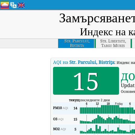
Замърсяванет
Индекс на к
Str. Parcului,
Str. Libertatii,
Bistrita
Targu Mures
AQI на
Str. Parcului, Bistriţa
:
Индекс на 
15
д
Updat
Основе
текущ
последните 2 дни
PM10
14
AQI
O3
15
AQI
NO2
5
AQI