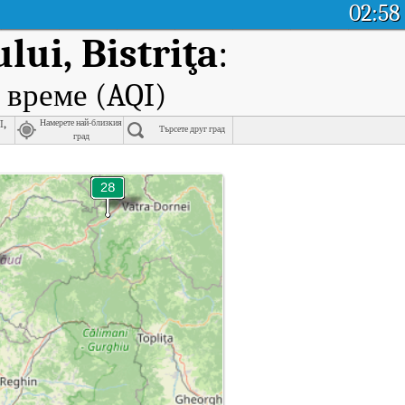
02:58
ului, Bistriţa
:
 време (AQI)
i,
Намерете най-близкия
Търсете друг град
град