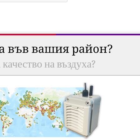
ха във вашия район?
а качество на въздуха?