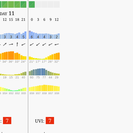
day 11
12
15
18
21
0
3
6
9
12
3
3
4
5
6
4
4
3
2
°
34°
36°
33°
24°
21°
17°
17°
26°
32°
0
19
15
21
40
60
75
77
44
29
6
1014
1012
1012
1015
1016
1017
1018
1017
1016
7
7
:
UVI: