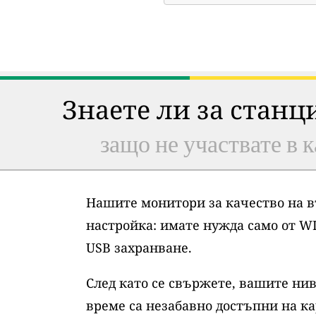
Знаете ли за станц
защо не участвате в к
Нашите монитори за качество на в
настройка: имате нужда само от WI
USB захранване.
След като се свържете, вашите нив
време са незабавно достъпни на ка