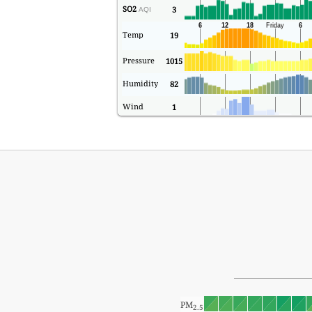
SO2
3
AQI
Temp
19
Pressure
1015
Humidity
82
Wind
1
PM
2.5