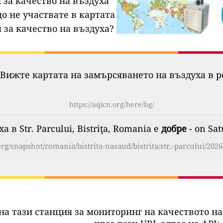
 за качество на въздуха
о не участвате в картата
 за качество на въздуха?
Вижте картата на замърсяването на въздуха в р
https://aqicn.org/here/bg/
 в Str. Parcului, Bistriţa, Romania е
добре
- on Sat
org/snapshot/romania/bistrita-nasaud/bistrita/str.-parcului/202
на тази станция за мониторинг на качеството на