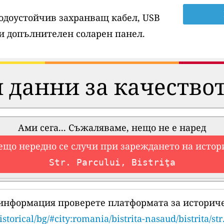
водоустойчив захранващ кабел, USB
и допълнителен соларен панел.
 данни за качествот
Ами сега... Съжаляваме, нещо не е наред
ещо нередно се случи при зареждането на истор
Str. Parcului, Bistriţa
 информация проверете платформата за историче
istorical/bg/#city:romania/bistrita-nasaud/bistrita/str