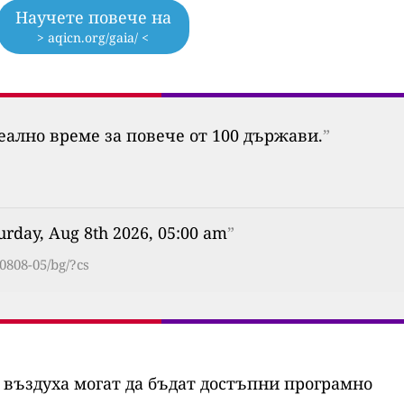
Научете повече на
> aqicn.org/gaia/ <
еално време за повече от 100 държави.
”
urday, Aug 8th 2026, 05:00 am
”
60808-05/bg/?cs
 въздуха могат да бъдат достъпни програмно