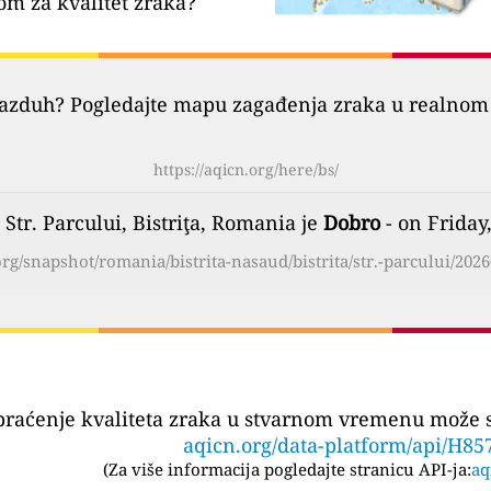
om za kvalitet zraka?
vazduh? Pogledajte mapu zagađenja zraka u realnom 
https://aqicn.org/here/bs/
 Str. Parcului, Bistriţa, Romania je
Dobro
- on Friday
org/snapshot/romania/bistrita-nasaud/bistrita/str.-parcului/2026
praćenje kvaliteta zraka u stvarnom vremenu može se
aqicn.org/data-platform/api/H85
(
Za više informacija pogledajte stranicu API-ja:
aq