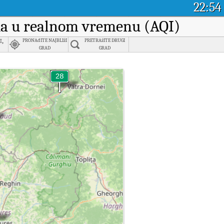
22:54
aka u realnom vremenu (AQI)
i,
PRONAđITE NAJBLIžI
PRETRAžITE DRUGI
GRAD
GRAD