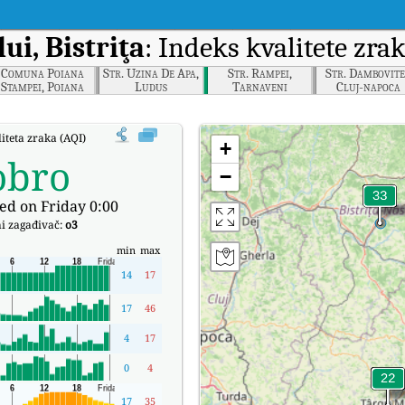
lui, Bistriţa
: Indeks kvalitete zr
Comuna Poiana
Str. Uzina De Apa,
Str. Rampei,
Str. Dambovite
Stampei, Poiana
Ludus
Tarnaveni
Cluj-napoca
Stampei
iteta zraka (AQI) kompanije Str. Parcului, Bistriţa u stvarnom vremenu.
+
obro
−
ed on Friday 0:00
i zagađivač:
o3
min
max
14
17
17
46
4
17
0
4
17
35