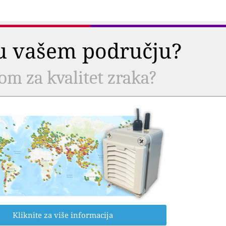
a u vašem području?
com za kvalitet zraka?
Kliknite za više informacija