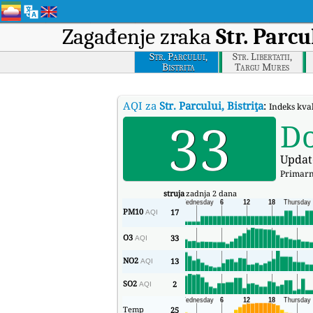
Zagađenje zraka
Str. Parcu
Str. Parcului,
Str. Libertatii,
Bistrita
Targu Mures
AQI za
Str. Parcului, Bistriţa
:
Indeks kval
33
D
Updat
Primarn
struja
zadnja 2 dana
PM10
17
AQI
O3
33
AQI
NO2
13
AQI
SO2
2
AQI
Temp
25