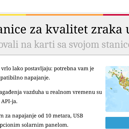
tanice za kvalitet zrak
ovali na karti sa svojom stani
 vrlo lako postavljaju: potrebna vam je
patibilno napajanje.
 zagađenja vazduha u realnom vremenu su
API-ja.
m za napajanje od 10 metara, USB
pcionim solarnim panelom.