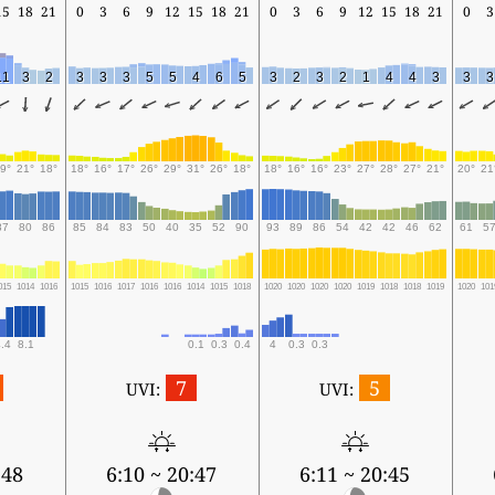
15
18
21
0
3
6
9
12
15
18
21
0
3
6
9
12
15
18
21
0
3
11
3
2
3
3
3
5
5
4
6
5
3
2
3
2
1
4
4
3
3
3
9°
21°
18°
18°
16°
17°
26°
29°
31°
26°
18°
18°
16°
16°
23°
27°
28°
27°
21°
20°
21
87
80
86
85
84
83
50
40
35
52
90
93
89
86
54
42
42
46
62
61
5
015
1014
1016
1015
1016
1017
1016
1016
1014
1015
1018
1020
1020
1020
1020
1019
1018
1018
1019
1020
101
.4
8.1
0.1
0.3
0.4
4
0.3
0.3
7
5
UVI:
UVI:
:48
6:10 ~ 20:47
6:11 ~ 20:45