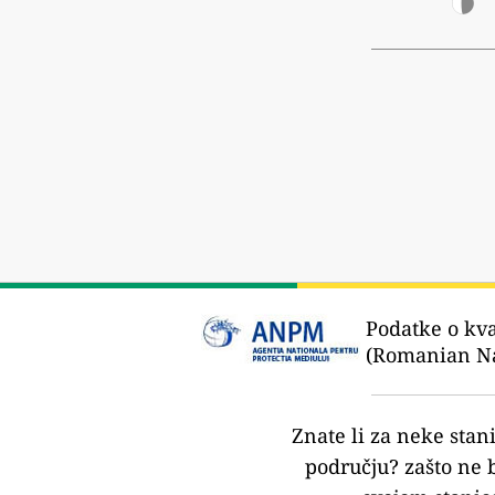
Podatke o kva
(Romanian Na
Znate li za neke stan
području?
zašto ne 