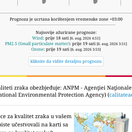
Prognoza je ucrtana korištenjem vremenske zone +03:00
Najnovije ažurirane prognoze:
Wind
: prije 18 sati
[6. aug. 2026 4:51]
PM2.5 (Small particulate matter)
: prije 19 sati
[6. aug. 2026 3:51]
Ozone
: prije 19 sati
[6. aug. 2026 3:53]
kliknite da vidite detaljnu prognozu
liteti zraka obezbjeđuje:
ANPM - Agenţiei Naţionale 
tional Environmental Protection Agency) (
calitatea
ice za kvalitet zraka u vašem
biste učestvovali na karti sa