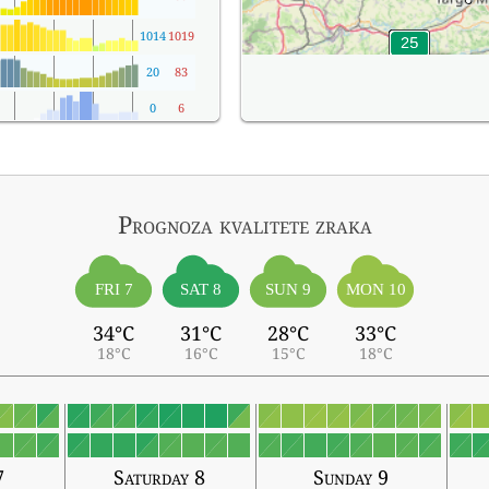
1014
1019
20
83
0
6
Prognoza kvalitete zraka
FRI 7
SAT 8
SUN 9
MON 10
34°C
31°C
28°C
33°C
18°C
16°C
15°C
18°C
7
Saturday 8
Sunday 9