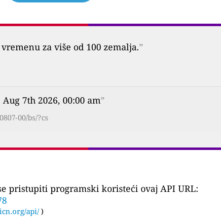
vremenu za više od 100 zemalja.
”
, Aug 7th 2026, 00:00 am
”
0807-00/bs/?cs
 pristupiti programski koristeći ovaj API URL:
78
icn.org/api/
)