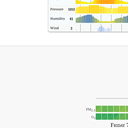
Pressure
1015
Humidity
61
Wind
2
PM
2.5
O
3
Friday 