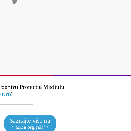
pentru Protecţia Mediului
er.ro
)
Saznajte više na
> aqicn.org/gaia/ <