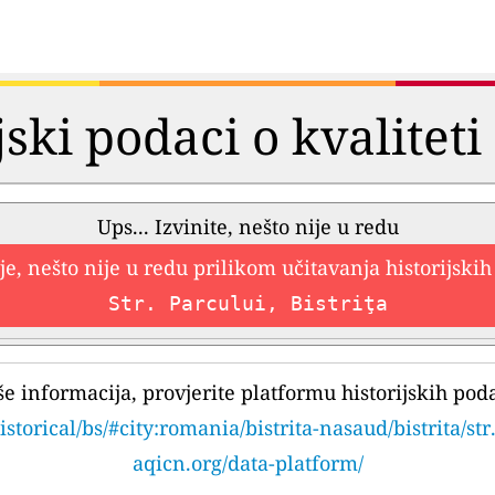
jski podaci o kvalitet
Ups... Izvinite, nešto nije u redu
e, nešto nije u redu prilikom učitavanja historijski
Str. Parcului, Bistriţa
še informacija, provjerite platformu historijskih pod
istorical/bs/#city:romania/bistrita-nasaud/bistrita/str
aqicn.org/data-platform/