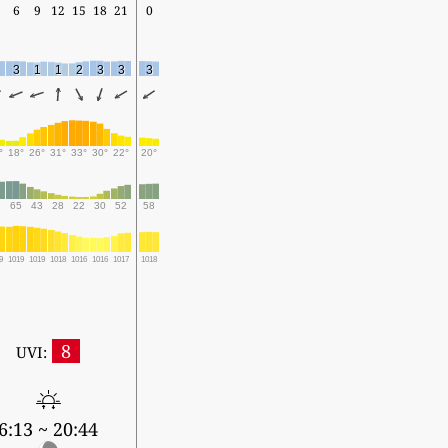
6
9
12
15
18
21
0
3
1
1
2
3
3
3
°
18°
26°
31°
33°
30°
22°
20°
7
65
43
28
22
30
52
58
9
1019
1019
1018
1016
1016
1017
1018
8
UVI:
6:13 ~ 20:44