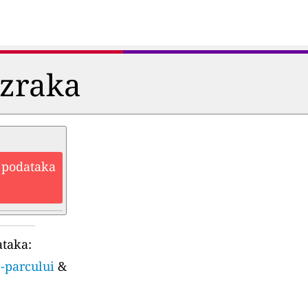
i zraka
h podataka
ataka:
.-parcului
&