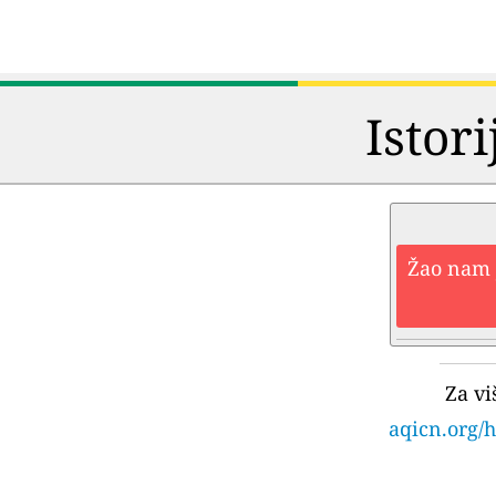
Istori
Žao nam j
Za vi
aqicn.org/h