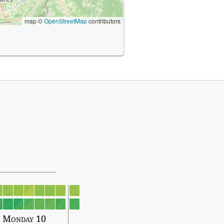
map ©
OpenStreetMap
contributors
Monday 10