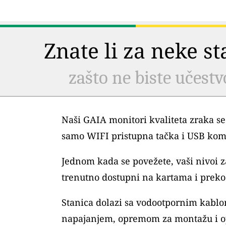
Znate li za neke s
zašto ne biste učestv
Naši GAIA monitori kvaliteta zraka se
samo WIFI pristupna tačka i USB kom
Jednom kada se povežete, vaši nivoi
trenutno dostupni na kartama i preko 
Stanica dolazi sa vodootpornim kablo
napajanjem, opremom za montažu i o