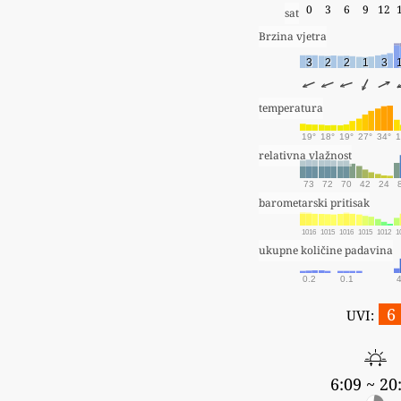
0
3
6
9
12
sat
Brzina vjetra
3
2
2
1
3
temperatura
19°
18°
19°
27°
34°
1
relativna vlažnost
73
72
70
42
24
barometarski pritisak
1016
1015
1016
1015
1012
1
ukupne količine padavina
0.2
0.1
4
6
UVI:
6:09 ~ 20