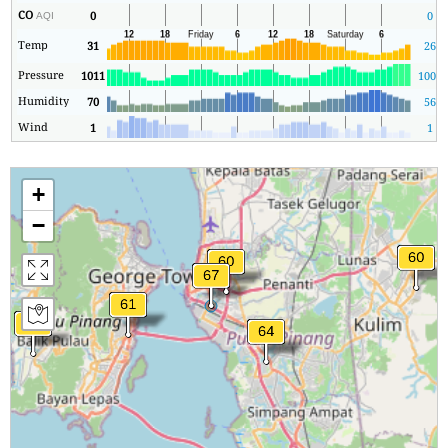
CO
0
0
AQI
Temp
31
26
Pressure
1011
1005
Humidity
70
56
Wind
1
1
+
−