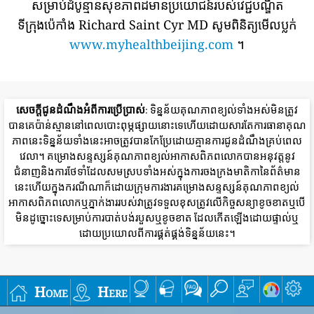
សម្រាប់ដំបូន្មានសុខភាពដ៏មានប្រយោជន៍របស់វេជ្ជបណ្ឌិត
ទីក្រុងប៉េកាំង Richard Saint Cyr MD សូមពិនិត្យមើលប្លក់
www.myhealthbeijing.com
។
សេចក្តីជូនដំណឹងអំពីការប្រើប្រាស់
: ទិន្នន័យគុណភាពខ្យល់ទាំងអស់មិនត្រូវ
បានគេប៉ាន់ស្មាននៅពេលបោះពុម្ភផ្សាយនោះទេហើយដោយសារតែការធានាគុណ
ភាពនេះទិន្នន័យទាំងនេះអាចត្រូវបានកែប្រែដោយគ្មានការជូនដំណឹងគ្រប់ពេល
វេលា។ គម្រោងសន្ទស្សន៍គុណភាពខ្យល់អាកាសពិភពលោកបានអនុវត្តនូវ
ជំនាញនិងការថែទាំដែលសមស្របទាំងអស់ក្នុងការចងក្រងមាតិកានៃព័ត៌មាន
នេះហើយក្នុងករណីណាក៏ដោយក្រុមការងារគម្រោងសន្ទស្សន៍គុណភាពខ្យល់
អាកាសពិភពលោកឬភ្នាក់ងាររបស់វាត្រូវទទួលខុសត្រូវលើកិច្ចសន្យាខូចខាតឬបើ
មិនដូច្នោះទេសម្រាប់ការបាត់បង់របួសឬខូចខាត ដែលកើតឡើងដោយផ្ទាល់ឬ
ដោយប្រយោលពីការផ្គត់ផ្គង់ទិន្នន័យនេះ។
Home
Here