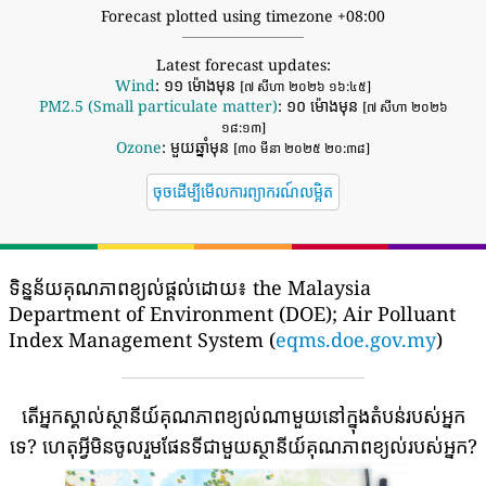
Forecast plotted using timezone +08:00
Latest forecast updates:
Wind
: ១១ ម៉ោងមុន
[៧ សីហា ២០២៦ ១៦:៤៥]
PM2.5 (Small particulate matter)
: ១០ ម៉ោងមុន
[៧ សីហា ២០២៦
១៨:១៣]
Ozone
: មួយឆ្នាំមុន
[៣០ មីនា ២០២៥ ២០:៣៨]
ចុចដើម្បីមើលការព្យាករណ៍លម្អិត
ទិន្នន័យគុណភាពខ្យល់ផ្តល់ដោយ៖
the Malaysia
Department of Environment (DOE); Air Polluant
Index Management System (
eqms.doe.gov.my
)
តើអ្នកស្គាល់ស្ថានីយ៍គុណភាពខ្យល់ណាមួយនៅក្នុងតំបន់របស់អ្នក
ទេ?
ហេតុអ្វីមិនចូលរួមផែនទីជាមួយស្ថានីយ៍គុណភាពខ្យល់របស់អ្នក?