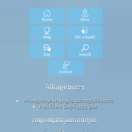
Home
Here
Map
Get a mask!
Faq
Search
Contact
អំពីគម្រោងនេះ។
ទាក់ទងក្រុមគម្រោងសន្ទស្សន៍គុណភាពខ្យល់ពិភពលោក
កញ្ចប់ព័ត៌មាន និងប្រព័ន្ធផ្សព្វផ្សាយ
ការស្រាវជ្រាវគុណភាពខ្យល់