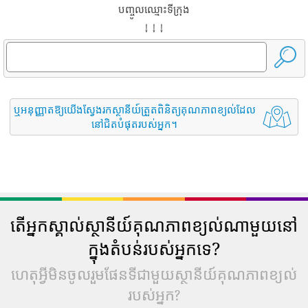
បញ្ចូលឈ្មោះទីក្រុង
↓ ↓ ↓
ឬអនុញ្ញាតឱ្យយើងស្វែងរកស្ថានីយ៍ត្រួតពិនិត្យគុណភាពខ្យល់ដែល
នៅជិតបំផុតរបស់អ្នក។
តើអ្នកស្គាល់ស្ថានីយ៍គុណភាពខ្យល់ណាមួយនៅ
ក្នុងតំបន់របស់អ្នកទេ?
ហេតុអ្វីមិនចូលរួមផែនទីជាមួយស្ថានីយ៍គុណភាពខ្យល់
របស់អ្នក?