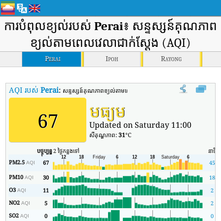
ការបំពុលខ្យល់របស់
Perai
៖ សន្ទស្សន៍គុណភាព
ខ្យល់តាមពេលវេលាជាក់ស្តែង (AQI)
Perai
Ipoh
Rayong
AQI របស់
Perai
:
សន្ទស្សន៍គុណភាពខ្យល់តាមពេលវេលាពិតរបស់ Perai (AQI)។
មធ្យម
67
Updated on Saturday 11:00
សីតុណ្ហភាព:
31
°C
បច្ចុប្បន្ន
2 ថ្ងៃកន្លងទៅ
នាទី
PM2.5
67
45
AQI
PM10
30
18
AQI
O3
11
2
AQI
NO2
5
2
AQI
SO2
0
0
AQI