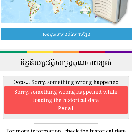
សូមចុចសម្រាប់ព័ត៌មានបន្ថែម
ទិន្នន័យប្រវត្តិសាស្រ្តគុណភាពខ្យល់
Oops... Sorry, something wrong happened
Sorry, something wrong happened while
loading the historical data
Perai
For more information, check the historical data