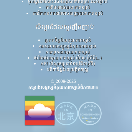
មូលដ្ឋានចំណេះដឹងអំពីគុណភាពខ្យល់ និងអត្ថបទ
ការពិសោធន៍គុណភាពខ្យល់
ការវិភាគឧបករណ៍ចាប់សញ្ញាគុណភាពខ្យល់
សំណួរដែលសួរញឹកញាប់
ប្រភពទិន្នន័យគុណភាពខ្យល់
ការគណនាសន្ទស្សន៍គុណភាពខ្យល់
ការព្យាករណ៍គុណភាពខ្យល់
ផលិតផលគុណភាពខ្យល់ (ម៉ាស ម៉ូនីទ័រ...)
API (ចំណុចប្រទាក់កម្មវិធីកម្មវិធី)
វេទិកាទិន្នន័យប្រវត្តិសាស្ត្រ
© 2008-2025
គម្រោងសន្ទស្សន៍គុណភាពខ្យល់ពិភពលោក