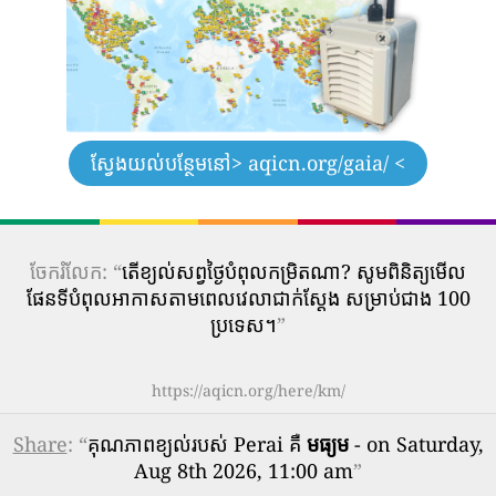
ស្វែងយល់បន្ថែមនៅ
> aqicn.org/gaia/ <
ចែករំលែក: “
តើ​ខ្យល់​សព្វថ្ងៃ​បំពុល​កម្រិត​ណា? សូមពិនិត្យមើល
ផែនទីបំពុលអាកាសតាមពេលវេលាជាក់ស្តែង សម្រាប់ជាង 100
ប្រទេស។
”
https://aqicn.org/here/km/
Share
: “
គុណភាពខ្យល់របស់ Perai គឺ
មធ្យម
- on Saturday,
Aug 8th 2026, 11:00 am
”