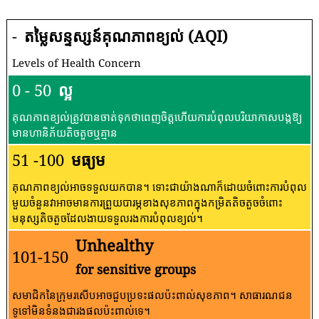
-
តម្លៃសន្ទស្សន៍គុណភាពខ្យល់ (AQI)
Levels of Health Concern
0 - 50
ល្អ
គុណភាពខ្យល់ត្រូវបានចាត់ទុកថាពេញចិត្តហើយការបំពុលបរិយាកាសបង្កឱ្យ
មានហានិភ័យតិចតួចឬគ្មាន
51 -100
មធ្យម
គុណភាពខ្យល់អាចទទួលយកបាន។ ទោះជាយ៉ាងណាក៏ដោយចំពោះការបំពុល
មួយចំនួនវាអាចមានការព្រួយបារម្ភខាងសុខភាពក្នុងកម្រិតតិចតួចចំពោះ
មនុស្សតិចតួចដែលងាយទទួលរងការបំពុលខ្យល់។
Unhealthy
101-150
for sensitive groups
សមាជិកនៃក្រុមរសើបអាចជួបប្រទះផលប៉ះពាល់សុខភាព។ សាធារណជន​
ទូទៅ​មិន​ទំនង​ជា​រង​ផល​ប៉ះពាល់​ទេ។