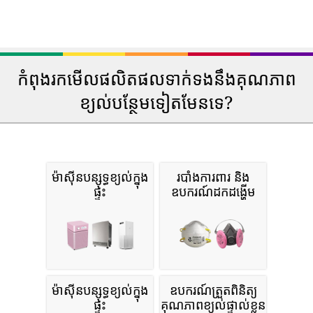
កំពុងរកមើលផលិតផលទាក់ទងនឹងគុណភាព
ខ្យល់បន្ថែមទៀតមែនទេ?
ម៉ាស៊ីនបន្សុទ្ធខ្យល់ក្នុង
របាំងការពារ និង
ផ្ទះ
ឧបករណ៍ដកដង្ហើម
ម៉ាស៊ីនបន្សុទ្ធខ្យល់ក្នុង
ឧបករណ៍ត្រួតពិនិត្យ
ផ្ទះ
គុណភាពខ្យល់ផ្ទាល់ខ្លួន