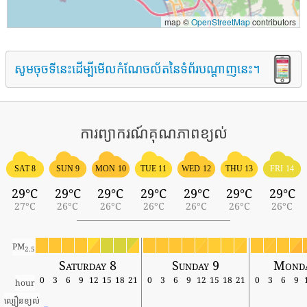
map ©
OpenStreetMap
contributors
សូមចុចទីនេះដើម្បីមើលកំណែចល័តនៃទំព័របណ្តាញនេះ។
ការព្យាករណ៍គុណភាពខ្យល់
SAT 8
SUN 9
MON 10
TUE 11
WED 12
THU 13
FRI 14
29°C
29°C
29°C
29°C
29°C
29°C
29°C
27°C
26°C
26°C
26°C
26°C
26°C
26°C
PM
2.5
Saturday 8
Sunday 9
Monda
0
3
6
9
12
15
18
21
0
3
6
9
12
15
18
21
0
3
6
9
hour
ល្បឿនខ្យល់