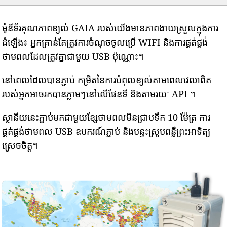
ម៉ូនីទ័រគុណភាពខ្យល់ GAIA របស់យើងមានភាពងាយស្រួលក្នុងការ
ដំឡើង៖ អ្នកគ្រាន់តែត្រូវការចំណុចចូលប្រើ WIFI និងការផ្គត់ផ្គង់
ថាមពលដែលត្រូវគ្នាជាមួយ USB ប៉ុណ្ណោះ។
នៅពេលដែលបានភ្ជាប់ កម្រិតនៃការបំពុលខ្យល់តាមពេលវេលាពិត
របស់អ្នកអាចរកបានភ្លាមៗនៅលើផែនទី និងតាមរយៈ API ។
ស្ថានីយនេះភ្ជាប់មកជាមួយខ្សែថាមពលមិនជ្រាបទឹក 10 ម៉ែត្រ ការ
ផ្គត់ផ្គង់ថាមពល USB ឧបករណ៍ភ្ជាប់ និងបន្ទះស្រូបពន្លឺព្រះអាទិត្យ
ស្រេចចិត្ត។