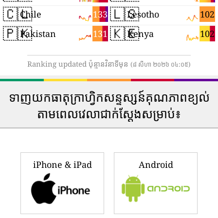
🇨🇱
🇱🇸
133
102
Chile
Lesotho
🇵🇰
🇰🇪
131
102
Pakistan
Kenya
Ranking updated ប៉ុន្មានវិនាទីមុន
(៨ សីហា ២០២៦ ០៤:០៥)
ទាញយកធាតុក្រាហ្វិកសន្ទស្សន៍គុណភាពខ្យល់
តាមពេលវេលាជាក់ស្តែងសម្រាប់៖
iPhone & iPad
Android