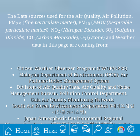
The Data sources used for the Air Quality, Air Pollution,
PM
(
fine particulate matter
), PM
(
PM10 (Respirable
2.5
10
particulate matter)
), NO
(
Nitrogen Dioxide
), SO
(
Sulphur
2
2
Dioxide
), CO (
Carbon Monoxide
), O
(
Ozone
) and Weather
3
data in this page are coming from:
Citizen Weather Observer Program (CWOP/APRS)
Malaysia Department of Environment (DOE); Air
Polluant Index Management System
Division of Air Quality Data, Air Quality and Noise
Management Bureau, Pollution Control Department.
Gaia Air Quality Monitoring Network
South Air Korea Environment Corporation (대기오염실
시간공개시스템)
Japan Atmospheric Environmental Regional
Observation System (環境省大気汚染物質広域監視システム)
Home
Here
Perai Air Pollution
Perai overall air quality index is 67