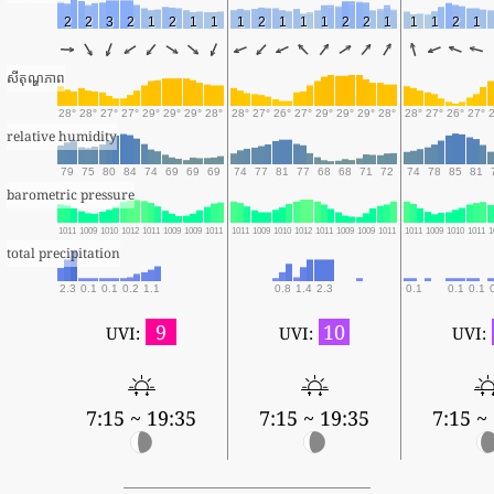
2
2
3
2
1
2
1
1
1
2
1
1
1
2
2
1
1
1
2
1
សីតុណ្ហភាព
28°
28°
27°
27°
29°
29°
29°
28°
28°
27°
26°
27°
29°
29°
29°
28°
28°
27°
26°
27°
relative humidity
79
75
80
84
74
69
69
69
74
77
81
77
68
68
71
72
74
78
85
81
barometric pressure
1011
1009
1010
1012
1011
1009
1009
1011
1011
1009
1010
1012
1011
1009
1009
1011
1011
1009
1010
1011
1
total precipitation
2.3
0.1
0.1
0.2
1.1
0.8
1.4
2.3
0.1
0.1
0.1
9
10
UVI:
UVI:
UVI:
7:15 ~ 19:35
7:15 ~ 19:35
7:15 ~