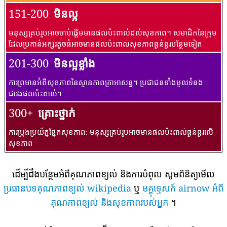
151-200
មិនល្អ
មនុស្សគ្រប់រូបអាចចាប់ផ្តើមមានផលប៉ះពាល់ដល់សុខភាព។ សមាជិកនៃក្រុម
ដែលប្រកាន់អក្សរតូចធំអាចមានផលប៉ះពាល់សុខភាពធ្ងន់ធ្ងរបន្ថែមទៀត
201-300
មិនល្អខ្លាំង
ការព្រមានអំពីសុខភាពនៃស្ថានភាពគ្រាអាសន្ន។ ប្រជាជនទាំងមូលទំនង
ជារងផលប៉ះពាល់។
300+
គ្រោះថ្នាក់
ការប្រុងប្រយ័ត្នផ្នែកសុខភាព: មនុស្សគ្រប់រូបអាចមានផលប៉ះពាល់ធ្ងន់ធ្ងរលើ
សុខភាព
ដើម្បីដឹងបន្ថែមអំពីគុណភាពខ្យល់ និងការបំពុល សូមពិនិត្យមើល
ប្រធានបទគុណភាពខ្យល់ wikipedia
ឬ
មគ្គុទ្ទេសក៍ airnow អំពី
គុណភាពខ្យល់ និងសុខភាពរបស់អ្នក
។