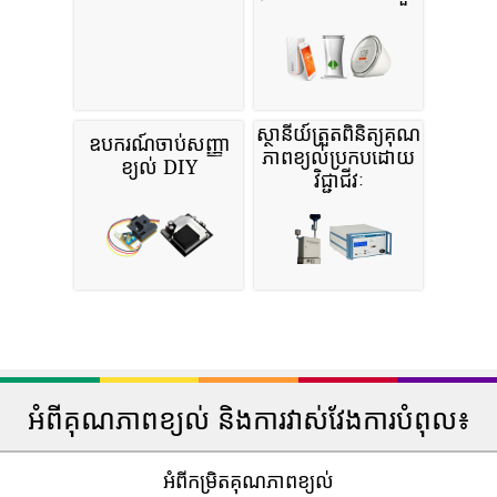
ស្ថានីយ៍ត្រួតពិនិត្យគុណ
ឧបករណ៍ចាប់សញ្ញា
ភាពខ្យល់ប្រកបដោយ
ខ្យល់ DIY
វិជ្ជាជីវៈ
អំពីគុណភាពខ្យល់ និងការវាស់វែងការបំពុល៖
អំពីកម្រិតគុណភាពខ្យល់