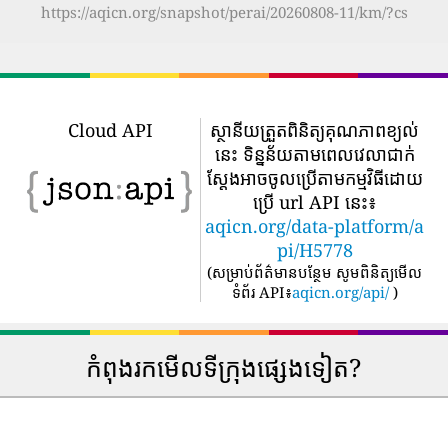
https://aqicn.org/snapshot/perai/20260808-11/km/?cs
Cloud API
ស្ថានីយត្រួតពិនិត្យគុណភាពខ្យល់
នេះ ទិន្នន័យតាមពេលវេលាជាក់
ស្តែងអាចចូលប្រើតាមកម្មវិធីដោយ
ប្រើ url API នេះ៖
aqicn.org/data-platform/a
pi/H5778
(
សម្រាប់ព័ត៌មានបន្ថែម សូមពិនិត្យមើល
ទំព័រ API៖
aqicn.org/api/
)
កំពុងរកមើលទីក្រុងផ្សេងទៀត?