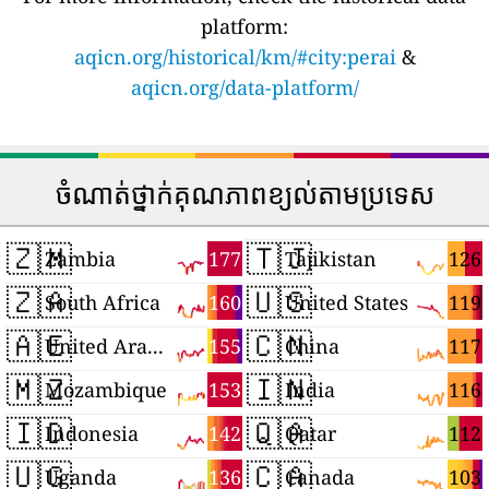
platform:
aqicn.org/historical/km/#city:perai
&
aqicn.org/data-platform/
ចំណាត់ថ្នាក់គុណភាពខ្យល់តាមប្រទេស
🇿🇲
🇹🇯
177
126
Zambia
Tajikistan
🇿🇦
🇺🇸
160
119
South Africa
United States
🇦🇪
🇨🇳
155
117
United Arab Emirates
China
🇲🇿
🇮🇳
153
116
Mozambique
India
🇮🇩
🇶🇦
142
112
Indonesia
Qatar
🇺🇬
🇨🇦
136
103
Uganda
Canada