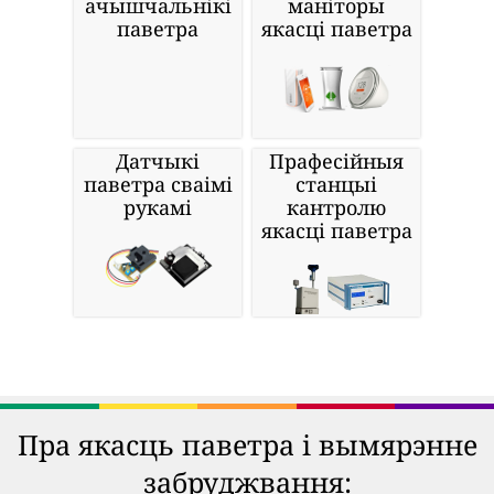
ачышчальнікі
маніторы
паветра
якасці паветра
Датчыкі
Прафесійныя
паветра сваімі
станцыі
рукамі
кантролю
якасці паветра
Пра якасць паветра і вымярэнне
забруджвання: