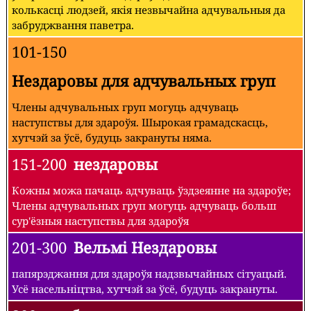
колькасці людзей, якія незвычайна адчувальныя да
забруджвання паветра.
101-150
Нездаровы для адчувальных груп
Члены адчувальных груп могуць адчуваць
наступствы для здароўя. Шырокая грамадскасць,
хутчэй за ўсё, будуць закрануты няма.
151-200
нездаровы
Кожны можа пачаць адчуваць ўздзеянне на здароўе;
Члены адчувальных груп могуць адчуваць больш
сур'ёзныя наступствы для здароўя
201-300
Вельмі Нездаровы
папярэджання для здароўя надзвычайных сітуацый.
Усё насельніцтва, хутчэй за ўсё, будуць закрануты.