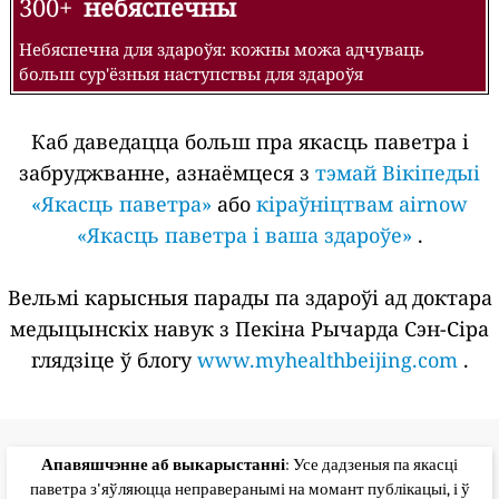
300+
небяспечны
Небяспечна для здароўя: кожны можа адчуваць
больш сур'ёзныя наступствы для здароўя
Каб даведацца больш пра якасць паветра і
забруджванне, азнаёмцеся з
тэмай Вікіпедыі
«Якасць паветра»
або
кіраўніцтвам airnow
«Якасць паветра і ваша здароўе»
.
Вельмі карысныя парады па здароўі ад доктара
медыцынскіх навук з Пекіна Рычарда Сэн-Сіра
глядзіце ў блогу
www.myhealthbeijing.com
.
Апавяшчэнне аб выкарыстанні
: Усе дадзеныя па якасці
паветра з'яўляюцца неправеранымі на момант публікацыі, і ў