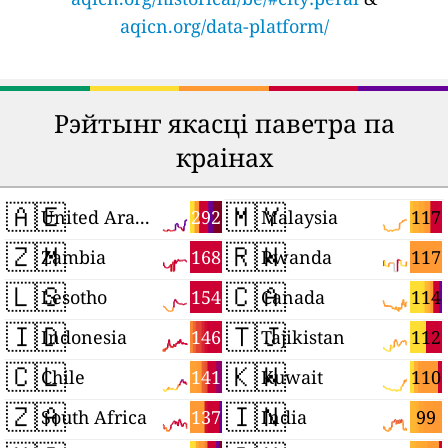
aqicn.org/data-platform/
Рэйтынг якасці паветра па
краінах
🇦🇪
🇲🇾
292
117
United Arab Emirates
Malaysia
🇿🇲
🇷🇼
168
117
Zambia
Rwanda
🇱🇸
🇨🇦
154
114
Lesotho
Canada
🇮🇩
🇹🇯
146
112
Indonesia
Tajikistan
🇨🇱
🇰🇼
141
110
Chile
Kuwait
🇿🇦
🇮🇳
137
99
South Africa
India