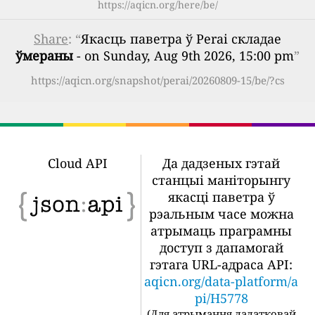
https://aqicn.org/here/be/
Share
: “
Якасць паветра ў Perai складае
ўмераны
- on Sunday, Aug 9th 2026, 15:00 pm
”
https://aqicn.org/snapshot/perai/20260809-15/be/?cs
Cloud API
Да дадзеных гэтай
станцыі маніторынгу
якасці паветра ў
рэальным часе можна
атрымаць праграмны
доступ з дапамогай
гэтага URL-адраса API:
aqicn.org/data-platform/a
pi/H5778
(
Для атрымання дадатковай