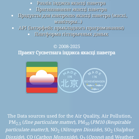
Разлік індэкса якасці паветра
Прагназаванне якасці паветра
Прадукты для кантролю якасці паветра (маскі,
маніторы…)
API (інтэрфейс прыкладнога праграмавання)
Платформа гістарычных даных
© 2008-2025
Праект Сусветнага індэкса якасці паветра
The Data sources used for the Air Quality, Air Pollution,
PM
(
fine particulate matter
), PM
(
PM10 (Respirable
2.5
10
particulate matter)
), NO
(
Nitrogen Dioxide
), SO
(
Sulphur
2
2
Dioxide
), CO (
Carbon Monoxide
), O
(
Ozone
) and Weather
3