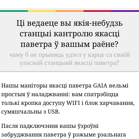
Ці ведаеце вы якія-небудзь
станцыі кантролю якасці
паветра ў вашым раёне?
чаму б не прыняць удзел у карце са сваёй
уласнай станцыяй якасці паветра?
Нашы маніторы якасці паветра GAIA вельмі
простыя ў наладжванні: вам спатрэбіцца
толькі кропка доступу WIFI і блок харчавання,
сумяшчальны з USB.
Пасля падключэння вашы ўзроўні
забруджвання паветра ў рэжыме рэальнага