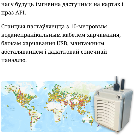
часу будуць імгненна даступныя на картах і
праз API.
Станцыя пастаўляецца з 10-метровым
воданепранікальным кабелем харчавання,
блокам харчавання USB, мантажным
абсталяваннем і дадатковай сонечнай
панэллю.