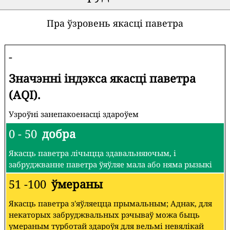
Пра ўзровень якасці паветра
-
Значэнні індэкса якасці паветра
(AQI).
Узроўні занепакоенасці здароўем
0 - 50
добра
Якасць паветра лічыцца здавальняючым, і
забруджванне паветра ўяўляе мала або няма рызыкі
51 -100
ўмераны
Якасць паветра з'яўляецца прымальным; Аднак, для
некаторых забруджвальных рэчываў можа быць
умераным турботай здароўя для вельмі невялікай