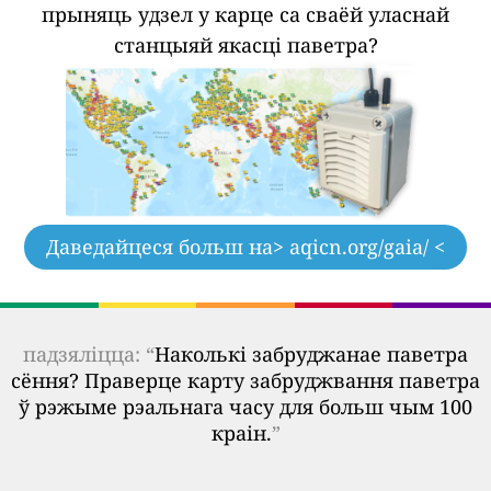
прыняць удзел у карце са сваёй уласнай
станцыяй якасці паветра?
Даведайцеся больш на
> aqicn.org/gaia/ <
падзяліцца: “
Наколькі забруджанае паветра
сёння? Праверце карту забруджвання паветра
ў рэжыме рэальнага часу для больш чым 100
краін.
”