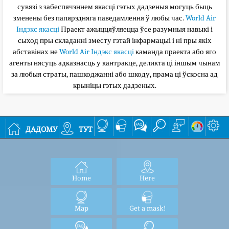
сувязі з забеспячэннем якасці гэтых дадзеныя могуць быць
зменены без папярэдняга паведамлення ў любы час.
World Air
Індэкс якасці
Праект ажыццяўляецца ўсе разумныя навыкі і
сыход пры складанні зместу гэтай інфармацыі і ні пры якіх
абставінах не
World Air Індэкс якасці
каманда праекта або яго
агенты нясуць адказнасць у кантракце, деликта ці іншым чынам
за любыя страты, пашкоджанні або шкоду, прама ці ўскосна ад
крыніцы гэтых дадзеных.
дадому
тут
Home
Here
Map
Get a mask!