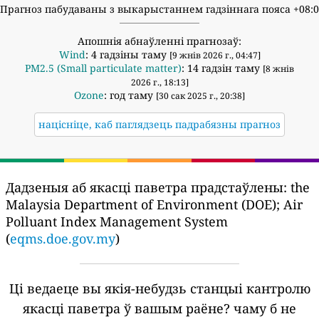
Прагноз пабудаваны з выкарыстаннем гадзіннага пояса +08:
Апошнія абнаўленні прагнозаў:
Wind
: 4 гадзіны таму
[9 жнів 2026 г., 04:47]
PM2.5 (Small particulate matter)
: 14 гадзін таму
[8 жнів
2026 г., 18:13]
Ozone
: год таму
[30 сак 2025 г., 20:38]
націсніце, каб паглядзець падрабязны прагноз
Дадзеныя аб якасці паветра прадстаўлены:
the
Malaysia Department of Environment (DOE); Air
Polluant Index Management System
(
eqms.doe.gov.my
)
Ці ведаеце вы якія-небудзь станцыі кантролю
якасці паветра ў вашым раёне?
чаму б не