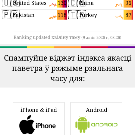
🇺🇸
🇨🇳
130
96
United States
China
🇵🇰
🇹🇷
118
87
Pakistan
Turkey
Ranking updated хвіліну таму
(9 жнів 2026 г., 08:26)
Спампуйце віджэт індэкса якасці
паветра ў рэжыме рэальнага
часу для:
iPhone & iPad
Android