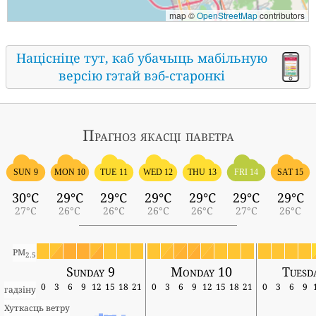
map ©
OpenStreetMap
contributors
Націсніце тут, каб убачыць мабільную
версію гэтай вэб-старонкі
Прагноз якасці паветра
SUN 9
MON 10
TUE 11
WED 12
THU 13
FRI 14
SAT 15
30°C
29°C
29°C
29°C
29°C
29°C
29°C
27°C
26°C
26°C
26°C
26°C
27°C
26°C
PM
2.5
Sunday 9
Monday 10
Tuesd
0
3
6
9
12
15
18
21
0
3
6
9
12
15
18
21
0
3
6
9
гадзіну
Хуткасць ветру