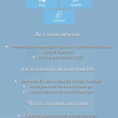
Faq
Search
Contact
Аб гэтым праекце
Звяжыцеся з камандай праекта Сусветнага індэкса
якасці паветра
Набор для прэсы і СМІ
даследаванне якасці паветра
База ведаў і артыкулы па якасці паветра
Эксперымент па якасці паветра
Аналіз датчыкаў якасці паветра
Часта задаюць пытанні
Крыніца дадзеных аб якасці паветра