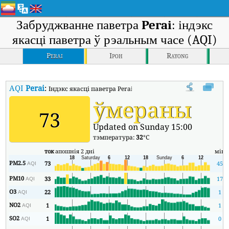
Забруджванне паветра
Perai
: індэкс
якасці паветра ў рэальным часе (AQI)
Perai
Ipoh
Rayong
AQI
Perai
:
Індэкс якасці паветра Perai у рэальным часе (AQI).
ўмераны
73
Updated on Sunday 15:00
тэмпература:
32
°C
ток
апошнія 2 дні
мін
PM2.5
73
45
AQI
PM10
33
17
AQI
O3
22
1
AQI
NO2
1
1
AQI
SO2
1
0
AQI