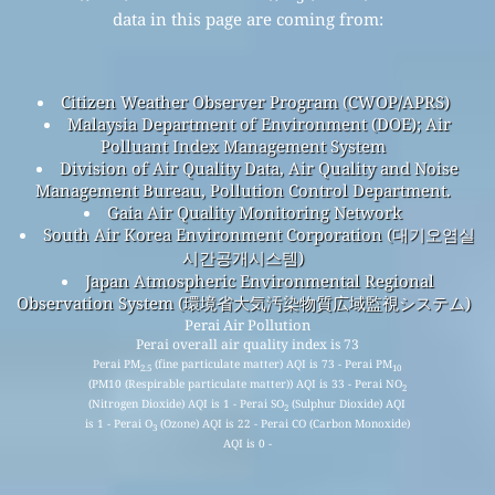
data in this page are coming from:
Citizen Weather Observer Program (CWOP/APRS)
Malaysia Department of Environment (DOE); Air
Polluant Index Management System
Division of Air Quality Data, Air Quality and Noise
Management Bureau, Pollution Control Department.
Gaia Air Quality Monitoring Network
South Air Korea Environment Corporation (대기오염실
시간공개시스템)
Japan Atmospheric Environmental Regional
Observation System (環境省大気汚染物質広域監視システム)
Perai Air Pollution
Perai overall air quality index is 73
Perai PM
(fine particulate matter) AQI is 73 - Perai PM
2.5
10
(PM10 (Respirable particulate matter)) AQI is 33 - Perai NO
2
(Nitrogen Dioxide) AQI is 1 - Perai SO
(Sulphur Dioxide) AQI
2
is 1 - Perai O
(Ozone) AQI is 22 - Perai CO (Carbon Monoxide)
3
AQI is 0 -