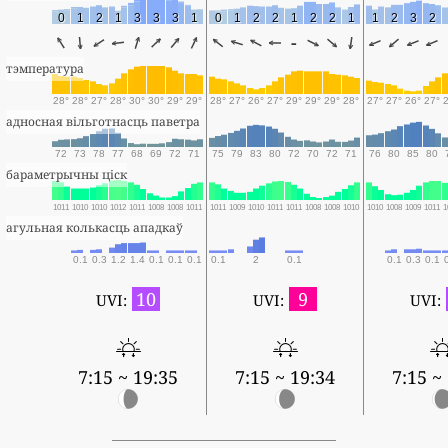
0
1
2
1
3
3
3
1
0
1
2
2
1
2
2
1
1
2
3
2
-
тэмпература
28°
28°
27°
28°
30°
30°
29°
29°
28°
27°
26°
27°
29°
29°
29°
28°
27°
27°
26°
27°
адносная вільготнасць паветра
72
73
78
77
68
69
72
71
75
79
83
80
72
70
72
71
76
80
85
80
бараметрычны ціск
1011
1010
1010
1012
1011
1008
1008
1011
1011
1009
1010
1011
1011
1008
1008
1010
1010
1008
1009
1011
1
агульная колькасць ападкаў
0.1
0.3
1.2
1.4
0.1
0.1
0.1
0.1
2
0.1
0.1
0.3
0.1
10
9
UVI:
UVI:
UVI:
7:15 ~ 19:35
7:15 ~ 19:34
7:15 ~