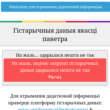
Націсніце для атрымання дадатковай інфармацыі
Гістарычныя даныя якасці
паветра
На жаль... здарылася нешта не так
На жаль, падчас загрузкі гістарычных
даных здарылася нешта не так
Perai
Для атрымання дадатковай інфармацыі
праверце платформу гістарычных даных:
aqicn.org/historical/be/#city:perai
&