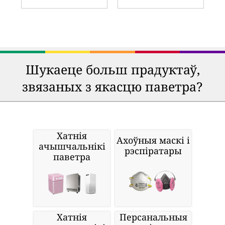
Шукаеце больш прадуктаў,
звязаных з якасцю паветра?
Хатнія
Ахоўныя маскі і
ачышчальнікі
рэспіратары
паветра
Хатнія
Персанальныя