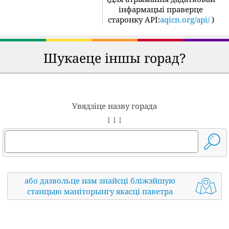
інфармацыі праверце
старонку API:
aqicn.org/api/
)
Шукаеце іншы горад?
Увядзіце назву горада
↓ ↓ ↓
або дазвольце нам знайсці бліжэйшую
станцыю маніторынгу якасці паветра