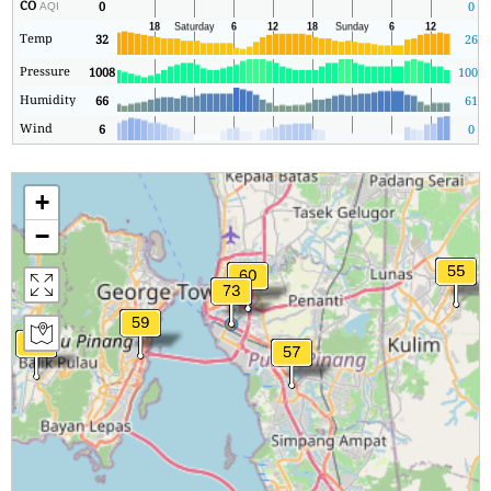
CO
0
0
AQI
Temp
32
26
Pressure
1008
1006
Humidity
66
61
Wind
6
0
+
−