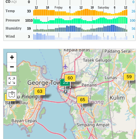
CO
0
0
AQI
Temp
33
26
Pressure
1010
1005
Humidity
59
56
Wind
3
1
+
−