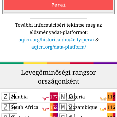
Perai
További információért tekintse meg az
előzményadat-platformot:
aqicn.org/historical/hu/#city:perai
&
aqicn.org/data-platform/
Levegőminőségi rangsor
országonként
🇿🇲
🇳🇬
177
118
Zambia
Nigeria
🇿🇦
🇲🇿
152
116
South Africa
Mozambique