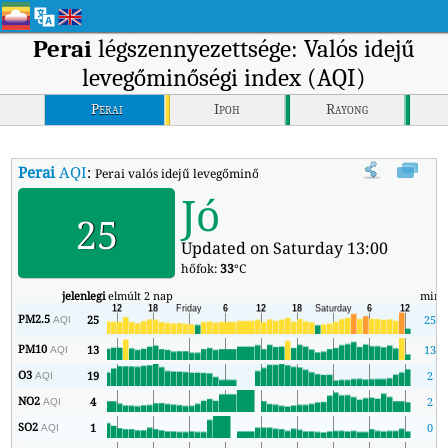
Perai
légszennyezettsége: Valós idejű
levegőminőségi index (AQI)
Perai
Ipoh
Rayong
Perai
AQI
:
Perai valós idejű levegőminőségi indexe (AQI).
Jó
25
Updated on Saturday 13:00
hőfok:
33
°C
jelenlegi
elmúlt 2 nap
min
PM2.5
25
25
AQI
PM10
13
13
AQI
O3
19
2
AQI
NO2
4
2
AQI
SO2
1
0
AQI