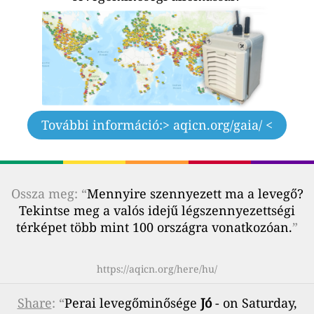
További információ:
> aqicn.org/gaia/ <
Ossza meg: “
Mennyire szennyezett ma a levegő?
Tekintse meg a valós idejű légszennyezettségi
térképet több mint 100 országra vonatkozóan.
”
https://aqicn.org/here/hu/
Share
: “
Perai levegőminősége
Jó
- on Saturday,