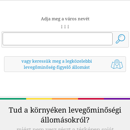
Adja meg a város nevét
↓ ↓ ↓
vagy keressük meg a legközelebbi
levegőminőség-figyelő állomást
Tud a környéken levegőminőségi
állomásokról?
miért nem vesz részt a térképen saját