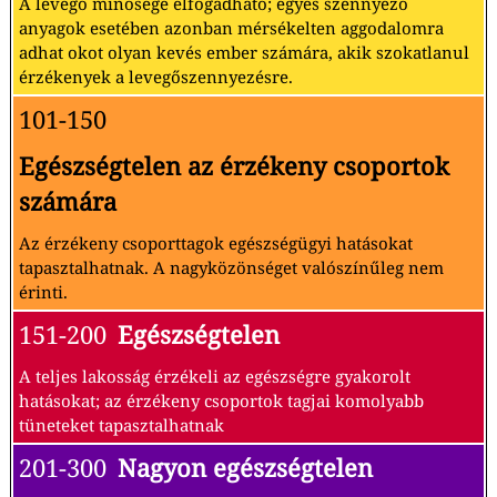
A levegő minősége elfogadható; egyes szennyező
anyagok esetében azonban mérsékelten aggodalomra
adhat okot olyan kevés ember számára, akik szokatlanul
érzékenyek a levegőszennyezésre.
101-150
Egészségtelen az érzékeny csoportok
számára
Az érzékeny csoporttagok egészségügyi hatásokat
tapasztalhatnak. A nagyközönséget valószínűleg nem
érinti.
151-200
Egészségtelen
A teljes lakosság érzékeli az egészségre gyakorolt
hatásokat; az érzékeny csoportok tagjai komolyabb
tüneteket tapasztalhatnak
201-300
Nagyon egészségtelen