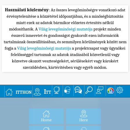
Használati közlemény
: Az összes levegőminőségre vonatkozó adat
érvénytelenítése a közzététel időpontjában, és a minőségbiztosítás
miatt ezek az adatok bármikor előzetes értesítés nélkül
módosíthatók. A
Világ levegőminőségi mutatója
projekt minden
ésszerű ismeretet és gondosságot gyakorolt ezen információk
tartalmának összeállításában, és semmilyen körülmények között nem
fogja a
Világ levegőminőségi mutatója
a projektcsapat vagy ügynökei
felelősséggel tartoznak az adatok átadásából közvetlenül vagy
közvetve okozott veszteségekért, sérülésekért vagy károkért
szerződésben, kártérítésben vagy egyéb módon.
itthon
Itt
Home
Here