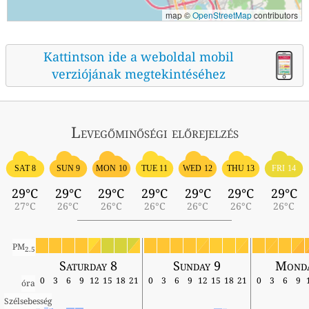
map ©
OpenStreetMap
contributors
Kattintson ide a weboldal mobil
verziójának megtekintéséhez
Levegőminőségi előrejelzés
SAT 8
SUN 9
MON 10
TUE 11
WED 12
THU 13
FRI 14
29°C
29°C
29°C
29°C
29°C
29°C
29°C
27°C
26°C
26°C
26°C
26°C
26°C
26°C
PM
2.5
Saturday 8
Sunday 9
Monda
0
3
6
9
12
15
18
21
0
3
6
9
12
15
18
21
0
3
6
9
óra
Szélsebesség