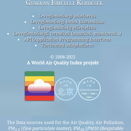
Gyakran Ismételt Kérdések
Levegőminőségi adatforrás
Levegőminőségi index kiszámítása
Levegőminőség előrejelzés
Levegőminőségű termékek (maszkok, monitorok…)
API (Application Programming Interface)
Történelmi adatplatform
© 2008-2025
A World Air Quality Index projekt
The Data sources used for the Air Quality, Air Pollution,
PM
(
fine particulate matter
), PM
(
PM10 (Respirable
2.5
10