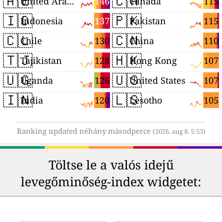
🇦🇪
🇨🇦
146
115
United Arab Emirates
Canada
🇮🇩
🇵🇰
137
115
Indonesia
Pakistan
🇨🇱
🇨🇳
130
110
Chile
China
🇹🇯
🇭🇰
128
107
Tajikistan
Hong Kong
🇺🇬
🇺🇸
126
107
Uganda
United States
🇮🇳
🇱🇸
120
105
India
Lesotho
Ranking updated néhány másodperce
(2026. aug 8. 5:53)
Töltse le a valós idejű
levegőminőség-index widgetet: