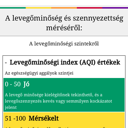
A levegőminőség és szennyezettség
méréséről:
A levegőminőségi szintekről
-
Levegőminőségi index (AQI) értékek
Az egészségügyi aggályok szintjei
0 - 50
Jó
A levegő minősége kielégítőnek tekinthető, és a
levegőszennyezés kevés vagy semmilyen kockázatot
jelent
51 -100
Mérsékelt