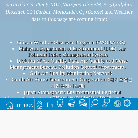
particulate matter)
), NO
(
Nitrogen Dioxide
), SO
(
Sulphur
2
2
Dioxide
), CO (
Carbon Monoxide
), O
(
Ozone
) and Weather
3
data in this page are coming from:
Citizen Weather Observer Program (CWOP/APRS)
Malaysia Department of Environment (DOE); Air
Polluant Index Management System
Division of Air Quality Data, Air Quality and Noise
Management Bureau, Pollution Control Department.
Gaia Air Quality Monitoring Network
South Air Korea Environment Corporation (대기오염실
시간공개시스템)
Japan Atmospheric Environmental Regional
Observation System (環境省大気汚染物質広域監視システム)
itthon
Itt
Perai Air Pollution
Perai overall air quality index is 25
Perai PM
(fine particulate matter) AQI is 25 - Perai PM
2.5
10
(PM10 (Respirable particulate matter)) AQI is 13 - Perai NO
2
(Nitrogen Dioxide) AQI is 4 - Perai SO
(Sulphur Dioxide) AQI
2
is 1 - Perai O
(Ozone) AQI is 19 - Perai CO (Carbon Monoxide)
3
AQI is 0 -