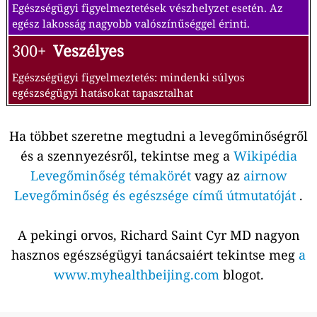
Egészségügyi figyelmeztetések vészhelyzet esetén. Az
egész lakosság nagyobb valószínűséggel érinti.
300+
Veszélyes
Egészségügyi figyelmeztetés: mindenki súlyos
egészségügyi hatásokat tapasztalhat
Ha többet szeretne megtudni a levegőminőségről
és a szennyezésről, tekintse meg a
Wikipédia
Levegőminőség témakörét
vagy az
airnow
Levegőminőség és egészsége című útmutatóját
.
A pekingi orvos, Richard Saint Cyr MD nagyon
hasznos egészségügyi tanácsaiért tekintse meg
a
www.myhealthbeijing.com
blogot.