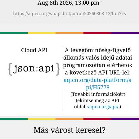
Aug 8th 2026, 13:00 pm
”
https://aqicn.org/snapshot/perai/20260808-13/hu/?cs
Cloud API
A levegőminőség-figyelő
állomás valós idejű adatai
programozottan elérhetők
a következő API URL-lel:
aqicn.org/data-platform/a
pi/H5778
(
További információkért
tekintse meg az API
oldalt:
aqicn.org/api/
)
Más várost keresel?