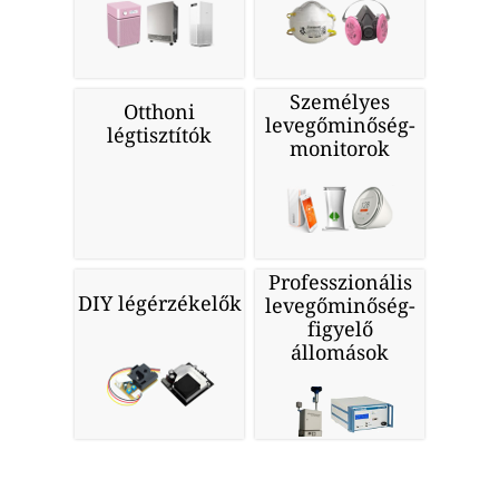
Személyes
Otthoni
levegőminőség-
légtisztítók
monitorok
Professzionális
DIY légérzékelők
levegőminőség-
figyelő
állomások