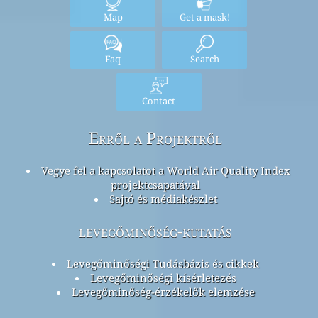
Map
Get a mask!
Faq
Search
Contact
Erről a Projektről
Vegye fel a kapcsolatot a World Air Quality Index
projektcsapatával
Sajtó és médiakészlet
levegőminőség-kutatás
Levegőminőségi Tudásbázis és cikkek
Levegőminőségi kísérletezés
Levegőminőség-érzékelők elemzése