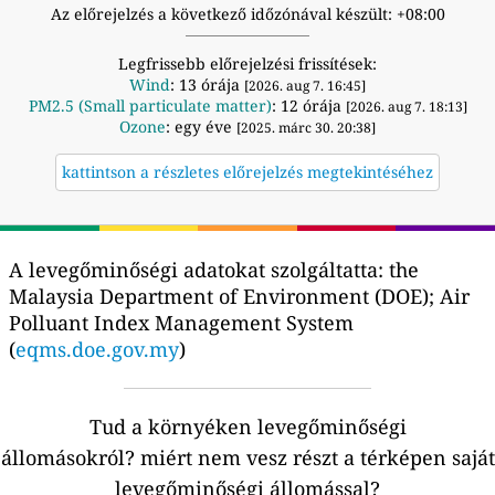
Az előrejelzés a következő időzónával készült: +08:00
Legfrissebb előrejelzési frissítések:
Wind
: 13 órája
[2026. aug 7. 16:45]
PM2.5 (Small particulate matter)
: 12 órája
[2026. aug 7. 18:13]
Ozone
: egy éve
[2025. márc 30. 20:38]
kattintson a részletes előrejelzés megtekintéséhez
A levegőminőségi adatokat szolgáltatta:
the
Malaysia Department of Environment (DOE); Air
Polluant Index Management System
(
eqms.doe.gov.my
)
Tud a környéken levegőminőségi
állomásokról?
miért nem vesz részt a térképen saját
levegőminőségi állomással?