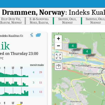
, Drammen, Norway
: Indeks Kua
Eilif Dues Vei,
E-16 Sandvika
Skoyen, Oslo,
Smestad, Oslo
Barum, Norway
Nord, Barum,
Norway
Norway
Norway
Indeks Kualitas Udara (AQI) Real-time Bangelokka, Drammen, Norway.
+
ik
−
ed on Thursday 23:00
5
°C
menit
maks
4
29
3
11
1
13