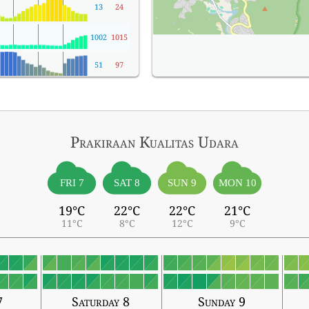
13
24
1002
1015
51
97
Prakiraan Kualitas Udara
FRI 7
SAT 8
SUN 9
MON 10
19°C
22°C
22°C
21°C
11°C
8°C
12°C
9°C
7
Saturday 8
Sunday 9