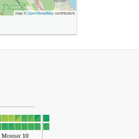
map ©
OpenStreetMap
contributors
Monday 10