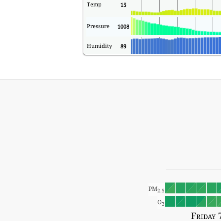
Temp
15
Pressure
1008
Humidity
89
PM
2.5
O
3
Friday 