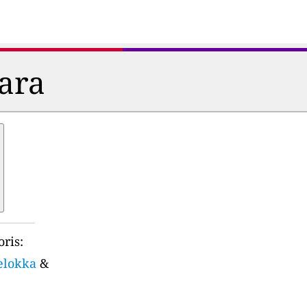
dara
ris:
elokka
&