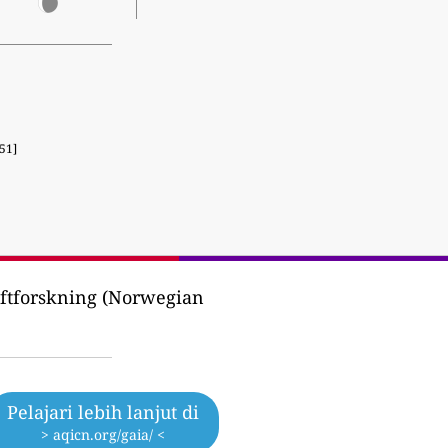
51]
Luftforskning (Norwegian
Pelajari lebih lanjut di
> aqicn.org/gaia/ <