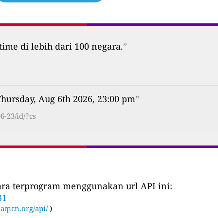
time di lebih dari 100 negara.
”
Thursday, Aug 6th 2026, 23:00 pm
”
-23/id/?cs
cara terprogram menggunakan url API ini:
31
:
aqicn.org/api/
)