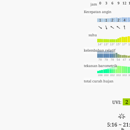
0
3
6
9
12
jam
Kecepatan angin
1
1
2
2
4
suhu
14°
13°
13°
15°
17°
1
kelembaban relatif
78
79
78
54
47
tekanan barometrik
1008
1010
1012
1013
1013
1
total curah hujan
2
UVI:
5:16 ~ 21