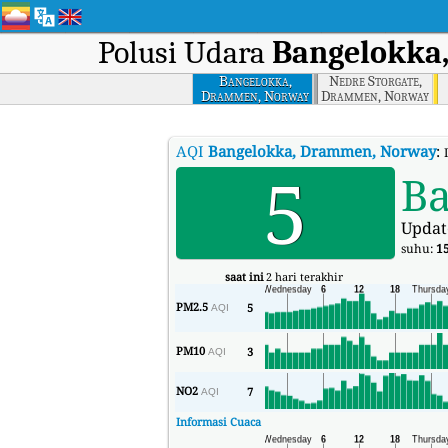
Polusi Udara
Bangelokka
Bangelokka,
Nedre Storgate,
Drammen, Norway
Drammen, Norway
AQI
Bangelokka, Drammen, Norway
:
5
Ba
Updat
suhu:
1
saat ini
2 hari terakhir
PM2.5
5
AQI
PM10
3
AQI
NO2
7
AQI
Informasi Cuaca