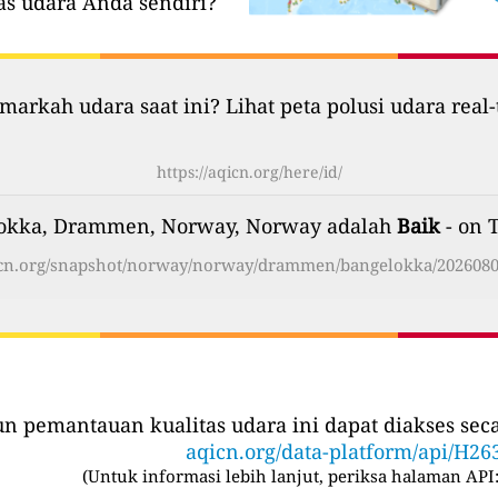
as udara Anda sendiri?
markah udara saat ini? Lihat peta polusi udara real-
https://aqicn.org/here/id/
elokka, Drammen, Norway, Norway adalah
Baik
- on 
qicn.org/snapshot/norway/norway/drammen/bangelokka/20260806
iun pemantauan kualitas udara ini dapat diakses se
aqicn.org/data-platform/api/H26
(
Untuk informasi lebih lanjut, periksa halaman API