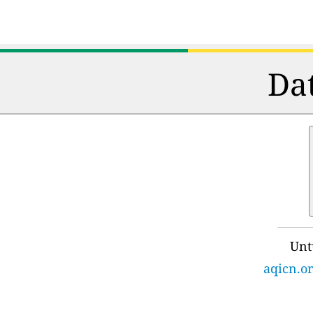
Dat
Unt
aqicn.o