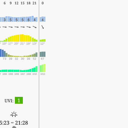
6
9
12
15
18
21
0
3
5
5
5
6
4
4
°
10°
17°
20°
21°
19°
13°
12°
0
73
39
32
30
36
52
67
7
1008
1008
1008
1007
1008
1010
1013
1
UVI:
5:23 ~ 21:28