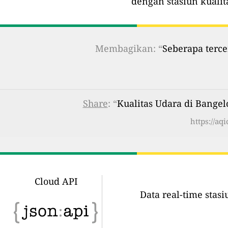
dengan stasiun kualit
Membagikan: “
Seberapa terce
Share
: “
Kualitas Udara di Bang
https://a
Cloud API
Data real-time stas