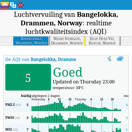
Luchtvervuiling van
Bangelokka,
Drammen, Norway
: realtime
luchtkwaliteitsindex (AQI)
Bangelokka,
Nedre Storgate,
Eilif Dues Vei,
Drammen, Norway
Drammen, Norway
Barum, Norway
De AQI van
Bangelokka, Drammen, Norway
:
De realtime lucht
Goed
5
Updated on Thursday 23:00
temperatuur:
15
°C
huidig
afgelopen 2 dagen
min
PM2.5
5
4
AQI
PM10
3
3
AQI
NO2
7
1
AQI