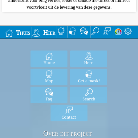
anderszins voor enig verlies, letsel of schade die direct of indirect
voortvloeit uit de levering van deze gegevens.
Thuis
Hier
Home
Here
Map
Get a mask!
Faq
Search
Contact
Over dit project