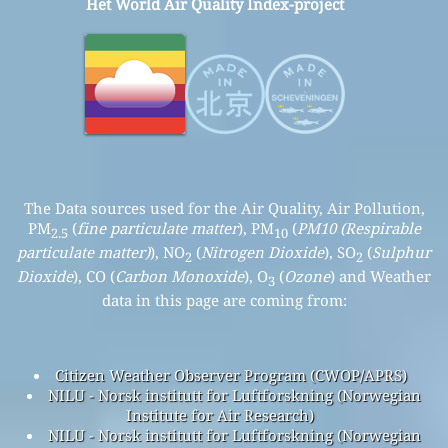
Het World Air Quality Index-project
The Data sources used for the Air Quality, Air Pollution,
PM
(
fine particulate matter
), PM
(
PM10 (Respirable
2.5
10
particulate matter)
), NO
(
Nitrogen Dioxide
), SO
(
Sulphur
2
2
Dioxide
), CO (
Carbon Monoxide
), O
(
Ozone
) and Weather
3
data in this page are coming from:
Citizen Weather Observer Program (CWOP/APRS)
NILU - Norsk institutt for Luftforskning (Norwegian
Institute for Air Research)
NILU - Norsk institutt for Luftforskning (Norwegian