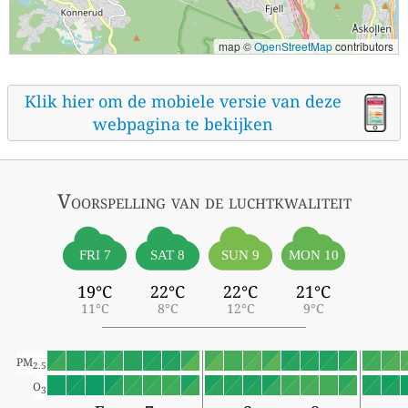
map ©
OpenStreetMap
contributors
Klik hier om de mobiele versie van deze
webpagina te bekijken
Voorspelling van de luchtkwaliteit
FRI 7
SAT 8
SUN 9
MON 10
19°C
22°C
22°C
21°C
11°C
8°C
12°C
9°C
PM
2.5
O
3