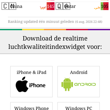
🇨🇳
🇶🇦
145
105
China
Qatar
Ranking updated één minuut geleden
(6 aug. 2026 22:48)
Download de realtime
luchtkwaliteitindexwidget voor:
iPhone & iPad
Android
Windows Phone
Windows PC