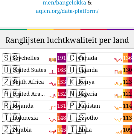
men/bangelokka
&
aqicn.org/data-platform/
Ranglijsten luchtkwaliteit per land
🇸🇨
🇨🇦
191
136
Seychelles
Canada
🇺🇸
🇺🇬
165
130
United States
Uganda
🇿🇦
🇰🇪
153
123
South Africa
Kenya
🇦🇪
🇳🇬
152
122
United Arab Emirates
Nigeria
🇷🇼
🇵🇰
151
114
Rwanda
Pakistan
🇮🇩
🇱🇸
148
113
Indonesia
Lesotho
🇿🇲
🇮🇳
145
109
Zambia
India