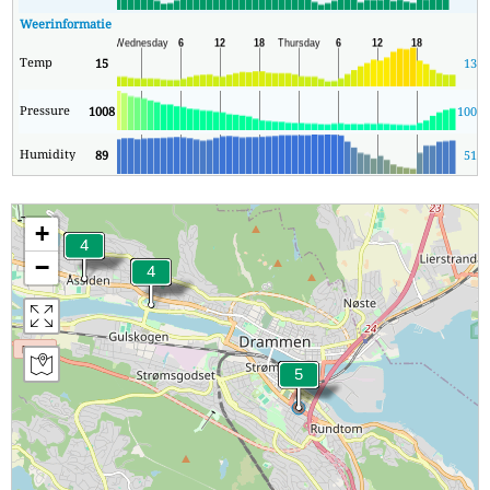
Weerinformatie
Temp
15
13
Pressure
1008
1002
Humidity
89
51
+
−