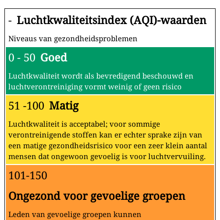
-
Luchtkwaliteitsindex (AQI)-waarden
Niveaus van gezondheidsproblemen
0 - 50
Goed
Luchtkwaliteit wordt als bevredigend beschouwd en
luchtverontreiniging vormt weinig of geen risico
51 -100
Matig
Luchtkwaliteit is acceptabel; voor sommige
verontreinigende stoffen kan er echter sprake zijn van
een matige gezondheidsrisico voor een zeer klein aantal
mensen dat ongewoon gevoelig is voor luchtvervuiling.
101-150
Ongezond voor gevoelige groepen
Leden van gevoelige groepen kunnen