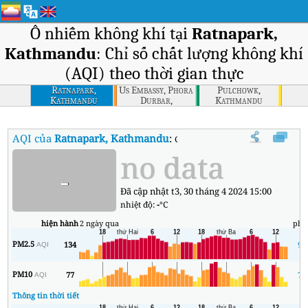
Ô nhiễm không khí tại
Ratnapark,
Kathmandu
: Chỉ số chất lượng không khí
(AQI) theo thời gian thực
Ratnapark,
Us Embassy, Phora
Pulchowk,
Kathmandu
Durbar,
Kathmandu
Kathmandu
AQI của
Ratnapark, Kathmandu
:
Chỉ số chất lượng không khí (AQI
no data
-
Đã cập nhật t3, 30 tháng 4 2024 15:00
nhiệt độ:
-
°C
hiện hành
2 ngày qua
phú
PM2.5
134
93
AQI
PM10
77
70
AQI
Thông tin thời tiết