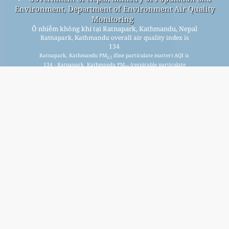
Environment, Department of Environment Air Quality
Monitoring
Ô nhiễm không khí tại Ratnapark, Kathmandu, Nepal
Ratnapark, Kathmandu overall air quality index is
134
Ratnapark, Kathmandu PM
(fine particulate matter) AQI is
2.5
134 - Ratnapark, Kathmandu PM
(respirable particulate
10
matter) AQI is 77 - Ratnapark, Kathmandu NO
(nitrogen
2
dioxide) AQI is n/a - Ratnapark, Kathmandu SO
(sulfur
2
dioxide) AQI is n/a - Ratnapark, Kathmandu O
(ozone) AQI is
3
n/a - Ratnapark, Kathmandu CO (carbon monoxide) AQI is
n/a -
Đăng ký danh sách gửi thư miễn phí hàng tháng của
chúng tôi và nhận thông báo khi có bài viết mới.
nộp
This page has been generated on Friday, Jul 31st 2026, 19:38 pm CST from jp2n