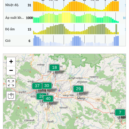
Nhiệt độ.
31
17
Áp suất không khí
1008
100
Độ ẩm
15
12
Gió
6
1
+
−