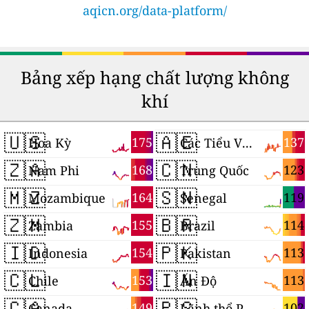
aqicn.org/data-platform/
Bảng xếp hạng chất lượng không
khí
🇺🇸
🇦🇪
175
137
Hoa Kỳ
Các Tiểu Vương quốc Ả Rập Thống nhất
🇿🇦
🇨🇳
168
123
Nam Phi
Trung Quốc
🇲🇿
🇸🇳
164
119
Mozambique
Senegal
🇿🇲
🇧🇷
155
114
Zambia
Brazil
🇮🇩
🇵🇰
154
113
Indonesia
Pakistan
🇨🇱
🇮🇳
153
113
Chile
Ấn Độ
🇨🇦
🇵🇸
149
102
Canada
Lãnh thổ Palestine