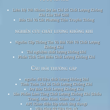
Liên Hệ Với Nhóm Dự án Chỉ Số Chất Lượng Không
Khí Của Thế Giới
Báo Chí Và Các Phương Tiện Truyền Thông
nghiên cứu chất lượng không khí
Nguồn Cấp Thông Tin Và Bài Viết Về Chất Lượng
Không Khí
Thí nghiệm chất lượng không khí
Phân Tích Cảm Biến Chất Lượng Không Khí
Câu hỏi thường gặp
nguồn dữ liệu chất lượng không khí
Tính Toán Chỉ Số Chất Lượng Không Khí
Dự Báo Chất Lượng Không Khí
Sản Phẩm Làm Tăng Chất Lượng Không Khí (khẩu
Trang, Màn Hình Giám Sát ...)
API (Giao diện lập trình ứng dụng)
Nền tảng dữ liệu lịch sử