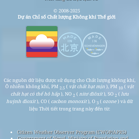
© 2008-2025
Dự án Chỉ số Chất lượng Không khí Thế giới
Các nguồn dữ liệu được sử dụng cho Chất lượng không khí,
Ô nhiễm không khí, PM
(
vật chất hạt mịn
), PM
(
vật
2.5
10
chất hạt có thể hô hấp
), NO
(
nitơ điôxít
), SO
(
lưu
2
2
huỳnh đioxit
), CO (
cacbon monoxit
), O
(
ozone
) và dữ
3
liệu Thời tiết trong trang này đến từ:
Citizen Weather Observer Program (CWOP/APRS)
Government of Nepal, Ministry of Population and