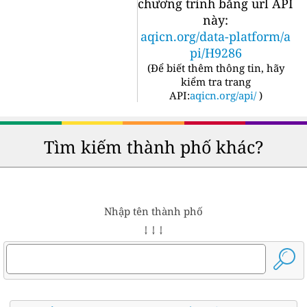
chương trình bằng url API
này:
aqicn.org/data-platform/a
pi/H9286
(
Để biết thêm thông tin, hãy
kiểm tra trang
API:
aqicn.org/api/
)
Tìm kiếm thành phố khác?
Nhập tên thành phố
↓ ↓ ↓