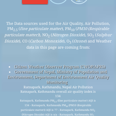
The Data sources used for the Air Quality, Air Pollution,
PM
(
fine particulate matter
), PM
(
PM10 (Respirable
2.5
10
particulate matter)
), NO
(
Nitrogen Dioxide
), SO
(
Sulphur
2
2
Dioxide
), CO (
Carbon Monoxide
), O
(
Ozone
) and Weather
3
data in this page are coming from:
Citizen Weather Observer Program (CWOP/APRS)
Government of Nepal, Ministry of Population and
Environment, Department of Environment Air Quality
Monitoring
Ratnapark, Kathmandu, Nepal Air Pollution
Ratnapark, Kathmandu overall air quality index is
134
Ratnapark, Kathmandu PM
(fine particulate matter) AQI is
2.5
134 - Ratnapark, Kathmandu PM
(PM10 (Respirable
10
particulate matter)) AQI is 77 - Ratnapark, Kathmandu NO
2
(Nitrogen Dioxide) AQI is n/a - Ratnapark, Kathmandu SO
2