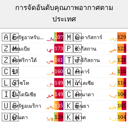
การจัดอันดับคุณภาพอากาศตาม
ประเทศ
🇦🇪
🇲🇬
207
129
สหรัฐอาหรับเอมิเรตส์
มาดากัสการ์
🇿🇲
🇵🇰
173
123
แซมเบีย
ปากีสถาน
🇿🇦
🇹🇯
161
121
แอฟริกาใต้
ทาจิกิสถาน
🇨🇱
🇶🇦
160
116
ชิลี
กาตาร์
🇱🇸
🇲🇾
149
114
เลโซโท
มาเลเซีย
🇮🇩
🇨🇦
149
106
อินโดนีเซีย
แคนาดา
🇺🇸
🇰🇪
135
105
สหรัฐอเมริกา
เคนยา
🇺🇬
🇰🇼
129
104
ยูกันดา
คูเวต