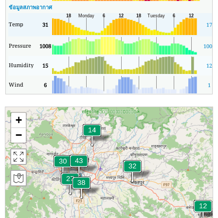
ข้อมูลสภาพอากาศ
Temp
31
17
Pressure
1008
1008
Humidity
15
12
Wind
6
1
+
−