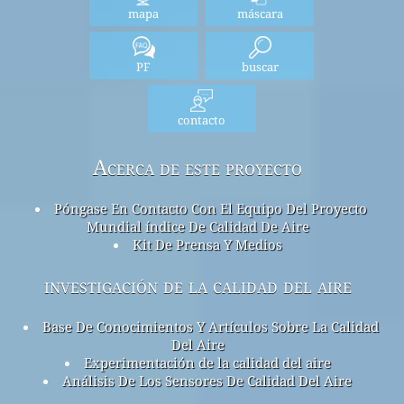
mapa
máscara
PF
buscar
contacto
Acerca de este proyecto
Póngase En Contacto Con El Equipo Del Proyecto
Mundial índice De Calidad De Aire
Kit De Prensa Y Medios
investigación de la calidad del aire
Base De Conocimientos Y Artículos Sobre La Calidad
Del Aire
Experimentación de la calidad del aire
Análisis De Los Sensores De Calidad Del Aire