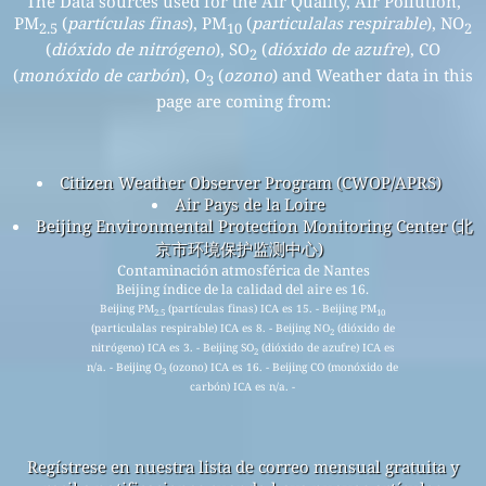
The Data sources used for the Air Quality, Air Pollution,
PM
(
partículas finas
), PM
(
particulalas respirable
), NO
2.5
10
2
(
dióxido de nitrógeno
), SO
(
dióxido de azufre
), CO
2
(
monóxido de carbón
), O
(
ozono
) and Weather data in this
3
page are coming from:
Citizen Weather Observer Program (CWOP/APRS)
Air Pays de la Loire
Beijing Environmental Protection Monitoring Center (北
京市环境保护监测中心)
Contaminación atmosférica de Nantes
Beijing índice de la calidad del aire es 16.
Beijing PM
(partículas finas) ICA es 15. - Beijing PM
2.5
10
(particulalas respirable) ICA es 8. - Beijing NO
(dióxido de
2
nitrógeno) ICA es 3. - Beijing SO
(dióxido de azufre) ICA es
2
n/a. - Beijing O
(ozono) ICA es 16. - Beijing CO (monóxido de
3
carbón) ICA es n/a. -
Regístrese en nuestra lista de correo mensual gratuita y