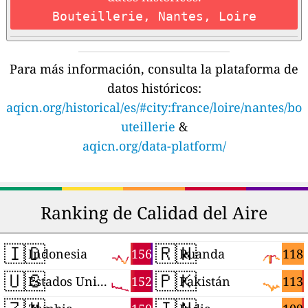
Bouteillerie, Nantes, Loire
Para más información, consulta la plataforma de
datos históricos:
aqicn.org/historical/es/#city:france/loire/nantes/bo
uteillerie
&
aqicn.org/data-platform/
Ranking de Calidad del Aire
🇮🇩
🇷🇼
156
118
Indonesia
Ruanda
🇺🇸
🇵🇰
152
113
Estados Unidos
Pakistán