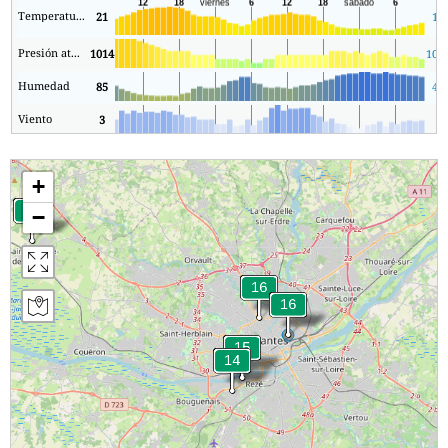
Temperatura.
21
16
Presión atmosférica
1014
101
Humedad
85
40
Viento
3
1
+
−