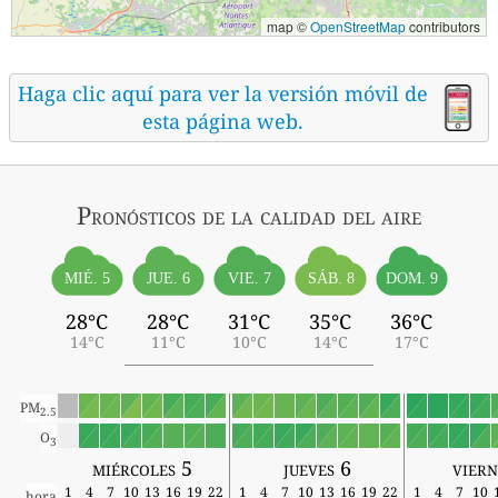
map ©
OpenStreetMap
contributors
Haga clic aquí para ver la versión móvil de
esta página web.
Pronósticos
de la calidad del aire
MIÉ. 5
SÁB. 8
JUE. 6
VIE. 7
DOM. 9
28°C
28°C
31°C
35°C
36°C
14°C
11°C
10°C
14°C
17°C
PM
2.5
O
3
miércoles 5
jueves 6
viern
1
4
7
10
13
16
19
22
1
4
7
10
13
16
19
22
1
4
7
10
hora