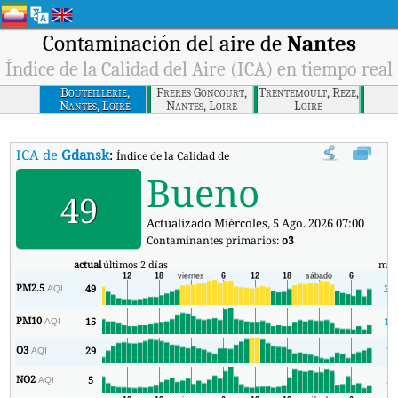
Contaminación del aire de
Nantes
Índice de la Calidad del Aire (ICA) en tiempo real
Bouteillerie,
Freres Goncourt,
Trentemoult, Reze,
Nantes, Loire
Nantes, Loire
Loire
ICA de
Gdansk
:
Índice de la Calidad del Aire (ICA) de Gdansk en tiempo r
Bueno
49
Actualizado Miércoles, 5 Ago. 2026 07:00
Contaminantes primarios:
o3
actual
últimos 2 días
mín
PM2.5
49
29
AQI
PM10
15
10
AQI
O3
29
7
AQI
NO2
5
2
AQI