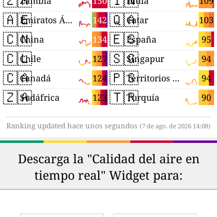
🇿🇲
🇮🇳
150
109
Zambia
India
🇦🇪
🇶🇦
142
103
Emiratos Árabes Unidos
Catar
🇨🇳
🇪🇸
134
95
China
España
🇨🇱
🇸🇬
127
94
Chile
Singapur
🇨🇦
🇵🇸
124
94
Canadá
Territorios Palestinos
🇿🇦
🇹🇷
123
90
Sudáfrica
Turquía
Ranking updated hace unos segundos
(7 de ago. de 2026 14:08)
Descarga la "Calidad del aire en
tiempo real" Widget para: