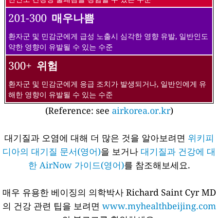
201-300
매우나쁨
환자군 및 민감군에게 급성 노출시 심각한 영향 유발, 일반인도
약한 영향이 유발될 수 있는 수준
300+
위험
환자군 및 민감군에게 응급 조치가 발생되거나, 일반인에게 유
해한 영향이 유발될 수 있는 수준
(Reference: see
airkorea.or.kr
)
대기질과 오염에 대해 더 많은 것을 알아보려면
위키피
디아의 대기질 문서(영어)
을 보거나
대기질과 건강에 대
한 AirNow 가이드(영어)
를 참조해보세요.
매우 유용한 베이징의 의학박사 Richard Saint Cyr MD
의 건강 관련 팁을 보려면
www.myhealthbeijing.com