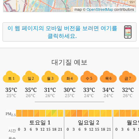
map ©
OpenStreetMap
contributors
이 웹 페이지의 모바일 버전을 보려면 여기를
클릭하세요.
대기질
예보
토 1
일 2
월 3
화 4
수 5
목 6
금 7
35°C
35°C
31°C
30°C
33°C
34°C
32°C
25°C
26°C
26°C
25°C
24°C
24°C
26°C
PM
2.5
토요일 1
일요일 2
월요
0
3
6
9
12
15
18
21
0
3
6
9
12
15
18
21
0
3
6
9
시간
풍속