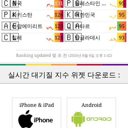
🇨🇳
🇵🇸
131
95
중국
팔레스타인 지구
🇵🇰
🇰🇷
126
95
파키스탄
대한민국
🇦🇪
🇶🇦
125
95
아랍에미리트
카타르
🇨🇱
🇧🇩
121
93
칠레
방글라데시
Ranking updated 몇 초 전
(2026년 8월 6일 오후 1:42)
실시간 대기질 지수 위젯 다운로드 :
iPhone & iPad
Android