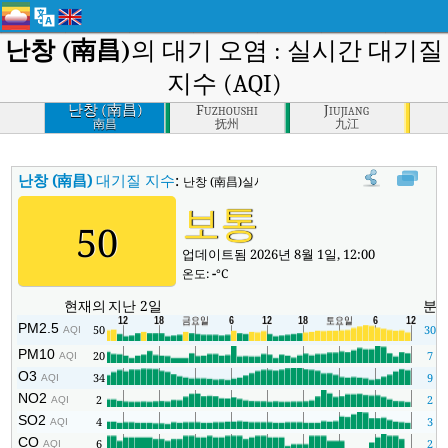
난창 (南昌)
의 대기 오염 : 실시간 대기질
지수 (AQI)
난창 (南昌)
Fuzhoushi
Jiujiang
南昌
抚州
九江
난창 (南昌)
대기질 지수
:
난창 (南昌)실시간 대기질 지수 (AQI).
보통
50
업데이트됨 2026년 8월 1일, 12:00
온도:
-
°C
현재의
지난 2일
분
PM2.5
50
30
AQI
PM10
20
7
AQI
O3
34
9
AQI
NO2
2
2
AQI
SO2
4
3
AQI
CO
6
2
AQI