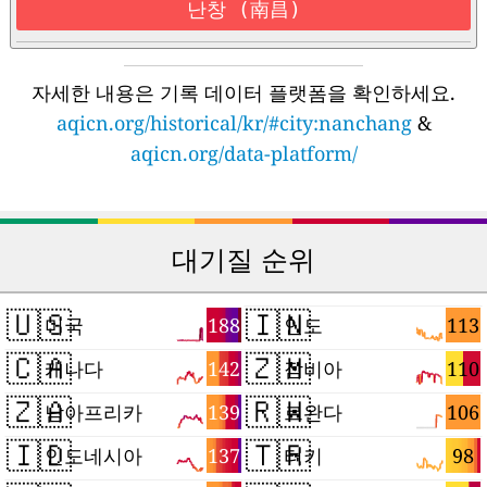
난창 (南昌)
자세한 내용은 기록 데이터 플랫폼을 확인하세요.
aqicn.org/historical/kr/#city:nanchang
&
aqicn.org/data-platform/
대기질 순위
🇺🇸
🇮🇳
188
113
미국
인도
🇨🇦
🇿🇲
142
110
캐나다
잠비아
🇿🇦
🇷🇼
139
106
남아프리카
르완다
🇮🇩
🇹🇷
137
98
인도네시아
터키