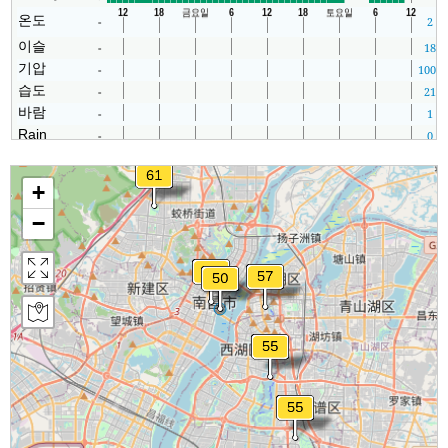
온도
-
2
이슬
-
18
기압
-
1006
습도
-
21
바람
-
1
Rain
-
0
+
−