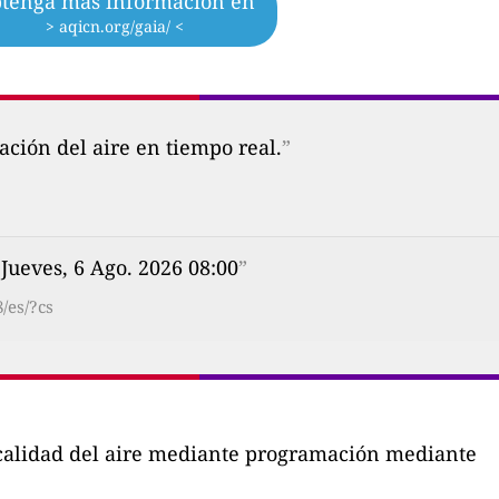
tenga más información en
> aqicn.org/gaia/ <
ción del aire en tiempo real.
”
 Jueves, 6 Ago. 2026 08:00
”
/es/?cs
a calidad del aire mediante programación mediante