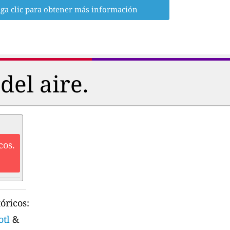
ga clic para obtener más información
del aire.
cos.
óricos:
otl
&