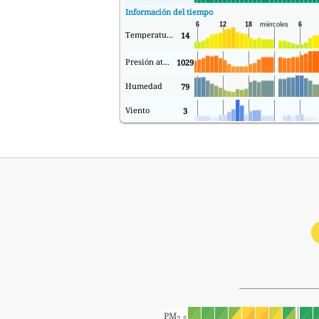
Información del tiempo
Temperatura.
14
Presión atmosférica
1029
Humedad
79
Viento
3
PM
2.5