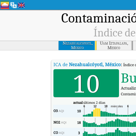
Contaminació
Índice de
Nezahualcoyotl,
Uam Iztapalapa,
Mexico
Mexico
ICA de
Nezahualcóyotl, México
:
Índice 
10
B
Actualiz
Contami
actual
últimos 2 días
O3
10
AQI
NO2
18
AQI
CO
3
AQI