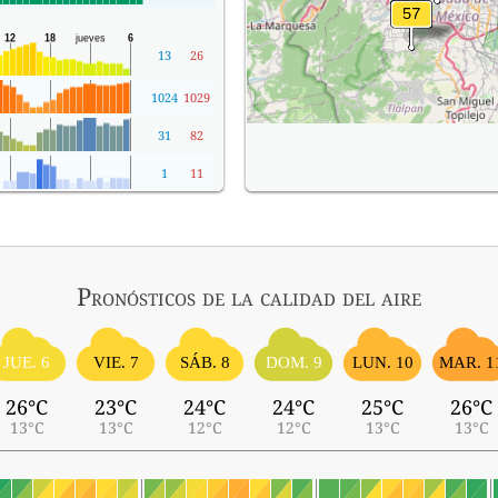
13
26
1024
1029
31
82
1
11
Pronósticos
de la calidad del aire
SÁB. 8
JUE. 6
VIE. 7
DOM. 9
LUN. 10
MAR. 1
26°C
23°C
24°C
24°C
25°C
26°C
13°C
13°C
12°C
12°C
13°C
13°C