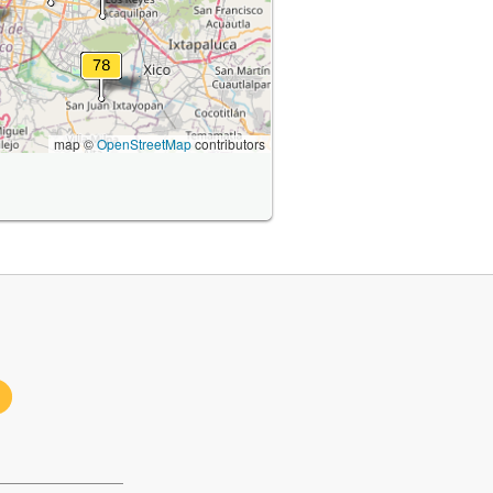
map ©
OpenStreetMap
contributors
1