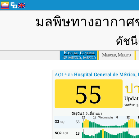
มลพิษทางอากาศ
ดัชน
Hospital General
Merced, Mexico
De Mexico, Mexico
AQI ของ
Hospital General de México,
55
ป
Updat
มลพิษปฐม
ปัจจุบัน
2 วันที่ผ่านมา
O3
55
AQI
NO2
13
AQI