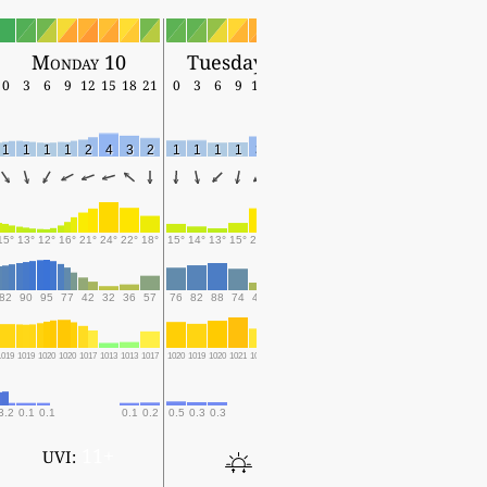
Monday 10
Tuesday 11
0
3
6
9
12
15
18
21
0
3
6
9
12
15
18
1
1
1
1
2
4
3
2
1
1
1
1
3
4
4
15°
13°
12°
16°
21°
24°
22°
18°
15°
14°
13°
15°
21°
24°
20°
82
90
95
77
42
32
36
57
76
82
88
74
40
27
43
1019
1019
1020
1020
1017
1013
1013
1017
1020
1019
1020
1021
1018
1014
1015
3.2
0.1
0.1
0.1
0.2
0.5
0.3
0.3
0.1
11+
UVI: