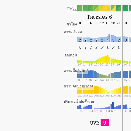
PM
2.5
Thursday 6
0
3
6
9
12
15
18
21
0
ชั่วโมง
ความเร็วลม
2
2
2
2
2
4
3
2
3
-
อุณหภูมิ
14°
14°
13°
15°
20°
23°
17°
16°
14°
1
ความชื้นสัมพัทธ์
83
87
92
78
54
41
67
79
87
ความดันบรรยากาศ
1020
1019
1020
1020
1018
1014
1016
1018
1021
1
ปริมาณน้ำฝนทั้งหมด
3.6
2
3.4
0.1
0.8
1.3
6.6
3.1
4
0
9
UVI: