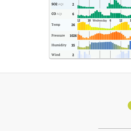
SO2
2
AQI
CO
6
AQI
Temp
26
Pressure
1026
Humidity
35
Wind
2