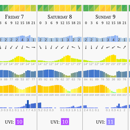
Friday 7
Saturday 8
Sunday 9
3
6
9
12
15
18
21
0
3
6
9
12
15
18
21
0
3
6
9
12
15
18
21
2
2
2
2
4
3
1
2
2
1
1
1
3
2
2
2
2
1
1
3
4
2
1
3°
13°
14°
20°
19°
14°
14°
14°
12°
12°
14°
17°
22°
17°
15°
14°
12°
12°
14°
20°
23°
15°
16°
89
88
77
49
53
87
77
85
92
93
79
62
37
63
78
84
91
89
78
50
36
80
76
020
1020
1021
1018
1015
1018
1019
1021
1019
1020
1021
1019
1014
1016
1018
1019
1019
1020
1021
1017
1012
1016
1017
.3
0.3
0.1
0.1
1.1
7.7
4.3
5.2
0.2
0.3
0.1
0.3
1.9
1.1
2.4
0.1
0.1
0.1
0.3
4.1
2
10
10
11
UVI:
UVI:
UVI: