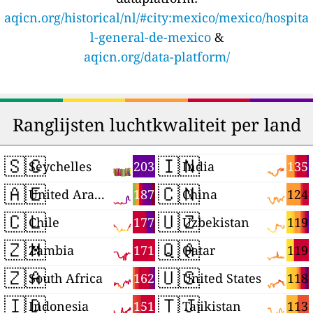
aqicn.org/historical/nl/#city:mexico/mexico/hospita
l-general-de-mexico
&
aqicn.org/data-platform/
Ranglijsten luchtkwaliteit per land
🇸🇨
🇮🇳
203
135
Seychelles
India
🇦🇪
🇨🇳
187
124
United Arab Emirates
China
🇨🇱
🇺🇿
177
119
Chile
Uzbekistan
🇿🇲
🇶🇦
171
119
Zambia
Qatar
🇿🇦
🇺🇸
162
118
South Africa
United States
🇮🇩
🇹🇯
151
113
Indonesia
Tajikistan