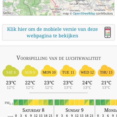
map ©
OpenStreetMap
contributors
Klik hier om de mobiele versie van deze
webpagina te bekijken
Voorspelling van de luchtkwaliteit
SAT 8
SUN 9
MON 10
TUE 11
WED 12
THU 13
23°C
22°C
23°C
23°C
24°C
21°C
12°C
12°C
12°C
13°C
13°C
13°C
PM
2.5
Saturday 8
Sunday 9
Monda
0
3
6
9
12
15
18
21
0
3
6
9
12
15
18
21
0
3
6
9
uur