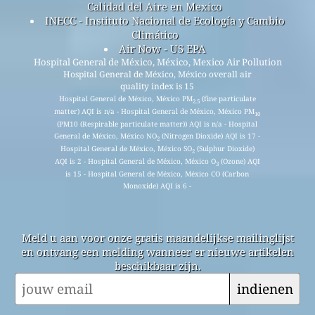
Calidad del Aire en Mexico
INECC - Instituto Nacional de Ecología y Cambio
Climático
Air Now - US EPA
Hospital General de México, México, Mexico Air Pollution
Hospital General de México, México overall air
quality index is 15
Hospital General de México, México PM
(fine particulate
2.5
matter) AQI is n/a - Hospital General de México, México PM
10
(PM10 (Respirable particulate matter)) AQI is n/a - Hospital
General de México, México NO
(Nitrogen Dioxide) AQI is 17 -
2
Hospital General de México, México SO
(Sulphur Dioxide)
2
AQI is 2 - Hospital General de México, México O
(Ozone) AQI
3
is 15 - Hospital General de México, México CO (Carbon
Monoxide) AQI is 6 -
Meld u aan voor onze gratis maandelijkse mailinglijst
en ontvang een melding wanneer er nieuwe artikelen
beschikbaar zijn.
indienen