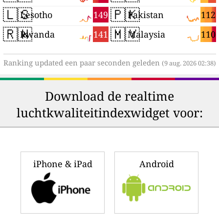
🇱🇸
🇵🇰
149
112
Lesotho
Pakistan
🇷🇼
🇲🇾
141
110
Rwanda
Malaysia
Ranking updated een paar seconden geleden
(9 aug. 2026 02:38)
Download de realtime
luchtkwaliteitindexwidget voor:
iPhone & iPad
Android