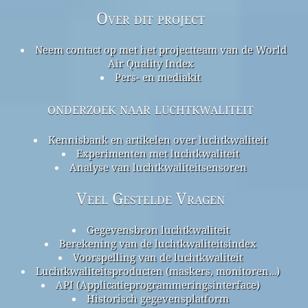
Over dit project
Neem contact op met het projectteam van de World
Air Quality Index
Pers- en mediakit
onderzoek naar luchtkwaliteit
Kennisbank en artikelen over luchtkwaliteit
Experimenten met luchtkwaliteit
Analyse van luchtkwaliteitsensoren
Veel Gestelde Vragen
Gegevensbron luchtkwaliteit
Berekening van de luchtkwaliteitsindex
Voorspelling van de luchtkwaliteit
Luchtkwaliteitsproducten (maskers, monitoren…)
API (Applicatieprogrammeringsinterface)
Historisch gegevensplatform