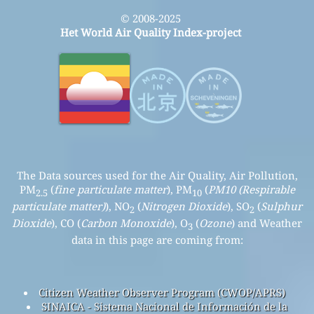
© 2008-2025
Het World Air Quality Index-project
The Data sources used for the Air Quality, Air Pollution,
PM
(
fine particulate matter
), PM
(
PM10 (Respirable
2.5
10
particulate matter)
), NO
(
Nitrogen Dioxide
), SO
(
Sulphur
2
2
Dioxide
), CO (
Carbon Monoxide
), O
(
Ozone
) and Weather
3
data in this page are coming from:
Citizen Weather Observer Program (CWOP/APRS)
SINAICA - Sistema Nacional de Información de la