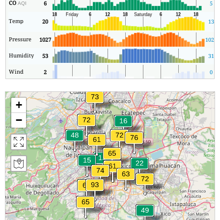
CO
6
5
AQI
Temp
20
13
Pressure
1027
1024
Humidity
53
31
Wind
2
0
+
−