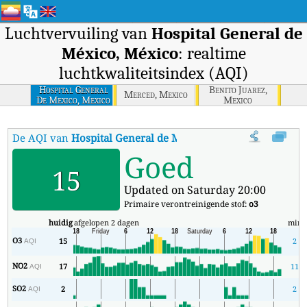
Luchtvervuiling van
Hospital General de
México, México
: realtime
luchtkwaliteitsindex (AQI)
Hospital General
Benito Juarez,
Merced, Mexico
De Mexico, Mexico
Mexico
De AQI van
Hospital General de México, México
:
De realtime l
Goed
15
Updated on Saturday 20:00
Primaire verontreinigende stof:
o3
huidig
afgelopen 2 dagen
min
O3
15
2
AQI
NO2
17
11
AQI
SO2
2
2
AQI