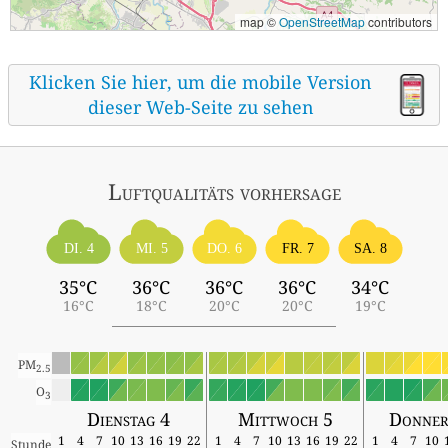
map ©
OpenStreetMap
contributors
Klicken Sie hier, um die mobile Version
dieser Web-Seite zu sehen
Luftqualitäts vorhersage
DI. 4
MI. 5
DO. 6
FR. 7
SA. 8
35°C
36°C
36°C
36°C
34°C
16°C
18°C
20°C
20°C
19°C
PM
2.5
O
3
Dienstag 4
Mittwoch 5
Donner
1
4
7
10
13
16
19
22
1
4
7
10
13
16
19
22
1
4
7
10
Stunde