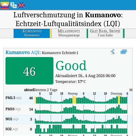
Luftverschmutzung in
Kumanovo
:
Echtzeit-Luftqualitätsindex (LQI)
Kumanovo
Miladinovci
Gazi Baba, Skopje
Куманово
Миладиновци
Гази Баба
Kumanovo
AQI
:
Kumanovo Echtzeit-Luftqualitätsindex (AQI).
Good
46
Aktualisiert Di., 4 Aug 2026 06:00
Temperatur:
17
°C
aktuell
letzten 2 Tage
Min
PM2.5
46
13
AQI
PM10
14
7
AQI
NO2
3
2
AQI
SO2
0
0
AQI