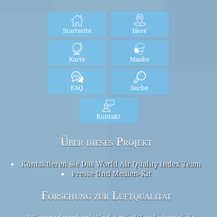
Startseite
Here
Karte
Maske
FAQ
Suche
Kontakt
Über dieses Projekt
Kontaktieren Sie Das World Air Quality Index Team
Presse Und Medien-Kit
Forschung zur Luftqualität