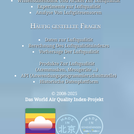
Wissensdatenbank Und Artikel Zur Luftqualität
Experimente zur Luftqualität
Analyse Von Luftgütesensoren
Häufig gestellte Fragen
Daten zur Luftqualität
Berechnung Des Luftqualitätsindexes
Vorhersage Der Luftqualität
Produkte Zur Luftqualität
(Atemmasken, Messgeräte ...)
API (Anwendungsprogrammierschnittstelle)
Historische Datenplattform
© 2008-2025
Das World Air Quality Index-Projekt