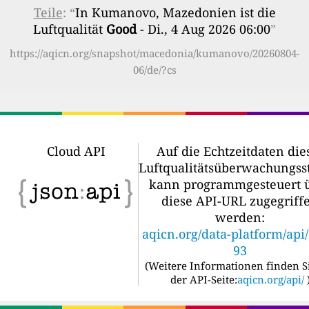
Teile
: “
In Kumanovo, Mazedonien ist die
Luftqualität
Good
- Di., 4 Aug 2026 06:00
”
https://aqicn.org/snapshot/macedonia/kumanovo/20260804-
06/de/?cs
Cloud API
Auf die Echtzeitdaten die
Luftqualitätsüberwachungss
kann programmgesteuert 
diese API-URL zugegriff
werden:
aqicn.org/data-platform/api
93
(
Weitere Informationen finden S
der API-Seite:
aqicn.org/api/