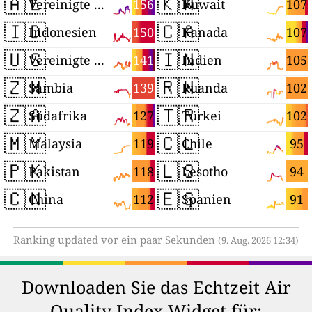
🇦🇪
🇰🇼
156
107
Vereinigte Arabische Emirate
Kuwait
🇮🇩
🇨🇦
150
107
Indonesien
Kanada
🇺🇸
🇮🇳
141
105
Vereinigte Staaten
Indien
🇿🇲
🇷🇼
139
102
Sambia
Ruanda
🇿🇦
🇹🇷
127
102
Südafrika
Türkei
🇲🇾
🇨🇱
119
95
Malaysia
Chile
🇵🇰
🇱🇸
118
94
Pakistan
Lesotho
🇨🇳
🇪🇸
112
91
China
Spanien
Ranking updated vor ein paar Sekunden
(9. Aug. 2026 12:34)
Downloaden Sie das Echtzeit Air
Quality Index Widget für: