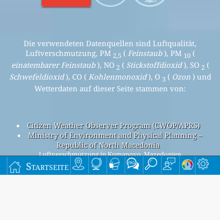
Die verwendeten Datenquellen sind Luftqualität,
Luftverschmutzung, PM
(
Feinstaub
), PM
(
2,5
10
einatembarer Feinstaub
), NO
(
Stickstoffdioxid
), SO
(
2
2
Schwefeldioxid
), CO (
Kohlenmonoxid
), O
(
Ozon
) und
3
Wetterdaten auf dieser Seite stammen von:
Citizen Weather Observer Program (CWOP/APRS)
Ministry of Environment and Physical Planning –
Republic of North Macedonia
Luftverschmutzung in Kumanovo, Mazedonien
Beijing overall air quality index is 46
Startseite
Beijing PM
(fine particulate matter) AQI is 46 - Beijing PM
2.5
10
(respirable particulate matter) AQI is 14 - Beijing NO
2
(nitrogen dioxide) AQI is 3 - Beijing SO
(sulfur dioxide) AQI is
2
0 - Beijing O
(ozone) AQI is n/a - Beijing CO (carbon
3
monoxide) AQI is n/a -