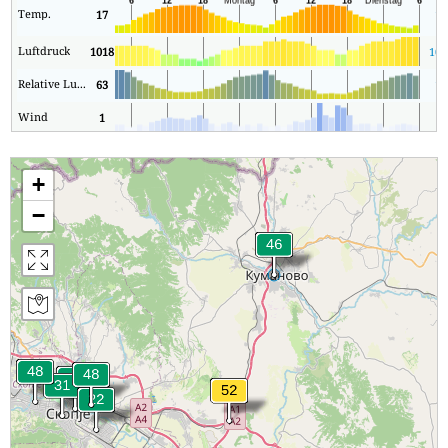
Temp.
17
15
Luftdruck
1018
101
Relative Luftfeuchtigkeit
63
19
Wind
1
1
+
−