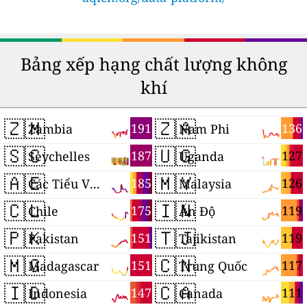
Bảng xếp hạng chất lượng không
khí
🇿🇲
🇿🇦
191
136
Zambia
Nam Phi
🇸🇨
🇺🇬
187
127
Seychelles
Uganda
🇦🇪
🇲🇾
185
126
Các Tiểu Vương quốc Ả Rập Thống nhất
Malaysia
🇨🇱
🇮🇳
175
119
Chile
Ấn Độ
🇵🇰
🇹🇯
151
119
Pakistan
Tajikistan
🇲🇬
🇨🇳
151
117
Madagascar
Trung Quốc
🇮🇩
🇨🇦
147
111
Indonesia
Canada