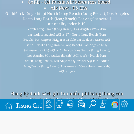
CARB - California Air Resources Board
Air Now - US EPA
Ô nhiễm không khí tại North Long Beach (Long Beach), Los Angeles
North Long Beach (Long Beach), Los Angeles overall
air quality index is 19
North Long Beach (Long Beach), Los Angeles PM
(fine
2.5
particulate matter) AQI is 17 - North Long Beach (Long
Beach), Los Angeles PM
(respirable particulate matter) AQI
10
is 19 - North Long Beach (Long Beach), Los Angeles NO
2
(nitrogen dioxide) AQI is 0 - North Long Beach (Long Beach),
Los Angeles SO
(sulfur dioxide) AQI is n/a - North Long
2
Beach (Long Beach), Los Angeles O
(ozone) AQI is 2 - North
3
Long Beach (Long Beach), Los Angeles CO (carbon monoxide)
AQI is n/a -
Đăng ký danh sách gửi thư miễn phí hàng tháng của
chúng tôi và nhận thông báo khi có bài viết mới.
Trang Chủ
nộp
This page has been generated on Saturday, Aug 1st 2026, 12:50 pm CST from jp2n