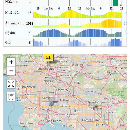
NO2
-
0
AQI
Nhiệt độ.
18
12
Áp suất không khí
1018
101
Độ ẩm
73
53
Gió
6
0
+
−