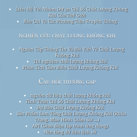
Liên Hệ Với Nhóm Dự án Chỉ Số Chất Lượng Không
Khí Của Thế Giới
Báo Chí Và Các Phương Tiện Truyền Thông
nghiên cứu chất lượng không khí
Nguồn Cấp Thông Tin Và Bài Viết Về Chất Lượng
Không Khí
Thí nghiệm chất lượng không khí
Phân Tích Cảm Biến Chất Lượng Không Khí
Câu hỏi thường gặp
nguồn dữ liệu chất lượng không khí
Tính Toán Chỉ Số Chất Lượng Không Khí
Dự Báo Chất Lượng Không Khí
Sản Phẩm Làm Tăng Chất Lượng Không Khí (khẩu
Trang, Màn Hình Giám Sát ...)
API (Giao diện lập trình ứng dụng)
Nền tảng dữ liệu lịch sử