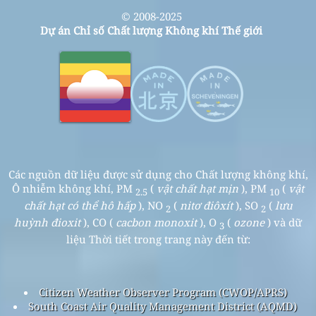
© 2008-2025
Dự án Chỉ số Chất lượng Không khí Thế giới
Các nguồn dữ liệu được sử dụng cho Chất lượng không khí,
Ô nhiễm không khí, PM
(
vật chất hạt mịn
), PM
(
vật
2.5
10
chất hạt có thể hô hấp
), NO
(
nitơ điôxít
), SO
(
lưu
2
2
huỳnh đioxit
), CO (
cacbon monoxit
), O
(
ozone
) và dữ
3
liệu Thời tiết trong trang này đến từ:
Citizen Weather Observer Program (CWOP/APRS)
South Coast Air Quality Management District (AQMD)