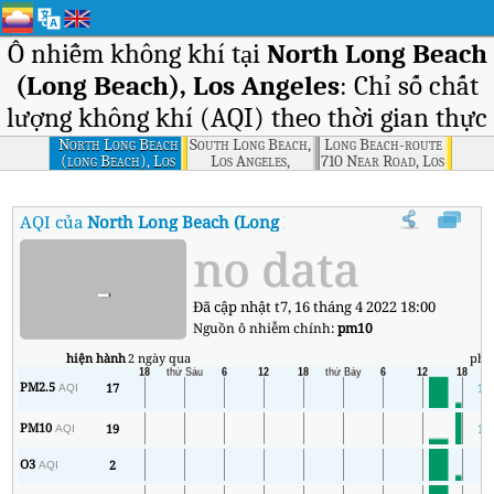
Ô nhiễm không khí tại
North Long Beach
(Long Beach), Los Angeles
: Chỉ số chất
lượng không khí (AQI) theo thời gian thực
North Long Beach
South Long Beach,
Long Beach-route
(long Beach), Los
Los Angeles,
710 Near Road, Los
Angeles
California
Angeles,
California
AQI của
North Long Beach (Long Beach), Los Angeles
:
Chỉ số 
no data
-
Đã cập nhật t7, 16 tháng 4 2022 18:00
Nguồn ô nhiễm chính:
pm10
hiện hành
2 ngày qua
phú
PM2.5
17
17
AQI
PM10
19
12
AQI
O3
2
2
AQI