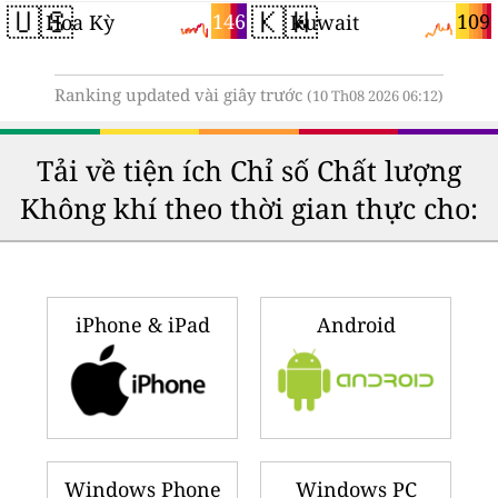
🇺🇸
🇰🇼
146
109
Hoa Kỳ
Kuwait
Ranking updated vài giây trước
(10 Th08 2026 06:12)
Tải về tiện ích Chỉ số Chất lượng
Không khí theo thời gian thực cho:
iPhone & iPad
Android
Windows Phone
Windows PC