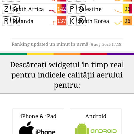
🇿🇦
🇵🇸
142
96
South Africa
Palestine
🇷🇼
🇰🇷
137
96
Rwanda
South Korea
Ranking updated un minut în urmă
(6 aug. 2026 17:18)
Descărcați widgetul în timp real
pentru indicele calității aerului
pentru:
iPhone & iPad
Android