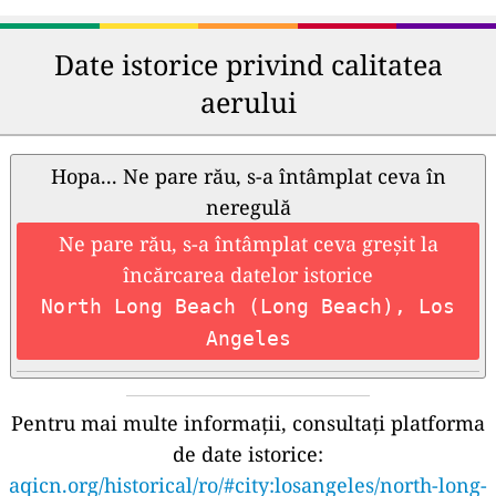
Date istorice privind calitatea
aerului
Hopa... Ne pare rău, s-a întâmplat ceva în
neregulă
Ne pare rău, s-a întâmplat ceva greșit la
încărcarea datelor istorice
North Long Beach (Long Beach), Los
Angeles
Pentru mai multe informații, consultați platforma
de date istorice:
aqicn.org/historical/ro/#city:losangeles/north-long-