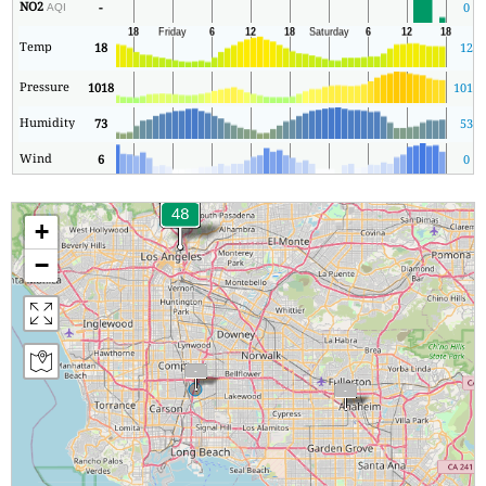
NO2
-
0
AQI
Temp
18
12
Pressure
1018
1013
Humidity
73
53
Wind
6
0
+
−