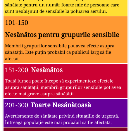
sănătate pentru un număr foarte mic de persoane care
sunt neobișnuit de sensibile la poluarea aerului.
101-150
Nesănătos pentru grupurile sensibile
Membrii grupurilor sensibile pot avea efecte asupra
sănătății. Este puțin probabil ca publicul larg să fie
afectat.
151-200
Nesănătos
Toată lumea poate începe să experimenteze efectele
asupra sănătății; membrii grupurilor sensibile pot avea
efecte mai grave asupra sănătății
201-300
Foarte Nesănătoasă
Avertismente de sănătate privind situațiile de urgență.
Întreaga populație este mai probabil să fie afectată.