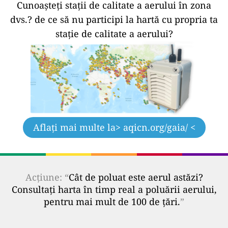
Cunoașteți stații de calitate a aerului în zona
dvs.?
de ce să nu participi la hartă cu propria ta
stație de calitate a aerului?
Aflați mai multe la
> aqicn.org/gaia/ <
Acțiune: “
Cât de poluat este aerul astăzi?
Consultați harta în timp real a poluării aerului,
pentru mai mult de 100 de țări.
”