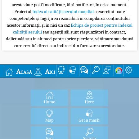
aceste date pot fi modificate, fără notificare, în orice moment.
Proiectul
Index al calității aerului mondial
a exercitat toate
competențele și îngrijirea rezonabilă în compilarea conținutului
acestor informații și în nici un caz
Echipa de proiect pentru indexul
calității aerului
sau agenții săi sunt răspunzători în contract,
delictuală sau în alt mod pentru orice pierdere, vătămare sau daună
care rezultă direct sau indirect din furnizarea acestor date.
Acasă
Aici
Home
Here
Map
Get a mask!
Faq
Search