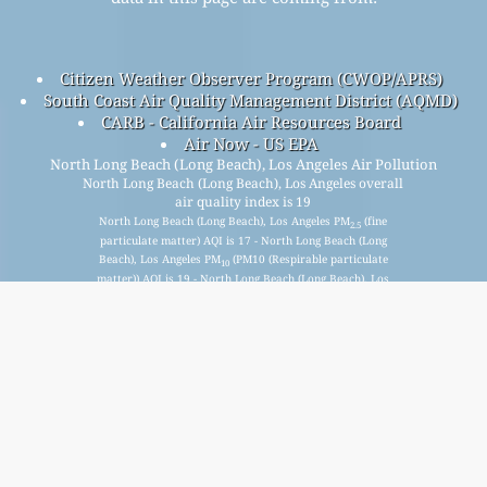
Citizen Weather Observer Program (CWOP/APRS)
South Coast Air Quality Management District (AQMD)
CARB - California Air Resources Board
Air Now - US EPA
North Long Beach (Long Beach), Los Angeles Air Pollution
North Long Beach (Long Beach), Los Angeles overall
air quality index is 19
North Long Beach (Long Beach), Los Angeles PM
(fine
2.5
particulate matter) AQI is 17 - North Long Beach (Long
Beach), Los Angeles PM
(PM10 (Respirable particulate
10
matter)) AQI is 19 - North Long Beach (Long Beach), Los
Angeles NO
(Nitrogen Dioxide) AQI is 0 - North Long Beach
2
(Long Beach), Los Angeles SO
(Sulphur Dioxide) AQI is n/a -
2
North Long Beach (Long Beach), Los Angeles O
(Ozone) AQI
3
is 2 - North Long Beach (Long Beach), Los Angeles CO
(Carbon Monoxide) AQI is n/a -
Înscrieți-vă pentru lista noastră de corespondență
lunară gratuită și primiți notificări când sunt disponibile