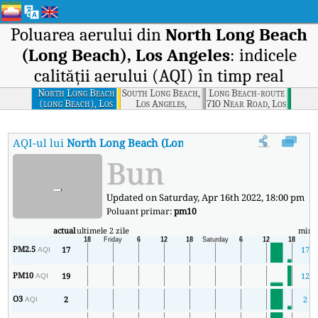
Poluarea aerului din
North Long Beach
(Long Beach), Los Angeles
: indicele
calității aerului (AQI) în timp real
North Long Beach
South Long Beach,
Long Beach-route
(long Beach), Los
Los Angeles,
710 Near Road, Los
Angeles
California
Angeles,
California
AQI-ul lui
North Long Beach (Long Beach), Los Angeles
:
Indi
Bun
-
Updated on Saturday, Apr 16th 2022, 18:00 pm
Poluant primar:
pm10
actual
ultimele 2 zile
min
PM2.5
17
17
AQI
PM10
19
12
AQI
O3
2
2
AQI