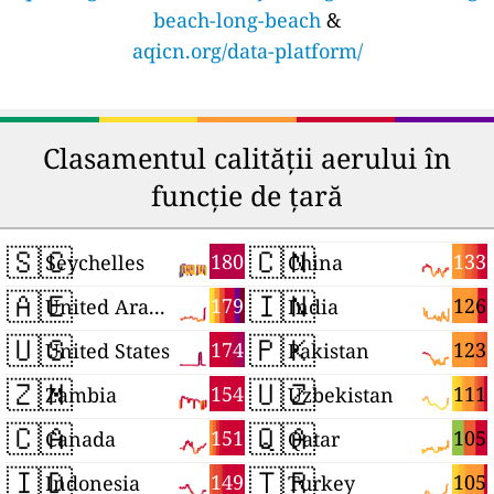
beach-long-beach
&
aqicn.org/data-platform/
Clasamentul calității aerului în
funcție de țară
🇸🇨
🇨🇳
180
133
Seychelles
China
🇦🇪
🇮🇳
179
126
United Arab Emirates
India
🇺🇸
🇵🇰
174
123
United States
Pakistan
🇿🇲
🇺🇿
154
111
Zambia
Uzbekistan
🇨🇦
🇶🇦
151
105
Canada
Qatar
🇮🇩
🇹🇷
149
105
Indonesia
Turkey