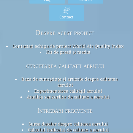
Contact
Despre acest proiect
Contactați echipa de proiect World Air Quality Index
Kit de presă și media
cercetarea calitatii aerului
Baza de cunoștințe și articole despre calitatea
aerului
Experimentarea calității aerului
Analiza senzorilor de calitate a aerului
întrebări frecvente
Sursa datelor despre calitatea aerului
Calculul indicelui de calitate a aerului