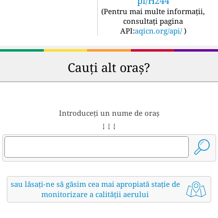
pi/H244
(
Pentru mai multe informații,
consultați pagina
API:
aqicn.org/api/
)
Cauți alt oraș?
Introduceți un nume de oraș
↓ ↓ ↓
sau lăsați-ne să găsim cea mai apropiată stație de
monitorizare a calității aerului