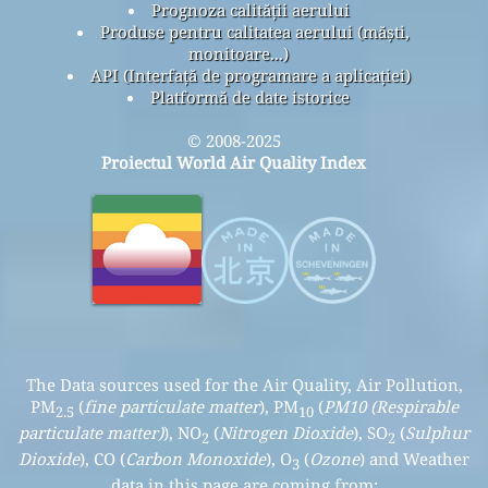
Prognoza calității aerului
Produse pentru calitatea aerului (măști,
monitoare...)
API (Interfață de programare a aplicației)
Platformă de date istorice
© 2008-2025
Proiectul World Air Quality Index
The Data sources used for the Air Quality, Air Pollution,
PM
(
fine particulate matter
), PM
(
PM10 (Respirable
2.5
10
particulate matter)
), NO
(
Nitrogen Dioxide
), SO
(
Sulphur
2
2
Dioxide
), CO (
Carbon Monoxide
), O
(
Ozone
) and Weather
3
data in this page are coming from: