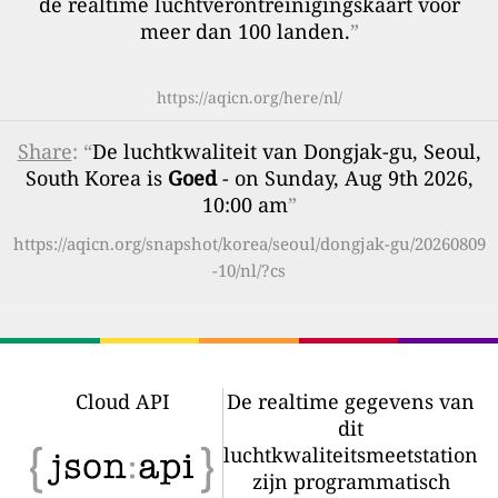
de realtime luchtverontreinigingskaart voor
meer dan 100 landen.
”
https://aqicn.org/here/nl/
Share
: “
De luchtkwaliteit van Dongjak-gu, Seoul,
South Korea is
Goed
- on Sunday, Aug 9th 2026,
10:00 am
”
https://aqicn.org/snapshot/korea/seoul/dongjak-gu/20260809
-10/nl/?cs
Cloud API
De realtime gegevens van
dit
luchtkwaliteitsmeetstation
zijn programmatisch