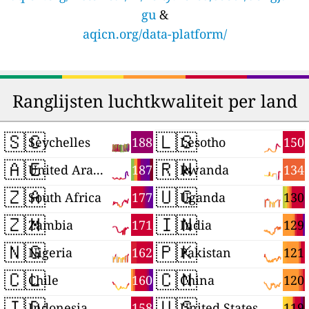
gu
&
aqicn.org/data-platform/
Ranglijsten luchtkwaliteit per land
🇸🇨
🇱🇸
188
150
Seychelles
Lesotho
🇦🇪
🇷🇼
187
134
United Arab Emirates
Rwanda
🇿🇦
🇺🇬
177
130
South Africa
Uganda
🇿🇲
🇮🇳
171
129
Zambia
India
🇳🇬
🇵🇰
162
121
Nigeria
Pakistan
🇨🇱
🇨🇳
160
120
Chile
China
🇮🇩
🇺🇸
158
119
Indonesia
United States