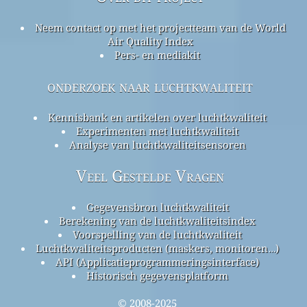
Neem contact op met het projectteam van de World
Air Quality Index
Pers- en mediakit
onderzoek naar luchtkwaliteit
Kennisbank en artikelen over luchtkwaliteit
Experimenten met luchtkwaliteit
Analyse van luchtkwaliteitsensoren
Veel Gestelde Vragen
Gegevensbron luchtkwaliteit
Berekening van de luchtkwaliteitsindex
Voorspelling van de luchtkwaliteit
Luchtkwaliteitsproducten (maskers, monitoren…)
API (Applicatieprogrammeringsinterface)
Historisch gegevensplatform
© 2008-2025