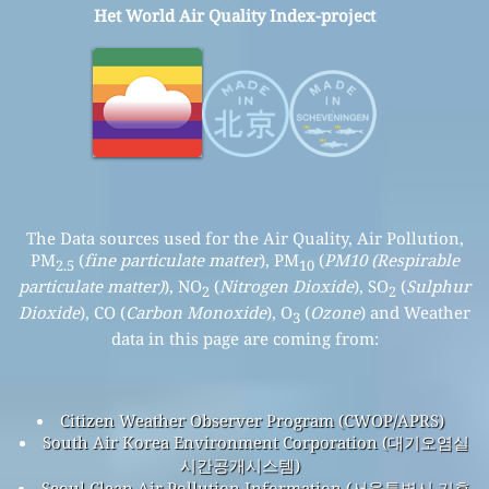
Het World Air Quality Index-project
The Data sources used for the Air Quality, Air Pollution,
PM
(
fine particulate matter
), PM
(
PM10 (Respirable
2.5
10
particulate matter)
), NO
(
Nitrogen Dioxide
), SO
(
Sulphur
2
2
Dioxide
), CO (
Carbon Monoxide
), O
(
Ozone
) and Weather
3
data in this page are coming from:
Citizen Weather Observer Program (CWOP/APRS)
South Air Korea Environment Corporation (대기오염실
시간공개시스템)
Seoul Clean Air Pollution Information (서울특별시 기후