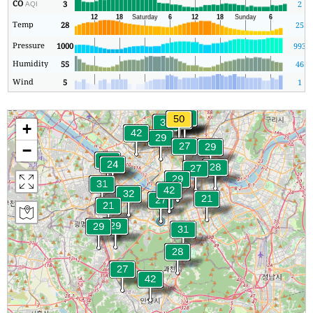
CO
3
2
AQI
Temp
28
25
Pressure
1000
993
Humidity
55
46
Wind
5
1
+
−