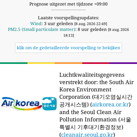
Prognose uitgezet met tijdzone +09:00
Laatste voorspellingsupdates:
Wind
: 3 uur geleden
[8 aug. 2026 22:49]
PM2.5 (Small particulate matter)
: 8 uur geleden
[8 aug. 2026
18:13]
klik om de gedetailleerde voorspelling te bekijken
Luchtkwaliteitsgegevens
verstrekt door:
the South Air
Korea Environment
Corporation (대기오염실시간
공개시스템) (
airkorea.or.kr
)
and the Seoul Clean Air
Pollution Information (서울
특별시 기후대기환경정보)
(
cleanair.seoul.go.kr
)