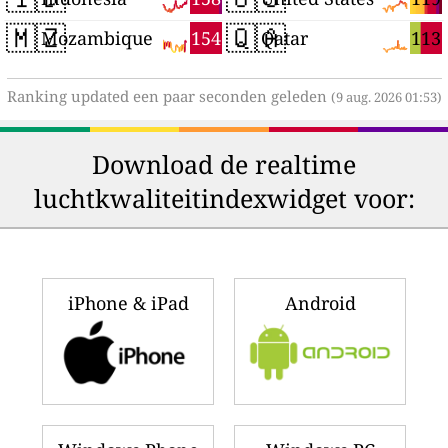
🇲🇿
🇶🇦
154
113
Mozambique
Qatar
Ranking updated een paar seconden geleden
(9 aug. 2026 01:53)
Download de realtime
luchtkwaliteitindexwidget voor:
iPhone & iPad
Android