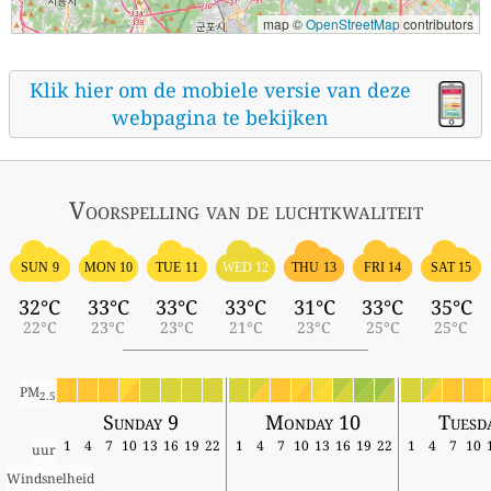
map ©
OpenStreetMap
contributors
Klik hier om de mobiele versie van deze
webpagina te bekijken
Voorspelling van de luchtkwaliteit
SUN 9
MON 10
TUE 11
WED 12
THU 13
FRI 14
SAT 15
32°C
33°C
33°C
33°C
31°C
33°C
35°C
22°C
23°C
23°C
21°C
23°C
25°C
25°C
PM
2.5
Sunday 9
Monday 10
Tuesd
1
4
7
10
13
16
19
22
1
4
7
10
13
16
19
22
1
4
7
10
uur
Windsnelheid