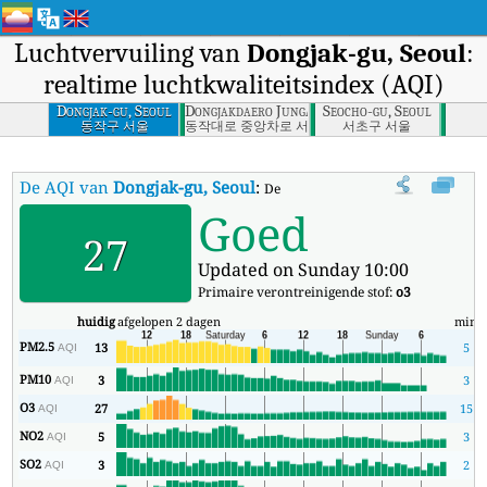
Luchtvervuiling van
Dongjak-gu, Seoul
:
realtime luchtkwaliteitsindex (AQI)
Dongjak-gu, Seoul
Dongjakdaero Jungangcharo, Seoul
Seocho-gu, Seoul
동작구 서울
동작대로 중앙차로 서울
서초구 서울
De AQI van
Dongjak-gu, Seoul
:
De realtime luchtkwaliteitsindex (A
Goed
27
Updated on Sunday 10:00
Primaire verontreinigende stof:
o3
huidig
afgelopen 2 dagen
min
m
PM2.5
13
5
AQI
PM10
3
3
AQI
O3
27
15
AQI
NO2
5
3
AQI
SO2
3
2
AQI