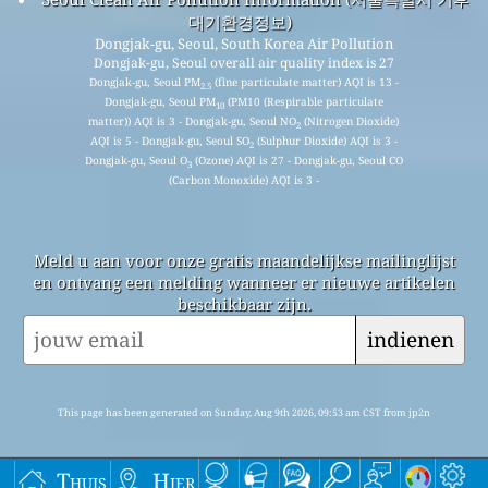
대기환경정보)
Dongjak-gu, Seoul, South Korea Air Pollution
Dongjak-gu, Seoul overall air quality index is 27
Dongjak-gu, Seoul PM
(fine particulate matter) AQI is 13 -
2.5
Dongjak-gu, Seoul PM
(PM10 (Respirable particulate
10
matter)) AQI is 3 - Dongjak-gu, Seoul NO
(Nitrogen Dioxide)
2
AQI is 5 - Dongjak-gu, Seoul SO
(Sulphur Dioxide) AQI is 3 -
2
Dongjak-gu, Seoul O
(Ozone) AQI is 27 - Dongjak-gu, Seoul CO
3
(Carbon Monoxide) AQI is 3 -
Meld u aan voor onze gratis maandelijkse mailinglijst
en ontvang een melding wanneer er nieuwe artikelen
beschikbaar zijn.
indienen
This page has been generated on Sunday, Aug 9th 2026, 09:53 am CST from jp2n
Thuis
Hier