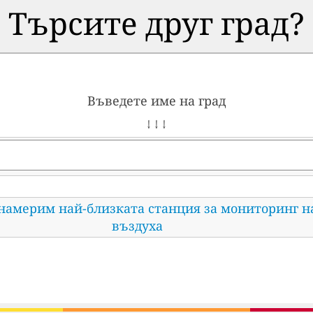
Търсите друг град?
Въведете име на град
↓ ↓ ↓
 намерим най-близката станция за мониторинг н
въздуха