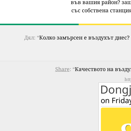
във вашия район?
защ
със собствена станция
Дял: “
Колко замърсен е въздухът днес? 
Share
: “
Качеството на въздух
htt