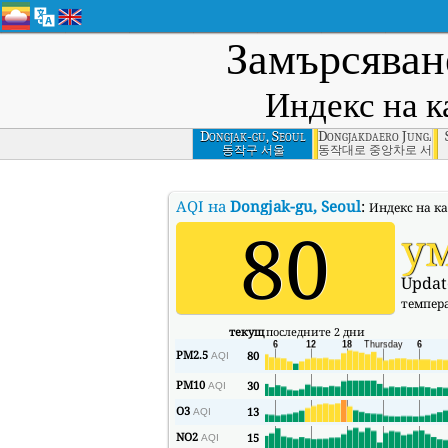
Замърсяван
Индекс на к
Dongjak-gu, Seoul
Dongjakdaero Jungang
동작구 서울
동작대로 중앙차로 서울
AQI на
Dongjak-gu, Seoul
:
Индекс на ка
80
у
Updat
темпер
текущ
последните 2 дни
PM2.5
80
AQI
PM10
30
AQI
O3
13
AQI
NO2
15
AQI