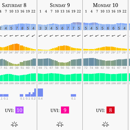
Saturday 8
Sunday 9
Monday 10
4
7
10
13
16
19
22
1
4
7
10
13
16
19
22
1
4
7
10
13
16
19
22
2
4
5
7
8
5
4
3
3
4
5
6
7
7
5
5
4
5
5
6
6
5
4
9°
30°
34°
36°
32°
28°
25°
24°
23°
25°
28°
31°
31°
27°
26°
25°
25°
26°
29°
30°
29°
27°
26°
67
61
46
39
51
60
71
69
71
67
58
50
51
65
69
72
74
68
62
59
61
67
68
004
1006
1006
1004
1005
1006
1007
1007
1006
1007
1007
1006
1005
1006
1007
1006
1006
1007
1007
1006
1006
1007
1007
.1
0.1
0.1
0.1
0.2
0.4
0.1
10
9
8
UVI:
UVI:
UVI: