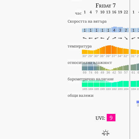
Friday 7
1
4
7
10
13
16
19
22
1
час
Скоростта на вятъра
1
1
1
1
1
4
3
2
1
температура
30°
29°
30°
36°
39°
37°
34°
32°
31°
2
относителна влажност
69
74
66
49
36
42
50
57
61
барометрично налягане
1005
1004
1005
1005
1003
1002
1003
1004
1004
1
общи валежи
0
9
UVI: