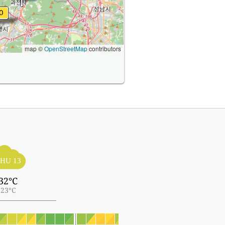
map ©
OpenStreetMap
contributors
HU 13
32°C
23°C