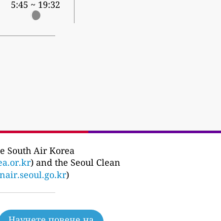
5:45 ~ 19:32
e South Air Korea
ea.or.kr
) and the Seoul Clean
nair.seoul.go.kr
)
Научете повече на