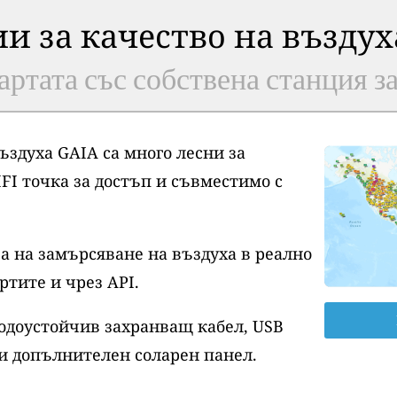
ии за качество на възду
артата със собствена станция з
ъздуха GAIA са много лесни за
FI точка за достъп и съвместимо с
а на замърсяване на въздуха в реално
ртите и чрез API.
водоустойчив захранващ кабел, USB
и допълнителен соларен панел.