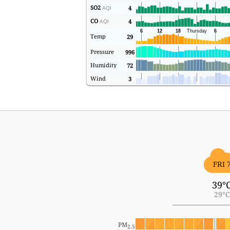
SO2
4
AQI
CO
4
AQI
Temp
29
Pressure
996
Humidity
72
Wind
3
FRI 
39°
29°C
PM
2.5