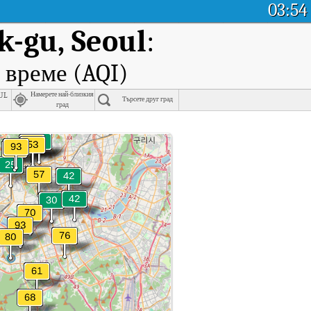
03:54
k-gu, Seoul
:
 време (AQI)
ul
Намерете най-близкия
Търсете друг град
град