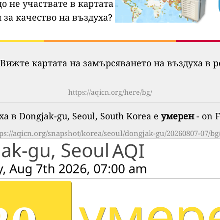
о не участвате в картата
 за качество на въздуха?
Вижте картата на замърсяването на въздуха в р
https://aqicn.org/here/bg/
а в Dongjak-gu, Seoul, South Korea е
умерен
- on F
ps://aqicn.org/snapshot/korea/seoul/dongjak-gu/20260807-07/bg