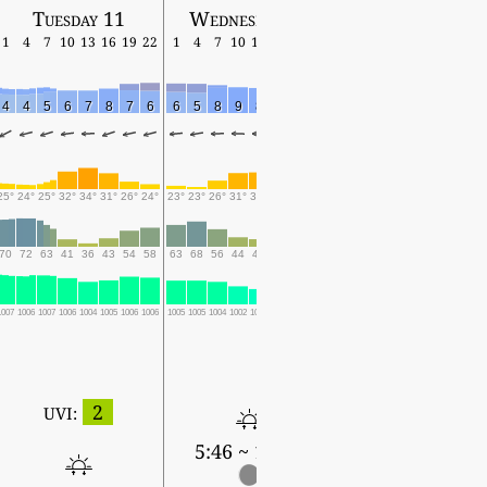
Tuesday 11
Wednesday 12
Thursday 13
1
4
7
10
13
16
19
22
1
4
7
10
13
16
19
22
1
4
7
10
13
16
19
4
4
5
6
7
8
7
6
6
5
8
9
8
8
8
7
7
6
7
7
8
8
7
25°
24°
25°
32°
34°
31°
26°
24°
23°
23°
26°
31°
31°
28°
25°
24°
23°
23°
27°
31°
32°
29°
27°
70
72
63
41
36
43
54
58
63
68
56
44
42
48
59
61
66
65
54
45
43
57
58
1007
1006
1007
1006
1004
1005
1006
1006
1005
1005
1004
1002
1001
1001
1002
1002
1001
1000
1000
998
996
996
998
2
UVI:
5:46 ~ 19:30
5:47 ~ 19:29