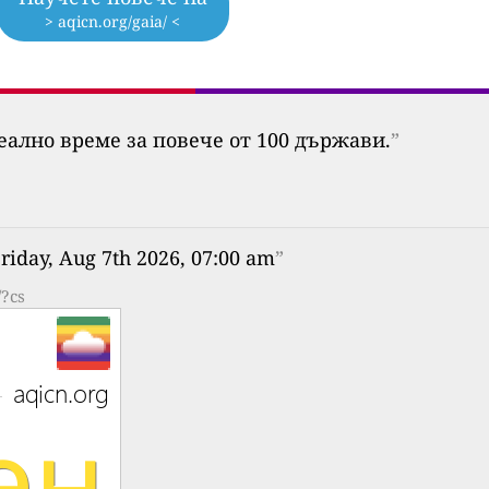
> aqicn.org/gaia/ <
еално време за повече от 100 държави.
”
riday, Aug 7th 2026, 07:00 am
”
/?cs