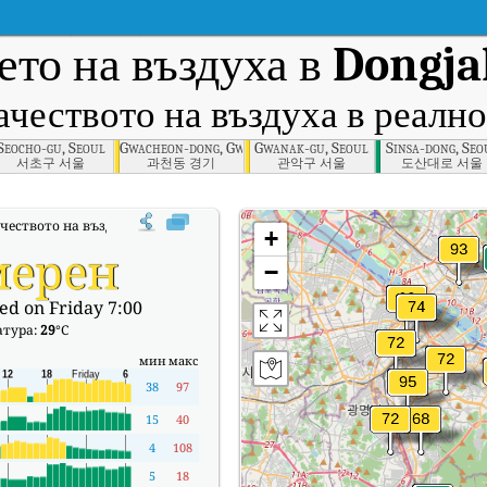
ето на въздуха в
Dongja
ачеството на въздуха в реално
charo, Seoul
Seocho-gu, Seoul
Gwacheon-dong, Gwacheon-si, Gyeonggi
Gwanak-gu, Seoul
Sinsa-dong, Seo
서초구 서울
과천동 경기
관악구 서울
도산대로 서울
чеството на въздуха в реално време (AQI) на Dongjak-gu, Seoul.
+
мерен
−
ed on Friday 7:00
атура:
29
°C
мин
макс
38
97
15
40
4
108
5
18