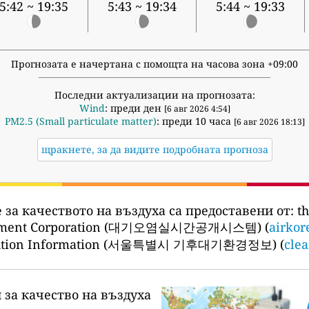
5:42 ~ 19:35
5:43 ~ 19:34
5:44 ~ 19:33
Прогнозата е начертана с помощта на часова зона +09:00
Последни актуализации на прогнозата:
Wind
: преди ден
[6 авг 2026 4:54]
PM2.5 (Small particulate matter)
: преди 10 часа
[6 авг 2026 18:13]
щракнете, за да видите подробната прогноза
 за качеството на въздуха са предоставени от:
th
nment Corporation (대기오염실시간공개시스템) (
airkor
llution Information (서울특별시 기후대기환경정보) (
clea
 за качество на въздуха