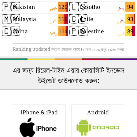
🇵🇰
🇱🇸
120
94
Pakistan
Lesotho
🇲🇾
🇨🇱
119
93
Malaysia
Chile
🇨🇳
🇵🇸
114
89
China
Palestine
Ranking updated কয়েক সেকেন্ড আগে
(৯ আগ ২০২৬, দুপুর ১২:৪৫ সময়)
এর জন্য রিয়েল-টাইম এয়ার কোয়ালিটি ইনডেক্স
উইজেট ডাউনলোড করুন:
iPhone & iPad
Android