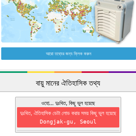
আরো তথ্যের জন্য ক্লিক করুন
বায়ু মানের ঐতিহাসিক তথ্য
ওহো... দুঃখিত, কিছু ভুল হয়েছে
দুঃখিত, ঐতিহাসিক ডেটা লোড করার সময় কিছু ভুল হয়েছে
Dongjak-gu, Seoul