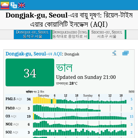
Dongjak-gu, Seoul
-এর বায়ু দূষণ: রিয়েল-টাইম
এয়ার কোয়ালিটি ইনডেক্স (AQI)
Dongjak-gu, Seoul
Dongjakdaero Jungangcharo, Seoul
Seocho-gu, Seoul
동작구 서울
동작대로 중앙차로 서울
서초구 서울
Dongjak-gu, Seoul
-এর AQI
:
Dongjak-gu, Seoul-এর রিয়েল-টাইম এয়ার কোয়ালিটি ই
ভাল
34
Updated on Sunday 21:00
তাপমাত্রা:
28
°C
বর্তমান
গত 2 দিন
মিনিট
সর্
PM2.5
34
5
AQI
PM10
3
3
AQI
O3
19
15
AQI
NO2
6
3
AQI
SO2
3
2
AQI