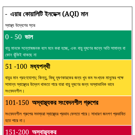
-
এয়ার কোয়ালিটি ইনডেক্স (AQI) মান
স্বাস্থ্য উদ্বেগের স্তর
0 - 50
ভাল
বায়ু মানকে সন্তোষজনক বলে মনে করা হচ্ছে, এবং বায়ু দূষণের জন্যে অতি সামান্য বা
কোন ঝুঁকিই থাকছে না
51 -100
মধ্যপন্থী
বায়ুর মান গ্রহণযোগ্য; কিন্তু, কিছু দূষণকারকের জন্য খুব কম সংখ্যক মানুষের পক্ষে
সামান্য স্বাস্থ্যের উদ্বেগ থাকতে পারে যারা বায়ু দূষণের জন্য অস্বাভাবিক ভাবে
সংবেদনশীল।
101-150
অস্বাস্থ্যকর সংবেদনশীল গ্রুপের
সংবেদনশীল গ্রুপের সদস্যরা স্বাস্থ্যের প্রভাব ফেলতে পারে। সাধারণ জনগণ প্রভাবিত
হতে পারে না।
151-200
অস্বাস্থ্যকর