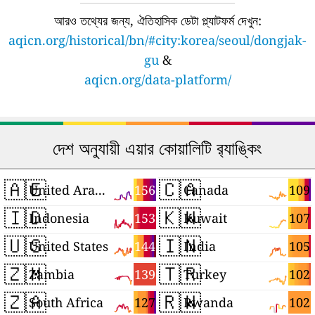
আরও তথ্যের জন্য, ঐতিহাসিক ডেটা প্ল্যাটফর্ম দেখুন:
aqicn.org/historical/bn/#city:korea/seoul/dongjak-
gu
&
aqicn.org/data-platform/
দেশ অনুযায়ী এয়ার কোয়ালিটি র‍্যাঙ্কিং
🇦🇪
🇨🇦
156
109
United Arab Emirates
Canada
🇮🇩
🇰🇼
153
107
Indonesia
Kuwait
🇺🇸
🇮🇳
144
105
United States
India
🇿🇲
🇹🇷
139
102
Zambia
Turkey
🇿🇦
🇷🇼
127
102
South Africa
Rwanda