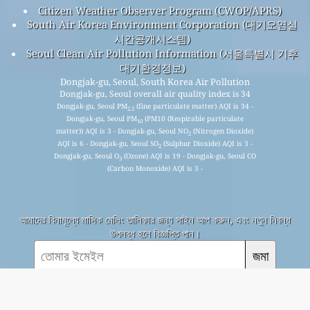
Citizen Weather Observer Program (CWOP/APRS)
South Air Korea Environment Corporation (대기오염실
시간공개시스템)
Seoul Clean Air Pollution Information (서울특별시 기후
대기환경정보)
Dongjak-gu, Seoul, South Korea Air Pollution
Dongjak-gu, Seoul overall air quality index is 34
Dongjak-gu, Seoul PM
(fine particulate matter) AQI is 34 -
2.5
Dongjak-gu, Seoul PM
(PM10 (Respirable particulate
10
matter)) AQI is 3 - Dongjak-gu, Seoul NO
(Nitrogen Dioxide)
2
AQI is 6 - Dongjak-gu, Seoul SO
(Sulphur Dioxide) AQI is 3 -
2
Dongjak-gu, Seoul O
(Ozone) AQI is 19 - Dongjak-gu, Seoul CO
3
(Carbon Monoxide) AQI is 3 -
আমাদের বিনামূল্যে মাসিক মেলিং তালিকার জন্য সাইন আপ করুন, এবং নতুন নিবন্ধ
উপলব্ধ হলে বিজ্ঞপ্তি পান।
জমা
This page has been generated on Sunday, Aug 9th 2026, 20:45 pm CST from jp2n