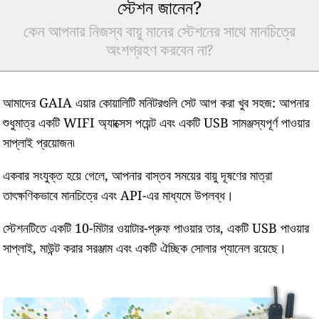
স্টেশন জানেন?
কেন আপনার নিজস্ব বায়ু মানের স্টেশনের সাথে মানচিত্রে
অংশগ্রহণ করবেন না?
আমাদের GAIA এয়ার কোয়ালিটি মনিটরগুলি সেট আপ করা খুব সহজ: আপনার
শুধুমাত্র একটি WIFI অ্যাক্সেস পয়েন্ট এবং একটি USB সামঞ্জস্যপূর্ণ পাওয়ার
সাপ্লাই প্রয়োজন৷
একবার সংযুক্ত হয়ে গেলে, আপনার বাস্তব সময়ের বায়ু দূষণের মাত্রা
তাৎক্ষণিকভাবে মানচিত্রে এবং API-এর মাধ্যমে উপলব্ধ।
স্টেশনটিতে একটি 10-মিটার ওয়াটার-প্রুফ পাওয়ার তার, একটি USB পাওয়ার
সাপ্লাই, মাউন্ট করার সরঞ্জাম এবং একটি ঐচ্ছিক সোলার প্যানেল রয়েছে।