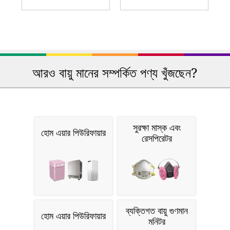
আরও বায়ু মানের সম্পর্কিত পণ্য খুঁজছেন?
সুরক্ষা মাস্ক এবং
হোম এয়ার পিউরিফায়ার
রেসপিরেটর
ব্যক্তিগত বায়ু গুণমান
হোম এয়ার পিউরিফায়ার
মনিটর