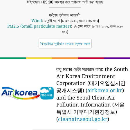
টাইমজোন +09:00 ব্যবহার করে পূর্বাভাস প্লট করা হয়েছে
সর্বশেষ পূর্বাভাস আপডেট:
Wind
: ৮ ঘন্টা আগে
[৯ আগ ২০২৬, সকাল ৪:৫৯ সময়]
PM2.5 (Small particulate matter)
: ১৯ ঘন্টা আগে
[৮ আগ ২০২৬, বিকাল ৬:১৩
সময়]
বিস্তারিত পূর্বাভাস দেখতে ক্লিক করুন
বায়ু মানের ডেটা সরবরাহ করে:
the South
Air Korea Environment
Corporation (대기오염실시간
공개시스템) (
airkorea.or.kr
)
and the Seoul Clean Air
Pollution Information (서울
특별시 기후대기환경정보)
(
cleanair.seoul.go.kr
)