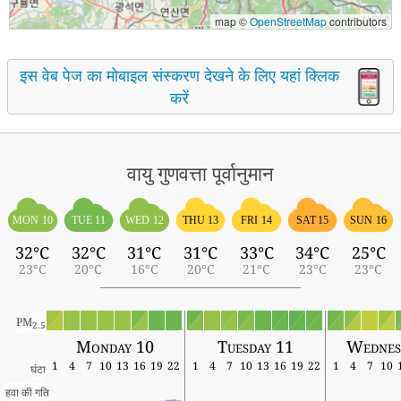
map ©
OpenStreetMap
contributors
इस वेब पेज का मोबाइल संस्करण देखने के लिए यहां क्लिक
करें
वायु गुणवत्ता पूर्वानुमान
MON 10
TUE 11
WED 12
THU 13
FRI 14
SAT 15
SUN 16
32°C
32°C
31°C
31°C
33°C
34°C
25°C
23°C
20°C
16°C
20°C
21°C
23°C
23°C
PM
2.5
Monday 10
Tuesday 11
Wednes
1
4
7
10
13
16
19
22
1
4
7
10
13
16
19
22
1
4
7
10
घंटा
हवा की गति