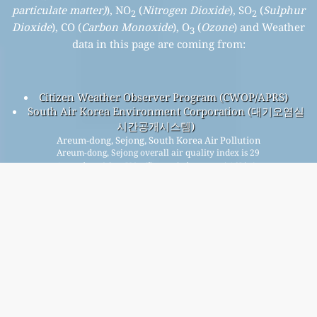
particulate matter)
), NO
(
Nitrogen Dioxide
), SO
(
Sulphur
2
2
Dioxide
), CO (
Carbon Monoxide
), O
(
Ozone
) and Weather
3
data in this page are coming from:
Citizen Weather Observer Program (CWOP/APRS)
South Air Korea Environment Corporation (대기오염실
시간공개시스템)
Areum-dong, Sejong, South Korea Air Pollution
Areum-dong, Sejong overall air quality index is 29
Areum-dong, Sejong PM
(fine particulate matter) AQI is 9 -
2.5
Areum-dong, Sejong PM
(PM10 (Respirable particulate
10
matter)) AQI is 8 - Areum-dong, Sejong NO
(Nitrogen Dioxide)
2
AQI is 5 - Areum-dong, Sejong SO
(Sulphur Dioxide) AQI is 4 -
2
Areum-dong, Sejong O
(Ozone) AQI is 29 - Areum-dong,
3
Sejong CO (Carbon Monoxide) AQI is 4 -
हमारी निःशुल्क मासिक मेलिंग सूची के लिए साइन अप करें, और नए लेख उपलब्ध
होने पर सूचित करें।