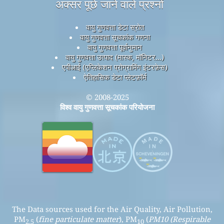
अक्सर पूछे जाने वाले प्रश्नों
वायु गुणवत्ता डेटा स्रोत
वायु गुणवत्ता सूचकांक गणना
वायु गुणवत्ता पूर्वानुमान
वायु गुणवत्ता उत्पाद (मास्क, मॉनिटर...)
एपीआई (एप्लिकेशन प्रोग्रामिंग इंटरफ़ेस)
ऐतिहासिक डेटा प्लेटफ़ॉर्म
© 2008-2025
विश्व वायु गुणवत्ता सूचकांक परियोजना
The Data sources used for the Air Quality, Air Pollution,
PM
(
fine particulate matter
), PM
(
PM10 (Respirable
2.5
10