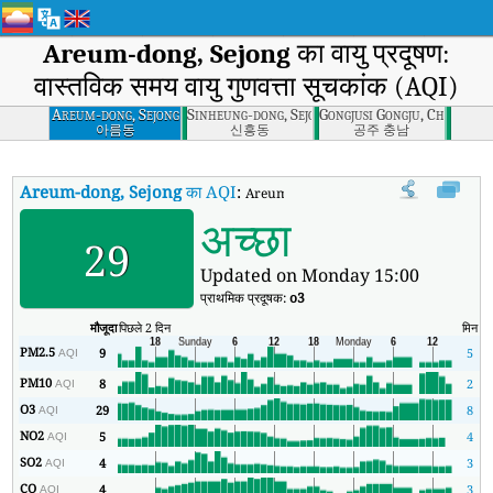
Areum-dong, Sejong
का वायु प्रदूषण:
वास्तविक समय वायु गुणवत्ता सूचकांक (AQI)
Areum-dong, Sejong
Sinheung-dong, Sejong
Gongjusi Gongju, Chungna
아름동
신흥동
공주 충남
Areum-dong, Sejong
का AQI
:
Areum-dong, Sejong का वास्तविक समय वायु गुण
अच्छा
29
Updated on Monday 15:00
प्राथमिक प्रदूषक:
o3
मौजूदा
पिछले 2 दिन
मिन
अ
PM2.5
9
5
AQI
PM10
8
2
AQI
O3
29
8
AQI
NO2
5
4
AQI
SO2
4
3
AQI
CO
4
3
AQI