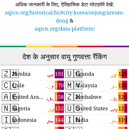
अधिक जानकारी के लिए, ऐतिहासिक डेटा प्लेटफ़ॉर्म देखें:
aqicn.org/historical/hi/#city:korea/sejong/areum-
dong
&
aqicn.org/data-platform/
देश के अनुसार वायु गुणवत्ता रैंकिंग
🇿🇲
🇺🇬
191
128
Zambia
Uganda
🇨🇱
🇲🇾
170
128
Chile
Malaysia
🇦🇪
🇿🇼
158
126
United Arab Emirates
Zimbabwe
🇳🇬
🇺🇸
152
121
Nigeria
United States
🇮🇩
🇮🇳
144
119
Indonesia
India