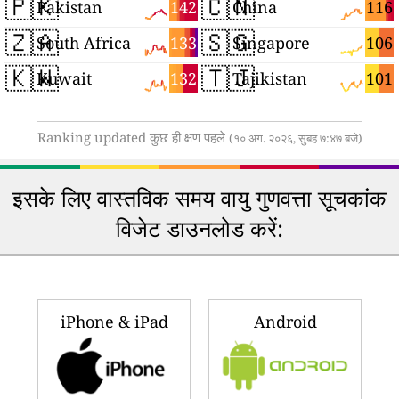
🇵🇰
🇨🇳
142
116
Pakistan
China
🇿🇦
🇸🇬
133
106
South Africa
Singapore
🇰🇼
🇹🇯
132
101
Kuwait
Tajikistan
Ranking updated कुछ ही क्षण पहले
(१० अग. २०२६, सुबह ७:४७ बजे)
इसके लिए वास्तविक समय वायु गुणवत्ता सूचकांक
विजेट डाउनलोड करें:
iPhone & iPad
Android