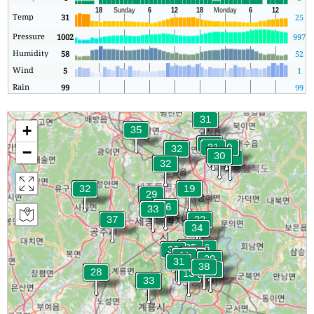
Temp
31
25
Pressure
1002
997
1
Humidity
58
52
Wind
5
1
Rain
99
99
+
−