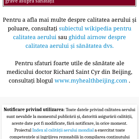
grave asupra sănătății
Pentru a afla mai multe despre calitatea aerului și
poluare, consultați
subiectul wikipedia pentru
calitatea aerului
sau
ghidul airnow despre
calitatea aerului și sănătatea dvs.
Pentru sfaturi foarte utile de sănătate ale
medicului doctor Richard Saint Cyr din Beijing,
consultați blogul
www.myhealthbeijing.com
.
Notificare privind utilizarea
: Toate datele privind calitatea aerului
sunt nevalide la momentul publicării și, datorită asigurării calității,
aceste date pot fi modificate, fără notificare, în orice moment.
Proiectul
Index al calității aerului mondial
a exercitat toate
competențele și îngrijirea rezonabilă în compilarea conținutului