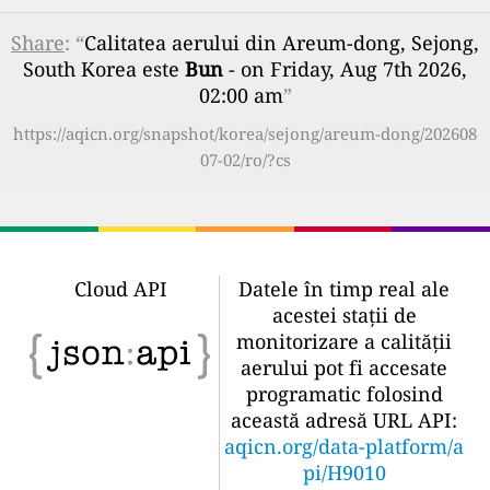
Share
: “
Calitatea aerului din Areum-dong, Sejong,
South Korea este
Bun
- on Friday, Aug 7th 2026,
02:00 am
”
https://aqicn.org/snapshot/korea/sejong/areum-dong/202608
07-02/ro/?cs
Cloud API
Datele în timp real ale
acestei stații de
monitorizare a calității
aerului pot fi accesate
programatic folosind
această adresă URL API:
aqicn.org/data-platform/a
pi/H9010