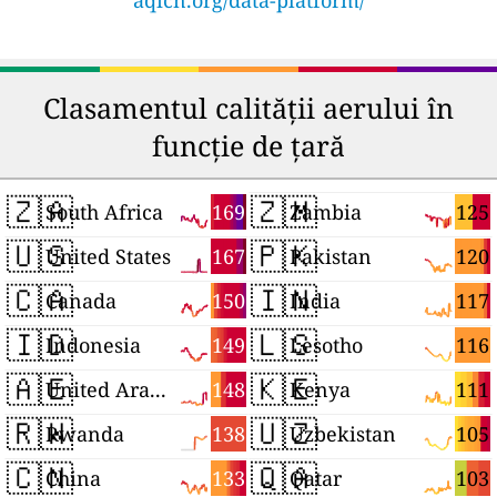
aqicn.org/data-platform/
Clasamentul calității aerului în
funcție de țară
🇿🇦
🇿🇲
169
125
South Africa
Zambia
🇺🇸
🇵🇰
167
120
United States
Pakistan
🇨🇦
🇮🇳
150
117
Canada
India
🇮🇩
🇱🇸
149
116
Indonesia
Lesotho
🇦🇪
🇰🇪
148
111
United Arab Emirates
Kenya
🇷🇼
🇺🇿
138
105
Rwanda
Uzbekistan
🇨🇳
🇶🇦
133
103
China
Qatar