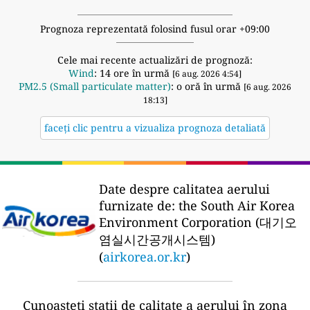
Prognoza reprezentată folosind fusul orar +09:00
Cele mai recente actualizări de prognoză:
Wind
: 14 ore în urmă
[6 aug. 2026 4:54]
PM2.5 (Small particulate matter)
: o oră în urmă
[6 aug. 2026
18:13]
faceți clic pentru a vizualiza prognoza detaliată
Date despre calitatea aerului
furnizate de:
the South Air Korea
Environment Corporation (대기오
염실시간공개시스템)
(
airkorea.or.kr
)
Cunoașteți stații de calitate a aerului în zona