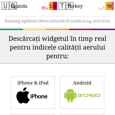
🇺🇬
🇹🇷
128
98
Uganda
Turkey
Ranking updated câteva secunde în urmă
(6 aug. 2026 19:21)
Descărcați widgetul în timp real
pentru indicele calității aerului
pentru:
iPhone & iPad
Android