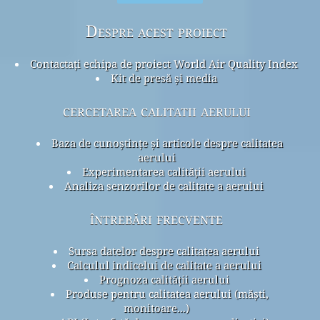
Despre acest proiect
Contactați echipa de proiect World Air Quality Index
Kit de presă și media
cercetarea calitatii aerului
Baza de cunoștințe și articole despre calitatea
aerului
Experimentarea calității aerului
Analiza senzorilor de calitate a aerului
întrebări frecvente
Sursa datelor despre calitatea aerului
Calculul indicelui de calitate a aerului
Prognoza calității aerului
Produse pentru calitatea aerului (măști,
monitoare...)