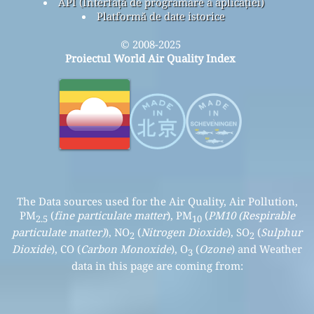
API (Interfață de programare a aplicației)
Platformă de date istorice
© 2008-2025
Proiectul World Air Quality Index
The Data sources used for the Air Quality, Air Pollution,
PM
(
fine particulate matter
), PM
(
PM10 (Respirable
2.5
10
particulate matter)
), NO
(
Nitrogen Dioxide
), SO
(
Sulphur
2
2
Dioxide
), CO (
Carbon Monoxide
), O
(
Ozone
) and Weather
3
data in this page are coming from: