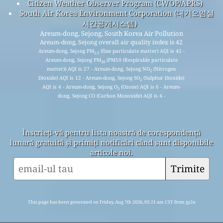
Citizen Weather Observer Program (CWOP/APRS)
South Air Korea Environment Corporation (대기오염실
시간공개시스템)
Areum-dong, Sejong, South Korea Air Pollution
Areum-dong, Sejong overall air quality index is 42
Areum-dong, Sejong PM
(fine particulate matter) AQI is 42 -
2.5
Areum-dong, Sejong PM
(PM10 (Respirable particulate
10
matter)) AQI is 27 - Areum-dong, Sejong NO
(Nitrogen
2
Dioxide) AQI is 12 - Areum-dong, Sejong SO
(Sulphur Dioxide)
2
AQI is 4 - Areum-dong, Sejong O
(Ozone) AQI is 6 - Areum-
3
dong, Sejong CO (Carbon Monoxide) AQI is 4 -
Înscrieți-vă pentru lista noastră de corespondență
lunară gratuită și primiți notificări când sunt disponibile
articole noi.
Trimite
This page has been generated on Friday, Aug 7th 2026, 03:21 am CST from jp2n