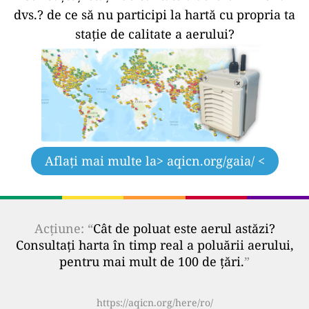
dvs.?
de ce să nu participi la hartă cu propria ta
stație de calitate a aerului?
Aflați mai multe la
> aqicn.org/gaia/ <
Acțiune: “
Cât de poluat este aerul astăzi?
Consultați harta în timp real a poluării aerului,
pentru mai mult de 100 de țări.
”
https://aqicn.org/here/ro/