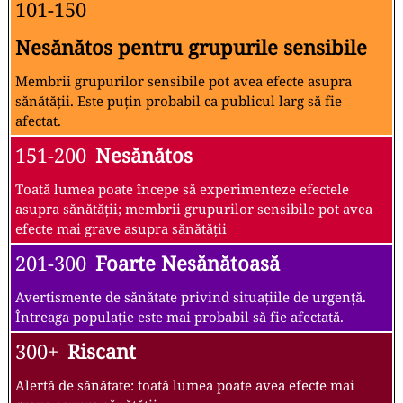
101-150
Nesănătos pentru grupurile sensibile
Membrii grupurilor sensibile pot avea efecte asupra
sănătății. Este puțin probabil ca publicul larg să fie
afectat.
151-200
Nesănătos
Toată lumea poate începe să experimenteze efectele
asupra sănătății; membrii grupurilor sensibile pot avea
efecte mai grave asupra sănătății
201-300
Foarte Nesănătoasă
Avertismente de sănătate privind situațiile de urgență.
Întreaga populație este mai probabil să fie afectată.
300+
Riscant
Alertă de sănătate: toată lumea poate avea efecte mai