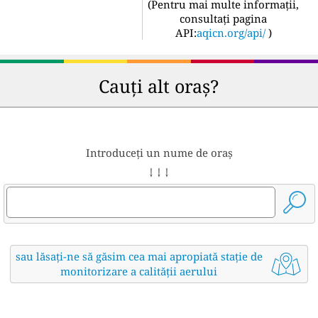
(
Pentru mai multe informații,
consultați pagina
API:
aqicn.org/api/
)
Cauți alt oraș?
Introduceți un nume de oraș
↓ ↓ ↓
sau lăsați-ne să găsim cea mai apropiată stație de
monitorizare a calității aerului