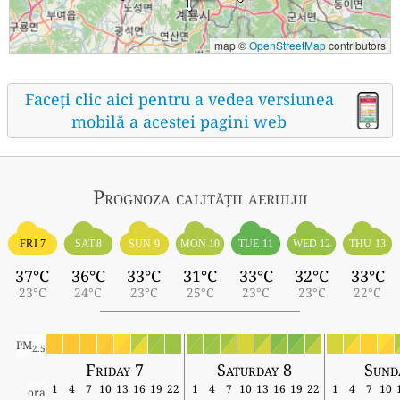
map ©
OpenStreetMap
contributors
Faceți clic aici pentru a vedea versiunea
mobilă a acestei pagini web
Prognoza calității aerului
FRI 7
SAT 8
SUN 9
MON 10
TUE 11
WED 12
THU 13
37°C
36°C
33°C
31°C
33°C
32°C
33°C
23°C
24°C
23°C
25°C
23°C
23°C
22°C
PM
2.5
Friday 7
Saturday 8
Sund
1
4
7
10
13
16
19
22
1
4
7
10
13
16
19
22
1
4
7
10
ora