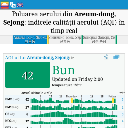
Poluarea aerului din
Areum-dong,
Sejong
: indicele calității aerului (AQI) în
timp real
Areum-dong, Sejong
Sinheung-dong, Sejong
Gongjusi Gongju, Chungna
아름동
신흥동
공주 충남
AQI-ul lui
Areum-dong, Sejong
:
Indicele calității aerului (AQI) în 
Bun
42
Updated on Friday 2:00
temperatura:
28
°C
actual
ultimele 2 zile
min
PM2.5
42
5
AQI
PM10
27
2
AQI
O3
6
6
AQI
NO2
12
4
AQI
SO2
4
3
AQI