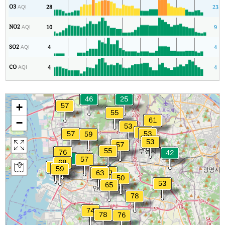
O3
28
23
AQI
NO2
10
9
AQI
SO2
4
4
AQI
CO
4
4
AQI
+
−