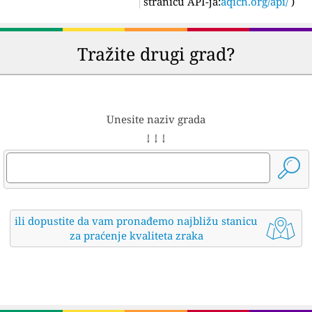
stranicu API-ja:
aqicn.org/api/
)
Tražite drugi grad?
Unesite naziv grada
↓ ↓ ↓
ili dopustite da vam pronađemo najbližu stanicu
za praćenje kvaliteta zraka