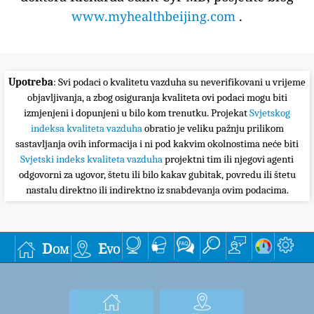
www.myhealthbeijing.com
.
Upotreba
: Svi podaci o kvalitetu vazduha su neverifikovani u vrijeme
objavljivanja, a zbog osiguranja kvaliteta ovi podaci mogu biti
izmjenjeni i dopunjeni u bilo kom trenutku. Projekat
Svjetskog
indeksa kvaliteta vazduha
obratio je veliku pažnju prilikom
sastavljanja ovih informacija i ni pod kakvim okolnostima neće biti
Svjetski indeks kvaliteta vazduha
projektni tim ili njegovi agenti
odgovorni za ugovor, štetu ili bilo kakav gubitak, povredu ili štetu
nastalu direktno ili indirektno iz snabdevanja ovim podacima.
Dom
Evo