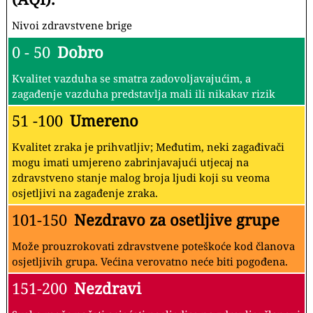
Nivoi zdravstvene brige
0 - 50
Dobro
Kvalitet vazduha se smatra zadovoljavajućim, a
zagađenje vazduha predstavlja mali ili nikakav rizik
51 -100
Umereno
Kvalitet zraka je prihvatljiv; Međutim, neki zagađivači
mogu imati umjereno zabrinjavajući utjecaj na
zdravstveno stanje malog broja ljudi koji su veoma
osjetljivi na zagađenje zraka.
101-150
Nezdravo za osetljive grupe
Može prouzrokovati zdravstvene poteškoće kod članova
osjetljivih grupa. Većina verovatno neće biti pogođena.
151-200
Nezdravi