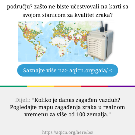
području?
zašto ne biste učestvovali na karti sa
svojom stanicom za kvalitet zraka?
Saznajte više na
> aqicn.org/gaia/ <
Dijeli: “
Koliko je danas zagađen vazduh?
Pogledajte mapu zagađenja zraka u realnom
vremenu za više od 100 zemalja.
”
https://aqicn.org/here/bs/