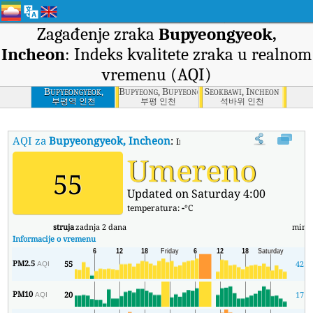
Zagađenje zraka
Bupyeongyeok,
Incheon
: Indeks kvalitete zraka u realnom
vremenu (AQI)
Bupyeongyeok,
Bupyeong, Bupyeong-gu, Incheon
Seokbawi, Incheon
Incheon
부평역 인천
부평 인천
석바위 인천
AQI za
Bupyeongyeok, Incheon
:
Indeks kvaliteta zraka (AQI) kom
Umereno
55
Updated on Saturday 4:00
temperatura:
-
°C
struja
zadnja 2 dana
min
Informacije o vremenu
PM2.5
55
42
AQI
PM10
20
17
AQI