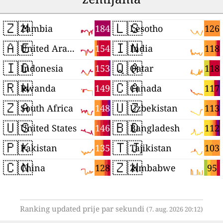
🇿🇲
🇱🇸
184
126
Zambia
Lesotho
🇦🇪
🇮🇳
154
118
United Arab Emirates
India
🇮🇩
🇶🇦
153
118
Indonesia
Qatar
🇷🇼
🇨🇦
149
117
Rwanda
Canada
🇿🇦
🇺🇿
148
113
South Africa
Uzbekistan
🇺🇸
🇧🇩
146
112
United States
Bangladesh
🇵🇰
🇹🇯
135
103
Pakistan
Tajikistan
🇨🇳
🇿🇼
128
95
China
Zimbabwe
Ranking updated prije par sekundi
(7. aug. 2026 20:12)