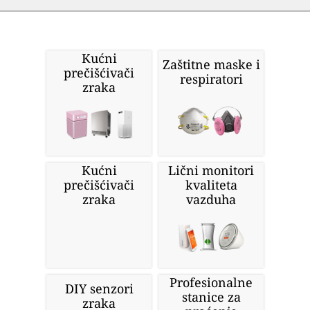
Kućni
Zaštitne maske i
prečišćivači
respiratori
zraka
Kućni
Lični monitori
prečišćivači
kvaliteta
zraka
vazduha
Profesionalne
DIY senzori
stanice za
zraka