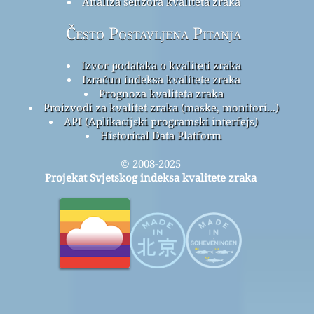
Analiza senzora kvaliteta zraka
Često Postavljena Pitanja
Izvor podataka o kvaliteti zraka
Izračun indeksa kvalitete zraka
Prognoza kvaliteta zraka
Proizvodi za kvalitet zraka (maske, monitori...)
API (Aplikacijski programski interfejs)
Historical Data Platform
© 2008-2025
Projekat Svjetskog indeksa kvalitete zraka