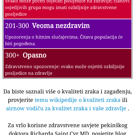
Svako može početi osjećati posljedice na zdravlje; članovi
osjetljivih grupa mogu imati ozbiljnije zdravstvene
posljedice
201-300
Veoma nezdravim
Upozorenja o hitnim slučajevima. Čitava populacija će
biti pogođena.
300+
Opasno
Zdravstveno upozorenje: svako može osjetiti ozbiljnije
posljedice na zdravlje
Da biste saznali više o kvaliteti zraka i zagađenju,
provjerite
temu wikipedije o kvaliteti zraka
ili
airnow vodiču za kvalitet zraka i vaše zdravlje
.
Za vrlo korisne zdravstvene savjete pekinškog
doktora Richarda Saint Cyr MD, posjetite blog