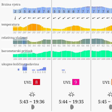
Brzina vjetra
2
3
5
6
6
8
7
6
5
5
5
6
6
7
7
7
7
7
7
6
temperatura
31°
30°
28°
34°
35°
33°
27°
26°
25°
24°
25°
29°
32°
31°
27°
26°
25°
25°
26°
29°
relativna vlažnost
67
66
76
50
44
49
62
60
60
61
58
50
46
49
64
66
67
67
62
51
barometarski pritisak
1004
1005
1006
1006
1005
1005
1007
1008
1007
1007
1008
1008
1006
1006
1008
1009
1008
1007
1009
1009
1
ukupne količine padavina
1.9
0.1
0.1
0.8
0.1
8
9
UVI:
UVI:
UVI:
5:43 ~ 19:36
5:44 ~ 19:35
5:45 ~