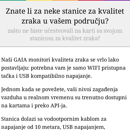
Znate li za neke stanice za kvalitet
zraka u vašem području?
zašto ne biste učestvovali na karti sa svojom
stanicom za kvalitet zraka?
Naši GAIA monitori kvaliteta zraka se vrlo lako
postavljaju: potrebna vam je samo WIFI pristupna
tačka i USB kompatibilno napajanje.
Jednom kada se povežete, vaši nivoi zagađenja
vazduha u realnom vremenu su trenutno dostupni
na kartama i preko API-ja.
Stanica dolazi sa vodootpornim kablom za
napajanje od 10 metara, USB napajanjem,