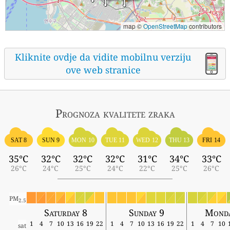
map ©
OpenStreetMap
contributors
Kliknite ovdje da vidite mobilnu verziju
ove web stranice
Prognoza kvalitete zraka
SAT 8
SUN 9
MON 10
TUE 11
WED 12
THU 13
FRI 14
35°C
32°C
32°C
32°C
31°C
34°C
33°C
26°C
24°C
25°C
24°C
22°C
25°C
26°C
PM
2.5
Saturday 8
Sunday 9
Monda
1
4
7
10
13
16
19
22
1
4
7
10
13
16
19
22
1
4
7
10
sat