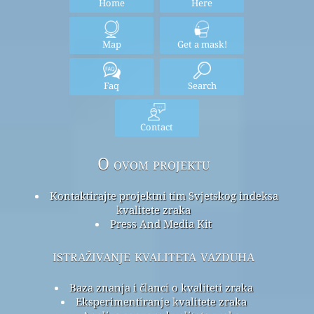
Home
Here
Map
Get a mask!
Faq
Search
Contact
O ovom projektu
Kontaktirajte projektni tim Svjetskog indeksa
kvalitete zraka
Press And Media Kit
istraživanje kvaliteta vazduha
Baza znanja i članci o kvaliteti zraka
Eksperimentiranje kvalitete zraka