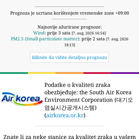
Prognoza je ucrtana korištenjem vremenske zone +09:00
Najnovije ažurirane prognoze:
Wind
: prije 3 sata
[7. aug. 2026 16:54]
PM2.5 (Small particulate matter)
: prije 2 sata
[7. aug. 2026
18:13]
kliknite da vidite detaljnu prognozu
Podatke o kvaliteti zraka
obezbjeđuje:
the South Air Korea
Environment Corporation (대기오
염실시간공개시스템)
(
airkorea.or.kr
)
Znate li za neke stanice za kvalitet zraka u vašem