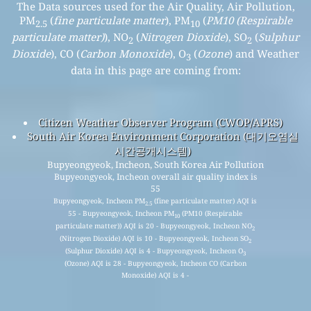
The Data sources used for the Air Quality, Air Pollution,
PM
(
fine particulate matter
), PM
(
PM10 (Respirable
2.5
10
particulate matter)
), NO
(
Nitrogen Dioxide
), SO
(
Sulphur
2
2
Dioxide
), CO (
Carbon Monoxide
), O
(
Ozone
) and Weather
3
data in this page are coming from:
Citizen Weather Observer Program (CWOP/APRS)
South Air Korea Environment Corporation (대기오염실
시간공개시스템)
Bupyeongyeok, Incheon, South Korea Air Pollution
Bupyeongyeok, Incheon overall air quality index is
55
Bupyeongyeok, Incheon PM
(fine particulate matter) AQI is
2.5
55 - Bupyeongyeok, Incheon PM
(PM10 (Respirable
10
particulate matter)) AQI is 20 - Bupyeongyeok, Incheon NO
2
(Nitrogen Dioxide) AQI is 10 - Bupyeongyeok, Incheon SO
2
(Sulphur Dioxide) AQI is 4 - Bupyeongyeok, Incheon O
3
(Ozone) AQI is 28 - Bupyeongyeok, Incheon CO (Carbon
Monoxide) AQI is 4 -