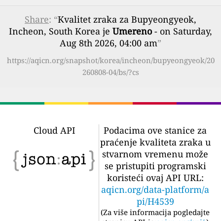
Share
: “
Kvalitet zraka za Bupyeongyeok,
Incheon, South Korea je
Umereno
- on Saturday,
Aug 8th 2026, 04:00 am
”
https://aqicn.org/snapshot/korea/incheon/bupyeongyeok/20
260808-04/bs/?cs
Cloud API
Podacima ove stanice za
praćenje kvaliteta zraka u
stvarnom vremenu može
se pristupiti programski
koristeći ovaj API URL:
aqicn.org/data-platform/a
pi/H4539
(
Za više informacija pogledajte