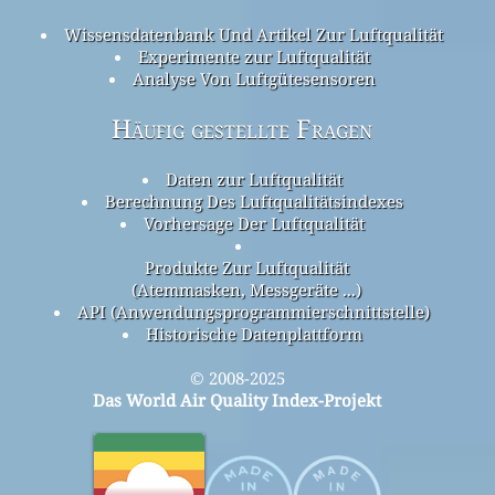
Wissensdatenbank Und Artikel Zur Luftqualität
Experimente zur Luftqualität
Analyse Von Luftgütesensoren
Häufig gestellte Fragen
Daten zur Luftqualität
Berechnung Des Luftqualitätsindexes
Vorhersage Der Luftqualität
Produkte Zur Luftqualität
(Atemmasken, Messgeräte ...)
API (Anwendungsprogrammierschnittstelle)
Historische Datenplattform
© 2008-2025
Das World Air Quality Index-Projekt