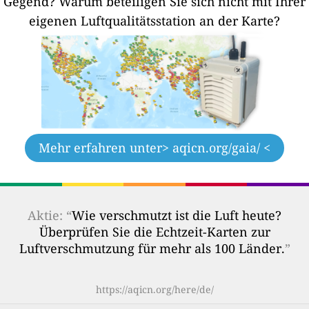
Gegend?
Warum beteiligen Sie sich nicht mit Ihrer
eigenen Luftqualitätsstation an der Karte?
Mehr erfahren unter
> aqicn.org/gaia/ <
Aktie: “
Wie verschmutzt ist die Luft heute?
Überprüfen Sie die Echtzeit-Karten zur
Luftverschmutzung für mehr als 100 Länder.
”
https://aqicn.org/here/de/