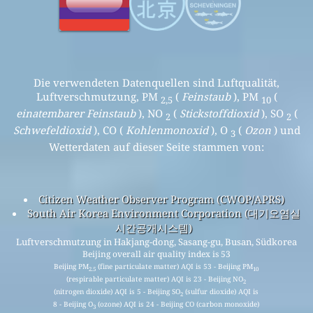
Die verwendeten Datenquellen sind Luftqualität,
Luftverschmutzung, PM
(
Feinstaub
), PM
(
2,5
10
einatembarer Feinstaub
), NO
(
Stickstoffdioxid
), SO
(
2
2
Schwefeldioxid
), CO (
Kohlenmonoxid
), O
(
Ozon
) und
3
Wetterdaten auf dieser Seite stammen von:
Citizen Weather Observer Program (CWOP/APRS)
South Air Korea Environment Corporation (대기오염실
시간공개시스템)
Luftverschmutzung in Hakjang-dong, Sasang-gu, Busan, Südkorea
Beijing overall air quality index is 53
Beijing PM
(fine particulate matter) AQI is 53 - Beijing PM
2.5
10
(respirable particulate matter) AQI is 23 - Beijing NO
2
(nitrogen dioxide) AQI is 5 - Beijing SO
(sulfur dioxide) AQI is
2
8 - Beijing O
(ozone) AQI is 24 - Beijing CO (carbon monoxide)
3