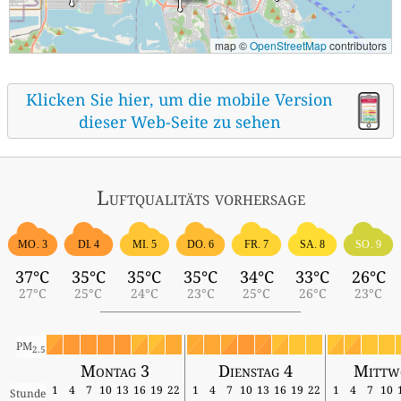
map ©
OpenStreetMap
contributors
Klicken Sie hier, um die mobile Version
dieser Web-Seite zu sehen
Luftqualitäts vorhersage
MO. 3
DI. 4
MI. 5
DO. 6
FR. 7
SA. 8
SO. 9
37°C
35°C
35°C
35°C
34°C
33°C
26°C
27°C
25°C
24°C
23°C
25°C
26°C
23°C
PM
2.5
Montag 3
Dienstag 4
Mittw
1
4
7
10
13
16
19
22
1
4
7
10
13
16
19
22
1
4
7
10
Stunde