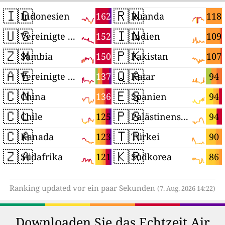
🇮🇩
🇷🇼
162
118
Indonesien
Ruanda
🇺🇸
🇮🇳
152
109
Vereinigte Staaten
Indien
🇿🇲
🇵🇰
150
107
Sambia
Pakistan
🇦🇪
🇶🇦
137
94
Vereinigte Arabische Emirate
Katar
🇨🇳
🇪🇸
136
94
China
Spanien
🇨🇱
🇵🇸
125
94
Chile
Palästinensische Autonomiegebiete
🇨🇦
🇹🇷
123
90
Kanada
Türkei
🇿🇦
🇰🇷
121
86
Südafrika
Südkorea
Ranking updated vor ein paar Sekunden
(7. Aug. 2026 14:22)
Downloaden Sie das Echtzeit Air