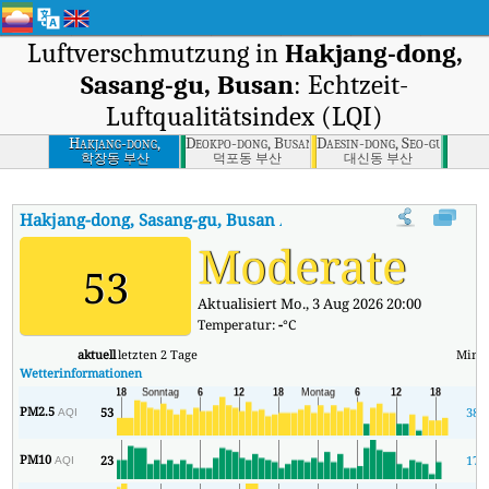
Luftverschmutzung in
Hakjang-dong,
Sasang-gu, Busan
: Echtzeit-
Luftqualitätsindex (LQI)
Hakjang-dong,
Deokpo-dong, Busan
Daesin-dong, Seo-gu, Busa
Sasang-gu, Busan
학장동 부산
덕포동 부산
대신동 부산
Hakjang-dong, Sasang-gu, Busan
AQI
:
Hakjang-dong, Sasang-gu, B
Moderate
53
Aktualisiert Mo., 3 Aug 2026 20:00
Temperatur:
-
°C
aktuell
letzten 2 Tage
Mind
Wetterinformationen
PM2.5
53
38
AQI
PM10
23
17
AQI