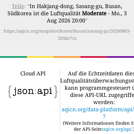
Teile
: “
In Hakjang-dong, Sasang-gu, Busan,
Südkorea ist die Luftqualität
Moderate
- Mo., 3
Aug 2026 20:00
”
https://aqicn.org/snapshot/korea/busan/sasang-gu/20260803-
20/de/?cs
Cloud API
Auf die Echtzeitdaten die
Luftqualitätsüberwachungss
kann programmgesteuert 
diese API-URL zugegriff
werden:
aqicn.org/data-platform/api
7
(
Weitere Informationen finden S
der API-Seite:
aqicn.org/api/