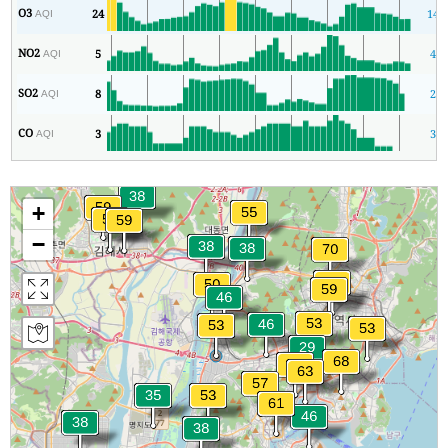
O3
24
14
AQI
NO2
5
4
AQI
SO2
8
2
AQI
CO
3
3
AQI
+
−