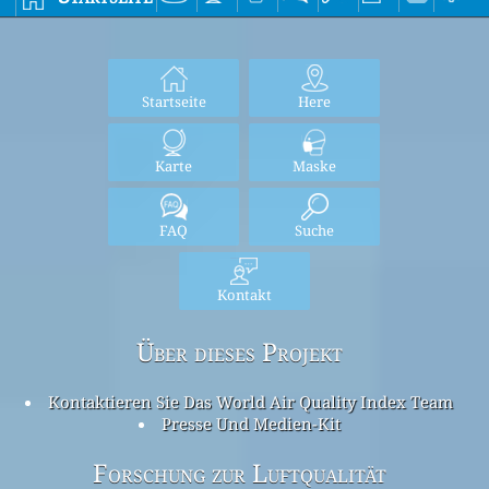
Startseite
Here
Karte
Maske
FAQ
Suche
Kontakt
Über dieses Projekt
Kontaktieren Sie Das World Air Quality Index Team
Presse Und Medien-Kit
Forschung zur Luftqualität