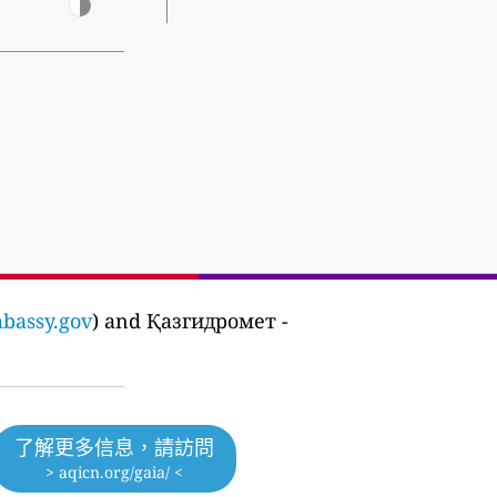
bassy.gov
) and Қазгидромет -
了解更多信息，請訪問
> aqicn.org/gaia/ <