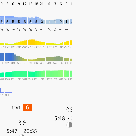
0
3
6
9
12
15
18
21
0
3
6
9
12
15
18
21
0
3
6
9
12
15
6
5
5
5
6
5
5
3
1
1
2
1
3
4
4
5
4
5
4
5
3
4
17°
17°
16°
20°
24°
26°
24°
21°
18°
17°
18°
22°
24°
25°
25°
20°
19°
16°
16°
19°
23°
25°
91
92
89
58
33
29
36
43
49
54
54
41
36
34
36
56
59
64
61
49
34
29
1008
1009
1011
1011
1011
1010
1011
1012
1012
1012
1013
1012
1012
1012
1012
1013
1014
1014
1015
1017
1016
1016
0.1
0.1
6
UVI:
5:48 ~ 20:53
5:50 ~ 20:51
5:47 ~ 20:55