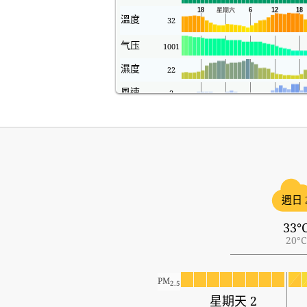
溫度
32
气压
1001
濕度
22
風速
3
週日 
33°
20°C
PM
2.5
星期天 2