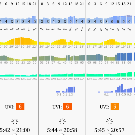
3
6
9
12
15
18
21
0
3
6
9
12
15
18
21
0
3
6
9
12
15
18
21
4
4
3
3
3
4
5
3
3
4
3
3
6
4
4
3
4
3
3
6
6
6
6
0°
20°
26°
29°
30°
29°
22°
20°
19°
20°
25°
25°
24°
21°
18°
17°
17°
18°
23°
26°
19°
19°
18°
59
60
35
25
23
25
50
53
58
57
41
40
45
55
65
65
68
70
54
44
83
83
90
001
1003
1003
1002
1001
1000
1002
1002
1002
1003
1003
1004
1004
1003
1004
1004
1003
1004
1004
1003
1005
1006
1008
0.3
0.1
1.3
0.1
1.3
0.5
0.9
6
6
5
UVI:
UVI:
UVI:
5:42 ~ 21:00
5:44 ~ 20:58
5:45 ~ 20:57