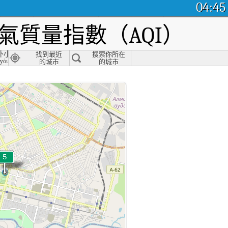
04:45
氣質量指數（AQI）
外小游园
找到最近
搜索你所在
 yóuyuán, Tacheng
的城市
的城市