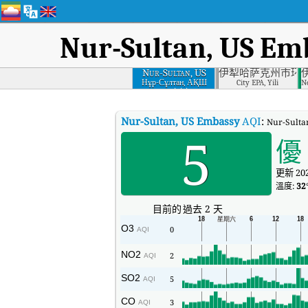
Nur-Sultan, US Em
Nur-Sultan, US
伊犁哈萨克州市环
Embassy
Нұр-Сұлтан, АҚШ
City EPA, Yili
N
елшілігі
Nur-Sultan, US Embassy
AQI
:
Nur-Sul
5
優
更新 202
溫度:
32
目前的
過去 2 天
O3
0
AQI
NO2
2
AQI
SO2
5
AQI
CO
3
AQI