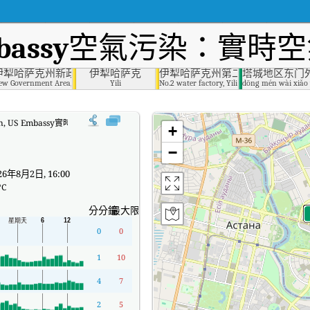
bassy
空氣污染：實時空
保局
伊犁哈萨克州新政府片区
伊犁哈萨克
伊犁哈萨克州第二水厂
塔城地区东门
ew Government Area, Yili
Yili
No.2 water factory, Yili
dōng mén wài xiǎo
tan, US Embassy實時空氣質量指數（AQI）。
+
−
6年8月2日, 16:00
°C
分分鐘
最大限度
0
0
1
10
4
7
2
5