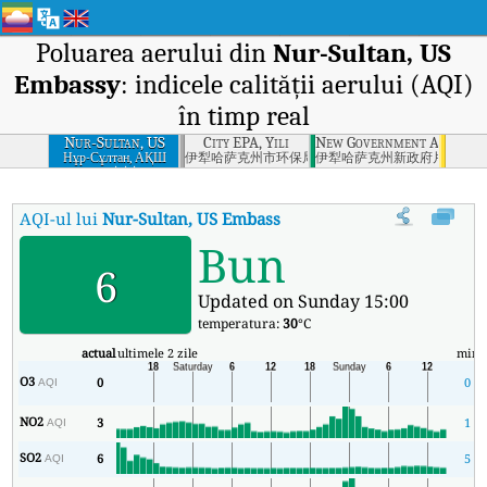
Poluarea aerului din
Nur-Sultan, US
Embassy
: indicele calității aerului (AQI)
în timp real
Nur-Sultan, US
City EPA, Yili
New Government Area, Yil
Embassy
Нұр-Сұлтан, АҚШ
伊犁哈萨克州市环保局
伊犁哈萨克州新政府片区
елшілігі
AQI-ul lui
Nur-Sultan, US Embassy
:
Indicele calității aerului (AQI
Bun
6
Updated on Sunday 15:00
temperatura:
30
°C
actual
ultimele 2 zile
min
O3
0
0
AQI
NO2
3
1
AQI
SO2
6
5
AQI