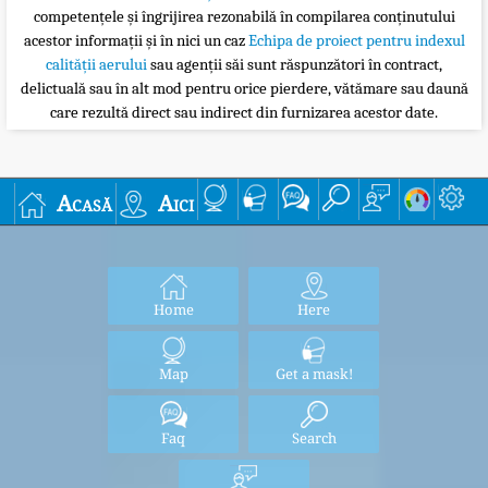
competențele și îngrijirea rezonabilă în compilarea conținutului
acestor informații și în nici un caz
Echipa de proiect pentru indexul
calității aerului
sau agenții săi sunt răspunzători în contract,
delictuală sau în alt mod pentru orice pierdere, vătămare sau daună
care rezultă direct sau indirect din furnizarea acestor date.
Acasă
Aici
Home
Here
Map
Get a mask!
Faq
Search