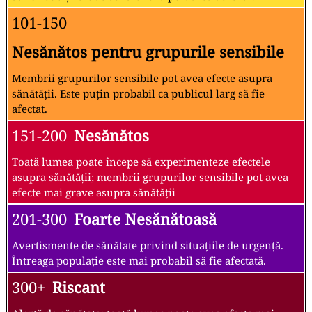
101-150
Nesănătos pentru grupurile sensibile
Membrii grupurilor sensibile pot avea efecte asupra
sănătății. Este puțin probabil ca publicul larg să fie
afectat.
151-200
Nesănătos
Toată lumea poate începe să experimenteze efectele
asupra sănătății; membrii grupurilor sensibile pot avea
efecte mai grave asupra sănătății
201-300
Foarte Nesănătoasă
Avertismente de sănătate privind situațiile de urgență.
Întreaga populație este mai probabil să fie afectată.
300+
Riscant