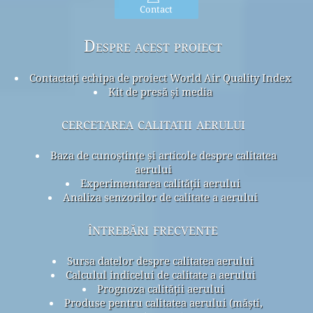
Contact
Despre acest proiect
Contactați echipa de proiect World Air Quality Index
Kit de presă și media
cercetarea calitatii aerului
Baza de cunoștințe și articole despre calitatea
aerului
Experimentarea calității aerului
Analiza senzorilor de calitate a aerului
întrebări frecvente
Sursa datelor despre calitatea aerului
Calculul indicelui de calitate a aerului
Prognoza calității aerului
Produse pentru calitatea aerului (măști,