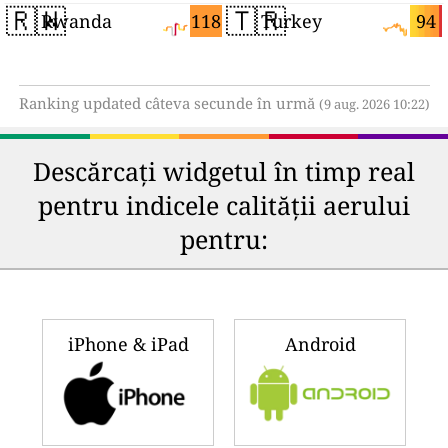
🇷🇼
🇹🇷
118
94
Rwanda
Turkey
Ranking updated câteva secunde în urmă
(9 aug. 2026 10:22)
Descărcați widgetul în timp real
pentru indicele calității aerului
pentru:
iPhone & iPad
Android