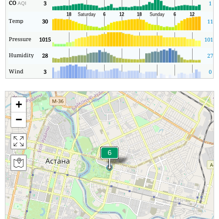
CO
3
1
AQI
Temp
30
11
Pressure
1015
1013
Humidity
28
27
Wind
3
0
+
−