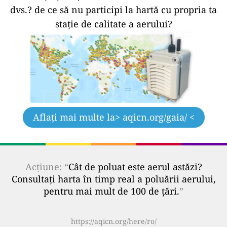
dvs.?
de ce să nu participi la hartă cu propria ta
stație de calitate a aerului?
Aflați mai multe la
> aqicn.org/gaia/ <
Acțiune: “
Cât de poluat este aerul astăzi?
Consultați harta în timp real a poluării aerului,
pentru mai mult de 100 de țări.
”
https://aqicn.org/here/ro/