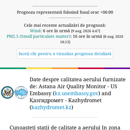
Prognoza reprezentată folosind fusul orar +06:00
Cele mai recente actualizări de prognoză:
Wind
: 6 ore în urmă
[9 aug. 2026 4:47]
PM2.5 (Small particulate matter)
: 16 ore în urmă
[8 aug. 2026
18:13]
faceți clic pentru a vizualiza prognoza detaliată
Date despre calitatea aerului furnizate
de:
Astana Air Quality Monitor - US
Embassy (
kz.usembassy.gov
) and
Қазгидромет - Kazhydromet
(
kazhydromet.kz
)
Cunoașteți stații de calitate a aerului în zona