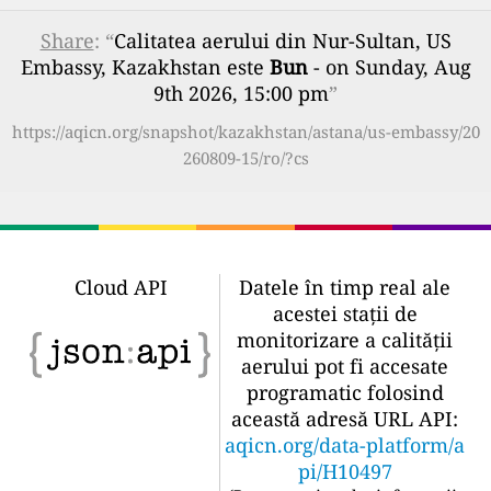
Share
: “
Calitatea aerului din Nur-Sultan, US
Embassy, Kazakhstan este
Bun
- on Sunday, Aug
9th 2026, 15:00 pm
”
https://aqicn.org/snapshot/kazakhstan/astana/us-embassy/20
260809-15/ro/?cs
Cloud API
Datele în timp real ale
acestei stații de
monitorizare a calității
aerului pot fi accesate
programatic folosind
această adresă URL API:
aqicn.org/data-platform/a
pi/H10497