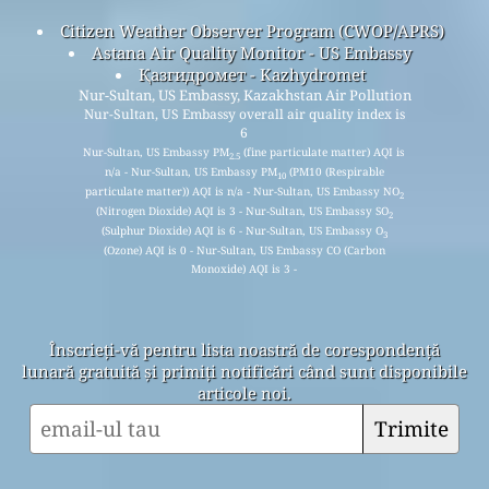
Citizen Weather Observer Program (CWOP/APRS)
Astana Air Quality Monitor - US Embassy
Қазгидромет - Kazhydromet
Nur-Sultan, US Embassy, Kazakhstan Air Pollution
Nur-Sultan, US Embassy overall air quality index is
6
Nur-Sultan, US Embassy PM
(fine particulate matter) AQI is
2.5
n/a - Nur-Sultan, US Embassy PM
(PM10 (Respirable
10
particulate matter)) AQI is n/a - Nur-Sultan, US Embassy NO
2
(Nitrogen Dioxide) AQI is 3 - Nur-Sultan, US Embassy SO
2
(Sulphur Dioxide) AQI is 6 - Nur-Sultan, US Embassy O
3
(Ozone) AQI is 0 - Nur-Sultan, US Embassy CO (Carbon
Monoxide) AQI is 3 -
Înscrieți-vă pentru lista noastră de corespondență
lunară gratuită și primiți notificări când sunt disponibile
articole noi.
Trimite