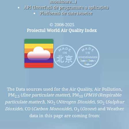
monitoare...)
API (Interfață de programare a aplicației)
Platformă de date istorice
© 2008-2025
Proiectul World Air Quality Index
The Data sources used for the Air Quality, Air Pollution,
PM
(
fine particulate matter
), PM
(
PM10 (Respirable
2.5
10
particulate matter)
), NO
(
Nitrogen Dioxide
), SO
(
Sulphur
2
2
Dioxide
), CO (
Carbon Monoxide
), O
(
Ozone
) and Weather
3
data in this page are coming from: