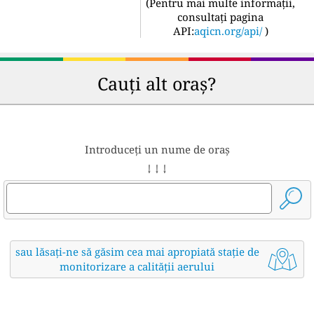
(
Pentru mai multe informații,
consultați pagina
API:
aqicn.org/api/
)
Cauți alt oraș?
Introduceți un nume de oraș
↓ ↓ ↓
sau lăsați-ne să găsim cea mai apropiată stație de
monitorizare a calității aerului