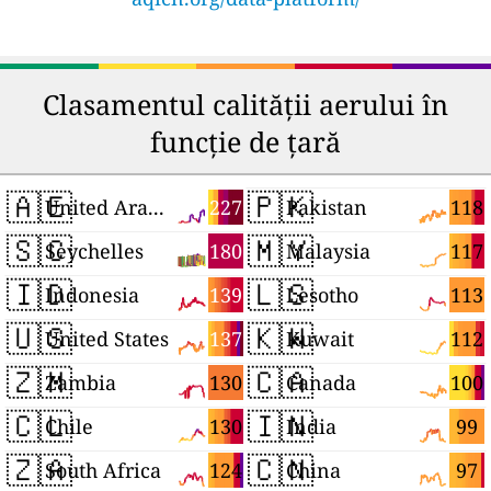
Clasamentul calității aerului în
funcție de țară
🇦🇪
🇵🇰
227
118
United Arab Emirates
Pakistan
🇸🇨
🇲🇾
180
117
Seychelles
Malaysia
🇮🇩
🇱🇸
139
113
Indonesia
Lesotho
🇺🇸
🇰🇼
137
112
United States
Kuwait
🇿🇲
🇨🇦
130
100
Zambia
Canada
🇨🇱
🇮🇳
130
99
Chile
India
🇿🇦
🇨🇳
124
97
South Africa
China