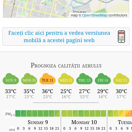
map ©
OpenStreetMap
contributors
Faceți clic aici pentru a vedea versiunea
mobilă a acestei pagini web
Prognoza calității aerului
SUN 9
MON 10
TUE 11
WED 12
THU 13
FRI 14
SAT 15
33°C
35°C
36°C
25°C
27°C
29°C
30°C
17°C
21°C
23°C
16°C
15°C
16°C
17°C
PM
2.5
Sunday 9
Monday 10
Tuesd
0
3
6
9
12
15
18
21
0
3
6
9
12
15
18
21
0
3
6
9
ora