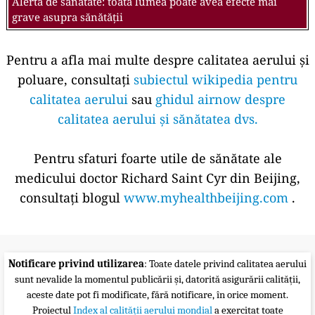
Alertă de sănătate: toată lumea poate avea efecte mai
grave asupra sănătății
Pentru a afla mai multe despre calitatea aerului și
poluare, consultați
subiectul wikipedia pentru
calitatea aerului
sau
ghidul airnow despre
calitatea aerului și sănătatea dvs.
Pentru sfaturi foarte utile de sănătate ale
medicului doctor Richard Saint Cyr din Beijing,
consultați blogul
www.myhealthbeijing.com
.
Notificare privind utilizarea
: Toate datele privind calitatea aerului
sunt nevalide la momentul publicării și, datorită asigurării calității,
aceste date pot fi modificate, fără notificare, în orice moment.
Proiectul
Index al calității aerului mondial
a exercitat toate