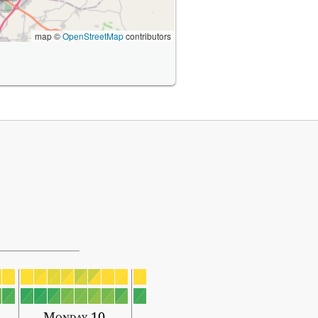
map ©
OpenStreetMap
contributors
Monday 10