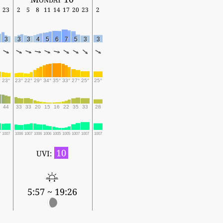
23
2
5
8
11
14
17
20
23
2
3
3
3
4
5
6
7
5
3
3
°
23°
23°
22°
29°
34°
35°
33°
27°
25°
25°
44
33
33
20
15
16
22
35
33
28
7
1007
1006
1007
1006
1006
1005
1005
1007
1007
1007
10
UVI:
5:57 ~ 19:26