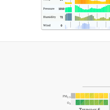
Pressure
1010
Humidity
72
Wind
0
PM
2.5
O
3
Thursday 6