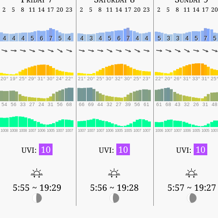
2
5
8
11
14
17
20
23
2
5
8
11
14
17
20
23
2
5
8
11
14
17
20
4
4
4
5
6
7
5
4
4
3
4
5
6
7
4
4
5
3
3
4
5
7
5
20°
19°
25°
29°
31°
30°
24°
22°
21°
20°
25°
30°
32°
30°
25°
23°
22°
20°
26°
31°
33°
31°
25
54
56
33
27
24
31
56
68
66
69
44
32
27
39
56
61
61
68
43
32
26
31
48
1008
1008
1008
1007
1006
1005
1007
1007
1007
1007
1007
1006
1005
1005
1007
1007
1006
1007
1007
1006
1005
1005
100
10
10
10
UVI:
UVI:
UVI:
5:55 ~ 19:29
5:56 ~ 19:28
5:57 ~ 19:27