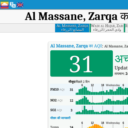
Al Massane, Zarqa
का
Al Massane, Zarqa
Wadi al Hajar, Zarqa
R
وادي اﻟﺤﺠﺮ/اﻟﺰرﻗﺎء
اﻟﻤﺼﺎﻧﻊ/اﻟﺰرﻗﺎء
Al Massane, Zarqa
का AQI
:
Al Massane, Zarq
31
अच
Updat
तापमान:
2
मौजूदा
पिछले 2 दिन
PM10
31
AQI
NO2
12
AQI
SO2
3
AQI
मौसम की जानकारी
Temp
24