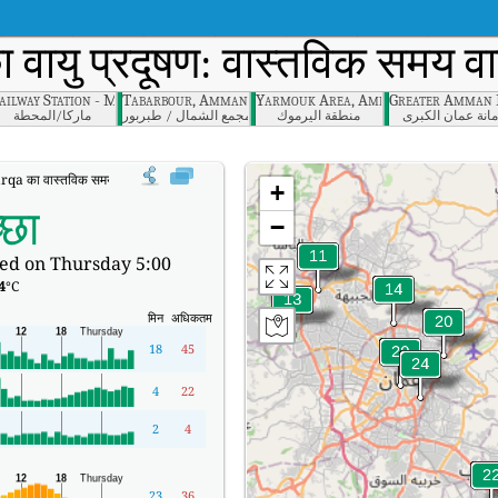
 वायु प्रदूषण: वास्तविक समय वा
ailway Station - Mahata, Amman
Tabarbour, Amman
Yarmouk Area, Amman
Greater Amman 
ﻣﺎﻧﺔ ﻋﻤﺎن اﻟﻜﺒﺮى
منطقة اليرموك
مجمع الشمال / طبربور
ﻣﺎرﻛﺎ/اﻟﻤﺤﻄﺔ
a का वास्तविक समय वायु गुणवत्ता सूचकांक (AQI)।
+
्छा
−
ed on Thursday 5:00
4
°C
मिन
अधिकतम
18
45
4
22
2
4
23
36